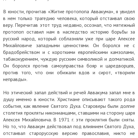
В юности, прочитав «Житие протопопа Аввакума», я увидел
в нем только трагедию человека, который отстаивал свою
веру. Перечитав этот труд недавно, осознал, что мятежный
протопоп оставил нам в наследство историю борьбы за
русский народ, который соблазняли уже при царе Алексее
Михайловиче западными ценностями. Он боролся не с
брадобрейством и с короткими европейскими камзолами,
табакокурением, чуждую русским символикой и догматикой.
Он боролся против самоуправства бояр и царедворцев,
против того, что они обижали вдов и сирот, «творили
неправды».
Но этический запал действий и речей Аввакума запал мне в
душу именно в юности. Христиане описывают такого рода
события, как явление Святого Духа. Староверы были долгие
столетия прокляты никонианцами, ставшими на сторону царя
Алексея Михайловича. В 1971 г. эти проклятия были сняты.
Но то, что Аввакум действовал под влиянием Святого Духа,
отстаивал старорусскую версию православия, никто не