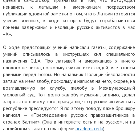
сделать самооговор, признаться в том, что возбуждал
ненависть к латышам и американцам посредством
публикации ядовитой заметки о том, что в Латвии готовятся
учения военных, в ходе которых будут отрабатываться
приемы задержания и изоляции русских активистов в час
«Х».
О ходе предстоящих учений написали газеты, содержание
учений описывалось в инструкциях сил специального
назначения США. Про латышей и американцев я ничего
плохого не писал, поскольку считаю всех людей, все этносы
равными перед Богом. Но начальник Полиции безопасности
затаил на меня злобу, поскольку я написал на него, скорее, на
возглавляемую им службу, жалобу в Международный
уголовный суд. Тот долго жалобу мурыжил, видимо, делал
запросы по поводу того, правда ли, что русские активисты в
республике преследуются. Я по этому поводу даже брошюру
написал — «Преследование русских правозащитников в
странах Балтии». (Она в интернете есть и на русском, и на
английском языках на платформе
academia.edu
).