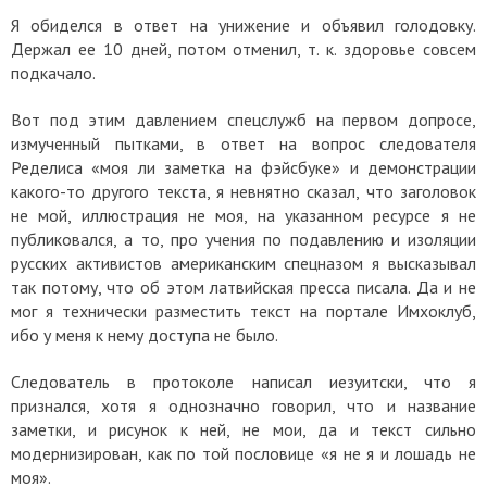
Я обиделся в ответ на унижение и объявил голодовку.
Держал ее 10 дней, потом отменил, т. к. здоровье совсем
подкачало.
Вот под этим давлением спецслужб на первом допросе,
измученный пытками, в ответ на вопрос следователя
Ределиса «моя ли заметка на фэйсбуке» и демонстрации
какого-то другого текста, я невнятно сказал, что заголовок
не мой, иллюстрация не моя, на указанном ресурсе я не
публиковался, а то, про учения по подавлению и изоляции
русских активистов американским спецназом я высказывал
так потому, что об этом латвийская пресса писала. Да и не
мог я технически разместить текст на портале Имхоклуб,
ибо у меня к нему доступа не было.
Следователь в протоколе написал иезуитски, что я
признался, хотя я однозначно говорил, что и название
заметки, и рисунок к ней, не мои, да и текст сильно
модернизирован, как по той пословице «я не я и лошадь не
моя».