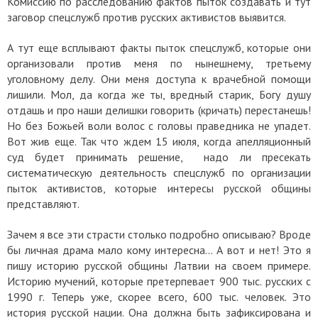
Комиссию по расследованию фактов пыток создавать и тут
заговор спецслужб против русских активистов выявится.
А тут еще всплывают факты пыток спецслужб, которые они
организовали против меня по нынешнему, третьему
уголовному делу. Они меня доступа к врачебной помощи
лишили. Мол, да когда же ты, вредный старик, Богу душу
отдашь и про наши делишки говорить (кричать) перестанешь!
Но без Божьей воли волос с головы праведника не упадет.
Вот жив еще. Так что ждем 15 июля, когда апелляционный
суд будет принимать решение, надо ли пресекать
систематическую деятельность спецслужб по организации
пыток активистов, которые интересы русской общины
представляют.
Зачем я все эти страсти столько подробно описываю? Вроде
бы личная драма мало кому интересна... А вот и нет! Это я
пишу историю русской общины Латвии на своем примере.
Историю мучений, которые претерпевает 900 тыс. русских с
1990 г. Теперь уже, скорее всего, 600 тыс. человек. Это
история русской нации. Она должна быть зафиксирована и