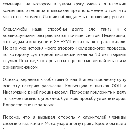
семинаре, на котором в узком кругу ученых я изложил
концепцию этноцида и высказал предположение о том, что
мы этот феномен в Латвии наблюдаем в отношении русских.
Спецслужбы наши способны долго зло таить и с
вольнодумцами расправляются почище Святой Инквизиции,
что ведьм и колдунов в XVI−XVII веках на кострах сжигали.
Но это уже история моего второго «колдовского» процесса,
по которому суд первой инстанции меня на 10 лет тюрьмы
осудил. Похоже, что дров на костре не смогли найти в связи
с энергокризисом.
Однако, вернемся к событиям 6 мая. Я апелляционному суду
всю эту историю рассказал, Конвенцию о пытках ООН и
Инструкцию к ней процитировал. Попросил приложить к делу
то самое письмо с угрозами. Суд мою просьбу удовлетворил.
Вопросов мне не задавал.
Похоже, что я вызывал оторопь у служителей Фемиды
своими отсылками к Международному праву. Вроде бы надо