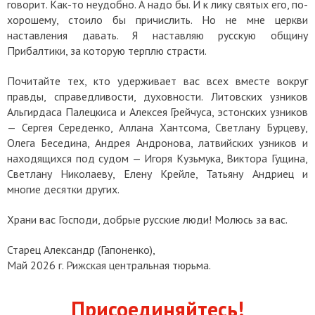
говорит. Как-то неудобно. А надо бы. И к лику святых его, по-
хорошему, стоило бы причислить. Но не мне церкви
наставления давать. Я наставляю русскую общину
Прибалтики, за которую терплю страсти.
Почитайте тех, кто удерживает вас всех вместе вокруг
правды, справедливости, духовности. Литовских узников
Альгирдаса Палецкиса и Алексея Грейчуса, эстонских узников
— Сергея Середенко, Аллана Хантсома, Светлану Бурцеву,
Олега Беседина, Андрея Андронова, латвийских узников и
находящихся под судом — Игоря Кузьмука, Виктора Гущина,
Светлану Николаеву, Елену Крейле, Татьяну Андриец и
многие десятки других.
Храни вас Господи, добрые русские люди! Молюсь за вас.
Старец Александр (Гапоненко),
Май 2026 г. Рижская центральная тюрьма.
Присоединяйтесь!