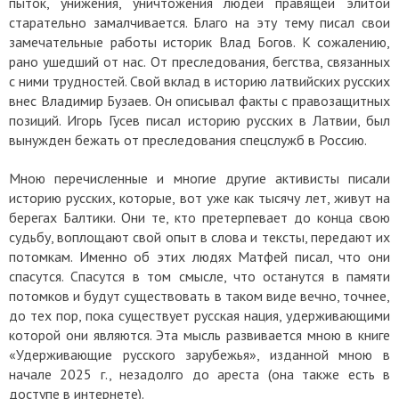
пыток, унижения, уничтожения людей правящей элитой
старательно замалчивается. Благо на эту тему писал свои
замечательные работы историк Влад Богов. К сожалению,
рано ушедший от нас. От преследования, бегства, связанных
с ними трудностей. Свой вклад в историю латвийских русских
внес Владимир Бузаев. Он описывал факты с правозащитных
позиций. Игорь Гусев писал историю русских в Латвии, был
вынужден бежать от преследования спецслужб в Россию.
Мною перечисленные и многие другие активисты писали
историю русских, которые, вот уже как тысячу лет, живут на
берегах Балтики. Они те, кто претерпевает до конца свою
судьбу, воплощают свой опыт в слова и тексты, передают их
потомкам. Именно об этих людях Матфей писал, что они
спасутся. Спасутся в том смысле, что останутся в памяти
потомков и будут существовать в таком виде вечно, точнее,
до тех пор, пока существует русская нация, удерживающими
которой они являются. Эта мысль развивается мною в книге
«Удерживающие русского зарубежья», изданной мною в
начале 2025 г., незадолго до ареста (она также есть в
доступе в интернете).