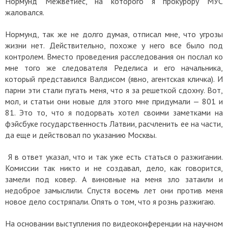
Нормунд Межветиес, на которого я прокурору МУС
жаловался.
Нормунд, так же не долго думая, отписал мне, что угрозы
жизни нет. Действительно, похоже у него все было под
контролем. Вместо проведения расследования он послал ко
мне того же следователя Ределиса и его начальника,
который представился Валдисом (явно, агентская кличка). И
парни эти стали пугать меня, что я за решеткой сдохну. Вот,
мол, и статьи они новые для этого мне придумали — 801 и
81. Это то, что я подорвать хотел своими заметками на
фэйсбуке государственность Латвии, расчленить ее на части,
да еще и действовал по указанию Москвы.
Я в ответ указал, что и так уже есть статься о разжигании.
Комиссии так никто и не создавал, дело, как говорится,
замели под ковер. А виновные на меня зло затаили и
недоброе замыслили. Спустя восемь лет они против меня
новое дело состряпали. Опять о том, что я рознь разжигаю.
На основании выступления по видеоконференции на научном