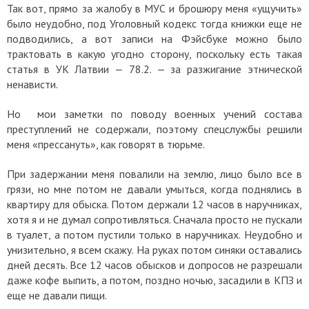
Так вот, прямо за жалобу в МУС и брошюру меня «ущучить»
было неудобно, под Уголовный кодекс тогда книжки еще не
подводились, а вот записи на Фэйсбуке можно было
трактовать в какую угодно сторону, поскольку есть такая
статья в УК Латвии — 78.2. — за разжигание этнической
ненависти.
Но мои заметки по поводу военных учений состава
преступлений не содержали, поэтому спецслужбы решили
меня «прессануть», как говорят в тюрьме.
При задержании меня повалили на землю, лицо было все в
грязи, но мне потом не давали умыться, когда поднялись в
квартиру для обыска. Потом держали 12 часов в наручниках,
хотя я и не думал сопротивляться. Сначала просто не пускали
в туалет, а потом пустили только в наручниках. Неудобно и
унизительно, я всем скажу. На руках потом синяки оставались
дней десять. Все 12 часов обысков и допросов не разрешали
даже кофе выпить, а потом, поздно ночью, засадили в КПЗ и
еще не давали пищи.