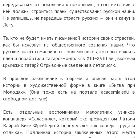
передаваться от поколения к поколению, в соответствии с
ней должны строиться планы существования русской нации.
Не запишешь, не передашь страсти русских — они и канут в
Лету.
Те, кто не будет иметь письменной истории своих страстей,
как бы исчезнут из общественного сознания нации. Что
русские знают о миллионах соплеменников, которых взяли в
плен и поработили татаро-монголы в XIII−XVIII вв., включая
крымских татар? Отрывочные сведения в летописях.
В прошлое заключение в тюрьме я описал часть этой
истории в художественной форме в книге «Битва при
Молодях». (Она тоже есть на портале academia.edu в
свободном доступе).
Есть отдельные воспоминания малолетних узников
концлагеря «Саласпилс», который экс-президентом Латвии
Вайрой Вике Фрейбергой определялся как «лагерь труда и
отдыха». Подлинная история заключенных этого места