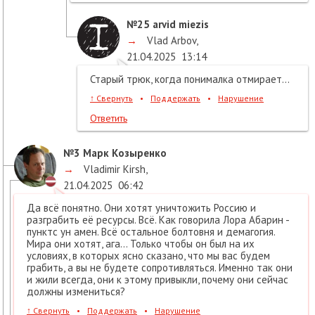
№25
arvid miezis
→
Vlad Arbov
,
21.04.2025
13:14
Старый трюк, когда понималка отмирает...
↑
Свернуть
•
Поддержать
•
Нарушение
Ответить
№3
Марк Козыренко
→
Vladimir Kirsh
,
21.04.2025
06:42
Да всё понятно. Они хотят уничтожить Россию и
разграбить её ресурсы. Всё. Как говорила Лора Абарин -
пунктс ун амен. Всё остальное болтовня и демагогия.
Мира они хотят, ага... Только чтобы он был на их
условиях, в которых ясно сказано, что мы вас будем
грабить, а вы не будете сопротивляться. Именно так они
и жили всегда, они к этому привыкли, почему они сейчас
должны измениться?
↑
Свернуть
•
Поддержать
•
Нарушение