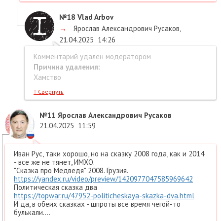
№18
Vlad Arbov
→
Ярослав Александрович Русаков
,
21.04.2025
14:26
Комментарий удален модератором
Причина удаления:
Хамство
↑
Свернуть
№11
Ярослав Александрович Русаков
21.04.2025
11:59
Иван Рус, таки хорошо, но на сказку 2008 года, как и 2014
- все же не тянет, ИМХО.
"Сказка про Медведя" 2008. Грузия.
https://yandex.ru/video/preview/1420977047585969642
Политическая сказка два
https://topwar.ru/47952-politicheskaya-skazka-dva.html
И да, в обеих сказках - шпроты все время чегой-то
булькали....