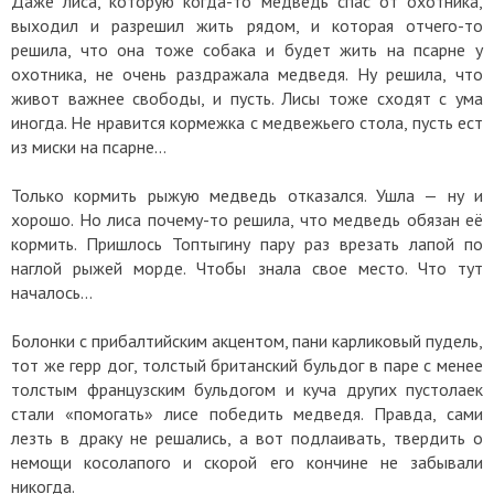
Даже лиса, которую когда-то медведь спас от охотника,
выходил и разрешил жить рядом, и которая отчего-то
решила, что она тоже собака и будет жить на псарне у
охотника, не очень раздражала медведя. Ну решила, что
живот важнее свободы, и пусть. Лисы тоже сходят с ума
иногда. Не нравится кормежка с медвежьего стола, пусть ест
из миски на псарне…
Только кормить рыжую медведь отказался. Ушла — ну и
хорошо. Но лиса почему-то решила, что медведь обязан её
кормить. Пришлось Топтыгину пару раз врезать лапой по
наглой рыжей морде. Чтобы знала свое место. Что тут
началось…
Болонки с прибалтийским акцентом, пани карликовый пудель,
тот же герр дог, толстый британский бульдог в паре с менее
толстым французским бульдогом и куча других пустолаек
стали «помогать» лисе победить медведя. Правда, сами
лезть в драку не решались, а вот подлаивать, твердить о
немощи косолапого и скорой его кончине не забывали
никогда.