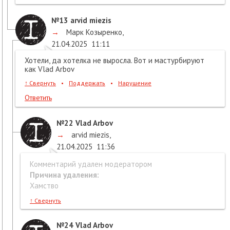
№13
arvid miezis
→
Марк Козыренко
,
21.04.2025
11:11
Хотели, да хотелка не выросла. Вот и мастурбируют
как Vlad Arbov
↑
Свернуть
•
Поддержать
•
Нарушение
Ответить
№22
Vlad Arbov
→
arvid miezis
,
21.04.2025
11:36
Комментарий удален модератором
Причина удаления:
Хамство
↑
Свернуть
№24
Vlad Arbov