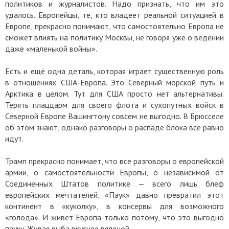
политиков и журналистов. Надо признать, что им это
удалось. Европейцы, те, кто владеет реальной ситуацией в
Европе, прекрасно понимают, что самостоятельно Европа не
сможет влиять на политику Москвы, не говоря уже о ведении
даже «маленькой войны».
Есть и ещё одна деталь, которая играет существенную роль
в отношениях США-Европа. Это Северный морской путь и
Арктика в целом. Тут для США просто нет альтернативы.
Терять плацдарм для своего флота и сухопутных войск в
Северной Европе Вашингтону совсем не выгодно. В Брюсселе
об этом знают, однако разговоры о распаде блока все равно
идут.
Трамп прекрасно понимает, что все разговоры о европейской
армии, о самостоятельности Европы, о независимой от
Соединенных Штатов политике — всего лишь блеф
европейских мечтателей. «Паук» давно превратил этот
континент в «куколку», в консервы для возможного
«голода». И живет Европа только потому, что это выгодно
пауку. Живая рыба вкуснее вяленой…