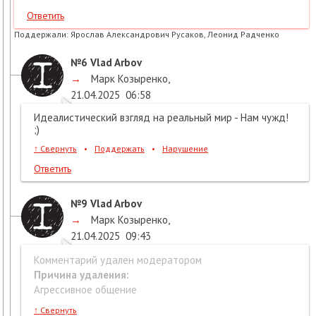
Ответить
Поддержали:
Ярослав Александрович Русаков, Леонид Радченко
№6
Vlad Arbov
→
Марк Козыренко
,
21.04.2025
06:58
Идеалистический взгляд на реальный мир - Нам чужд!
;)
↑
Свернуть
•
Поддержать
•
Нарушение
Ответить
№9
Vlad Arbov
→
Марк Козыренко
,
21.04.2025
09:43
Комментарий удален модератором
Причина удаления:
Агрессивное общение
↑
Свернуть