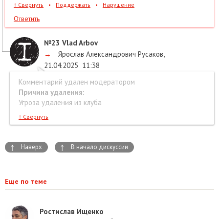
↑
Свернуть
•
Поддержать
•
Нарушение
Ответить
№23
Vlad Arbov
→
Ярослав Александрович Русаков
,
21.04.2025
11:38
Комментарий удален модератором
Причина удаления:
Угроза удаления из клуба
↑
Свернуть
↑
↑
Наверх
В начало дискуссии
Еще по теме
Ростислав Ищенко