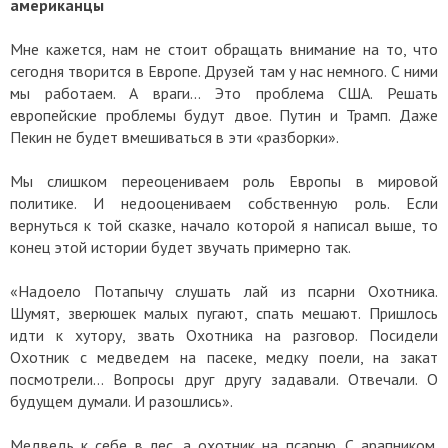
американцы
Мне кажется, нам не стоит обращать внимание на то, что
сегодня творится в Европе. Друзей там у нас немного. С ними
мы работаем. А враги... Это проблема США. Решать
европейские проблемы будут двое. Путин и Трамп. Даже
Пекин не будет вмешиваться в эти «разборки».
Мы слишком переоцениваем роль Европы в мировой
политике. И недооцениваем собственную роль. Если
вернуться к той сказке, начало которой я написал выше, то
конец этой истории будет звучать примерно так.
«Надоело Потапычу слушать лай из псарни Охотника.
Шумят, зверюшек малых пугают, спать мешают. Пришлось
идти к хутору, звать Охотника на разговор. Посидели
Охотник с медведем на пасеке, медку поели, на закат
посмотрели… Вопросы друг другу задавали. Отвечали. О
будущем думали. И разошлись».
Медведь к себе в лес, а охотник на псарню. С арапником.