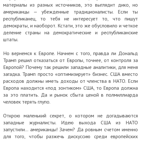
материалы из разных источников, это выглядит дико, но
американцы — убежденные традиционалисты. Если ты
республиканец, то тебя не интересует то, что пишут
демократы, и наоборот. Кстати, это же обусловило и четкое
деление страны на демократические и республиканские
штаты.
Но вернемся к Европе. Начнем с того, правда ли Дональд
Трамп решил отказаться от Европы, точнее, от контроля за
Европой? Почему так решили западные аналитики, для меня
загадка. Трамп просто «оптимизирует» бизнес. США вместо
расходов должны иметь доходы от членства в НАТО. Если
Европа находится «под зонтиком» США, то Европа должна
за это платить. Да и рынок сбыта ценой в полмиллиарда
человек терять глупо.
Открою маленький секрет, о котором не догадываются
западные журналисты. Идею выхода США из НАТО
запустили... американцы! Зачем? Да ровным счетом именно
для того, чтобы разжечь дискуссию среди европейских