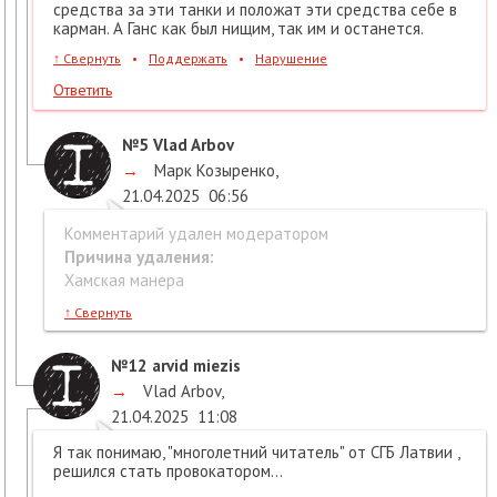
средства за эти танки и положат эти средства себе в
карман. А Ганс как был нищим, так им и останется.
↑
Свернуть
•
Поддержать
•
Нарушение
Ответить
№5
Vlad Arbov
→
Марк Козыренко
,
21.04.2025
06:56
Комментарий удален модератором
Причина удаления:
Хамская манера
↑
Свернуть
№12
arvid miezis
→
Vlad Arbov
,
21.04.2025
11:08
Я так понимаю, "многолетний читатель" от СГБ Латвии ,
решился стать провокатором...