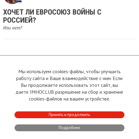
ХОЧЕТ ЛИ ЕВРОСОЮЗ ВОЙНЫ С
РОССИЕЙ?
Или нет?
Мы используем cookies-файлы, чтобы улучшить
О сайте
Прямая связь с
Председателем
работу сайта и Ваше взаимодействие с ним. Если
Устав
Вы продолжаете использовать этот сайт, вы
Прямая связь c членами клуба
Условия пользования
даете IMHOCLUB разрешение на сбор и хранение
Реклама
Политика конфиденциальности
cookies-файлов на вашем устройстве.
Контакты
Copyright © 2011 - 2026 Imho
Принять и продолжить
Club
Подробнее
Developed by:
CRA