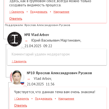
Здесь, как в групповом сексе, всегда можно только
создавать видимость процесса.
↑
Свернуть
•
Поддержать
•
Нарушение
Ответить
Поддержали:
Ярослав Александрович Русаков
№8
Vlad Arbov
→
Юрий Васильевич Мартинович
,
21.04.2025
09:22
Комментарий удален модератором
↑
Свернуть
№10
Ярослав Александрович Русаков
→
Vlad Arbov
,
21.04.2025
11:36
Чувствуется, что данная тема вам очень знакома!
↑
Свернуть
•
Поддержать
•
Нарушение
Ответить