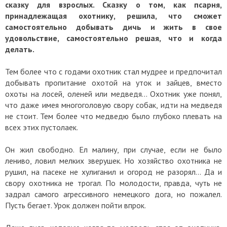
сказку для взрослых. Сказку о том, как псарня,
принадлежащая охотнику, решила, что сможет
самостоятельно добывать дичь и жить в свое
удовольствие, самостоятельно решая, что и когда
делать.
Тем более что с годами охотник стал мудрее и предпочитал
добывать пропитание охотой на уток и зайцев, вместо
охоты на лосей, оленей или медведя... Охотник уже понял,
что даже имея многоголовую свору собак, идти на медведя
не стоит. Тем более что медведю было глубоко плевать на
всех этих пустолаек.
Он жил свободно. Ел малину, при случае, если не было
лениво, ловил мелких зверушек. Но хозяйство охотника не
рушил, на пасеке не хулиганил и огород не разорял... Да и
свору охотника не трогал. По молодости, правда, чуть не
задрал самого агрессивного немецкого дога, но пожалел.
Пусть бегает. Урок должен пойти впрок.