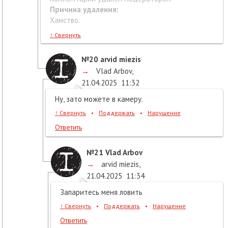
Причина удаления:
Хамство.
↑
Свернуть
№20
arvid miezis
→
Vlad Arbov
,
21.04.2025
11:32
Ну, зато можете в камеру.
↑
Свернуть
•
Поддержать
•
Нарушение
Ответить
№21
Vlad Arbov
→
arvid miezis
,
21.04.2025
11:34
Запаритесь меня ловить
↑
Свернуть
•
Поддержать
•
Нарушение
Ответить