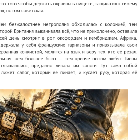
сто того чтобы держать окраины в нищете, тащила их к своему
ая, потом советская.
ем безжалостнее метрополия обходилась с колонией, тем
торой Британия выкачивала всё, что не приколочено, оставила
 сей день смотрит в рот оксфордам и кембриджам. Африка,
держала у себя французские гарнизоны и привязывала свои
ерзанная конкистой, молится на язык и веру тех, кто её резал.
льная: чем больнее бьют — тем крепче потом любят. Гиены
дышавшись, преданно лизала им сапоги. Тут сама собой
 лижет сапог, который её пинает, и кусает руку, которая её