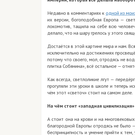
Недавно в комментариях к
одной из мои
их версии, богоподобная Европа — све
локомотив, тащила на себе всю человеч
делало, что на шару грелось у этого свящ
Достаётся в этой картине мира и нам. Вс
исключительно на достижениях просвещё
потому что своего, мол, отродясь не во
плитка Собянина», всё остальное — отнят
Как всегда, светлоликие лгут — передё
прогуляли эти уроки в школе и теперь и
чём этот «светоч» стоит на самом деле.
На чём стоит «западная цивилизация»
А стоит она на крови и на многовековых
благородной Европы отродясь не было — 
беспринципность и умение прийти к тем, 