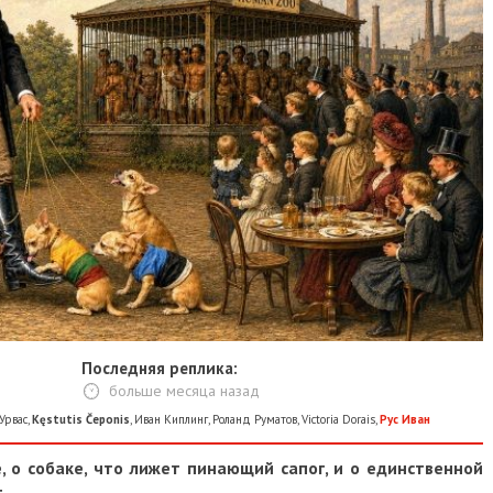
Последняя реплика:
больше месяца назад
Урвас
,
Kęstutis Čeponis
,
Иван Киплинг
,
Роланд Руматов
,
Victoria Dorais
,
Рус Иван
 о собаке, что лижет пинающий сапог, и о единственной
.