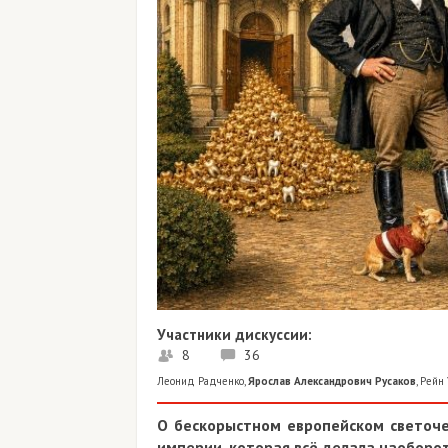
Участники дискуссии:
8
36
Леонид Радченко
,
Ярослав Александрович Русаков
,
Рейн 
О бескорыстном европейском светоче,
империи, которая всё делала наоборот