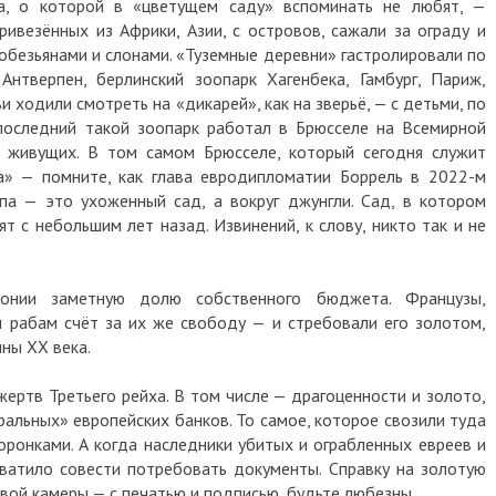
а, о которой в «цветущем саду» вспоминать не любят, —
ривезённых из Африки, Азии, с островов, сажали за ограду и
 обезьянами и слонами. «Туземные деревни» гастролировали по
нтверпен, берлинский зоопарк Хагенбека, Гамбург, Париж,
и ходили смотреть на «дикарей», как на зверьё, — с детьми, по
последний такой зоопарк работал в Брюсселе на Всемирной
 живущих. В том самом Брюсселе, который сегодня служит
а» — помните, как глава евродипломатии Боррель в 2022-м
а — это ухоженный сад, а вокруг джунгли. Сад, в котором
 с небольшим лет назад. Извинений, к слову, никто так и не
онии заметную долю собственного бюджета. Французы,
 рабам счёт за их же свободу — и стребовали его золотом,
ны XX века.
жертв Третьего рейха. В том числе — драгоценности и золото,
ральных» европейских банков. То самое, которое свозили туда
оронками. А когда наследники убитых и ограбленных евреев и
хватило совести потребовать документы. Справку на золотую
овой камеры — с печатью и подписью, будьте любезны.