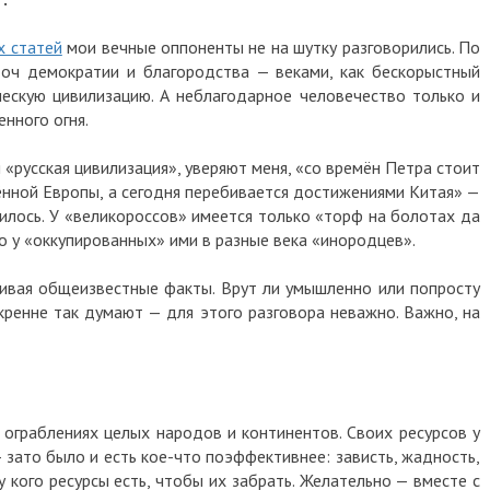
х статей
мои вечные оппоненты не на шутку разговорились. По
точ демократии и благородства — веками, как бескорыстный
ескую цивилизацию. А неблагодарное человечество только и
енного огня.
я «русская цивилизация», уверяют меня, «со времён Петра стоит
нной Европы, а сегодня перебивается достижениями Китая» —
дилось. У «великороссов» имеется только «торф на болотах да
о у «оккупированных» ими в разные века «инородцев».
ргивая общеизвестные факты. Врут ли умышленно или попросту
скренне так думают — для этого разговора неважно. Важно, на
 ограблениях целых народов и континентов. Своих ресурсов у
зато было и есть кое-что поэффективнее: зависть, жадность,
у кого ресурсы есть, чтобы их забрать. Желательно — вместе с