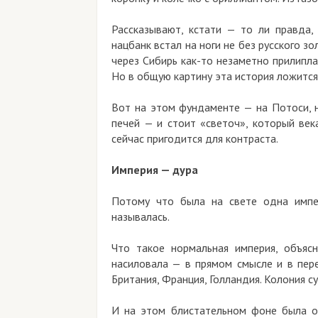
Рассказывают, кстати — то ли правда,
нацбанк встал на ноги не без русского з
через Сибирь как-то незаметно прилипла
Но в общую картину эта история ложится 
Вот на этом фундаменте — на Потоси, на
печей — и стоит «светоч», который век
сейчас пригодится для контраста.
Империя — дура
Потому что была на свете одна импер
называлась.
Что такое нормальная империя, объясн
насиловала — в прямом смысле и в пере
Британия, Франция, Голландия. Колония с
И на этом блистательном фоне была од