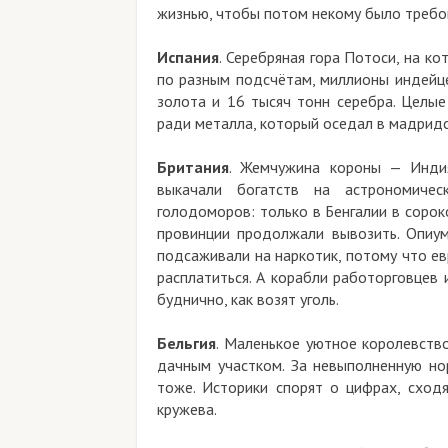
жизнью, чтобы потом некому было требо
Испания
. Серебряная гора Потоси, на ко
по разным подсчётам, миллионы индейце
золота и 16 тысяч тонн серебра. Целые
ради металла, который оседал в мадридск
Британия
. Жемчужина короны — Индия
выкачали богатств на астрономичес
голодоморов: только в Бенгалии в сорок
провинции продолжали вывозить. Опиум
подсаживали на наркотик, потому что е
расплатиться. А корабли работорговцев 
буднично, как возят уголь.
Бельгия
. Маленькое уютное королевств
дачным участком. За невыполненную нор
тоже. Историки спорят о цифрах, сход
кружева.