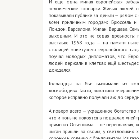
И ещё одна милая европейская забав
человеческие зоопарки. Живых людей, п
показывали публике за деньги — рядом с
всем приличным городам: Брюссель и А
Лондон, Барселона, Милан, Варшава. Семь
выходным. И это не седая древность: 
выставке 1958 года — на памяти ныне
столицей «цветущего европейского сад
поучал молодых дипломатов, что Европ
людей держали в клетках ещё шестьдесят
дождался.
Голландцы на Яве выжимали из кол
«освободив» Гаити, выкатили вчерашним
которое исправно получали аж до середи
А поверх всего — украденное богатство 
что и поныне покоятся в подвалах «нейт
прямо из Освенцима — не переплавляя, к
цыган пришли за своим, у светлоликих 
коронку и колечко с бриллиантом. Из газ