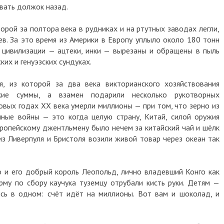
вать должок назад.
торой за полтора века в рудниках и на ртутных заводах легли,
в. За это время из Америки в Европу уплыло около 180 тонн
 цивилизации — ацтеки, инки — вырезаны и обращены в пыль
их и генуэзских сундуках.
, из которой за два века викторианского хозяйствования
кие суммы, а взамен подарили несколько рукотворных
овых годах XX века умерли миллионы — при том, что зерно из
ные войны — это когда целую страну, Китай, силой оружия
вропейскому джентльмену было нечем за китайский чай и шёлк
из Ливерпуля и Бристоля возили живой товар через океан так
о и его добрый король Леопольд, лично владевший Конго как
му по сбору каучука туземцу отрубали кисть руки. Детям —
ясь в одном: счёт идёт на миллионы. Вот вам и шоколад, и