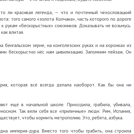
 то ли красивая легенда, — что и почтенный чехословацкий
олота: того самого «золота Колчака», часть которого по дороге
 к рукам «бескорыстных» союзников. Доказывать не возьмусь.
как влитая.
 бенгальском зерне, на конголезских руках и на коронках из
ами бескорыстно нёс нам цивилизацию. Запомним пейзаж. Он
ия, которая всё всегда делала наоборот. Как бы она ни
яют ещё в начальной школе. Приходила, грабила, убивала,
носном. Так вели себя все «приличные» люди: Рим, Испания,
уществует, чтобы кормить метрополию. Это, ребята, азбука.
на империя-дура. Вместо того чтобы грабить, она строила