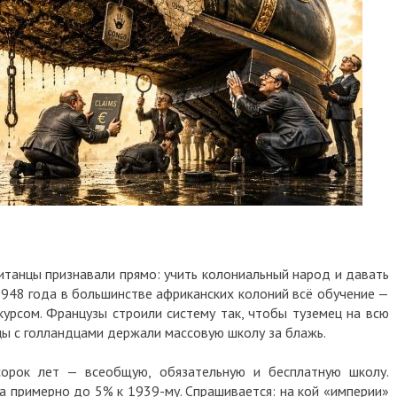
ританцы признавали прямо: учить колониальный народ и давать
1948 года в большинстве африканских колоний всё обучение —
курсом. Французы строили систему так, чтобы туземец на всю
цы с голландцами держали массовую школу за блажь.
орок лет — всеобщую, обязательную и бесплатную школу.
а примерно до 5% к 1939-му. Спрашивается: на кой «империи»