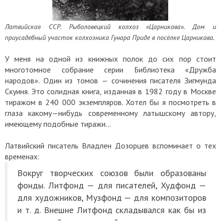
Латвийская ССР. Рыболовецкий колхоз «Царникава». Дом и
приусадебный участок колхозника Гунара Приде в посёлке Царникава.
У меня на одной из книжных полок до сих пор стоит
многотомное собрание серии Библиотека «Дружба
народов». Один из томов — сочинения писателя Зигмунда
Скуиня. Это солидная книга, изданная в 1982 году в Москве
тиражом в 240 000 экземпляров. Хотел бы я посмотреть в
глаза какому—нибудь современному латышскому автору,
имеющему подобные тиражи…
Латвийский писатель Владлен Дозорцев вспоминает о тех
временах:
Вокруг творческих союзов были образованы
фонды. Литфонд — для писателей, Худфонд —
для художников, Музфонд — для композиторов
и т. д. Внешне Литфонд складывался как бы из