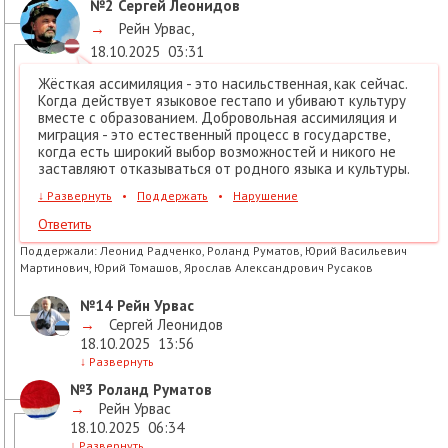
№2
Сергей Леонидов
→
Рейн Урвас
,
18.10.2025
03:31
Жёсткая ассимиляция - это насильственная, как сейчас.
Когда действует языковое гестапо и убивают культуру
вместе с образованием. Добровольная ассимиляция и
миграция - это естественный процесс в государстве,
когда есть широкий выбор возможностей и никого не
заставляют отказываться от родного языка и культуры.
↓
Развернуть
•
Поддержать
•
Нарушение
Ответить
Поддержали:
Леонид Радченко, Роланд Руматов, Юрий Васильевич
Мартинович, Юрий Томашов, Ярослав Александрович Русаков
№14
Рейн Урвас
→
Сергей Леонидов
18.10.2025
13:56
↓
Развернуть
№3
Роланд Руматов
→
Рейн Урвас
18.10.2025
06:34
↓
Развернуть