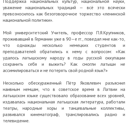
Поддержка национальных культур, национальной науки,
уважение национальных традиций — всё это всячески
превозносилось как безоговорочное торжество «ленинской
национальной политики».
Мой университетский Учитель, профессор П.Я.Крупников,
проживавший в Германии уже в 90—е гг., поведал мне как-то,
что однажды несколько немецких студентов и
преподавателей обратились к нему с вопросом: «Как
удалось латышскому народу в годы русской оккупации
сохранить себя и выжить? Как смогли латыши не
ассимилироваться и не потерять свой родной язык?»
Несколько обескураженный Пётр Яковлевич разъяснил
наивным немцам, что в советское время в Латвии на
латышском языке существовало образование всех уровней,
издавалась национальная латышская литература, работали
театры, народные хоры и танцевальные коллективы,
развивался кинематограф, транслировались радио и
телевидение.