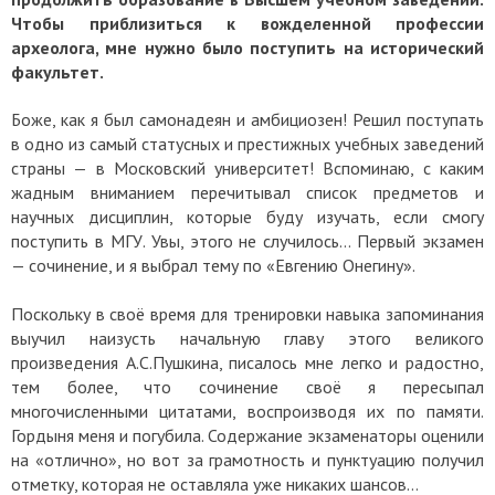
Чтобы приблизиться к вожделенной профессии
археолога, мне нужно было поступить на исторический
факультет.
Боже, как я был самонадеян и амбициозен! Решил поступать
в одно из самый статусных и престижных учебных заведений
страны — в Московский университет! Вспоминаю, с каким
жадным вниманием перечитывал список предметов и
научных дисциплин, которые буду изучать, если смогу
поступить в МГУ. Увы, этого не случилось… Первый экзамен
— сочинение, и я выбрал тему по «Евгению Онегину».
Поскольку в своё время для тренировки навыка запоминания
выучил наизусть начальную главу этого великого
произведения А.С.Пушкина, писалось мне легко и радостно,
тем более, что сочинение своё я пересыпал
многочисленными цитатами, воспроизводя их по памяти.
Гордыня меня и погубила. Содержание экзаменаторы оценили
на «отлично», но вот за грамотность и пунктуацию получил
отметку, которая не оставляла уже никаких шансов…