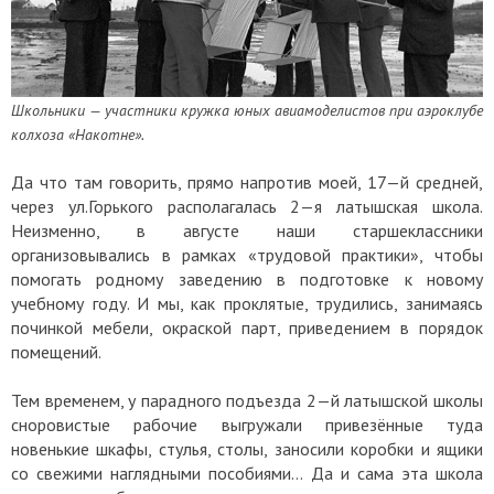
Школьники — участники кружка юных авиамоделистов при аэроклубе
колхоза «Накотне».
Да что там говорить, прямо напротив моей, 17—й средней,
через ул.Горького располагалась 2—я латышская школа.
Неизменно, в августе наши старшеклассники
организовывались в рамках «трудовой практики», чтобы
помогать родному заведению в подготовке к новому
учебному году. И мы, как проклятые, трудились, занимаясь
починкой мебели, окраской парт, приведением в порядок
помещений.
Тем временем, у парадного подъезда 2—й латышской школы
сноровистые рабочие выгружали привезённые туда
новенькие шкафы, стулья, столы, заносили коробки и ящики
со свежими наглядными пособиями… Да и сама эта школа