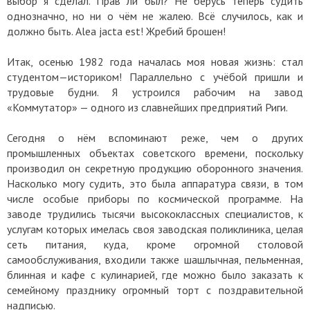
выбор я сделал. Прав ли был? Не берусь теперь судить
однозначно, но ни о чём не жалею. Всё случилось, как и
должно быть. Alea jacta est! Жребий брошен!
Итак, осенью 1982 года началась моя новая жизнь: стал
студентом—историком! Параллельно с учёбой пришли и
трудовые будни. Я устроился рабочим на завод
«Коммутатор» — одного из славнейших предприятий Риги.
Сегодня о нём вспоминают реже, чем о других
промышленных объектах советского времени, поскольку
производил он секретную продукцию оборонного значения.
Насколько могу судить, это была аппаратура связи, в том
числе особые приборы по космической программе. На
заводе трудились тысячи высококлассных специалистов, к
услугам которых имелась своя заводская поликлиника, целая
сеть питания, куда, кроме огромной столовой
самообслуживания, входили также шашлычная, пельменная,
блинная и кафе с кулинарией, где можно было заказать к
семейному празднику огромный торт с поздравительной
надписью.