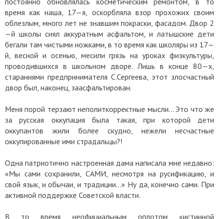
постоянно обновлялась косметическим ремонтом, в то
время как наша, 17—я, оскорбляла взор прохожих своим
облезлым, много лет не знавшим покраски, фасадом. Двор 2
—й школы сиял аккуратным асфальтом, и латышские дети
бегали там чистыми ножками, в то время как школяры из 17—
й, весной и осенью, месили грязь на уроках физкультуры,
проводившихся в школьном дворе. Лишь в конце 80—х,
стараниями предпринимателя С.Сергеева, этот злосчастный
двор был, наконец, заасфальтирован.
Меня порой терзают неполиткорректные мысли… Это что же
за русская оккупация была такая, при которой дети
оккупантов жили более скудно, нежели несчастные
оккупированные ими страдальцы?!
Одна патриотично настроенная дама написала мне недавно:
«Мы сами сохранили, САМИ, несмотря на русификацию, и
свой язык, и обычаи, и традиции…» Ну да, конечно сами. При
активной поддержке Советской власти.
В то время неофициальным оплотом «истинной