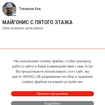
Товарищ Кац
МАЙГОНИС С ПЯТОГО ЭТАЖА
Сёма позвонил неожиданно
Мы используем cookies-файлы, чтобы улучшить
О сайте
Прямая связь с
работу сайта и Ваше взаимодействие с ним. Если
Председателем
Устав
Вы продолжаете использовать этот сайт, вы
Прямая связь c членами клуба
Условия пользования
даете IMHOCLUB разрешение на сбор и хранение
Реклама
Политика конфиденциальности
cookies-файлов на вашем устройстве.
Контакты
Copyright © 2011 - 2026 Imho
Принять и продолжить
Club
Подробнее