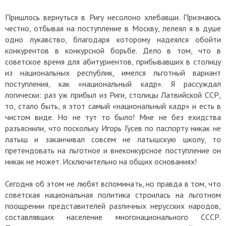
Пришлось вернуться в Ригу несолоно хлебавши. Признаюсь
честно, отбывая на поступление в Москву, лелеял я в душе
одно лукавство, благодаря которому надеялся обойти
конкурентов в конкурсной борьбе. Дело в том, что в
советское время для абитуриентов, прибывавших в столицу
из национальных республик, имелся льготный вариант
поступления, как «национальный кадр». Я рассуждал
логически: раз уж прибыл из Риги, столицы Латвийской ССР,
то, стало быть, я этот самый «национальный кадр» и есть в
чистом виде. Но не тут то было! Мне не без ехидства
разъяснили, что поскольку Игорь Гусев по паспорту никак не
латыш и заканчивал совсем не латышскую школу, то
претендовать на льготное и внеконкурсное поступление он
никак не может. Исключительно на общих основаниях!
Сегодня об этом не любят вспоминать, но правда в том, что
советская национальная политика строилась на льготном
поощрении представителей различных нерусских народов,
составлявших население многонационального СССР.