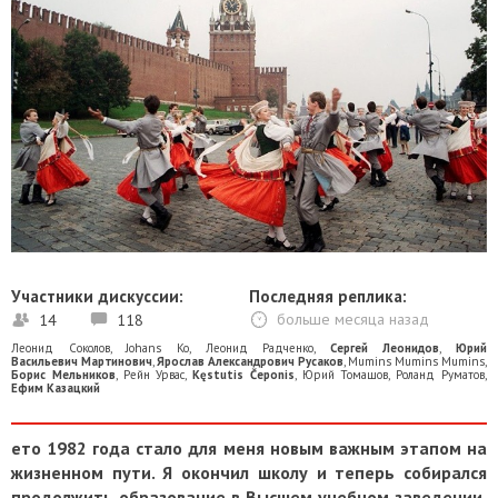
Участники дискуссии:
Последняя реплика:
14
118
больше месяца назад
Леонид Соколов
,
Johans Ko
,
Леонид Радченко
,
Сергей Леонидов
,
Юрий
Васильевич Мартинович
,
Ярослав Александрович Русаков
,
Mumins Mumins Mumins
,
Борис Мельников
,
Рейн Урвас
,
Kęstutis Čeponis
,
Юрий Томашов
,
Роланд Руматов
,
Ефим Казацкий
ето 1982 года стало для меня новым важным этапом на
жизненном пути. Я окончил школу и теперь собирался
продолжить образование в Высшем учебном заведении.