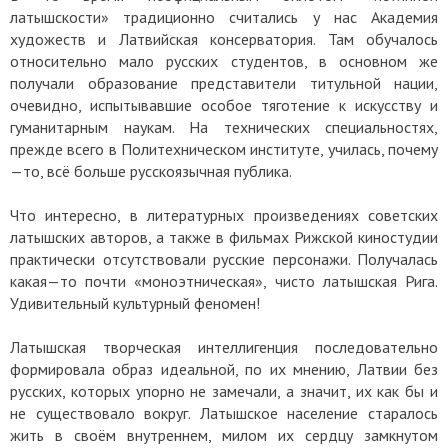
латышскости» традиционно считались у нас Академия
художеств и Латвийская консерватория. Там обучалось
относительно мало русских студентов, в основном же
получали образование представители титульной нации,
очевидно, испытывавшие особое тяготение к искусству и
гуманитарным наукам. На технических специальностях,
прежде всего в Политехническом институте, училась, почему
—то, всё больше русскоязычная публика.
Что интересно, в литературных произведениях советских
латышских авторов, а также в фильмах Рижской киностудии
практически отсутствовали русские персонажи. Получалась
какая—то почти «моноэтническая», чисто латышская Рига.
Удивительный культурный феномен!
Латышская творческая интеллигенция последовательно
формировала образ идеальной, по их мнению, Латвии без
русских, которых упорно не замечали, а значит, их как бы и
не существовало вокруг. Латышское население старалось
жить в своём внутреннем, милом их сердцу замкнутом