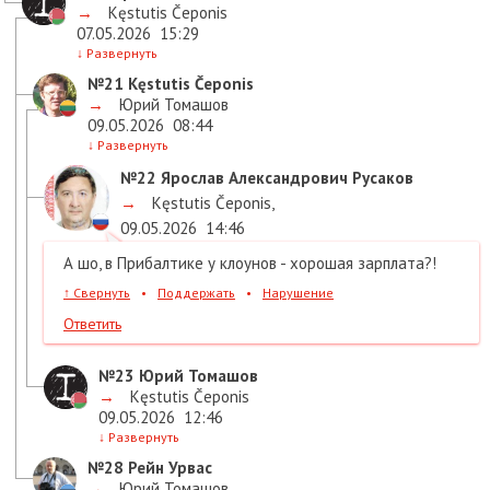
→
Kęstutis Čeponis
07.05.2026
15:29
↓
Развернуть
№21
Kęstutis Čeponis
→
Юрий Томашов
09.05.2026
08:44
↓
Развернуть
№22
Ярослав Александрович Русаков
→
Kęstutis Čeponis
,
09.05.2026
14:46
А шо, в Прибалтике у клоунов - хорошая зарплата?!
↑
Свернуть
•
Поддержать
•
Нарушение
Ответить
№23
Юрий Томашов
→
Kęstutis Čeponis
09.05.2026
12:46
↓
Развернуть
№28
Рейн Урвас
→
Юрий Томашов