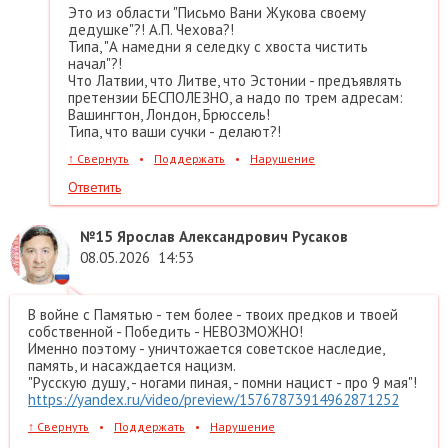
Это из области "Письмо Вани Жукова своему
дедушке"?! А.П. Чехова?!
Типа, "А намедни я селедку с хвоста чистить
начал"?!
Что Латвии, что Литве, что Эстонии - предъявлять
претензии БЕСПОЛЕЗНО, а надо по трем адресам:
Вашингтон, Лондон, Брюссель!
Типа, что ваши сучки - делают?!
↑
Свернуть
•
Поддержать
•
Нарушение
Ответить
№15
Ярослав Александрович Русаков
08.05.2026
14:53
В войне с Памятью - тем более - твоих предков и твоей
собственной - Победить - НЕВОЗМОЖНО!
Именно поэтому - уничтожается советское наследие,
память, и насаждается нацизм.
"Русскую душу, - ногами пиная, - помни нацист - про 9 мая"!
https://yandex.ru/video/preview/15767873914962871252
↑
Свернуть
•
Поддержать
•
Нарушение