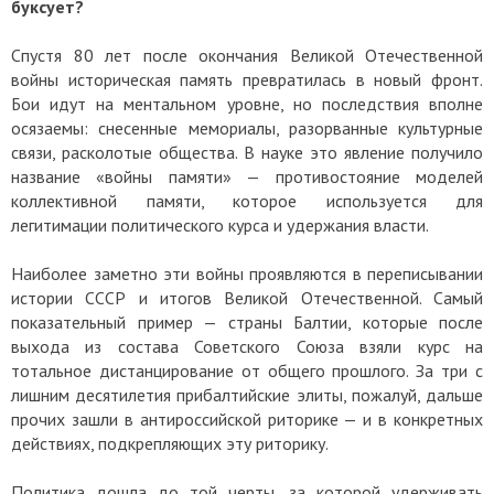
буксует?
Спустя 80 лет после окончания Великой Отечественной
войны историческая память превратилась в новый фронт.
Бои идут на ментальном уровне, но последствия вполне
осязаемы: снесенные мемориалы, разорванные культурные
связи, расколотые общества. В науке это явление получило
название «войны памяти» — противостояние моделей
коллективной памяти, которое используется для
легитимации политического курса и удержания власти.
Наиболее заметно эти войны проявляются в переписывании
истории СССР и итогов Великой Отечественной. Самый
показательный пример — страны Балтии, которые после
выхода из состава Советского Союза взяли курс на
тотальное дистанцирование от общего прошлого. За три с
лишним десятилетия прибалтийские элиты, пожалуй, дальше
прочих зашли в антироссийской риторике — и в конкретных
действиях, подкрепляющих эту риторику.
Политика дошла до той черты, за которой удерживать