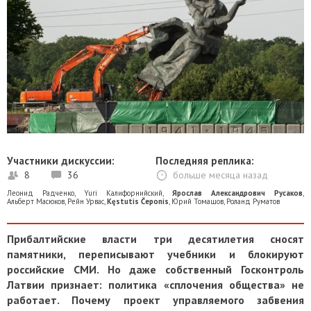
Участники дискуссии:
Последняя реплика:
8
36
больше месяца назад
Леонид Радченко
,
Yuri Калифорнийский
,
Ярослав Александрович Русаков
,
Альберт Масюков
,
Рейн Урвас
,
Kęstutis Čeponis
,
Юрий Томашов
,
Роланд Руматов
Прибалтийские власти три десятилетия сносят
памятники, переписывают учебники и блокируют
российские СМИ. Но даже собственный Госконтроль
Латвии признает: политика «сплочения общества» не
работает. Почему проект управляемого забвения