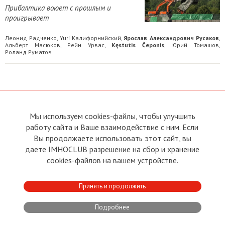
Прибалтика воюет с прошлым и
проигрывает
Леонид Радченко
Yuri Калифорнийский
Ярослав Александрович Русаков
,
,
,
Альберт Масюков
Рейн Урвас
Kęstutis Čeponis
Юрий Томашов
,
,
,
,
Роланд Руматов
Мы используем cookies-файлы, чтобы улучшить
О сайте
Прямая связь с
работу сайта и Ваше взаимодействие с ним. Если
Председателем
Устав
Вы продолжаете использовать этот сайт, вы
Прямая связь c членами клуба
Условия пользования
даете IMHOCLUB разрешение на сбор и хранение
Реклама
Политика конфиденциальности
cookies-файлов на вашем устройстве.
Контакты
Copyright © 2011 - 2026 Imho
Принять и продолжить
Club
Подробнее
Developed by:
CRA