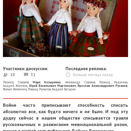
Участники дискуссии:
Последняя реплика:
10
31
больше месяца назад
Леонид Соколов
,
Марк Козыренко
,
Александр Соколов
,
Леонид Радченко
,
Андрей Жингель
,
Юрий Васильевич Мартинович
,
Ярослав Александрович Русаков
,
Roman Romanovs
,
Роланд Руматов
,
Андрей Батурин
Войне часто приписывают способность списать
абсолютно все, как будто ничего и не было. И под эту
дудку сейчас в нашем обществе списывается травля
русскоязычных и разжигание межнациональной розни,
пишет в pietiek.com публицист Дайнис Лемешонок.