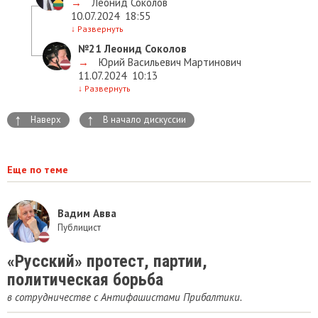
→
Леонид Соколов
10.07.2024
18:55
↓
Развернуть
№21
Леонид Соколов
→
Юрий Васильевич Мартинович
11.07.2024
10:13
↓
Развернуть
↑
↑
Наверх
В начало дискуссии
Еще по теме
Вадим Авва
Публицист
«Русский» протест, партии,
политическая борьба
в сотрудничестве с Антифашистами Прибалтики.