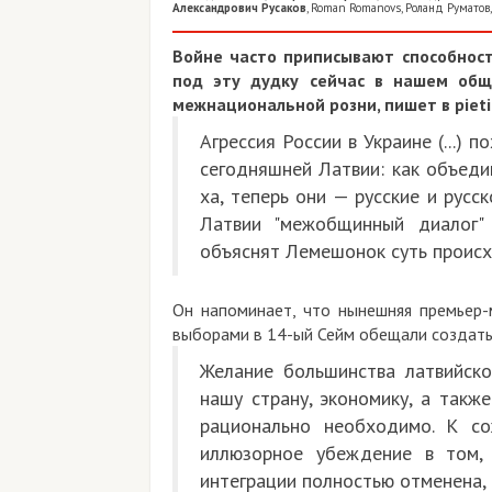
Александрович Русаков
,
Roman Romanovs
,
Роланд Руматов
Войне часто приписывают способность
под эту дудку сейчас в нашем обще
межнациональной розни, пишет в piet
Агрессия России в Украине (...)
сегодняшней Латвии: как объеди
ха, теперь они — русские и рус
Латвии "межобщинный диалог"
объяснят Лемешонок суть происх
Он напоминает, что нынешняя премьер-
выборами в 14-ый Сейм обещали создать
Желание большинства латвийско
нашу страну, экономику, а такж
рационально необходимо. К с
иллюзорное убеждение в том,
интеграции полностью отменена, 