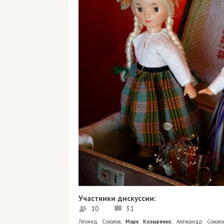
Участники дискуссии:
10
31
Леонид Соколов
,
Марк Козыренко
,
Александр Соколо