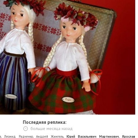
Последняя реплика:
больше месяца назад
в
,
Леонид Радченко
,
Андрей Жингель
,
Юрий Васильевич Мартинович
,
Ярослав