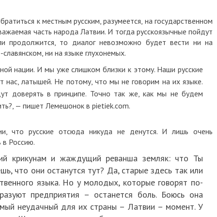
ратиться к местным русским, разумеется, на государственном
 уважаемая часть народа Латвии. И тогда русскоязычные пойдут
вли продолжится, то диалог невозможно будет вести ни на
-славянском, ни на языке глухонемых.
ной нации. И мы уже слишком близки к этому. Наши русские
т нас, латышей. Не потому, что мы не говорим на их языке.
т доверять в принципе. Точно так же, как мы не будем
ть?, — пишет Лемешонок в pietiek.com.
и, что русские отсюда никуда не денутся. И лишь очень
 в Россию.
ший крикунам и жаждущий реванша земляк: что Ты
шь, что они останутся тут? Да, старые здесь так или
твенного языка. Но у молодых, которые говорят по-
разуют предприятия – останется боль. Боюсь она
амый неудачный для их страны – Латвии – момент. У