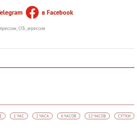
Telegram
в Facebook
епрессии
,
СГБ
,
агрессия
Е
1 ЧАС
2 ЧАСА
6 ЧАСОВ
12 ЧАСОВ
СУТКИ