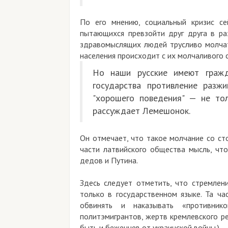
По его мнению, социальный кризис се
пытающихся превзойти друг друга в ра
здравомыслящих людей трусливо молчат,
населения происходит с их молчаливого с
Но наши русские имеют гражд
государства противление разж
"хорошего поведения" — не то
рассуждает Лемешонок.
Он отмечает, что такое молчание со ст
части латвийского общества мысль, что
дедов и Путина.
Здесь следует отметить, что стремлен
только в государственном языке. Та ча
обвинять и наказывать «противн
политэмигрантов, жертв кремлевского р
быть и беженцев от украинской войны.)