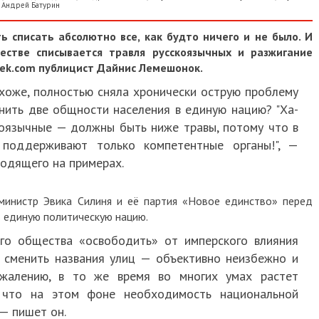
,
Андрей Батурин
 списать абсолютно все, как будто ничего и не было. И
стве списывается травля русскоязычных и разжигание
iek.com публицист Дайнис Лемешонок.
 похоже, полностью сняла хронически острую проблему
нить две общности населения в единую нацию? "Ха-
скоязычные — должны быть ниже травы, потому что в
 поддерживают только компетентные органы!", —
одящего на примерах.
министр Эвика Силиня и её партия «Новое единство» перед
 единую политическую нацию.
го общества «освободить» от имперского влияния
е сменить названия улиц — объективно неизбежно и
ожалению, в то же время во многих умах растет
 что на этом фоне необходимость национальной
— пишет он.