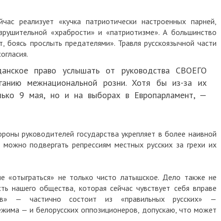
йчас реализует «кучка патриотически настроенных парней,
зрушительной «храбрости» и «патриотизме». А большинство
 боясь прослыть предателями». Травля русскоязычной части
огласия.
анское право услышать от руководства СВОЕГО
иганию межнациональной розни. Хотя бы из-за их
лько 9 мая, но и на выборах в Европарламент, —
ороны руководителей государства укрепляет в более наивной
 можно подвергать репрессиям местных русских за грехи их
ие «отыграться» не только чисто латышское. Дело также не
сть нашего общества, которая сейчас чувствует себя вправе
иков» — частично состоит из
«
правильных русских
»
—
ежима — и белорусских оппозиционеров, допускаю, что может