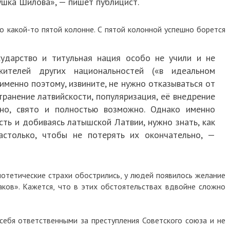
ушка Шилова», — пишет публицист.
о какой-то пятой колонне. С пятой колонной успешно борется
сударство и титульная нация особо не учили и не
жителей других национальностей («в идеальном
именно поэтому, извините, не нужно отказываться от
транение латвийскости, популяризация, её внедрение
но, свято и полностью возможно. Однако именно
ть и добиваясь латышской Латвии, нужно знать, как
астолько, чтобы не потерять их окончательно, —
потетические страхи обострились, у людей появилось желание
аков». Кажется, что в этих обстоятельствах вдвойне сложно
себя ответственными за преступления Советского союза и не