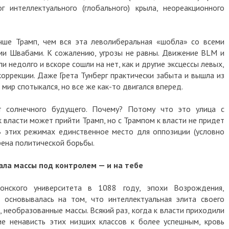
 интеллектуального (глобального) крыла, неореакционного
чше Трамп, чем вся эта леволиберальная «шобла» со всеми
ми Швабами. К сожалению, угрозы не равны. Движение BLM и
недолго и вскоре сошли на нет, как и другие эксцессы левых,
оррекции. Даже Грета Тунберг практически забыта и вышла из
мир спотыкался, но все же как-то двигался вперед.
 солнечного будущего. Почему? Потому что это улица с
власти может прийти Трамп, но с Трампом к власти не придет
 В этих режимах единственное место для оппозиции (условно
арена политической борьбы.
ла массы под контролем — и на тебе
лонского университета в 1088 году, эпохи Возрождения,
 основывалась на том, что интеллектуальная элита своего
необразованные массы. Всякий раз, когда к власти приходили
ие ненависть этих низших классов к более успешным, кровь