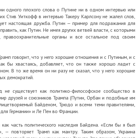
 ни одного плохого слова о Путине ни в одном интервью или
них Стив Уиткофф в интервью Такеру Карлсону не жалел слов,
вует настоящая дружба. Путин — пример для подражания для
править, как Путин. Не имея других ветвей власти, с которыми
 правоохранительные органы и все остальное под своим
амп говорит, что у него хорошие отношения и с Путиным, и с
как бы хвастаясь, добавляет, что он также хорошо ладит с
ом. В то же время он ни разу не сказал, что у него хорошие
ных демократий.
д не существует как политико-философское сообщество в
мир друзей и союзников Трампа (Путин, Орбан и подобные им
олицетворяемый Байденом, Трюдо и всеми теми правителями,
для Германии» и Ле Пен во Франции.
 как часть политического наследия Байдена. «Если бы я был
, — повторяет Трамп как мантру. Таким образом, Украина