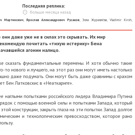
Последняя реплика:
больше месяца назад
ич Мартинович
,
Ярослав Александрович Русаков
,
Элла Журавлёва
,
Vladimir Kirsh
,
 они даже уже не в силах это скрывать. Их мир
 Рекомендую почитать «тихую истерику» Бена
начавшейся агонии налицо.
е сказать фундаментальные перемены. И хотя обычно такие
-то нового и лучшего, на этот раз они могут иметь настолько
рашно даже подумать. Они могут быть даже сравнимы с крахом
ет Бен Латковскис в «Неаткариге».
ее наглыми попытками российского лидера Владимира Путина
рядок с помощью военной силы и попытками Запада, который
той конструкции, закрыть глаза на эти попытки. Запад долгое
мическим и технологическим превосходством, которое рано
пользу.