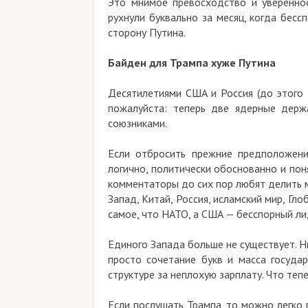
Это мнимое превосходство и уверенно
рухнули буквально за месяц, когда бес
сторону Путина.
Байден для Трампа хуже Путина
Десятилетиями США и Россия (до этого 
пожалуйста: теперь две ядерные держ
союзниками.
Если отбросить прежние предположения
логично, политически обоснованно и по
комментаторы до сих пор любят делить 
Запад, Китай, Россия, исламский мир, Гл
самое, что НАТО, а США — бесспорный лид
Единого Запада больше не существует. Н
просто сочетание букв и масса госуда
структуре за неплохую зарплату. Что теп
Если послушать Трампа, то можно легко п