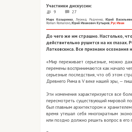
Участники дискуссии:
9
27
Марк Козыренко
,
Леонид Радченко
,
Юрий Васильев
Roman Romanovs
,
Юрий Иванович Кутырев
,
Рус Иван
До чего же им страшно. Настолько, что
действительно рушится на их глазах.
Латковскиса. Все признаки осознания 
«Мир переживает серьезные, можно даж
перемены воспринимаются как начало чего
серьезные последствия, что об этом ст
Древнего Рима в V веке нашей эры, — пиш
Эти изменения характеризуются все бол
пересмотреть существующий мировой по
был главным архитектором и хранителем э
время утешал себя многократным эконо
или поздно должно решить вопрос в его 