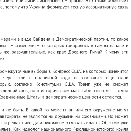
з известной связи с импичментом Трампа. Это также объясняет
не, потому что Украина формирует тесную ассоциативную связь
мерами в виде Байдена и Демократической партии, то какое
льным изменениям, о которых говорилось в самом начале и
ь же разрушительные, как крах Древнего Рима? К чему эти
ли?
 промежуточные выборы в Конгресс США, на которых изменится
ве через три с половиной года не состоятся еще одни
орых, согласно Конституции США, Трамп уже не сможет
последний срок, но в историческом масштабе эти годы — одно
 Соединенные Штаты и демократические ценности остаются.
 и не быть. В какой-то момент он или его окружение могут
 автократы не являются ни друзьями, ни союзниками. Но может
ют и решат никогда и никому не отдавать власть. Об этом уже
ьев. Как идеолог национального (изоляционистского) крыла