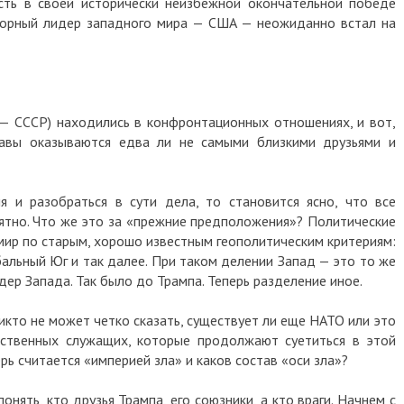
сть в своей исторически неизбежной окончательной победе
спорный лидер западного мира — США — неожиданно встал на
— СССР) находились в конфронтационных отношениях, и вот,
авы оказываются едва ли не самыми близкими друзьями и
 и разобраться в сути дела, то становится ясно, что все
нятно. Что же это за «прежние предположения»? Политические
мир по старым, хорошо известным геополитическим критериям:
обальный Юг и так далее. При таком делении Запад — это то же
ер Запада. Так было до Трампа. Теперь разделение иное.
икто не может четко сказать, существует ли еще НАТО или это
рственных служащих, которые продолжают суетиться в этой
ерь считается «империей зла» и каков состав «оси зла»?
онять, кто друзья Трампа, его союзники, а кто враги. Начнем с