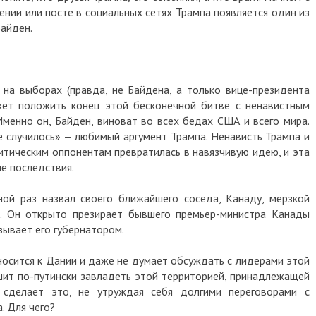
ении или посте в социальных сетях Трампа появляется один из
Байден.
на выборах (правда, не Байдена, а только вице-президента
жет положить конец этой бесконечной битве с ненавистным
менно он, Байден, виноват во всех бедах США и всего мира.
е случилось» — любимый аргумент Трампа. Ненависть Трампа и
итическим оппонентам превратилась в навязчивую идею, и эта
е последствия.
ой раз назвал своего ближайшего соседа, Канаду, мерзкой
м. Он открыто презирает бывшего премьер-министра Канады
ывает его губернатором.
осится к Дании и даже не думает обсуждать с лидерами этой
ешит по-путински завладеть этой территорией, принадлежащей
сделает это, не утруждая себя долгими переговорами с
. Для чего?