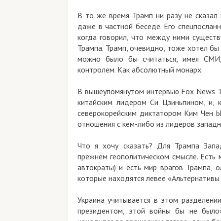
В то же время Трамп ни разу не сказал
даже в частной беседе. Его спецпослан
когда говорил, что между ними сущест
Трампа. Трамп, очевидно, тоже хотел бы 
можно было бы считаться, имея СМИ,
контролем. Как абсолютный монарх.
В вышеупомянутом интервью Fox News Тр
китайским лидером Си Цзиньпином, и, 
северокорейским диктатором Ким Чен Ын
отношения с кем-либо из лидеров запад
Что я хочу сказать? Для Трампа Запа
прежнем геополитическом смысле. Есть 
автократы) и есть мир врагов Трампа, 
которые находятся левее «Альтернативы 
Украина учитывается в этом разделении
президентом, этой войны бы не было»