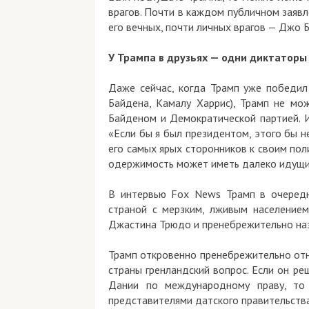
врагов. Почти в каждом публичном заявл
его вечных, почти личных врагов — Джо 
У Трампа в друзьях — одни диктаторы
Даже сейчас, когда Трамп уже победил 
Байдена, Камалу Харрис), Трамп не мо
Байденом и Демократической партией. И
«Если бы я был президентом, этого бы н
его самых ярых сторонников к своим пол
одержимость может иметь далеко идущи
В интервью Fox News Трамп в очередн
страной с мерзким, лживым население
Джастина Трюдо и пренебрежительно наз
Трамп откровенно пренебрежительно отн
страны гренландский вопрос. Если он р
Дании по международному праву, то 
представителями датского правительства