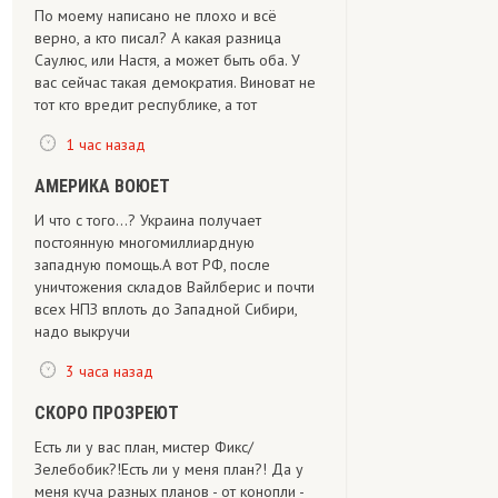
По моему написано не плохо и всё
верно, а кто писал? А какая разница
Саулюс, или Настя, а может быть оба. У
вас сейчас такая демократия. Виноват не
тот кто вредит республике, а тот
1 час назад
АМЕРИКА ВОЮЕТ
И что с того...? Украина получает
постоянную многомиллиардную
западную помощь.А вот РФ, после
уничтожения складов Вайлберис и почти
всех НПЗ вплоть до Западной Сибири,
надо выкручи
3 часа назад
СКОРО ПРОЗРЕЮТ
Есть ли у вас план, мистер Фикс/
Зелебобик?!Есть ли у меня план?! Да у
меня куча разных планов - от конопли -