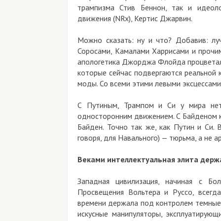
трампизма Стив Беннон, так и идеолог
движения (NRx), Кертис Джарвин.
Можно сказать: ну и что? Добавив: лу
Соросами, Камалами Харрисами и прочи
апологетика Джорджа Флойда процветали 
которые сейчас подвергаются реальной к
моды. Со всеми этими левыми эксцессами 
С Путиным, Трампом и Си у мира нет
односторонним движением. С Байденом к 
Байден. Точно так же, как Путин и Си.
говоря, для Навального) — тюрьма, а не 
Веками интеллектуальная элита держа
Западная цивилизация, начиная с Бо
Просвещения Вольтера и Руссо, всегда
времени держала под контролем темные, 
искусные манипуляторы, эксплуатирующ