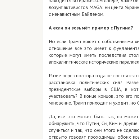
находится во вражеском лагере, даже бе
лозунг активистов MAGA: ни цента Украи
с ненавистным Байденом.
А если он возьмёт пример с Путина?
Но если Трамп воюет с собственными хи
отношение все это имеет к фундамента
которые могут иметь последствия стол
апокалиптические исторические паралле
Разве через полтора года не состоятся
расстановка политических сил? Раз
президентские выборы в США, в кот
участвовать? В конце концов, это его 
мгновение. Трамп приходит и уходит, но
Да, все это может быть так, но может
обнаружить, что Путин, Си, Ким и другие
случиться и так, что они этого не сдела
открыто говорят проходимцы обоих крыл