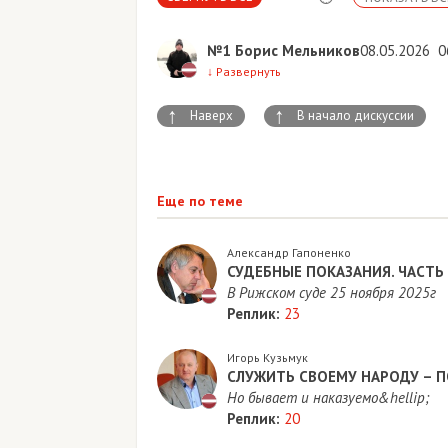
№1
Борис Мельников
08.05.2026
0
↓
Развернуть
↑
↑
Наверх
В начало дискуссии
Еще по теме
Александр Гапоненко
СУДЕБНЫЕ ПОКАЗАНИЯ. ЧАСТЬ
В Рижском суде 25 ноября 2025г
Реплик:
23
Игорь Кузьмук
СЛУЖИТЬ СВОЕМУ НАРОДУ – 
Но бывает и наказуемо&hellip;
Реплик:
20