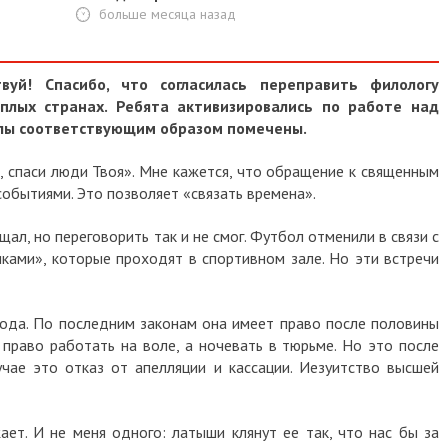
больше месяца назад
твуй! Спасибо, что согласилась переправить филологу
плых странах. Ребята активизировались по работе над
алы соответствующим образом помечены.
, спаси люди Твоя». Мне кажется, что обращение к священным
событиями. Это позволяет «связать времена».
щал, но переговорить так и не смог. Футбол отменили в связи с
ками», которые проходят в спортивном зале. Но эти встречи
года. По последним законам она имеет право после половины
 право работать на воле, а ночевать в тюрьме. Но это после
лучае это отказ от апелляции и кассации. Иезуитство высшей
т. И не меня одного: латыши клянут ее так, что нас бы за