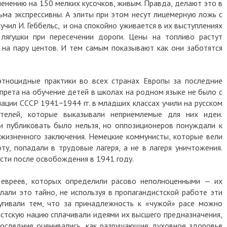
ленению на 150 мелких кусочков, живым. Правда, делают это в
ьма экспрессивны. А элиты при этом несут лицемерную ложь с
учил И. Геббельс, и она спокойно уживается в их выступлениях
 лягушки при пересечении дороги. Цены на топливо растут
а на пару центов. И тем самым показывают как они заботятся
этноцидные практики во всех странах Европы за последние
апрета на обучение детей в школах на родном языке не было с
пации СССР 1941−1944 гг. в младших классах учили на русском
телей, которые выказывали неприемлемые для них идеи.
ги публиковать было нельзя, но оппозиционеров понуждали к
ожизненного заключения. Немецкие коммунисты, которые вели
у, попадали в трудовые лагеря, а не в лагеря уничтожения.
асти после освобождения в 1941 году.
 евреев, которых определили расово неполноценными — их
лали это тайно, не используя в пропагандистской работе эти
пугивали тем, что за принадлежность к «чужой» расе можно
истскую нацию сплачивали идеями их высшего предназначения,
Последние оценивались, как разрушающие духовное здоровье