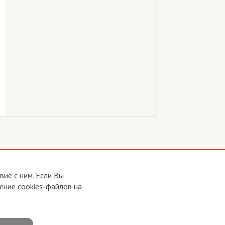
ие с ним. Если Вы
ение cookies-файлов на
Developed by:
CRA