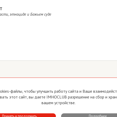
ЕТ
ости, этноциде и Божьем суде
йте
Прямая связь с Председателем
okies-файлы, чтобы улучшить работу сайта и Ваше взаимодейств
Прямая связь c членами клуба
ать этот сайт, вы даете IMHOCLUB разрешение на сбор и хран
вия пользования
Реклама
вашем устройстве.
тика конфиденциальности
Контакты
Принять и продолжить
Подробнее