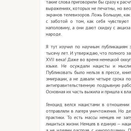
такие слова приговорили бы сразу к расч
выражениях, которых не печатны, но вес
экранов телевизоров. Ложь Большую, как 
с заботой о том, как себя чувствуют
наполовину, а они дают скидку с акциз
народе.
Я тут изучил по научным публикациям 
тысячу лет. И утверждаю, что полного з
XVII века! Даже во время немецкой окку
языке. Не осуждали нацисты и мысли
Публиковать было нельзя в прессе, кни
эмиграции, а не давали четыре срока п
антиправительственную подрывную работ
Основная их часть выжила и пришла к вл
Геноцид велся нацистами в отношении
отправляли в лагеря уничтожения. Но де
практики. То есть массы немцев не за
лишиться жизни. Немцев в единую — нац
а не идеями расправ с «инородцами». 