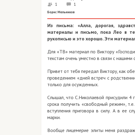
1
1
Борис Мельников
Из письма: «Алла, дорогая, здравс
материалы и письмо, пока Лео в те
рукописью и это хорошо. Эти матери
Для «ТВ» материал по Виктору «Господи
текстам очень уместно в связи с нашими 
Привет от тебя передал Виктору, как обе
проведением «дней встреч с родственни
только для осужденных.
Слышал, что С.Николаевой присудили 4 
срока получить «свободный режим», т.е.
вступления приговора в силу. А в ее с
марки.
Вообще лицемерие элиты меня раздражае