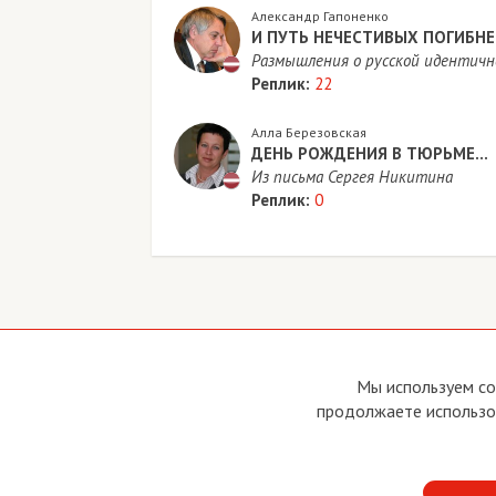
Александр Гапоненко
И ПУТЬ НЕЧЕСТИВЫХ ПОГИБН
Размышления о русской идентичн
Реплик:
22
Алла Березовская
ДЕНЬ РОЖДЕНИЯ В ТЮРЬМЕ…
Из письма Сергея Никитина
Реплик:
0
Copyright © 2011 - 2026 Imho Club
О са
Мы используем co
Устав
продолжаете использов
Усло
Поли