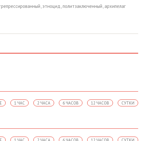
трепрессированный
,
этноцид
,
политзаключенный
,
архипелаг
Е
1 ЧАС
2 ЧАСА
6 ЧАСОВ
12 ЧАСОВ
СУТКИ
Е
1 ЧАС
2 ЧАСА
6 ЧАСОВ
12 ЧАСОВ
СУТКИ