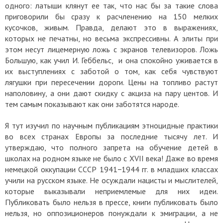
одного: латыши клянут ее так, что нас бы за такие слова
приговорили бы сразу к расчленению на 150 мелких
кусочков, живым. Правда, делают это в выражениях,
которых не печатны, но весьма экспрессивны. А элиты при
этом несут лицемерную ложь с экранов телевизоров. Ложь
Большую, как учил И. Геббельс, и она спокойно уживается в
их выступлениях с заботой о том, как себя чувствуют
лягушки при пересечении дороги. Цены на топливо растут
наполовину, а они дают скидку с акциза на пару центов. И
тем самым показывают как они заботятся народе.
Я тут изучил по научным публикациям этноцидные практики
во всех странах Европы за последние тысячу лет. И
утверждаю, что полного запрета на обучение детей в
школах на родном языке не было с XVII века! Даже во время
немецкой оккупации СССР 1941−1944 гг. в младших классах
учили на русском языке. Не осуждали нацисты и мыслителей,
которые выказывали неприемлемые для них идеи.
Публиковать было нельзя в прессе, книги публиковать было
нельзя, но оппозиционеров понуждали к эмиграции, а не