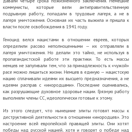
давали четыре срока пожизненного заключения. Немецкие
коммунисты, которые вели антиправительственную
подрывную работу, попадали в трудовые лагеря, а не в
лагеря уничтожения. Основная их часть выжила и пришла к
власти после освобождения в 1941 году.
Геноцид велся нацистами в отношении евреев, которых
определили расово неполноценными — их отправляли в
лагеря уничтожения. Но делали это тайно, не используя в
пропагандистской работе эти практики. То есть массы
немцев не запугивали тем, что за принадлежность к «чужой»
расе можно лишиться жизни. Немцев в единую — нацистскую
нацию сплачивали идеями их высшего предназначения, а не
идеями расправ с «инородцами». Последние оценивались,
как разрушающие духовное здоровье нации. Грязную работу
выполняли члены СС, идеологически готовые к этому.
Из этого следует, что нынешние элиты готовят массы к
деструктивной деятельности в отношении «инородцев». Это
настроение всей европейской правящей элиты. Они хотят
победы над русской нацией, хотя и говорят о победе над