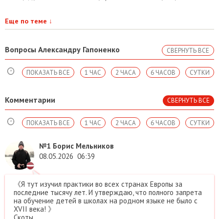
Еще по теме
↓
Вопросы Александру Гапоненко
СВЕРНУТЬ ВСЕ
ПОКАЗАТЬ ВСЕ
1 ЧАС
2 ЧАСА
6 ЧАСОВ
СУТКИ
Комментарии
СВЕРНУТЬ ВСЕ
ПОКАЗАТЬ ВСЕ
1 ЧАС
2 ЧАСА
6 ЧАСОВ
СУТКИ
№1
Борис Мельников
08.05.2026
06:39
《Я тут изучил практики во всех странах Европы за
последние тысячу лет. И утверждаю, что полного запрета
на обучение детей в школах на родном языке не было с
XVII века! 》
Скоты...