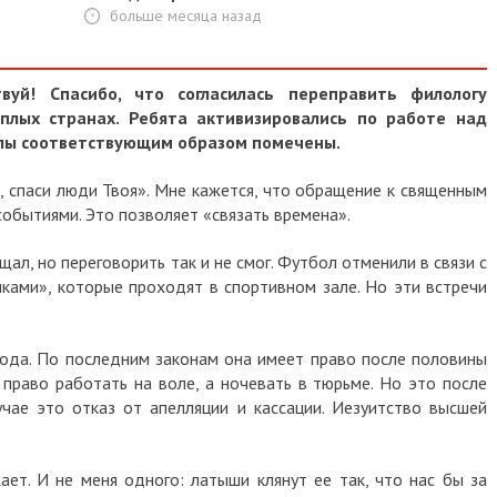
больше месяца назад
твуй! Спасибо, что согласилась переправить филологу
плых странах. Ребята активизировались по работе над
алы соответствующим образом помечены.
, спаси люди Твоя». Мне кажется, что обращение к священным
событиями. Это позволяет «связать времена».
щал, но переговорить так и не смог. Футбол отменили в связи с
ками», которые проходят в спортивном зале. Но эти встречи
года. По последним законам она имеет право после половины
 право работать на воле, а ночевать в тюрьме. Но это после
лучае это отказ от апелляции и кассации. Иезуитство высшей
т. И не меня одного: латыши клянут ее так, что нас бы за