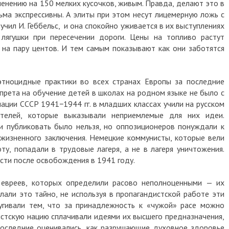
ленению на 150 мелких кусочков, живым. Правда, делают это в
ьма экспрессивны. А элиты при этом несут лицемерную ложь с
учил И. Геббельс, и она спокойно уживается в их выступлениях
 лягушки при пересечении дороги. Цены на топливо растут
а на пару центов. И тем самым показывают как они заботятся
этноцидные практики во всех странах Европы за последние
апрета на обучение детей в школах на родном языке не было с
пации СССР 1941−1944 гг. в младших классах учили на русском
телей, которые выказывали неприемлемые для них идеи.
ги публиковать было нельзя, но оппозиционеров понуждали к
ожизненного заключения. Немецкие коммунисты, которые вели
у, попадали в трудовые лагеря, а не в лагеря уничтожения.
асти после освобождения в 1941 году.
 евреев, которых определили расово неполноценными — их
лали это тайно, не используя в пропагандистской работе эти
пугивали тем, что за принадлежность к «чужой» расе можно
истскую нацию сплачивали идеями их высшего предназначения,
Последние оценивались, как разрушающие духовное здоровье