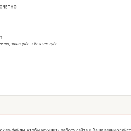
ПОЧЕТНО
ЕТ
ости, этноциде и Божьем суде
йте
Прямая связь с Председателем
okies-файлы, чтобы улучшить работу сайта и Ваше взаимодейств