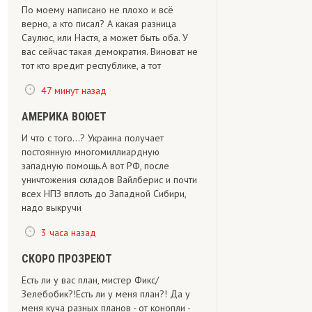
По моему написано не плохо и всё
верно, а кто писал? А какая разница
Саулюс, или Настя, а может быть оба. У
вас сейчас такая демократия. Виноват не
тот кто вредит республике, а тот
47 минут назад
АМЕРИКА ВОЮЕТ
И что с того...? Украина получает
постоянную многомиллиардную
западную помощь.А вот РФ, после
уничтожения складов Вайлберис и почти
всех НПЗ вплоть до Западной Сибири,
надо выкручи
3 часа назад
СКОРО ПРОЗРЕЮТ
Есть ли у вас план, мистер Фикс/
Зелебобик?!Есть ли у меня план?! Да у
меня куча разных планов - от конопли -