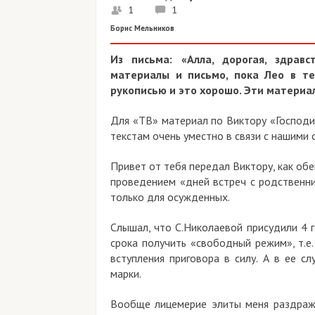
1
1
Борис Мельников
Из письма: «Алла, дорогая, здравс
материалы и письмо, пока Лео в те
рукописью и это хорошо. Эти матери
Для «ТВ» материал по Виктору «Господи
текстам очень уместно в связи с нашими 
Привет от тебя передал Виктору, как обе
проведением «дней встреч с родственни
только для осужденных.
Слышал, что С.Николаевой присудили 4 
срока получить «свободный режим», т.е.
вступления приговора в силу. А в ее с
марки.
Вообще лицемерие элиты меня раздражае