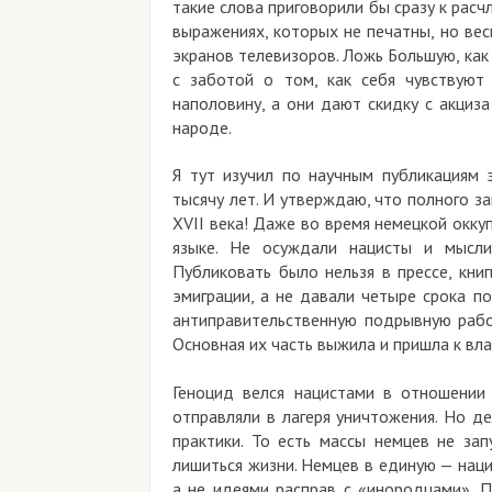
такие слова приговорили бы сразу к расч
выражениях, которых не печатны, но вес
экранов телевизоров. Ложь Большую, как 
с заботой о том, как себя чувствуют
наполовину, а они дают скидку с акциз
народе.
Я тут изучил по научным публикациям 
тысячу лет. И утверждаю, что полного з
XVII века! Даже во время немецкой окку
языке. Не осуждали нацисты и мысли
Публиковать было нельзя в прессе, кни
эмиграции, а не давали четыре срока п
антиправительственную подрывную работ
Основная их часть выжила и пришла к вл
Геноцид велся нацистами в отношении
отправляли в лагеря уничтожения. Но де
практики. То есть массы немцев не за
лишиться жизни. Немцев в единую — нац
а не идеями расправ с «инородцами». 