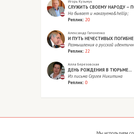
Игорь Кузьмук
СЛУЖИТЬ СВОЕМУ НАРОДУ – 
Но бывает и наказуемо&hellip;
Реплик:
20
Александр Гапоненко
И ПУТЬ НЕЧЕСТИВЫХ ПОГИБН
Размышления о русской идентичн
Реплик:
22
Алла Березовская
ДЕНЬ РОЖДЕНИЯ В ТЮРЬМЕ…
Из письма Сергея Никитина
Реплик:
0
Copyright © 2011 - 2026 Imho Club
О са
Мы используем co