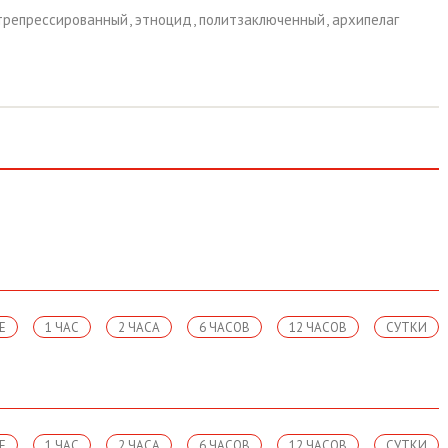
трепрессированный
,
этноцид
,
политзаключенный
,
архипелаг
Е
1 ЧАС
2 ЧАСА
6 ЧАСОВ
12 ЧАСОВ
СУТКИ
Е
1 ЧАС
2 ЧАСА
6 ЧАСОВ
12 ЧАСОВ
СУТКИ