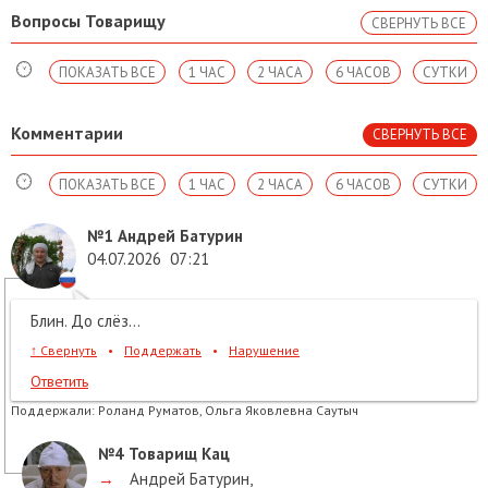
Вопросы Товарищу
СВЕРНУТЬ ВСЕ
ПОКАЗАТЬ ВСЕ
1 ЧАС
2 ЧАСА
6 ЧАСОВ
СУТКИ
Комментарии
СВЕРНУТЬ ВСЕ
ПОКАЗАТЬ ВСЕ
1 ЧАС
2 ЧАСА
6 ЧАСОВ
СУТКИ
№1
Андрей Батурин
04.07.2026
07:21
Блин. До слёз...
↑
Свернуть
•
Поддержать
•
Нарушение
Ответить
Поддержали:
Роланд Руматов, Ольга Яковлевна Саутыч
№4
Товарищ Кац
→
Андрей Батурин
,