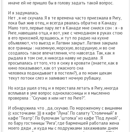
иначе ей не пришло бы в голову задать такой вопрос.
И я задумалась.
Нет , я не скучала. Я в те времена часто приезжала в Ригу,
пока был жив отец, и всегда рвалась обратно в Канаду.
Мало того, первые пару лет в Канаде мне снился сон : я - в
Риге, навещала отца, и вот, уже с чемоданом в руках стою
в его прихожей, прзщаюсь, и тут по радио на кухне
объявляют, что выезд и Латвии закрыт. Латвия закрыла
все границы : наземную, морскую, воздушную, и во сне
создалось такое впечатления, что навсегда. Так, как я
рыдала в том сне, я никогда наяву не рыдала . Я
просыпалась оттого, что я сижу в кровати (знаете, как в
кино показывают, как от ужасного сна
человека подкидывает в постели?), а по моим щекам
текут потоки слез и заливают ночную рубашку.
Но когда ушел отец и я перестала летать в Ригу, иногда
всплывал в уме вопрос одноклассницы и я мысленно
проверяла : "Скучаю я или нет по Риге?".
И обнаружила. что , да, скучаю. По мороженому с вишнями
(с косточками :))) в кафе "Луна". По салату "Столичный" в
кафе "Театр". По булочкам "штопка" из кафе "Под луной" ,
по бару гостиницы "Рига", где барменшей работала жена
моего дяди , и куда мы с подружками захаживали днем