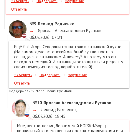
↑
Свернуть
•
Поддержать
•
Нарушение
Ответить
№9
Леонид Радченко
→
Ярослав Александрович Русаков
,
06.07.2026
07:21
Ещё бы! Игорь Северянин знал толк в латышской кухне.
(На самом деле эстонский хлебный суп полностью
совпадает с латышским. А почему? А потому, что он
исходно немецкий. И латыши, и эстонцы взяли рецепт у
своих немецких господ поработителей).
↑
Свернуть
•
Поддержать
•
Нарушение
Ответить
Поддержали:
Victoria Dorais, Рус Иван
№10
Ярослав Александрович Русаков
→
Леонид Радченко
,
06.07.2026
18:45
Мне, честно, пофиг, Леонид, чей БОРЖЧ/Борщ -
правильный, кто его первым сделал, с пампушками или