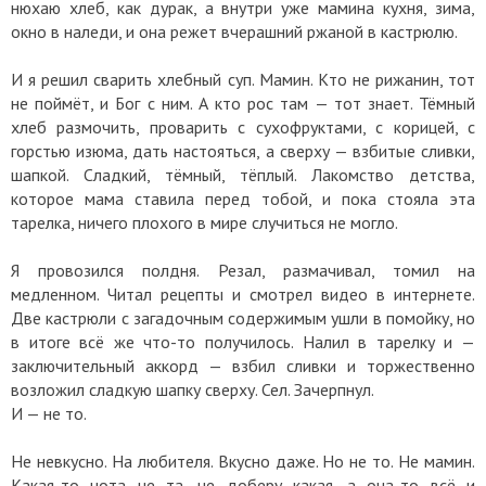
нюхаю хлеб, как дурак, а внутри уже мамина кухня, зима,
окно в наледи, и она режет вчерашний ржаной в кастрюлю.
И я решил сварить хлебный суп. Мамин. Кто не рижанин, тот
не поймёт, и Бог с ним. А кто рос там — тот знает. Тёмный
хлеб размочить, проварить с сухофруктами, с корицей, с
горстью изюма, дать настояться, а сверху — взбитые сливки,
шапкой. Сладкий, тёмный, тёплый. Лакомство детства,
которое мама ставила перед тобой, и пока стояла эта
тарелка, ничего плохого в мире случиться не могло.
Я провозился полдня. Резал, размачивал, томил на
медленном. Читал рецепты и смотрел видео в интернете.
Две кастрюли с загадочным содержимым ушли в помойку, но
в итоге всё же что-то получилось. Налил в тарелку и —
заключительный аккорд — взбил сливки и торжественно
возложил сладкую шапку сверху. Сел. Зачерпнул.
И — не то.
Не невкусно. На любителя. Вкусно даже. Но не то. Не мамин.
Какая-то нота не та, не доберу какая, а она-то всё и