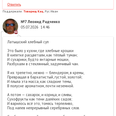
Ответить
Поддержали:
Товарищ Кац
, Рус Иван
№7
Леонид Радченко
05.07.2026
14:46
Латышский хлебный суп
Это было у кухни, где хлебные крошки
В кипятке расцветали, как тёплый туман;
И сухарики, будто янтарные мошки,
Разбухали в стеклянный, задумчивый чан.
Я их трепетно, нежно — блендером, в кремы,
Превращал в бархатистый, густой, золотой;
И плыла эта масса, как сладкие темы,
В полусне ароматном, почти неземной.
А потом — сахарок, и корица, и сливы,
Сухофрукты как тени далёких садов;
И варилось всё это, томясь терпеливо,
Под напев непрерывный серебряных слов.