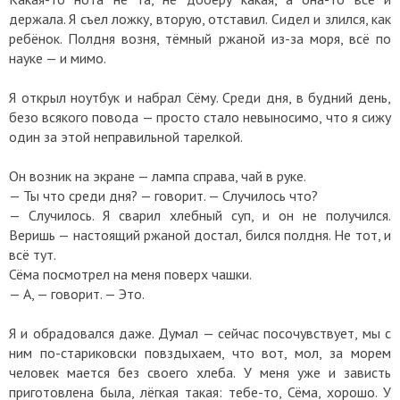
держала. Я съел ложку, вторую, отставил. Сидел и злился, как
ребёнок. Полдня возня, тёмный ржаной из-за моря, всё по
науке — и мимо.
Я открыл ноутбук и набрал Сёму. Среди дня, в будний день,
безо всякого повода — просто стало невыносимо, что я сижу
один за этой неправильной тарелкой.
Он возник на экране — лампа справа, чай в руке.
— Ты что среди дня? — говорит. — Случилось что?
— Случилось. Я сварил хлебный суп, и он не получился.
Веришь — настоящий ржаной достал, бился полдня. Не тот, и
всё тут.
Сёма посмотрел на меня поверх чашки.
— А, — говорит. — Это.
Я и обрадовался даже. Думал — сейчас посочувствует, мы с
ним по-стариковски повздыхаем, что вот, мол, за морем
человек мается без своего хлеба. У меня уже и зависть
приготовлена была, лёгкая такая: тебе-то, Сёма, хорошо. У