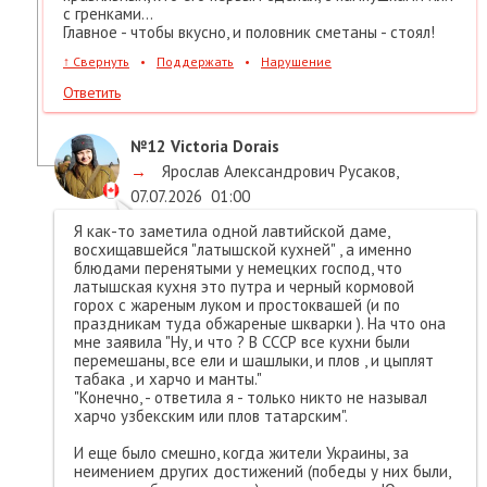
с гренками...
Главное - чтобы вкусно, и половник сметаны - стоял!
↑
Свернуть
•
Поддержать
•
Нарушение
Ответить
№12
Victoria Dorais
→
Ярослав Александрович Русаков
,
07.07.2026
01:00
Я как-то заметила одной лавтийской даме,
восхищавшейся "латышской кухней" , а именно
блюдами перенятыми у немецких господ, что
латышская кухня это путра и черный кормовой
горох с жареным луком и простоквашей (и по
праздникам туда обжареные шкварки ). На что она
мне заявила "Ну, и что ? В СССР все кухни были
перемешаны, все ели и шашлыки, и плов , и цыплят
табака , и харчо и манты."
"Конечно, - ответила я - только никто не называл
харчо узбекским или плов татарским".
И еще было смешно, когда жители Украины, за
неимением других достижений (победы у них были,