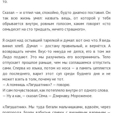
то.
Сказал — и отпил чая, спокойно, будто диагноз поставил. Он
так всю жизнь умел: назвать вещь, от которой у тебя
обрывается внутри, ровным голосом, каким говорят «сто
семьдесят на сто тридцать, ничего страшного».
Я сидел над остывшей тарелкой и думал: вот оно что. Я ведь
винил хлеб. Думал — достану правильный, и вернётся. А
возвращать нечем. Вкус-то никуда не делся, его в том же
Лидо подают. Это мы разучились его воспринимать. Тело
отпускает прошлое раньше, чем мы соглашаемся отпустить
сами. Сперва из языка, потом из носа — а память цепляется
до последнего, варит этот суп среди буднего дня и не
может взять в толк, почему не тот.
— А помнишь «Лягушатник»? — говорю.
И сам почувствовал, как потеплело внутри от одного слова.
— Ну а как, — сказал Сёма. — Дзирнаву. Мороженое.
«Лягушатник». Мы туда бегали мальчишками, вдвоём, через
полгорода. Брали взбитые сливки с вишнёвым вареньем —