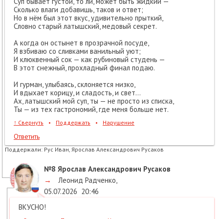
Суп бывает густой, то ли, может быть жидкий —
Сколько влаги добавишь, таков и ответ;
Но в нём был этот вкус, удивительно прыткий,
Словно старый латышский, медовый секрет.
А когда он остынет в прозрачной посуде,
Я взбиваю со сливками ванильный уют;
И клюквенный сок — как рубиновый студень —
В этот снежный, прохладный финал подаю.
И гурман, улыбаясь, склоняется низко,
И вдыхает корицу, и сладость, и свет…
Ах, латышский мой суп, ты — не просто из списка,
Ты — из тех гастрономий, где меня больше нет.
↑
Свернуть
•
Поддержать
•
Нарушение
Ответить
Поддержали:
Рус Иван, Ярослав Александрович Русаков
№8
Ярослав Александрович Русаков
→
Леонид Радченко
,
05.07.2026
20:46
ВКУСНО!