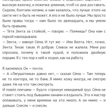
высокую вазочку, и ложечка длинная, чтоб со дна доставать.
Сидели, болтали ногами, и нам казалось, что лучше этого на
свете нет и быть не может. А его и не было лучше. Мы просто
были правы тогда — нам было по двенадцать, и мы умели
быть правыми.
— Тётя Зента за стойкой, — говорю. — Помнишь? Она нам с
горкой накладывала.
— Зента, — кивнул Сёма. И тут же: — Или Велта. Нет, точно,
Зента. Тихая такая. И добрая. Сливок не жалела. Меня раз
спросила, почему я такой худой, и положила двойную
порцию. Я с тех пор к ней и ходил, как на работу.
Я засмеялся. Он — почти.
— А «Лягушатника» давно нет, — сказал Сёма. — Там теперь
не то контора, не то банк. Я мимо хожу иногда, не смотрю
даже. Не на что там смотреть.
И повёл плечами — будто стряхнул невидимый груз. Сёма не
станет стоять под бывшими окнами и вздыхать. Это я мастер
оплакивать, у меня времени на это много. А он мимо — и
дальше. Снесли — и снесли.