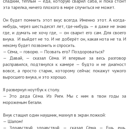
сладкий, тёплый — еда, которую сварил саба, и пока стоит
эта тарелка, ничего плохого в мире случиться не может.
Он будет помнить этот вкус всегда. Именно этот. А когда-
нибудь, через шестьдесят лет, где-нибудь — я даже не знаю
где, и думать не хочу где, — он сварит его сам. Для своего
внука. И выйдет не то. И не доберёт он, какая нота не та. И
некому будет позвонить и спросить.
— Сёма, — говорю. — Позвать его? Поздороваться?
— Давай, — сказал Сёма. И впервые за весь разговор
расправился, подтянулся к камере — будто и не диагност
вовсе, а просто старик, которому сейчас покажут чужого
выросшего внука, и это хорошо.
Я развернул ноутбук к столу.
— Это деда Сёма. Из Риги. Мы с ним в твои годы за
мороженым бегали.
Внук стащил один наушник, махнул в экран ложкой:
— Шалом!
— Здравствуй, здравствуй, — сказал Сёма. — Ешь, ешь.