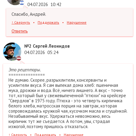
04.07.2026
10:42
Спасибо, Андрей.
↑
Свернуть
•
Поддержать
•
Нарушение
Ответить
№2
Сергей Леонидов
04.07.2026
05:24
Это рецепторы.
===============
Не думаю. Скорее, разрыхлители, консерванты и
усилители вкуса. Я сам выпекал дома хлеб: пшеничная
мука, дрожжи и вода. Всё, ничего лишнего. А вкус - точно
тот, который был у свежевыпеченной "птюхи" на крейсере
"Свердлов" в 1975 году. Птюха - это четверть кирпичика
белого хлеба, матросская порция на завтрак, которая
сопровождалась кружкой чая, кусочком масла и сгущёнкой.
Незабываемый вкус. Удержаться невозможно, весь
кирпичик тут же съедается. А потом, увы, страдал
изжогой, поэтому пришлось отказаться.
↑
Свернуть
•
Поддержать
•
Нарушение