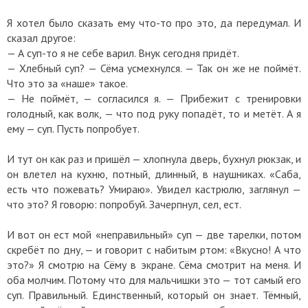
Я хотел было сказать ему что-то про это, да передумал. И
сказал другое:
— А суп-то я не себе варил. Внук сегодня придёт.
— Хлебный суп? — Сёма усмехнулся. — Так он же не поймёт.
Что это за «наше» такое.
— Не поймёт, — согласился я. — Прибежит с тренировки
голодный, как волк, — что под руку попадёт, то и метёт. А я
ему — суп. Пусть попробует.
И тут он как раз и пришёл — хлопнула дверь, бухнул рюкзак, и
он влетел на кухню, потный, длинный, в наушниках. «Саба,
есть что пожевать? Умираю». Увидел кастрюлю, заглянул —
что это? Я говорю: попробуй. Зачерпнул, сел, ест.
И вот он ест мой «неправильный» суп — две тарелки, потом
скребёт по дну, — и говорит с набитым ртом: «Вкусно! А что
это?» Я смотрю на Сёму в экране. Сёма смотрит на меня. И
оба молчим. Потому что для мальчишки это — тот самый его
суп. Правильный. Единственный, который он знает. Тёмный,