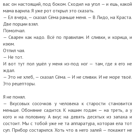
вас он настоящий, под боком. Сходил на угол — и ешь, какой
мама варила. Я уже рот открыл это сказать.
— Ел вчера, — сказал Сёма раньше меня. — В Лидо, на Краста.
Две порции взял.
Помолчал.
— Сварен как надо. Всё по правилам. И сливки, и корица, и
изюм.
Отпил чая.
— Не тот.
И вот тут пол ушёл у меня из-под ног — там, где я его не
ждал.
— Это не хлеб, — сказал Сёма. — И не сливки. И не море твоё.
Это рецепторы.
Я не понял.
— Вкусовых сосочков у человека к старости становится
меньше. Обоняние садится. К нашим годам — на треть, а у
кого и на половину. А вкус на девять десятых из запаха и
состоит. Мы с тобой уже не та аппаратура, которая ела тот
суп. Прибор состарился. Хоть что в него залей — покажет не