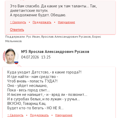
Это Вам спасибо. Да какие уж там таланты... Так,
дилетантские потуги.
А продолжение будет. Обещаю.
↑
Свернуть
•
Поддержать
•
Нарушение
Ответить
Поддержали:
Рус Иван, Ярослав Александрович Русаков, Борис
Мельников
№5
Ярослав Александрович Русаков
04.07.2026
13:25
Куда уходит Детстсво, - в какие города?!
И где найти - нам средство -
Чтоб вновь - попасть ТУДА?!
Оно - уйдет неслышно,
Пока - весь город спит...
И писем не напишет, - и - вряд ли - позвонит...
И в сугробах белых, и по лужам - у ручья...
ВКУСНО, Товарищ Кац.
Будет кто-то бегать - НО НЕ Я...
↑
Свернуть
•
Поддержать
•
Нарушение