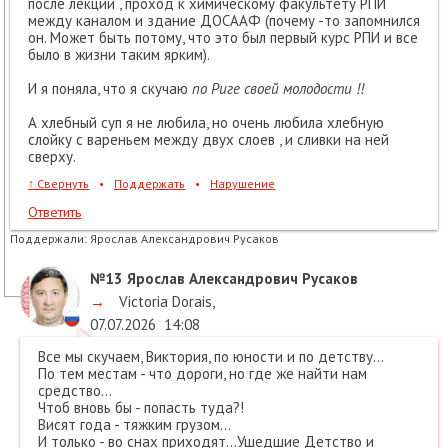
после лекций , проход к химическому факультету РПИ
между каналом и здание ДОСААФ (почему -то запомнился
он. Может быть потому, что это был первый курс РПИ и все
было в жизни таким ярким).
И я поняла, что я скучаю
по Риге своей молодости !!
А хлебный суп я не любила, но очень любила хлебную
слойку с вареньем между двух слоев , и сливки на ней
сверху.
↑
Свернуть
•
Поддержать
•
Нарушение
Ответить
Поддержали:
Ярослав Александрович Русаков
№13
Ярослав Александрович Русаков
→
Victoria Dorais
,
07.07.2026
14:08
Все мы скучаем, Виктория, по юности и по детству...
По тем местам - что дороги, но где же найти нам
средство...
Чтоб вновь бы - попасть туда?!
Висят года - тяжким грузом...
И только - во снах приходят...Ушедшие Детство и