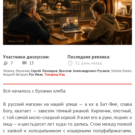
Участники дискуссии:
Последняя реплика:
7
13
31 день назад
Леонид Радченко
,
Сергей Леонидов
,
Ярослав Александрович Русаков
,
Victoria Dorais
,
Андрей Батурин
,
Рус Иван
,
Товарищ Кац
Всё началось с буханки хлеба.
В русский магазин на нашей улице — а их в Бат-Яме, слава
Богу, хватает — завезли тёмный ржаной. Кирпичик, плотный,
с той самой кисло-сладкой коркой. Я взял его в руки, поднёс к
лицу — и шестьдесят лет куда-то делись. Стою между полкой
с халвой и холодильником с кошерными полуфабрикатами,