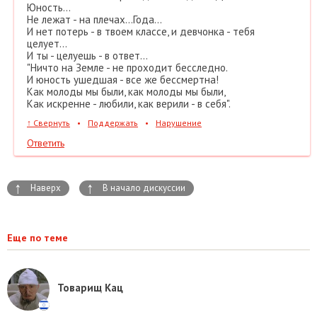
Юность...
Не лежат - на плечах...Года...
И нет потерь - в твоем классе, и девчонка - тебя
целует...
И ты - целуешь - в ответ...
"Ничто на Земле - не проходит бесследно.
И юность ушедшая - все же бессмертна!
Как молоды мы были, как молоды мы были,
Как искренне - любили, как верили - в себя".
↑
Свернуть
•
Поддержать
•
Нарушение
Ответить
↑
↑
Наверх
В начало дискуссии
Еще по теме
Товарищ Кац