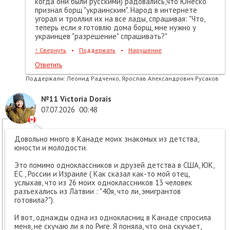
когда они были русскими) радовались,что Юнеско
признал борщ "украинским". Народ в интернете
угорал и троллил их на все лады, спрашивая: "Что,
теперь если я готовлю дома борщ, мне нужно у
украинцев "разрешение" спрашивать?"
↑
Свернуть
•
Поддержать
•
Нарушение
Ответить
Поддержали:
Леонид Радченко, Ярослав Александрович Русаков
№11
Victoria Dorais
07.07.2026
00:48
Довольно много в Канаде моих знакомых из детства,
юности и молодости.
Это помимо одноклассников и друзей детства в США, ЮК,
ЕС , России и Израиле ( Как сказал как-то мой отец,
услыхав, что из 26 моих одноклассников 13 человек
разъехались из Латвии : "40я, что ли, эмигрантов
готовила?").
И вот, однажды одна из однокласниц в Канаде спросила
меня, не скучаю ли я по Риге. Я поняла, что она скучает,