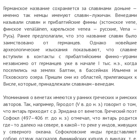
Германское название сохраняется за славянами доныне —
именно так немцы именуют славян–лужичан. Венедами
называли славян и прибалтийские финны (эстонское vene,
финское venäläinen, карельское venea — русские, Vena —
Русь). Ранее предполагали, что это название славян было
заимствовано от германцев. Однако новейшие
археологические изыскания показывают, что славяне
вступили в контакты с прибалтийскими финно–уграми
независимо от германцев уже в начале I тыс. н.э., когда
поселились на землях Балтии, в бассейнах Ильменя и
Псковского озера. Пришли они из областей, прилегающих к
Висле, которые, принадлежали славянам–венедам.
Упоминания о венетах имеются у ранних греческих и римских
авторов. Так, например, Геродот (V в. до н. э.) говорит о том,
что янтарь приходит с р. Эридана от венетов. Греческий поэт
Софокл (497–406 гг. до н. э.) отмечал, что янтарь родится
где–то далеко на севере, в какой–то реке у индов, живущих
у северного океана. Софокловские инды представляют
собою отзвук рассказов финикийских купцов о виндах, т. е.