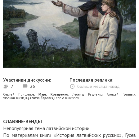
Участники дискуссии:
Последняя реплика:
7
26
больше месяца назад
Сергей Прищепов
,
Марк Козыренко
,
Леонид Радченко
,
Алексей Грязных
,
Vladimir Kirsh
,
Kęstutis Čeponis
,
Leonid Kuleshov
СЛАВЯНЕ-ВЕНДЫ
Непопулярная тема латвийской истории
По материалам книги «История латвийских русских», Гусев