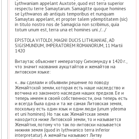
Lythwaniam appelant Auxtote, quod est terra superior
respectu terre Samaytarum. Samagitte quoque homines
se Lythwanos ab antiquis temporibus et nunquam
Samaytas appelant, et propter talem ydemptitatem (sic)
in titulo nostro nos de Samagicia non scribimus, quia
totum unum est, terra una et homines uni. /…/
EPISTOLA VITOLDI, MAGNI DUCIS LITHUANIAE, AD
SIGISMUNDUM, IMPERATOREM ROMANORUM, 11 Martii
1420
Витаутас объясняет императору Сигизмунду в 1420 г.,
что значит названия аукштайтов и жемайтов на
литовском языке:
«…вы сделали и объявили решение по поводу
Жемайтской земли, которая есть наше наследство и
вотчина из законного наследия наших предков. Ее и
теперь имеем в своей собственности, она теперь есть
и всегда была одна и та же самая Литовская земля,
поскольку есть один язык и одни люди (unum ydeoma
et uni homines). Но так как Жемайтская земля
находится ниже Литовской земли, то и называется
Жемайтия, потому что так по-литовски называется
нижняя земля (quod in lythwanico terra inferior
interpretatur). А жемайты называют Литву