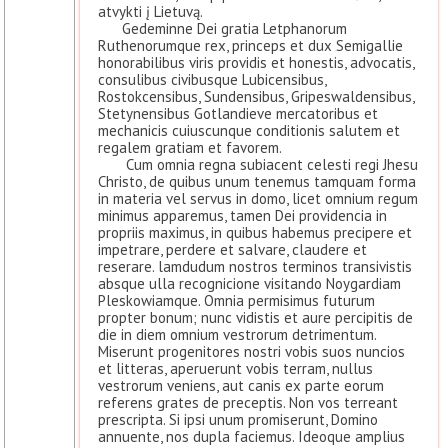
atvykti į Lietuvą.
Gedeminne Dei gratia Letphanorum
Ruthenorumque rex, princeps et dux Semigallie
honorabilibus viris providis et honestis, advocatis,
consulibus civibusque Lubicensibus,
Rostokcensibus, Sundensibus, Gripeswaldensibus,
Stetynensibus Gotlandieve mercatoribus et
mechanicis cuiuscunque conditionis salutem et
regalem gratiam et favorem.
Cum omnia regna subiacent celesti regi Jhesu
Christo, de quibus unum tenemus tamquam forma
in materia vel servus in domo, licet omnium regum
minimus apparemus, tamen Dei providencia in
propriis maximus, in quibus habemus precipere et
impetrare, perdere et salvare, claudere et
reserare. lamdudum nostros terminos transivistis
absque ulla recognicione visitando Noygardiam
Pleskowiamque. Omnia permisimus futurum
propter bonum; nunc vidistis et aure percipitis de
die in diem omnium vestrorum detrimentum.
Miserunt progenitores nostri vobis suos nuncios
et litteras, aperuerunt vobis terram, nullus
vestrorum veniens, aut canis ex parte eorum
referens grates de preceptis. Non vos terreant
prescripta. Si ipsi unum promiserunt, Domino
annuente, nos dupla faciemus. Ideoque amplius