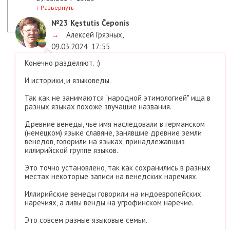
↓
Развернуть
№23
Kęstutis Čeponis
→
Алексей Грязных
,
09.03.2024
17:55
Конечно разделяют. :)
И историки, и языковеды.
Так как не занимаются "народной этимологией" ища в
разных языках похоже звучащие названия.
Древние венеды, чье имя наследовали в германском
(немецком) языке славяне, занявшие древние земли
венедов, говорили на языках, принадлежавщиз
иллирийской группе языков.
Это точно установлено, так как сохранились в разных
местах некоторые записи на венедских наречиях.
Иллирийские венеды говорили на индоевропейских
наречиях, а ливы венды на угрофинском наречие.
Это совсем разные языковые семьи.