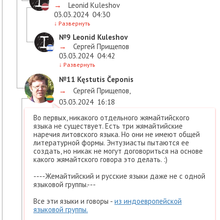
→
Leonid Kuleshov
03.03.2024
04:30
↓
Развернуть
№9
Leonid Kuleshov
→
Сергей Прищепов
03.03.2024
04:42
↓
Развернуть
№11
Kęstutis Čeponis
→
Сергей Прищепов
,
03.03.2024
16:18
Во первых, никакого отдельного жямайтийского
языка не существует. Есть три жямайтийские
наречия литовского языка. Но они не имеют общей
литературной формы. Энтузиасты пытаются ее
создать, но никак не могут договориться на основе
какого жямайтского говора это делать. :)
----Жемайтийский и русские языки даже не с одной
языковой группы.---
Все эти языки и говоры -
из индоевропейской
языковой группы.