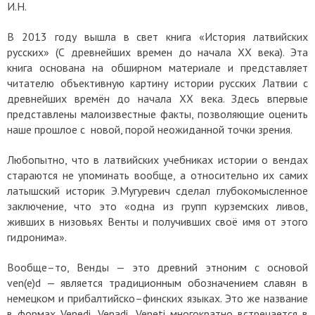
И.Н.
В 2013 году вышла в свет книга «История латвийских
русских» (С древнейших времен до начала XX века). Эта
книга основана на обширном материале и представляет
читателю объективную картину истории русских Латвии с
древнейших времён до начала XX века. Здесь впервые
представлены малоизвестные факты, позволяющие оценить
наше прошлое с новой, порой неожиданной точки зрения.
Любопытно, что в латвийских учебниках истории о вендах
стараются не упоминать вообще, а относительно их самих
латышский историк Э.Мугуревич сделал глубокомысленное
заключение, что это «одна из групп курземских ливов,
живших в низовьях Венты и получивших своё имя от этого
гидронима».
Вообще–то, Венды — это древний этноним с основой
ven(e)d — является традиционным обозначением славян в
немецком и прибалтийско–финских языках. Это же название
в формах Venedi, Venadi, Veneti многократно встречается в