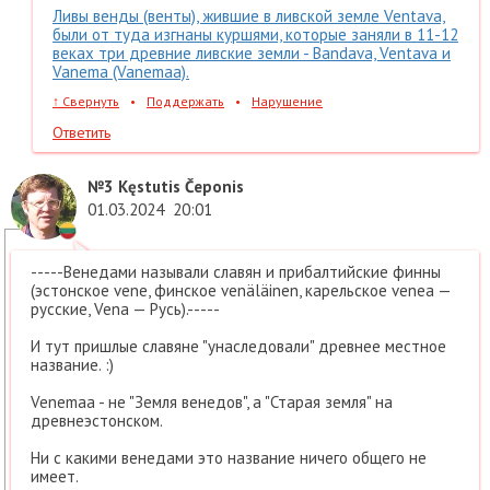
Ливы венды (венты), жившие в ливской земле Ventava,
были от туда изгнаны куршями, которые заняли в 11-12
веках три древние ливские земли - Bandava, Ventava и
Vanema (Vanemaa).
↑
Свернуть
•
Поддержать
•
Нарушение
Ответить
№3
Kęstutis Čeponis
01.03.2024
20:01
-----Венедами называли славян и прибалтийские финны
(эстонское vene, финское venäläinen, карельское venea —
русские, Vena — Русь).-----
И тут пришлые славяне "унаследовали" древнее местное
название. :)
Venemaa - не "Земля венедов", а "Старая земля" на
древнеэстонском.
Ни с какими венедами это название ничего общего не
имеет.