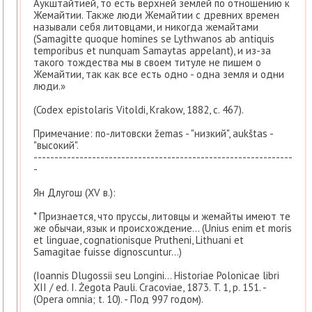
Аукштайтией, то есть верхней землей по отношению к
Жемайтии. Также люди Жемайтии с древних времен
называли себя литовцами, и никогда жемайтами
(Samagitte quoque homines se Lythwanos ab antiquis
temporibus et nunquam Samaytas appelant), и из-за
такого тождества мы в своем титуле не пишем о
Жемайтии, так как все есть одно - одна земля и одни
люди.»
(Codex epistolaris Vitoldi, Krakow, 1882, c. 467).
Примечание: по-литовски žemas - "низкий", aukštas -
"высокий".
--------------------------------------------------------------
-
Ян Длугош (XV в.):
* Признается, что пруссы, литовцы и жемайты имеют те
же обычаи, язык и происхождение... (Unius enim et moris
et linguae, cognationisque Prutheni, Lithuani et
Samagitae fuisse dignoscuntur...)
(Ioannis Dlugossii seu Longini... Historiae Polonicae libri
XII / ed. I. Żegota Pauli. Cracoviae, 1873. T. 1, p. 151. -
(Opera omnia; t. 10). - Под 997 годом).