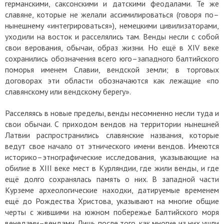
германскими, саксонскими и датскими феодалами. Те же
славяне, которые не желали ассимилироваться (говоря по–
нынешнему «интегрироваться»), немецкими цивилизаторами,
уходили на восток и расселялись там. Венды несли с собой
свои верования, обычаи, образ жизни. Но ещё в ХIV веке
сохранились обозначения всего юго–западного балтийского
поморья именем Славии, вендской земли; в торговых
договорах эти области обозначаются как лежащие «по
славянскому или вендскому берегу».
Расселяясь в новые пределы, венды несомненно несли туда и
свои обычаи. С приходом вендов на территории нынешней
Латвии распространились славянские названия, которые
ведут свое начало от этнического имени вендов. Имеются
историко–этнографические исследования, указывающие на
обилие в XIII веке мест в Курляндии, где жили венды, и где
ещё долго сохранялась память о них. В западной части
Курземе археологические находки, датируемые временем
ещё до Рождества Христова, указывают на многие общие
черты с жившими на южном побережье Балтийского моря
венедами–вендами. Лишь после того, как многие из них ушли