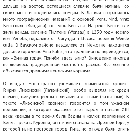
дальше на восток, оставшиеся славяне были изгнаны со
своих мест и подчинились немцам. В Латвии сохранилось
много географических названий с основой vent, vind, vint:
Вентспилс (Виндава), поселок Вентава. На реке Венте, где
жили венды, селение Пилтене (Wensau) в 1230 году носило
имя Venetis, недалеко от Сигулды и Цесиса деревня Wende
culla. В Бауском районе, невдалеке от Межотне находится
древнее городище Vina kalns, что традиционно переводится,
как «Винная гора». Причём здесь вино? Виноделие никогда
не являлось традиционной местной отраслью. Всё логично
объясняется древними вендскими корнями.
О вендах многократно упоминает знаменитый хронист
Генрих Ливонский (Латвийский), особо выделяя их среди
племён, живущих рядом с ливами и лэттами (латгалами). В
тексте «Ливонской хроники» говорится о том ужасном
положении, в котором оказался этот народ в начале XIII
века: «венды в то время были бедны и жалки: прогнанные с
Винды, реки в Куронии, они жили сначала на Древней Горе, у
которой ныне построен город Рига, но откуда были опять