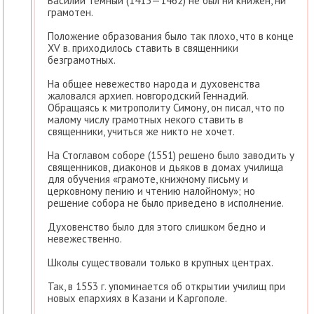
Василий Тёмный (1415—1462) не был ни книжен, ни
грамотен.
Положение образования было так плохо, что в конце
XV в. приходилось ставить в священники
безграмотных.
На общее невежество народа и духовенства
жаловался архиеп. новгородский Геннадий.
Обращаясь к митрополиту Симону, он писал, что по
малому числу грамотных некого ставить в
священники, учиться же никто не хочет.
На Стоглавом соборе (1551) решено было заводить у
священников, диаконов и дьяков в домах училища
для обучения «грамоте, книжному письму и
церковному пению и чтению налойному»; но
решение собора не было приведено в исполнение.
Духовенство было для этого слишком бедно и
невежественно.
Школы существовали только в крупных центрах.
Так, в 1553 г. упоминается об открытии училищ при
новых епархиях в Казани и Каргополе.