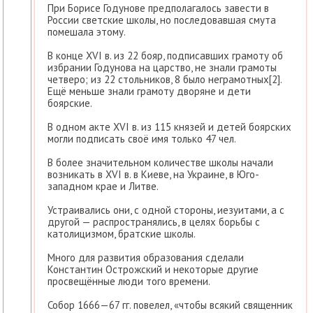
При Борисе Годунове предполагалось завести в
России светские школы, но последовавшая смута
помешала этому.
В конце XVI в. из 22 бояр, подписавших грамоту об
избрании Годунова на царство, не знали грамоты
четверо; из 22 стольников, 8 было неграмотных[2].
Ещё меньше знали грамоту дворяне и дети
боярские.
В одном акте XVI в. из 115 князей и детей боярских
могли подписать своё имя только 47 чел.
В более значительном количестве школы начали
возникать в XVI в. в Киеве, на Украине, в Юго-
западном крае и Литве.
Устраивались они, с одной стороны, иезуитами, а с
другой — распространялись, в целях борьбы с
католицизмом, братские школы.
Много для развития образования сделали
Константин Острожский и некоторые другие
просвещённые люди того времени.
Собор 1666—67 гг. повелел, «чтобы всякий священник