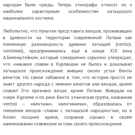
народам были чужды. Теперь этнографы относят их к
наиболее характерным особенностям латышского
национального костюма.
Любопытно, что попытки представить вендов, проживавших
в древности на территории современной Латвии как
племенную разновидность древних латышей (ventiņi,
ventinieki), предпринимались ещё в конце XIX века
А.Биленштейном, который совершенно серьёзно утверждал,
что «никаких славян в Курляндии не было» и доказывал
латышское происхождение живших около устья Венты
венетов. Но самое забавное в том, что история просто не
знает другого народа с именем венетов или вендов, кроме
славян! Это признано везде, кроме Латвии. Живущая на
озере Курземе и по реке Венте этническая группа, названная
ventiņi — «вентини», «вентиниеки», образовалась от
смешения вендов–славян с латышской народностью, но в
более позднее время, сохранив однако в своём
наименовании славянские истоки своего происхождения.