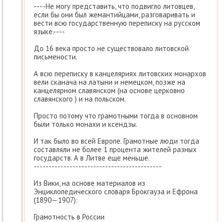
----Не могу представить, что подвигло литовцев,
если бы они был жемантийцами, разговаривать и
вести всю государственную переписку на русском
языке.----
До 16 века просто не существовало литовской
письмености.
А всю переписку в канцеляриях литовских монархов
вели сканача на латыни и немецком, позже на
канцелярном славянском (на основе церковно
славянского ) и на польском.
Просто потому что грамотными тогда в основном
были только монахи и ксендзы.
И так было во всей Европе. Грамотные люди тогда
составляли не более 1 процента жителей разных
государств. А в Литве еще меньше.
-------------------------------------------
Из Вики, на основе материалов из
Энциклопедического словаря Брокгауза и Ефрона
(1890—1907):
Грамотность в России