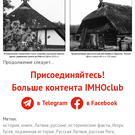
Продолжение следует...
Присоединяйтесь!
Больше контента IMHOclub
в Telegram
в Facebook
Метки:
история
,
книги
,
Латвия
,
русские
,
исторические факты
,
Игорь
Гусев
,
подлинная история
,
Русская Латвия
,
русская Рига
,