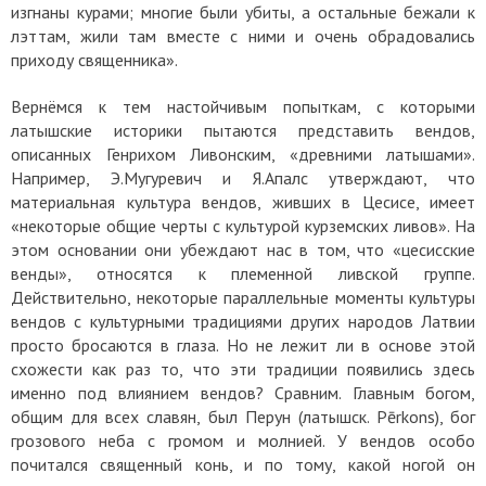
изгнаны курами; многие были убиты, а остальные бежали к
лэттам, жили там вместе с ними и очень обрадовались
приходу священника».
Вернёмся к тем настойчивым попыткам, с которыми
латышские историки пытаются представить вендов,
описанных Генрихом Ливонским, «древними латышами».
Например, Э.Мугуревич и Я.Апалс утверждают, что
материальная культура вендов, живших в Цесисе, имеет
«некоторые общие черты с культурой курземских ливов». На
этом основании они убеждают нас в том, что «цесисские
венды», относятся к племенной ливской группе.
Действительно, некоторые параллельные моменты культуры
вендов с культурными традициями других народов Латвии
просто бросаются в глаза. Но не лежит ли в основе этой
схожести как раз то, что эти традиции появились здесь
именно под влиянием вендов? Сравним. Главным богом,
общим для всех славян, был Перун (латышск. Pērkons), бог
грозового неба с громом и молнией. У вендов особо
почитался священный конь, и по тому, какой ногой он