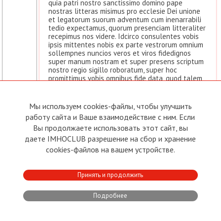
quia patri nostro sanctissimo domino pape
nostras litteras misimus pro ecclesie Dei unione
et legatorum suorum adventum cum inenarrabili
tedio expectamus, quorum presenciam litteraliter
recepimus nos videre. Idcirco consulentes vobis
ipsis mittentes nobis ex parte vestrorum omnium
sollempnes nuncios veros et viros fidedignos
super manum nostram et super presens scriptum
nostro regio sigillo roboratum, super hoc
promittimus vobis omnibus fide data, quod talem
pacem ordinabimus ininuicem, quod Christiani
similem nunquam senciebant.
Episcopos, sacerdotes, religiosos Ordinis
Мы используем cookies-файлы, чтобы улучшить
Predicatorum et Minorum colligemus, quorum vita
работу сайта и Ваше взаимодействие с ним. Если
laudabilis et probata; talium nolumus accessum,
Вы продолжаете использовать этот сайт, вы
qui de cenobiis faciunt latronum refugium et
elemosinam vendunt in detrimentum animarum et
даете IMHOCLUB разрешение на сбор и хранение
eciam unde latrunculi exeunt in perceptionem et
cookies-файлов на вашем устройстве.
mortificacionem clericorum; de talibus monachis
sibi unusquisque caveat consulimus dominorum.
Insuper ex regali dono damus iam in presenti
Принять и продолжить
carta nostram terram liberam esse sine
theoloneo, exactione angariarum et
perangariarum super omnes predecessores
Подробнее
nostros omnibus merca-toribus, militibus, vasallis,
quos dotabo reddi-tibus unicuique suam
secundum dignitatem. Me-chanicis condicionis