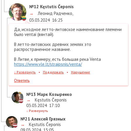
№12
Kęstutis Čeponis
→
Леонид Радченко
,
03.03.2024
16:25
Да, исходное летто-литовское наименование племени
было ventai (вянтай).
В летто-литовских древних землях это
распространенное название.
В Литве, к примеру, есть большая река Venta
https://www.vle.lt/straipsnis/venta/
↓
Развернуть
•
Поддержать
•
Нарушение
Ответить
№13
Марк Козыренко
→
Kęstutis Čeponis
03.03.2024
17:10
↓
Развернуть
№21
Алексей Грязных
→
Kęstutis Čeponis
09.03.2024
15:05