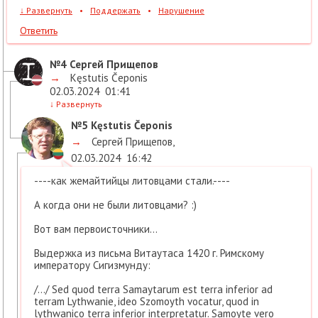
↓
Развернуть
•
Поддержать
•
Нарушение
Ответить
№4
Сергей Прищепов
→
Kęstutis Čeponis
02.03.2024
01:41
↓
Развернуть
№5
Kęstutis Čeponis
→
Сергей Прищепов
,
02.03.2024
16:42
----как жемайтийцы литовцами стали.----
А когда они не были литовцами? :)
Вот вам первоисточники...
Выдержка из письма Витаутаса 1420 г. Римскому
императору Сигизмунду:
/…/ Sed quod terra Samaytarum est terra inferior ad
terram Lythwanie, ideo Szomoyth vocatur, quod in
lythwanico terra inferior interpretatur. Samoyte vero