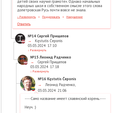
детей своих научил грамоте». Однако начальных
народных школ в собственном смысле этого слова
допетровская Русь почти вовсе не знала.
↓
Развернуть
•
Поддержать
•
Нарушение
Ответить
№14
Сергей Прищепов
→
Kęstutis Čeponis
03.03.2024
17:10
↓
Развернуть
№15
Леонид Радченко
→
Сергей Прищепов
03.03.2024
17:18
↓
Развернуть
№16
Kęstutis Čeponis
→
Леонид Радченко
,
03.03.2024
21:06
----Само название имеет славянский корень.----
Неуч. :)