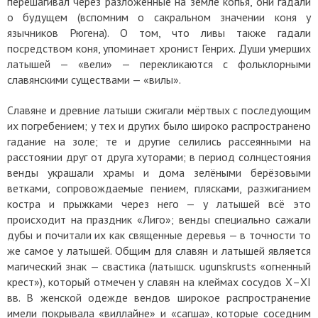
перешагивал через разложенные на земле копья, они гадали
о будущем (вспомним о сакральном значении коня у
язычников Рюгена). О том, что ливы также гадали
посредством коня, упоминает хронист Генрих. Души умерших
латышей — «вели» — перекликаются с фольклорными
славянскими существами — «вилы».
Славяне и древние латыши сжигали мёртвых с последующим
их погребением; у тех и других было широко распространено
гадание на золе; те и другие селились рассеянными на
расстоянии друг от друга хуторами; в период солнцестояния
венды украшали храмы и дома зелёными берёзовыми
ветками, сопровождаемые пением, плясками, разжиганием
костра и прыжками через него — у латышей всё это
происходит на праздник «Лиго»; венды специально сажали
дубы и почитали их как священные деревья — в точности то
же самое у латышей. Общим для славян и латышей является
магический знак — свастика (латышск. ugunskrusts «огненный
крест»), который отмечен у славян на клеймах сосудов Х–ХI
вв. В женской одежде вендов широкое распространение
имели покрывала «виллайне» и «сагша», которые соседним