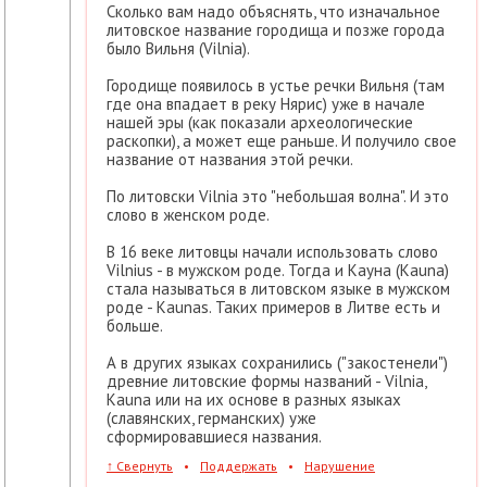
Сколько вам надо объяснять, что изначальное
литовское название городища и позже города
было Вильня (Vilnia).
Городище появилось в устье речки Вильня (там
где она впадает в реку Нярис) уже в начале
нашей эры (как показали археологические
раскопки), а может еще раньше. И получило свое
название от названия этой речки.
По литовски Vilnia это "небольшая волна". И это
слово в женском роде.
В 16 веке литовцы начали использовать слово
Vilnius - в мужском роде. Тогда и Кауна (Kauna)
стала называться в литовском языке в мужском
роде - Kaunas. Таких примеров в Литве есть и
больше.
А в других языках сохранились ("закостенели")
древние литовские формы названий - Vilnia,
Kauna или на их основе в разных языках
(славянских, германских) уже
сформировавшиеся названия.
↑
Свернуть
•
Поддержать
•
Нарушение