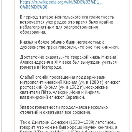
https://ru.wikipedia.org/wiki/%D0%93%D1 ...
0%B8%D0%B8
В период татаро-монгольского ига грамотность
встречается уже редко, это время было крайне
неблагоприятным для распространения
образования.
Князья и бояре обычно были неграмотны; о
духовенстве греки говорили, что оно «не книжно».
Достаточно сказать, что тверской князь Михаил
Александрович в XIV веке был вынужден учиться
грамоте в Новгороде.
Слабый огонёк просвещения поддерживали
митрополит киевский Кирилл (ум. в 1280 г.), епископ
ростовский Кирилл (ум. в 1362 г.), московские
святители Пётр, Алексий, Иона и Кирилл,
владимирский епископ Серапион.
Упадок грамотности продолжался несколько
столетий и охватывал все сословия.
Так о Дмитрии Донском (1350—1389) летописец
говорит, что «он не был хорошо изучен книгам», а