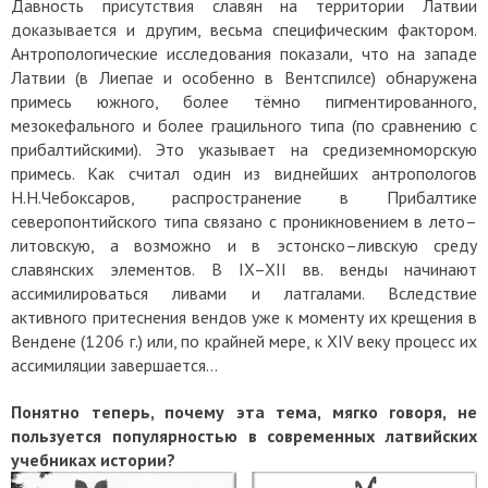
Давность присутствия славян на территории Латвии
доказывается и другим, весьма специфическим фактором.
Антропологические исследования показали, что на западе
Латвии (в Лиепае и особенно в Вентспилсе) обнаружена
примесь южного, более тёмно пигментированного,
мезокефального и более грацильного типа (по сравнению с
прибалтийскими). Это указывает на средиземноморскую
примесь. Как считал один из виднейших антропологов
Н.Н.Чебоксаров, распространение в Прибалтике
северопонтийского типа связано с проникновением в лето–
литовскую, а возможно и в эстонско–ливскую среду
славянских элементов. В IX–XII вв. венды начинают
ассимилироваться ливами и латгалами. Вследствие
активного притеснения вендов уже к моменту их крещения в
Вендене (1206 г.) или, по крайней мере, к ХIV веку процесс их
ассимиляции завершается…
Понятно теперь, почему эта тема, мягко говоря, не
пользуется популярностью в современных латвийских
учебниках истории?