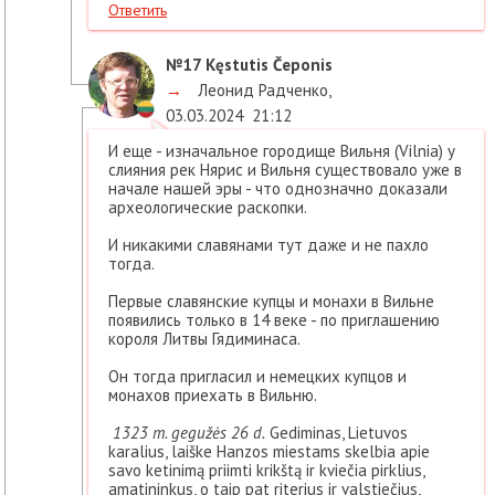
Ответить
№17
Kęstutis Čeponis
→
Леонид Радченко
,
03.03.2024
21:12
И еще - изначальное городище Вильня (Vilnia) у
слияния рек Нярис и Вильня существовало уже в
начале нашей эры - что однозначно доказали
археологические раскопки.
И никакими славянами тут даже и не пахло
тогда.
Первые славянские купцы и монахи в Вильне
появились только в 14 веке - по приглашению
короля Литвы Гядиминаса.
Он тогда пригласил и немецких купцов и
монахов приехать в Вильню.
1323 m. gegužės 26 d.
Gediminas, Lietuvos
karalius, laiške Hanzos miestams skelbia apie
savo ketinimą priimti krikštą ir kviečia pirklius,
amatininkus, o taip pat riterius ir valstiečius,