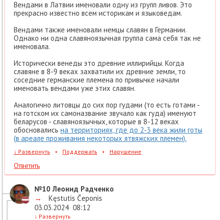
Вендами в Латвии именовали одну из групп ливов. Это
прекрасно известно всем историкам и языковедам.
Вендами также именовали немцы славян в Германии.
Однако ни одна славяноязычная группа сама себя так не
именовала.
Исторически венеды это древние иллирийцы. Когда
славяне в 8-9 веках захватили их древние земли, то
соседние германские племена по привычке начали
именовать вендами уже этих славян.
Аналогично литовцы до сих пор гудами (то есть готами -
на готском их самоназвание звучало как гуда) именуют
беларусов - славяноязычных, которые в 8-12 веках
обосновались
на территориях, где до 2-3 века жили готы
(в ареале проживания некоторых ятвяжских племен).
↓
Развернуть
•
Поддержать
•
Нарушение
Ответить
№10
Леонид Радченко
→
Kęstutis Čeponis
03.03.2024
08:12
↓
Развернуть