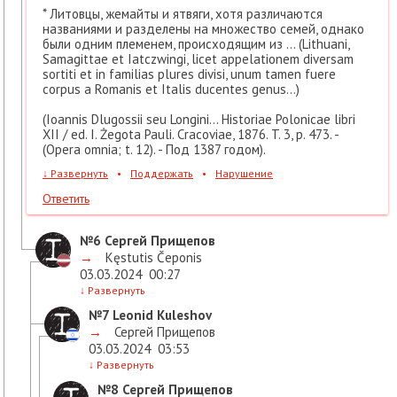
* Литовцы, жемайты и ятвяги, хотя различаются
названиями и разделены на множество семей, однако
были одним племенем, происходящим из ... (Lithuani,
Samagittae et Iatczwingi, licet appelationem diversam
sortiti et in familias plures divisi, unum tamen fuere
corpus a Romanis et Italis ducentes genus...)
(Ioannis Dlugossii seu Longini... Historiae Polonicae libri
XII / ed. I. Żegota Pauli. Cracoviae, 1876. T. 3, p. 473. -
(Opera omnia; t. 12). - Под 1387 годом).
↓
Развернуть
•
Поддержать
•
Нарушение
Ответить
№6
Сергей Прищепов
→
Kęstutis Čeponis
03.03.2024
00:27
↓
Развернуть
№7
Leonid Kuleshov
→
Сергей Прищепов
03.03.2024
03:53
↓
Развернуть
№8
Сергей Прищепов