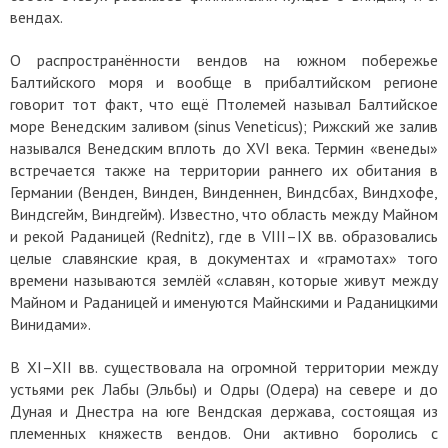
вендах.
О распространённости вендов на южном побережье
Балтийского моря и вообще в прибалтийском регионе
говорит тот факт, что ещё Птолемей называл Балтийское
море Венедским заливом (sinus Veneticus); Рижский же залив
назывался Венедским вплоть до ХVI века. Термин «венеды»
встречается также на территории раннего их обитания в
Германии (Венден, Винден, Винденнен, Виндсбах, Виндхофе,
Виндсгейм, Виндгейм). Известно, что область между Майном
и рекой Раданицей (Rednitz), где в VIII–IX вв. образовались
целые славянские края, в документах и «грамотах» того
времени называются землёй «славян, которые живут между
Майном и Раданицей и именуются Майнскими и Раданицкими
Винидами».
В XI–XII вв. существовала на огромной территории между
устьями рек Лабы (Эльбы) и Одры (Одера) на севере и до
Дуная и Днестра на юге Вендская держава, состоящая из
племенных княжеств вендов. Они активно боролись с