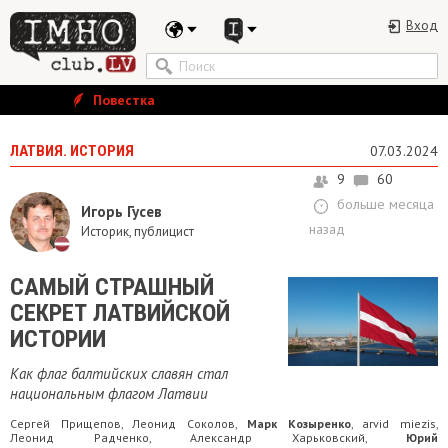
Вход
Повестка
ЛАТВИЯ. ИСТОРИЯ
07.03.2024
9
60
больше месяца
Игорь Гусев
назад
Историк, публицист
САМЫЙ СТРАШНЫЙ
СЕКРЕТ ЛАТВИЙСКОЙ
ИСТОРИИ
Как флаг балтийских славян стал
национальным флагом Латвии
Сергей Прищепов
Леонид Соколов
Марк Козыренко
arvid miezis
,
,
,
,
Леонид Радченко
Александр Харьковский
Юрий
,
,