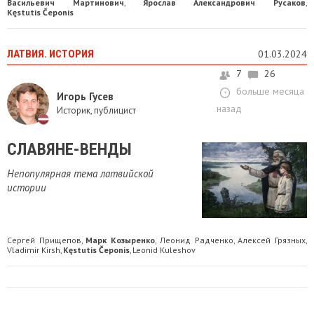
Васильевич Мартинович
Ярослав Александрович Русаков
,
,
Kęstutis Čeponis
ЛАТВИЯ. ИСТОРИЯ
01.03.2024
7
26
больше месяца
Игорь Гусев
назад
Историк, публицист
СЛАВЯНЕ-ВЕНДЫ
Непопулярная тема латвийской
истории
Сергей Прищепов
Марк Козыренко
Леонид Радченко
Алексей Грязных
,
,
,
,
Vladimir Kirsh
Kęstutis Čeponis
Leonid Kuleshov
,
,