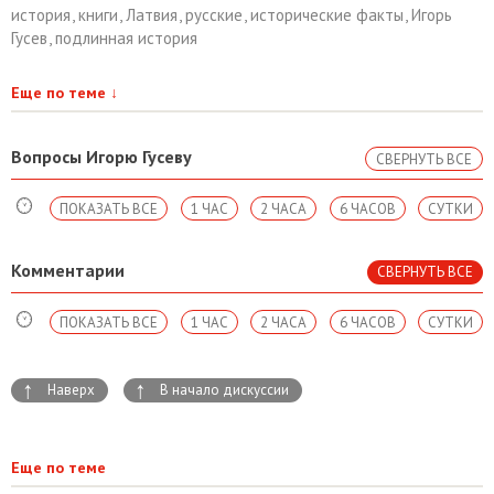
история
,
книги
,
Латвия
,
русские
,
исторические факты
,
Игорь
Гусев
,
подлинная история
Еще по теме
↓
Вопросы Игорю Гусеву
СВЕРНУТЬ ВСЕ
ПОКАЗАТЬ ВСЕ
1 ЧАС
2 ЧАСА
6 ЧАСОВ
СУТКИ
Комментарии
СВЕРНУТЬ ВСЕ
ПОКАЗАТЬ ВСЕ
1 ЧАС
2 ЧАСА
6 ЧАСОВ
СУТКИ
↑
↑
Наверх
В начало дискуссии
Еще по теме