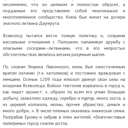
несомненно, что он целиком и полностью обрусел, а
подданные его представляли собой многоязыкое и
многоплемённое сообщество. Князь был женат на дочери
знатного литвина Даугерута.
Всеволод пытался вести тонкую политику и, сохраняя
вассальные отношения с Полоцком, налаживал дружбу с
опасными соседями–литвинами, что в его непростых
обстоятельствах являлось весьма разумным шагом.
По словам Генриха Ливонского, князь был ожесточённым
врагом латинян (т.е. католиков) и постоянно враждовал с
немцами. Осенью 1209 года епископ двинул свои силы на
владения Всеволода. Войско тевтонов ворвалось в город и,
как пишет хронист: «…обрало по всем его углам большую
добычу, захватило одежду, серебро и пурпур, много скота, а
из церквей колокола, иконы, прочее убранство, деньги и
много добра…». В числе пленных оказалась княжеская семья.
Разграбив Ерсику и забрав в плен жителей, «благочестивые
пилигримы» город сожгли дотла.