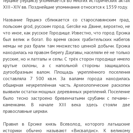
Герцике (Герцикэ) упоминается во многих исторических актах
XIII–XIV вв. Позднейшие упоминания относятся к 1359 году.
Название Герцикэ сближается со старославянским град,
польским grod, русским город. Gercike на Двине, вероятно, не
что иное, как русское Городище. Известно, что город Ерсика
был велик и богат. Во время своих грабительских набегов
немцы не раз брали там множество ценной добычи. Ерсика
находилась на правом берегу Даугавы, населяли её не только
русские, но и латгалы и селы. С трёх сторон городище имело
крутые склоны, а с напольной стороны защищалось
дугообразным валом. Площадь укреплённого поселения
составляла 7 500 кв.м. За валами города находилась
обширная неукреплённая часть. Археологические раскопки
выявили остатки мощных деревянных укреплений. Поселение
было тесно застроено бревенчатыми срубами с печами–
каменками. В начале XIII века здесь стояли две
православные церкви.
Правил в Ерсике князь Всеволод, которого латышские
историки обычно называют «Висвалдис». К великому