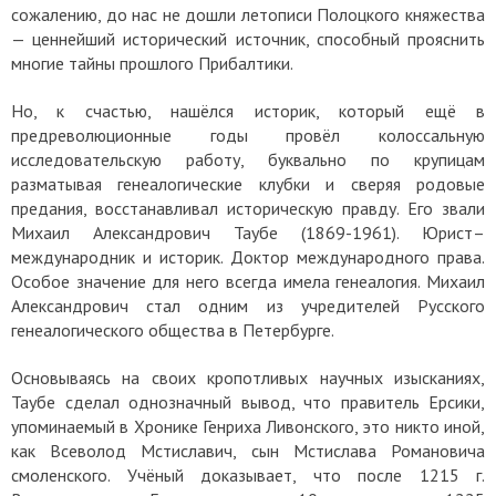
сожалению, до нас не дошли летописи Полоцкого княжества
— ценнейший исторический источник, способный прояснить
многие тайны прошлого Прибалтики.
Но, к счастью, нашёлся историк, который ещё в
предреволюционные годы провёл колоссальную
исследовательскую работу, буквально по крупицам
разматывая генеалогические клубки и сверяя родовые
предания, восстанавливал историческую правду. Его звали
Михаил Александрович Таубе (1869-1961). Юрист–
международник и историк. Доктор международного права.
Особое значение для него всегда имела генеалогия. Михаил
Александрович стал одним из учредителей Русского
генеалогического общества в Петербурге.
Основываясь на своих кропотливых научных изысканиях,
Таубе сделал однозначный вывод, что правитель Ерсики,
упоминаемый в Хронике Генриха Ливонского, это никто иной,
как Всеволод Мстиславич, сын Мстислава Романовича
смоленского. Учёный доказывает, что после 1215 г.