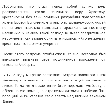
Любопытно, что ставя перед собой святую цель
распространять среди язычников веру Христову,
крестоносцы без тени сомнения разграбили православные
храмы Ерсики. Вспомним, что никто из древнерусских князей
не пытался насильно навязывать христианство местному
населению. У немцев такой подход вызывал презрительное
недоумение. Как заявил один из епископов: «Кто не желает
креститься, тот должен умереть».
После этого разгрома, чтобы спасти семью, Всеволод был
вынужден признать своё подчинённое положение от
епископа Альберта.
В 1212 году в Ерсике состоялась встреча полоцкого князя
Владимира и епископа, при участии вождей латгалов и
ливов. Тогда же ливские земли были переданы Альберту, в
обмен на его помощь в отражении литовских набегов. Так,
полоцкий князь утратил свою власть над нижним течением
Двины.