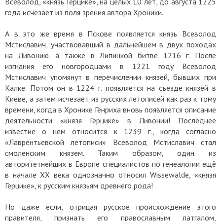
Всеволод, «князь Герцике», на целых 10 лет, до августа 1225
года исчезает из поля зрения автора Хроники.
А в это же время в Пскове появляется князь Всеволод
Мстиславич, участвовавший в дальнейшем в двух походах
на Ливонию, а также в Липицкой битве 1216 г. После
изгнания его новгородцами в 1221 году Всеволод
Мстиславич упомянут в перечислении князей, бывших при
Калке. Потом он в 1224 г. появляется на съезде князей в
Киеве, а затем исчезает из русских летописей как раз к тому
времени, когда в Хронике Генриха вновь появляется описание
деятельности «князя Герцике» в Ливонии! Последнее
известие о нём относится к 1239 г., когда согласно
«Лаврентьевской летописи» Всеволод Мстиславич стал
смоленским князем. Таким образом, один из
авторитетнейших в Европе специалистов по генеалогии ещё
в начале XX века однозначно относил Wissewalde, «князя
Герцике», к русским князьям древнего рода!
Но даже если, отрицая русское происхождение этого
правителя, признать его православным латгалом,