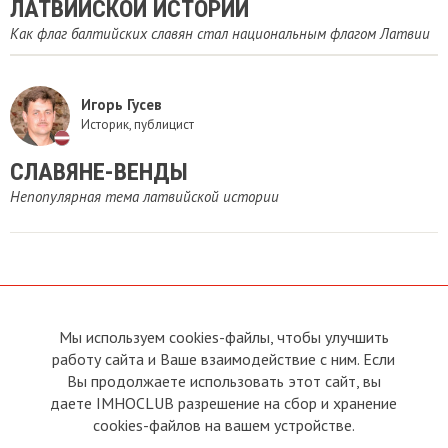
ЛАТВИЙСКОЙ ИСТОРИИ
Как флаг балтийских славян стал национальным флагом Латвии
Игорь Гусев
Историк, публицист
СЛАВЯНЕ-ВЕНДЫ
Непопулярная тема латвийской истории
Мы используем cookies-файлы, чтобы улучшить
О сайте
Прямая связь с
Председателем
работу сайта и Ваше взаимодействие с ним. Если
Устав
Вы продолжаете использовать этот сайт, вы
Прямая связь c членами клуба
Условия пользования
даете IMHOCLUB разрешение на сбор и хранение
Реклама
Политика конфиденциальности
cookies-файлов на вашем устройстве.
Контакты