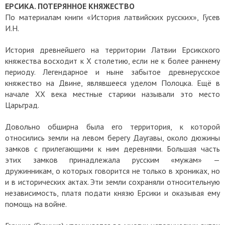
ЕРСИКА. ПОТЕРЯННОЕ КНЯЖЕСТВО
По материалам книги «История латвийских русских», Гусев
И.Н.
История древнейшего на территории Латвии Ерсикского
княжества восходит к X столетию, если не к более раннему
периоду. Легендарное и ныне забытое древнерусское
княжество на Двине, являвшееся уделом Полоцка. Ещё в
начале XX века местные старики называли это место
Царьград.
Довольно обширна была его территория, к которой
относились земли на левом берегу Даугавы, около дюжины
замков с прилегающими к ним деревнями. Большая часть
этих замков принадлежала русским «мужам» —
дружинникам, о которых говорится не только в хрониках, но
и в исторических актах. Эти земли сохраняли относительную
независимость, платя подати князю Ерсики и оказывая ему
помощь на войне.