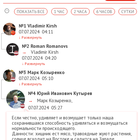
ПОКАЗАТЬ ВСЕ
1 ЧАС
2 ЧАСА
6 ЧАСОВ
СУТКИ
№1
Vladimir Kirsh
07.07.2024
04:11
↓
Развернуть
№2
Roman Romanovs
→
Vladimir Kirsh
07.07.2024
04:20
↓
Развернуть
№3
Марк Козыренко
07.07.2024
05:10
↓
Развернуть
№4
Юрий Иванович Кутырев
→
Марк Козыренко
,
07.07.2024
05:27
Если честно, удивляет и возмущает только наша
сохранившаяся способность удивляться и возмущаться
нормальности происходящего.
Данности: хищник ест мясо, травоядные жуют растения,
солнце всходит на Востоке и садится на Западе,