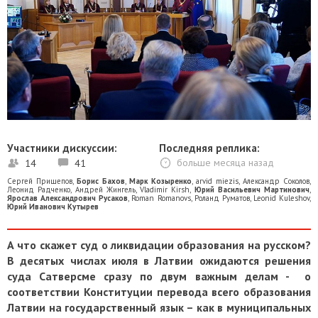
Участники дискуссии:
Последняя реплика:
14
41
больше месяца назад
Сергей Прищепов
,
Борис Бахов
,
Марк Козыренко
,
arvid miezis
,
Александр Соколов
,
Леонид Радченко
,
Андрей Жингель
,
Vladimir Kirsh
,
Юрий Васильевич Мартинович
,
Ярослав Александрович Русаков
,
Roman Romanovs
,
Роланд Руматов
,
Leonid Kuleshov
,
Юрий Иванович Кутырев
А что скажет суд о ликвидации образования на русском?
В десятых числах июля в Латвии ожидаются решения
суда Сатверсме сразу по двум важным делам - о
соответствии Конституции перевода всего образования
Латвии на государственный язык – как в муниципальных