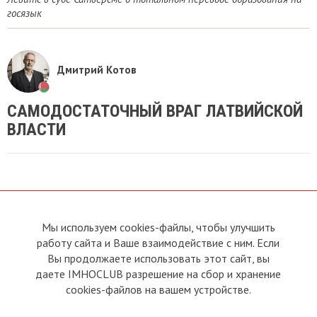
госязык
Дмитрий Котов
​САМОДОСТАТОЧНЫЙ ВРАГ ЛАТВИЙСКОЙ
ВЛАСТИ
Мы используем cookies-файлы, чтобы улучшить
О сайте
Прямая связь с
работу сайта и Ваше взаимодействие с ним. Если
Председателем
Устав
Вы продолжаете использовать этот сайт, вы
Прямая связь c членами клуба
Условия пользования
даете IMHOCLUB разрешение на сбор и хранение
Реклама
Политика конфиденциальности
cookies-файлов на вашем устройстве.
Контакты
Copyright © 2011 - 2026 Imho