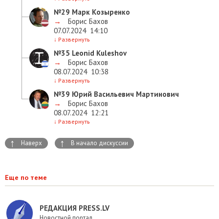
№29
Марк Козыренко
→
Борис Бахов
07.07.2024
14:10
↓
Развернуть
№35
Leonid Kuleshov
→
Борис Бахов
08.07.2024
10:38
↓
Развернуть
№39
Юрий Васильевич Мартинович
→
Борис Бахов
08.07.2024
12:21
↓
Развернуть
↑
↑
Наверх
В начало дискуссии
Еще по теме
РЕДАКЦИЯ PRESS.LV
Новостной портал