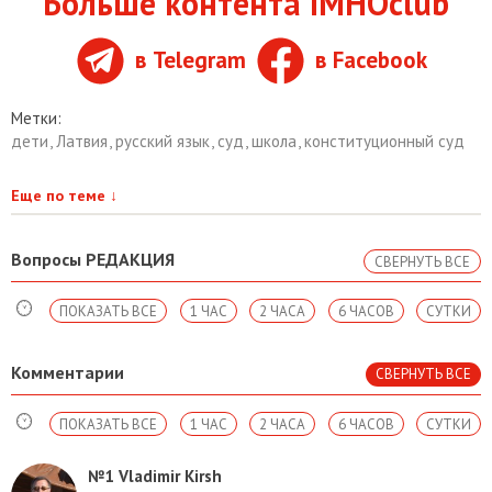
Больше контента IMHOclub
в Telegram
в Facebook
Метки:
дети
,
Латвия
,
русский язык
,
суд
,
школа
,
конституционный суд
Еще по теме
↓
Вопросы РЕДАКЦИЯ
СВЕРНУТЬ ВСЕ
ПОКАЗАТЬ ВСЕ
1 ЧАС
2 ЧАСА
6 ЧАСОВ
СУТКИ
Комментарии
СВЕРНУТЬ ВСЕ
ПОКАЗАТЬ ВСЕ
1 ЧАС
2 ЧАСА
6 ЧАСОВ
СУТКИ
№1
Vladimir Kirsh