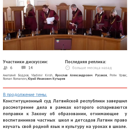
Участники дискуссии:
Последняя реплика:
6
14
больше месяца назад
Анатолий Бодров
,
Vladimir Kirsh
,
Ярослав Александрович Русаков
,
Рейн Урвас
,
Roman Romanovs
,
Юрий Иванович Кутырев
В продолжение темы.
Конституционный суд Латвийской республики завершил
рассмотрение дела в рамках которого оспариваются
поправки к Закону об образовании, отнимающие у
воспитанников частных школ и детсадов Латвии право
изучать свой родной язык и культуру на уроках в школе.