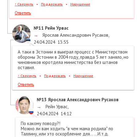
↑
Свернуть
•
Поддержать
•
Нарушение
Ответить
№11
Рейн Урвас
→
Ярослав Александрович Русаков
,
24.04.2024
13:55
А таки в Эстонии я выиграл процесс с Министерством
обороны Эстонии в 2004 году, правда 5 лет заняло, но
чиновников юротдела министерства без штанов
оставил.
↑
Свернуть
•
Поддержать
•
Нарушение
Ответить
№13
Ярослав Александрович Русаков
→
Рейн Урвас
,
24.04.2024
14:12
По какому поводу?!
Можно ли вам ходить "в чем мама родила" по
Таллину, или это оскорбление для... ...И.т.д.