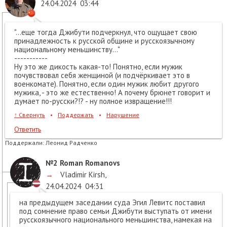
24.04.2024
03:44
"...еще тогда Джибути подчеркнул, что ощущает свою
принадлежность к русской общине и русскоязычному
национальному меньшинству..."
-----------
Ну это же дикость какая-то! Понятно, если мужик
почувствовал себя женщиной (и подчёркивает это в
военкомате). Понятно, если один мужик любит другого
мужика, - это же естественно! А почему брюнет говорит и
думает по-русски?!? - ну полное извращение!!!
↑
Свернуть
•
Поддержать
•
Нарушение
Ответить
Поддержали:
Леонид Радченко
№2
Roman Romanovs
→
Vladimir Kirsh
,
24.04.2024
04:31
на предыдущем заседании суда Эгил Левитс поставил
под сомнение право семьи Джибути выступать от имени
русскоязычного национального меньшинства, намекая на