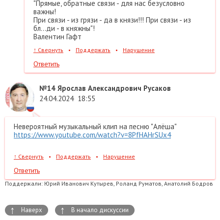
"Прямые, обратные связи - для нас безусловно
важны!
При связи - из грязи - да в князи!!! При связи - из
бл...ди - в княжны"!
Валентин Гафт
↑
Свернуть
•
Поддержать
•
Нарушение
Ответить
№14
Ярослав Александрович Русаков
24.04.2024
18:55
Невероятный музыкальный клип на песню "Алёша"
https://www.youtube.com/watch?v=8PfHAHrSUx4
↑
Свернуть
•
Поддержать
•
Нарушение
Ответить
Поддержали:
Юрий Иванович Кутырев, Роланд Руматов, Анатолий Бодров
↑
↑
Наверх
В начало дискуссии