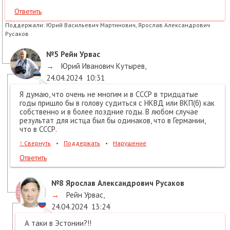
Ответить
Поддержали:
Юрий Васильевич Мартинович, Ярослав Александрович
Русаков
№5
Рейн Урвас
→
Юрий Иванович Кутырев
,
24.04.2024
10:31
Я думаю, что очень не многим и в СССР в тридцатые
годы пришло бы в голову судиться с НКВД или ВКП(б) как
собственно и в более поздние годы. В любом случае
результат для истца был бы одинаков, что в Германии,
что в СССР.
↑
Свернуть
•
Поддержать
•
Нарушение
Ответить
№8
Ярослав Александрович Русаков
→
Рейн Урвас
,
24.04.2024
13:24
А таки в Эстонии?!!