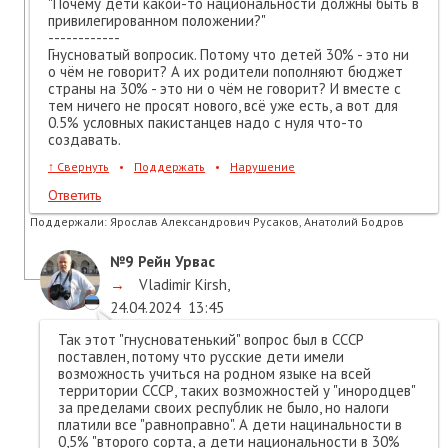
"Почему дети какой-то национальности должны быть в
привилегированном положении?"
------------
Гнусноватый вопросик. Потому что детей 30% - это ни
о чём не говорит? А их родители пополняют бюджет
страны на 30% - это ни о чём не говорит? И вместе с
тем ничего не просят нового, всё уже есть, а вот для
0.5% условных пакистанцев надо с нуля что-то
создавать.
↑
Свернуть
•
Поддержать
•
Нарушение
Ответить
Поддержали:
Ярослав Александрович Русаков, Анатолий Бодров
№9
Рейн Урвас
→
Vladimir Kirsh
,
24.04.2024
13:45
Так этот "гнусноватенький" вопрос был в СССР
поставлен, потому что русские дети имели
возможность учиться на родном языке на всей
территории СССР, таких возможностей у "инородцев"
за пределами своих республик не было, но налоги
платили все "равноправно". А дети нацинальности в
0,5% "второго сорта, а дети национальности в 30%