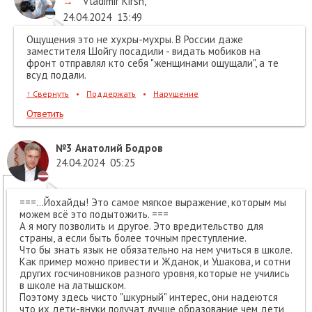
→
Vladimir Kirsh
,
24.04.2024
13:49
Ощущения это не хухры-мухры. В России даже
заместителя Шойгу посадили - видать мобиков на
фронт отправлял кто себя "женщинами ощущали", а те
всуд подали.
↑
Свернуть
•
Поддержать
•
Нарушение
Ответить
№3
Анатолий Бодров
24.04.2024
05:25
===...Йохайды! Это самое мягкое выражение, которым мы
можем всё это подытожить. ===
А я могу позволить и другое. Это вредительство для
страны, а если быть более точным преступление.
Что бы знать язык не обязательно на нем учиться в школе.
Как пример можно привести и Жданок, и Ушакова, и сотни
других госчиновников разного уровня, которые не учились
в школе на латышском.
Поэтому здесь чисто "шкурный" интерес, они надеются
что их дети-внуки получат лучше образование чем дети