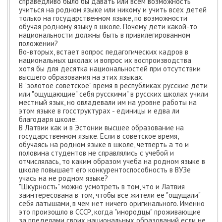
справедливо было бы давать или всем возможность
учиться на родном языке или никому и учить всех детей
только на государственном языке, по возможности
обучая родному языку в школе. Почему дети какой-то
национальности должны быть в привилегированном
положении?
Во-вторых, встает вопрос педагогических кадров в
национальных школах и вопрос их воспроизводства
хотя бы для десятка национальностей при отсутствии
высшего образования на этих языках.
В "золотое советское" время в республиках русские дети
или "ощущающие" себя русскими" в русских школах учили
местный язык, но овладевали им на уровне работы на
этом языке в госструктурах - единицы и едва ли
благодаря школе.
В Латвии как и в Эстонии высшее образование на
государственном языке. Если в советское время,
обучаясь на родном языке в школе, четверть а то и
половина студентов не справлялись с учебой и
отчислялась, то каким образом учеба на родном языке в
школе повышает его конкурентоспособность в ВУЗе
учась на не родном языке?
"Шкурность" можно усмотреть в том, что и Латвия
заинтересована в том, чтобы все жители ее "ощущали"
себя латышами, в чем нет ничего оригинального. Именно
это произошло в СССР, когда "инородцы" проживающие
за пределами своих национальных образований если не