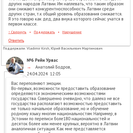
других народов Латвии. Им наплевать, что таким образом
они снижают конкурентноспособность Латвии среди
других стран, т.к общий уровень образования снижается.
Я это говорю как дед, два внука которого сейчас учатся в
первом классе.
↑
Свернуть
•
Поддержать
•
Нарушение
Ответить
Поддержали:
Vladimir Kirsh, Юрий Васильевич Мартинович
№6
Рейн Урвас
→
Анатолий Бодров
,
24.04.2024
12:05
Вас переполняют эмоции.
Во-первых, возможности предоставить образование
определяются экономическими возможностями
государства. Совершенно очевидно, что далеко не все
государства располагают возможностью предоставить
не только начальное образование, но и обучение
родному языку многим национальностям. Например, в
Эстонии по переписи боле180 национальностей и
десяток более или менее крупных, вероятно в Латвии
аналогичная ситуация. Как мне представляется