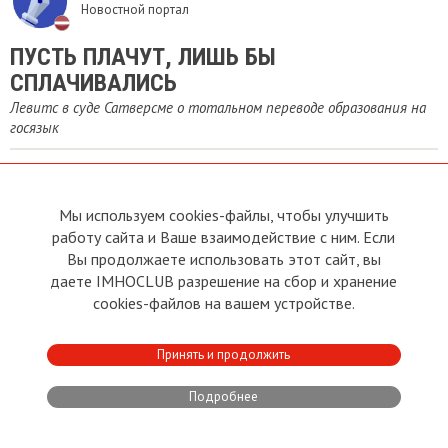
Новостной портал
ПУСТЬ ПЛАЧУТ, ЛИШЬ БЫ
СПЛАЧИВАЛИСЬ
Левитс в суде Сатверсме о тотальном переводе образования на
госязык
РЕДАКЦИЯ PRESS.LV
Мы используем cookies-файлы, чтобы улучшить
Новостной портал
работу сайта и Ваше взаимодействие с ним. Если
Вы продолжаете использовать этот сайт, вы
НЕ МОЖЕМ МЫ ИМ ПОЗВОЛИТЬ УЧИТЬ
даете IMHOCLUB разрешение на сбор и хранение
РУССКИЙ!
cookies-файлов на вашем устройстве.
В суде Сатверсме новая серия чиновничьего шоу «Все равны —
кроме этих»
Принять и продолжить
Подробнее