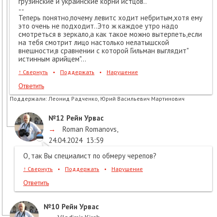
грузинские и украинские корни истцов..
--
Теперь понятно,почему левитс ходит небритым,хотя ему
это очень не подходит..Это ж каждое утро надо
смотреться в зеркало,а как такое можно вытерпеть,если
на тебя смотрит лицо настолько нелатышской
внешности,в сравнении с которой Гильман выглядит"
истинным арийцем"...
↑
Свернуть
•
Поддержать
•
Нарушение
Ответить
Поддержали:
Леонид Радченко, Юрий Васильевич Мартинович
№12
Рейн Урвас
→
Roman Romanovs
,
24.04.2024
13:59
О, так Вы специалист по обмеру черепов?
↑
Свернуть
•
Поддержать
•
Нарушение
Ответить
№10
Рейн Урвас