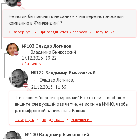
Не могли бы пояснить механизм - "мы перегистрировали
компанию в Финляндии" ?
↓
Развернуть
•
Присоединиться к вопросу
•
Нарушение
№103
Эльдар Логинов
→
Владимир Бычковский
17.12.2013
19:22
↓
Развернуть
№122
Владимир Бычковский
→
Эльдар Логинов
,
21.12.2013
11:35
Т.е. словом "перегистрировали" Вы хотели ....вообщем
пишите следующий раз чётче, не лохи на ИМНО, чтобы
расшифровкой заниматься Ваших .....
↑
Свернуть
•
Поддержать
•
Нарушение
№100
Владимир Бычковский