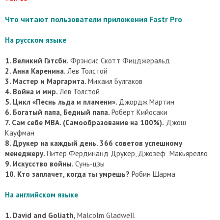
Что читают пользователи приложения Fastr Pro
На русском языке
1. Великий Гэтсби.
Фрэнсис Скотт Фицджеральд
2. Анна Каренина.
Лев Толстой
3. Мастер и Маргарита.
Михаил Булгаков
4. Война и мир.
Лев Толстой
5. Цикл «Песнь льда и пламени».
Джордж Мартин
6. Богатый папа, Бедный папа.
Роберт Кийосаки
7. Сам себе MBA. (Самообразование на 100%).
Джош
Кауфман
8. Друкер на каждый день. 366 советов успешному
менеджеру.
Питер Фердинанд Друкер, Джозеф Макьярелло
9. Искусство войны.
Сунь-цзы
10. Кто заплачет, когда ты умрешь?
Робин Шарма
На английском языке
1. David and Goliath,
Malcolm Gladwell