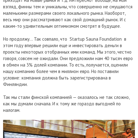
приходят на новые рынки и т.д. Интересно! Вообще, на мой
взгляд, финны тем и уникальны, что совершенно не смущаются
маленькими размерами своего локального рынка. Наоборот,
весь мир они рассматривают как свой домашний рынок. И с
каким-то удивительным оптимизмом смотрят в будущее.
Но продолжу… Так совпало, что Startup Sauna Foundation в
этом году впервые решили еще и инвестировать деньги в
проекты некоторых отобранных ими команд. Мы этого, честно
говоря, совсем не ожидали. Они предложили нам 40 тысяч евро
в обмен на 3% долей компании. То есть, получается, оценили
нашу компанию более чем в миллион евро. Но поставили
условие: компания должна быть зарегистрирована в
Финляндии.
Так мы стали финской компанией — оказалось не так сложно,
как мы думали сначала. И к тому же гораздо выгодней по
налогам.