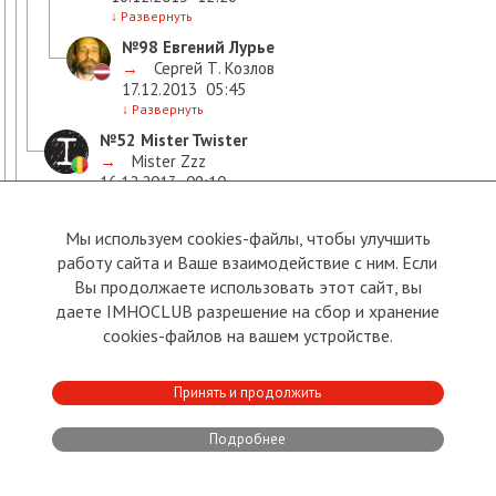
↓
Развернуть
№98
Евгений Лурье
→
Сергей Т. Козлов
17.12.2013
05:45
↓
Развернуть
№52
Mister Twister
→
Mister Zzz
16.12.2013
09:10
↓
Развернуть
№53
Эльдар Логинов
Мы используем cookies-файлы, чтобы улучшить
→
Mister Twister
работу сайта и Ваше взаимодействие с ним. Если
16.12.2013
09:29
Вы продолжаете использовать этот сайт, вы
↓
Развернуть
даете IMHOCLUB разрешение на сбор и хранение
№56
Mister Twister
cookies-файлов на вашем устройстве.
→
Эльдар Логинов
16.12.2013
10:07
↓
Развернуть
Принять и продолжить
№19
Эльдар Логинов
→
unknown
Подробнее
16.12.2013
07:42
↓
Развернуть