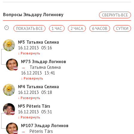
Вопросы Эльдару Логинову
СВЕРНУТЬ ВСЕ
ПОКАЗАТЬ ВСЕ
1 ЧАС
2 ЧАСА
6 ЧАСОВ
СУТКИ
№3
Татьяна Селина
16.12.2013
05:16
↓
Развернуть
№75
Эльдар Логинов
→
Татьяна Селина
16.12.2013
13:41
↓
Развернуть
№4
Татьяна Селина
16.12.2013
05:18
↓
Развернуть
№5
Pēteris Tārs
16.12.2013
05:31
↓
Развернуть
№107
Эльдар Логинов
→
Pēteris Tārs