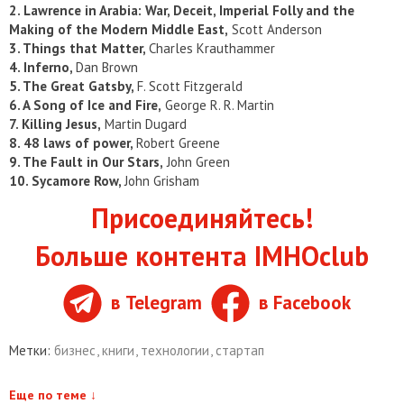
2. Lawrence in Arabia: War, Deceit, Imperial Folly and the
Making of the Modern Middle East,
Scott Anderson
3. Things that Matter,
Charles Krauthammer
4. Inferno,
Dan Brown
5. The Great Gatsby,
F. Scott Fitzgerald
6. A Song of Ice and Fire,
George R. R. Martin
7. Killing Jesus,
Martin Dugard
8. 48 laws of power,
Robert Greene
9. The Fault in Our Stars,
John Green
10. Sycamore Row,
John Grisham
Присоединяйтесь!
Больше контента IMHOclub
в Telegram
в Facebook
Метки:
бизнес
,
книги
,
технологии
,
стартап
Еще по теме
↓