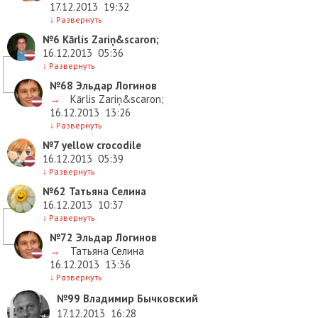
17.12.2013
19:32
↓
Развернуть
№6
Kārlis Zariņ&scaron;
16.12.2013
05:36
↓
Развернуть
№68
Эльдар Логинов
→
Kārlis Zariņ&scaron;
16.12.2013
13:26
↓
Развернуть
№7
yellow crocodile
16.12.2013
05:39
↓
Развернуть
№62
Татьяна Селина
16.12.2013
10:37
↓
Развернуть
№72
Эльдар Логинов
→
Татьяна Селина
16.12.2013
13:36
↓
Развернуть
№99
Владимир Бычковский
17.12.2013
16:28