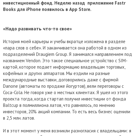
инвестиционный фонд. Неделю назад приложение Fastr
Books для iPhone появилось в App Store.
«Надо развивать что-то свое»
История моей карьеры и учебы вкратце изложена в разделе
«пара слов о себе». И заканчивается она работой в одном из
подразделений Draugiem Group. Я занимался направлением под
названием Vendon. Это такое специальное устройство с SIM-
картой, которое подает информацию владельцам торговых,
кофейных и других аппаратов. Мы ездили на разные
международные выставки, договорились даже с фирмой
Danone (автоматы по продаже йогуртов), вели переговоры с
Coca-Cola. Не говоря уже о местных клиентах. Я ушел из этого
проекта тогда, когда стартап получил инвестиции от фонда
Baltcup в полмиллиона латов, что равнялось, по мнению
инвесторов, 20% акций компании. То есть весь бизнес оценили
в 2,5 млн. латов.
И в этот момент у меня возникли разногласия с владельцами: я