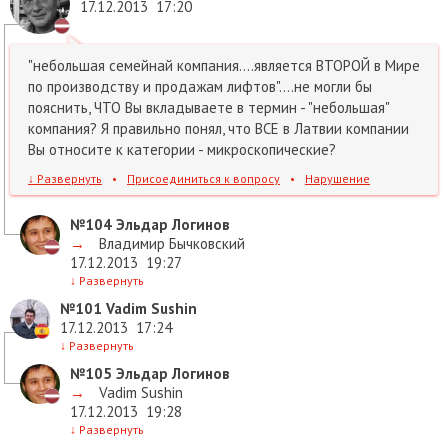
17.12.2013
17:20
"небольшая семейнай компания....является ВТОРОЙ в Мире
по производству и продажам лифтов"....не могли бы
пояснить, ЧТО Вы вкладываете в термин - "небольшая"
компания? Я правильно понял, что ВСЕ в Латвии компании
Вы относите к категории - микроскопические?
↓
Развернуть
•
Присоединиться к вопросу
•
Нарушение
№104
Эльдар Логинов
→
Владимир Бычковский
17.12.2013
19:27
↓
Развернуть
№101
Vadim Sushin
17.12.2013
17:24
↓
Развернуть
№105
Эльдар Логинов
→
Vadim Sushin
17.12.2013
19:28
↓
Развернуть