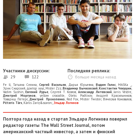
Участники дискуссии:
Последняя реплика:
29
122
больше месяца назад
Fe ll
,
Татьяна Селина
,
Сергей Васильев
,
Дарья Юрьевна
,
Вадим Гилис
,
MASKa _
,
Эрик Снарский
,
доктор хаус
,
Mister Zzz
,
Владимир Бычковский
,
Константин Чекушин
,
Vadim Sushin
,
Евгений Лурье
,
Сергей Т. Козлов
,
Александр Литевский
,
Janis Veldre
,
Дмитрий Моргунов
,
yellow crocodile
,
Oleks Podtixov
,
Андрей Красильников
,
Товарищ Петерс
,
Дмитрий Прокопенко
,
Red Fox
,
Mister Twister
,
Вячеслав Коновалов
,
Pēteris Tārs
,
Kārlis Zariņ&scaron;
,
Эльдар Логинов
Полтора года назад в стартап Эльдара Логинова поверил
редактор газеты
The
Wall Street Journal
, потом
американский частный инвестор, а затем и финский