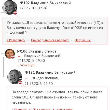
№102
Владимир Бычковский
17.12.2013
17:46
Уж заодно...Я правильно понял, что первый инвестор (7%) в
Вашу компанию, судя по Вашему ..."всего", УЖЕ не имеет их
в Финской ?
↓
Развернуть
•
Присоединиться к вопросу
•
Нарушение
№106
Эльдар Логинов
→
Владимир Бычковский
17.12.2013
19:30
↓
Развернуть
№121
Владимир Бычковский
→
Эльдар Логинов
,
21.12.2013
11:30
По правде саказать - не ожидал...так как обычно после
слова "ВСЕГО", идёт перечень причин, почему от него
избавились.
↑
Свернуть
•
Поддержать
•
Нарушение