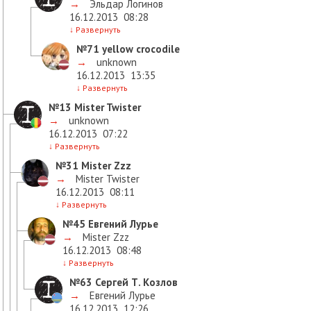
→
Эльдар Логинов
16.12.2013
08:28
↓
Развернуть
№71
yellow crocodile
→
unknown
16.12.2013
13:35
↓
Развернуть
№13
Mister Twister
→
unknown
16.12.2013
07:22
↓
Развернуть
№31
Mister Zzz
→
Mister Twister
16.12.2013
08:11
↓
Развернуть
№45
Евгений Лурье
→
Mister Zzz
16.12.2013
08:48
↓
Развернуть
№63
Сергей Т. Козлов
→
Евгений Лурье
16.12.2013
12:26