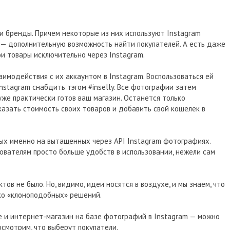
к и бренды. Причем некоторые из них используют Instagram
 — дополнительную возможность найти покупателей. А есть даже
и товары исключительно через Instagram.
имодействия с их аккаунтом в Instagram. Воспользоваться ей
nstagram снабдить тэгом #inselly. Все фотографии затем
же практически готов ваш магазин. Останется только
указать стоимость своих товаров и добавить свой кошелек в
ых именно на вытащенных через API Instagram фотографиях.
ователям просто больше удобств в использовании, нежели сам
ов не было. Но, видимо, идеи носятся в воздухе, и мы знаем, что
ько «клоноподобных» решений.
е и интернет-магазин на базе фотографий в Instagram — можно
осмотрим, что выберут покупатели.