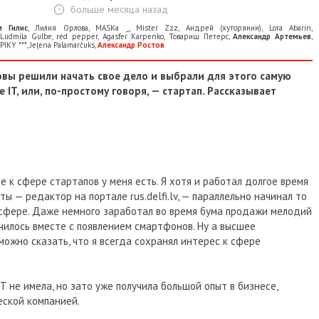
больше месяца назад
м Гилис
,
Лилия Орлова
,
MASKa _
,
Mister Zzz
,
Андрей (хуторянин)
,
Lora Abarin
,
Ludmila Gulbe
,
red pepper
,
Agasfer Karpenko
,
Товарищ Петерс
,
Александр Артемьев
,
PIKY ***
,
Jeļena Palamarčuks
,
Александр Ростов
овы решили начать свое дело и выбрали для этого самую
IT, или, по-простому говоря, — стартап. Рассказывает
 к сфере стартапов у меня есть. Я хотя и работал долгое время
ы — редактор на портале rus.delfi.lv, — параллельно начинал то
й сфере. Даже немного заработал во время бума продажи мелодий
нчилось вместе с появлением смартфонов. Ну а высшее
можно сказать, что я всегда сохранял интерес к сфере
T не имела, но зато уже получила большой опыт в бизнесе,
еской компанией.