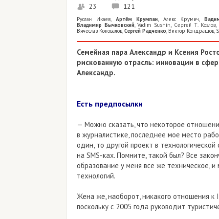
23
121
Руслан Икаев
,
Артём Крумпан
,
Алекс Крумич
,
Вади
Владимир Бычковский
,
Vadim Sushin
,
Сергей Т. Козлов
,
Вячеслав Коновалов
,
Сергей Радченко
,
Виктор Кондрашов
,
S
Семейная пара Александр и Ксения Рост
рискованную отрасль: инновации в сфере 
Александр.
Есть предпосылки
— Можно сказать, что некоторое отношение
в журналистике, последнее мое место работ
один, то другой проект в технологическо
на SMS-ках. Помните, такой был? Все зако
образование у меня все же техническое, и 
технологий.
Жена же, наоборот, никакого отношения к I
поскольку с 2005 года руководит туристич