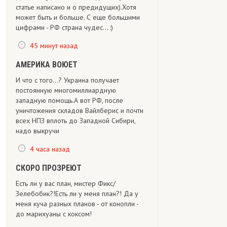
статье написано и о предидущих).Хотя
может быть и больше. С еще большими
цифрами - РФ страна чудес... :)
45 минут назад
АМЕРИКА ВОЮЕТ
И что с того...? Украина получает
постоянную многомиллиардную
западную помощь.А вот РФ, после
уничтожения складов Вайлберис и почти
всех НПЗ вплоть до Западной Сибири,
надо выкручи
4 часа назад
СКОРО ПРОЗРЕЮТ
Есть ли у вас план, мистер Фикс/
Зелебобик?!Есть ли у меня план?! Да у
меня куча разных планов - от конопли -
до марихуаны с коксом!