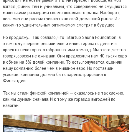
приходят на новые рынки и т.д. Интересно! Вообще, на мой
взгляд, финны тем и уникальны, что совершенно не смущаются
маленькими размерами своего локального рынка. Наоборот,
весь мир они рассматривают как свой домашний рынок. И с
каким-то удивительным оптимизмом смотрят в будущее.
Но продолжу… Так совпало, что Startup Sauna Foundation в
этом году впервые решили еще и инвестировать деньги в
проекты некоторых отобранных ими команд. Мы этого, честно
говоря, совсем не ожидали. Они предложили нам 40 тысяч евро
в обмен на 3% долей компании. То есть, получается, оценили
нашу компанию более чем в миллион евро. Но поставили
условие: компания должна быть зарегистрирована в
Финляндии.
Так мы стали финской компанией — оказалось не так сложно,
как мы думали сначала. И к тому же гораздо выгодней по
налогам.