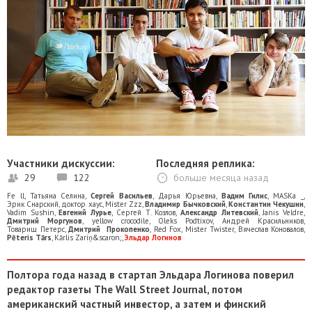
Участники дискуссии:
Последняя реплика:
29
122
больше месяца назад
Fe ll
,
Татьяна Селина
,
Сергей Васильев
,
Дарья Юрьевна
,
Вадим Гилис
,
MASKa _
,
Эрик Снарский
,
доктор хаус
,
Mister Zzz
,
Владимир Бычковский
,
Константин Чекушин
,
Vadim Sushin
,
Евгений Лурье
,
Сергей Т. Козлов
,
Александр Литевский
,
Janis Veldre
,
Дмитрий Моргунов
,
yellow crocodile
,
Oleks Podtixov
,
Андрей Красильников
,
Товарищ Петерс
,
Дмитрий Прокопенко
,
Red Fox
,
Mister Twister
,
Вячеслав Коновалов
,
Pēteris Tārs
,
Kārlis Zariņ&scaron;
,
Эльдар Логинов
Полтора года назад в стартап Эльдара Логинова поверил
редактор газеты
The
Wall Street Journal
, потом
американский частный инвестор, а затем и финский