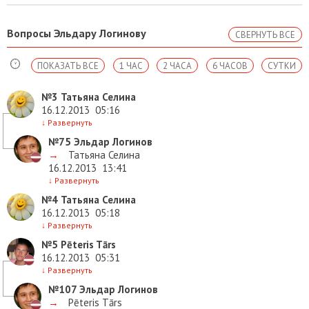
Вопросы Эльдару Логинову
СВЕРНУТЬ ВСЕ
ПОКАЗАТЬ ВСЕ
1 ЧАС
2 ЧАСА
6 ЧАСОВ
СУТКИ
№3
Татьяна Селина
16.12.2013
05:16
↓
Развернуть
№75
Эльдар Логинов
→
Татьяна Селина
16.12.2013
13:41
↓
Развернуть
№4
Татьяна Селина
16.12.2013
05:18
↓
Развернуть
№5
Pēteris Tārs
16.12.2013
05:31
↓
Развернуть
№107
Эльдар Логинов
→
Pēteris Tārs