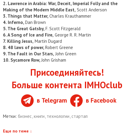
2. Lawrence in Arabia: War, Deceit, Imperial Folly and the
Making of the Modern Middle East,
Scott Anderson
3. Things that Matter,
Charles Krauthammer
4. Inferno,
Dan Brown
5. The Great Gatsby,
F. Scott Fitzgerald
6. A Song of Ice and Fire,
George R. R. Martin
7. Killing Jesus,
Martin Dugard
8. 48 laws of power,
Robert Greene
9. The Fault in Our Stars,
John Green
10. Sycamore Row,
John Grisham
Присоединяйтесь!
Больше контента IMHOclub
в Telegram
в Facebook
Метки:
бизнес
,
книги
,
технологии
,
стартап
Еще по теме
↓