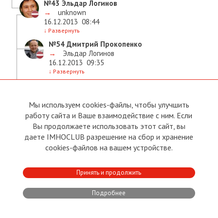
№43
Эльдар Логинов
→
unknown
16.12.2013
08:44
↓
Развернуть
№54
Дмитрий Прокопенко
→
Эльдар Логинов
16.12.2013
09:35
↓
Развернуть
№73
Red Fox
→
Эльдар Логинов
16.12.2013
13:37
Мы используем cookies-файлы, чтобы улучшить
↓
Развернуть
работу сайта и Ваше взаимодействие с ним. Если
№77
Эльдар Логинов
Вы продолжаете использовать этот сайт, вы
→
Red Fox
даете IMHOCLUB разрешение на сбор и хранение
16.12.2013
13:47
cookies-файлов на вашем устройстве.
↓
Развернуть
№76
Red Fox
Принять и продолжить
→
Эльдар Логинов
16.12.2013
13:43
Подробнее
↓
Развернуть
№82
Эльдар Логинов
→
Red Fox