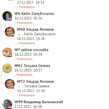
17.12.2013
19:32
↓
Развернуть
№6
Kārlis Zariņ&scaron;
16.12.2013
05:36
↓
Развернуть
№68
Эльдар Логинов
→
Kārlis Zariņ&scaron;
16.12.2013
13:26
↓
Развернуть
№7
yellow crocodile
16.12.2013
05:39
↓
Развернуть
№62
Татьяна Селина
16.12.2013
10:37
↓
Развернуть
№72
Эльдар Логинов
→
Татьяна Селина
16.12.2013
13:36
↓
Развернуть
№99
Владимир Бычковский
17.12.2013
16:28