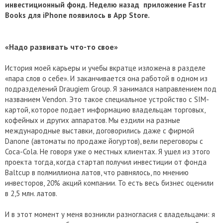
инвестиционный фонд. Неделю назад приложение Fastr
Books для iPhone появилось в App Store.
«Надо развивать что-то свое»
История моей карьеры и учебы вкратце изложена в разделе
«пара слов о себе». И заканчивается она работой в одном из
подразделений Draugiem Group. Я занимался направлением под
названием Vendon. Это такое специальное устройство с SIM-
картой, которое подает информацию владельцам торговых,
кофейных и других аппаратов. Мы ездили на разные
международные выставки, договорились даже с фирмой
Danone (автоматы по продаже йогуртов), вели переговоры с
Coca-Cola. Не говоря уже о местных клиентах. Я ушел из этого
проекта тогда, когда стартап получил инвестиции от фонда
Baltcup в полмиллиона латов, что равнялось, по мнению
инвесторов, 20% акций компании. То есть весь бизнес оценили
в 2,5 млн. латов.
И в этот момент у меня возникли разногласия с владельцами: я