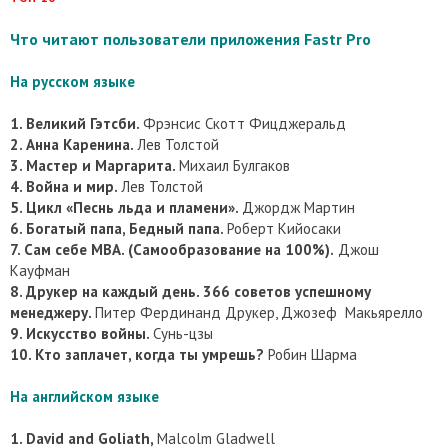
Что читают пользователи приложения Fastr Pro
На русском языке
1. Великий Гэтсби.
Фрэнсис Скотт Фицджеральд
2. Анна Каренина.
Лев Толстой
3. Мастер и Маргарита.
Михаил Булгаков
4. Война и мир.
Лев Толстой
5. Цикл «Песнь льда и пламени».
Джордж Мартин
6. Богатый папа, Бедный папа.
Роберт Кийосаки
7. Сам себе MBA. (Самообразование на 100%).
Джош
Кауфман
8. Друкер на каждый день. 366 советов успешному
менеджеру.
Питер Фердинанд Друкер, Джозеф Макьярелло
9. Искусство войны.
Сунь-цзы
10. Кто заплачет, когда ты умрешь?
Робин Шарма
На английском языке
1. David and Goliath,
Malcolm Gladwell