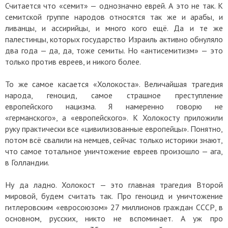
Считается что «семит» — однозначно еврей. А это не так. К
семитской группе народов относятся так же и арабы, и
ливанцы, и ассирийцы, и много кого ещё. Да и те же
палестинцы, которых государство Израиль активно обнуляло
два года — да, да, тоже семиты. Но «антисемитизм» — это
только против евреев, и никого более.
То же самое касается «Холокоста». Величайшая трагедия
народа, геноцид, самое страшное преступление
европейского нацизма. Я намеренно говорю не
«германского», а «европейского». К Холокосту приложили
руку практически все «цивилизованные европейцы». Понятно,
потом всё свалили на немцев, сейчас только историки знают,
что самое тотальное уничтожение евреев произошло — ага,
в Голландии.
Ну да ладно. Холокост — это главная трагедия Второй
мировой, будем считать так. Про геноцид и уничтожение
гитлеровским «евросоюзом» 27 миллионов граждан СССР, в
основном, русских, никто не вспоминает. А уж про