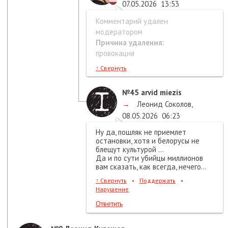
07.05.2026
13:53
Комментарий удален
модератором
Причина удаления:
провокация
↑
Свернуть
№45
arvid miezis
→
Леонид Соколов
,
08.05.2026
06:23
Ну да, пошляк не приемлет
остановки, хотя и белорусы не
блещут культурой ...
Да и по сути убийцы миллионов
вам сказать, как всегда, нечего...
↑
Свернуть
•
Поддержать
•
Нарушение
Ответить