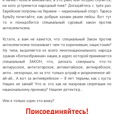
на кого устремится народный гнев? Догадайтесь с трёх раз.
Еврейские погромы на Украине — национальный спорт. Тараса
Бульбу почитайте, как добрые казаки рвали пейсы. Вот тут
то и понадобится специальный суровый закон против
антисемитизма.
Кстати, а вам не кажется, что специальный Закон против
антисемитизма попахивает чем-то коричневым, нацистским?
Ну типа, выделяется из всего многонационального народа
эдакая «богоизбранная» нация, в адрес которой принимается
специальный ЗАКОН, что, дескать совершать что-то
антирусское, антитатарское, антикитайское, антиарабское,
анти... нехорошо, но за это только штраф и укоризненное ай-
ай-ай... А вот за антиеврейское — 8 лет тюрьмы, как с куста.
Наших не замай! Что ж это как не махровая сегрегация по
национальному признаку? Нацизм детектед...
Или я только один это вижу?
Присоединяйтесь!