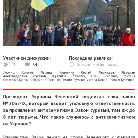
Участники дискуссии:
Последняя реплика:
12
64
больше месяца назад
Леонид Соколов
,
Леонид Радченко
,
Сергей Леонидов
,
Ярослав
Александрович Русаков
,
Kęstutis Čeponis
,
Иван Киплинг
,
Михаил
Яковлевич Кривицкий
,
Юрий Томашов
,
Роланд Руматов
,
Victoria Dorais
,
Леонид Кулешов
Президент Украины Зеленский подписал таки закон
№2037-ІХ, который вводит уголовную ответственность
за проявления антисемитизма. Закон суровый, там аж до
8 лет тюрьмы. Что такое случилось с антисемитизмом
на Украине?
Упомянутый Закон лежал на столе Зеленского с февраля