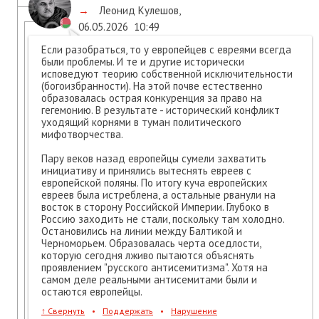
→
Леонид Кулешов
,
06.05.2026
10:49
Если разобраться, то у европейцев с евреями всегда
были проблемы. И те и другие исторически
исповедуют теорию собственной исключительности
(богоизбранности). На этой почве естественно
образовалась острая конкуренция за право на
гегемонию. В результате - исторический конфликт
уходящий корнями в туман политического
мифотворчества.
Пару веков назад европейцы сумели захватить
инициативу и принялись вытеснять евреев с
европейской поляны. По итогу куча европейских
евреев была истреблена, а остальные рванули на
восток в сторону Российской Империи. Глубоко в
Россию заходить не стали, поскольку там холодно.
Остановились на линии между Балтикой и
Черноморьем. Образовалась черта оседлости,
которую сегодня лживо пытаются объяснять
проявлением "русского антисемитизма". Хотя на
самом деле реальными антисемитами были и
остаются европейцы.
↑
Свернуть
•
Поддержать
•
Нарушение