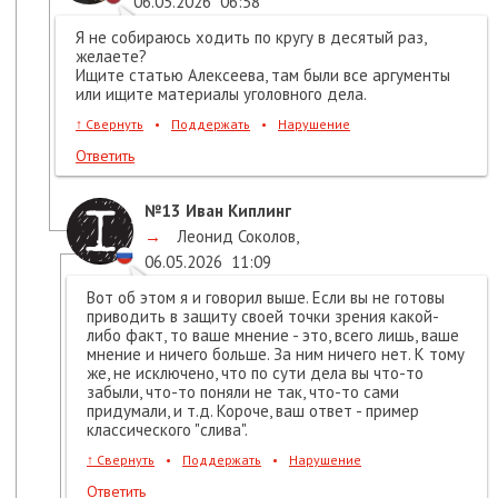
06.05.2026
06:58
Я не собираюсь ходить по кругу в десятый раз,
желаете?
Ищите статью Алексеева, там были все аргументы
или ищите материалы уголовного дела.
↑
Свернуть
•
Поддержать
•
Нарушение
Ответить
№13
Иван Киплинг
→
Леонид Соколов
,
06.05.2026
11:09
Вот об этом я и говорил выше. Если вы не готовы
приводить в защиту своей точки зрения какой-
либо факт, то ваше мнение - это, всего лишь, ваше
мнение и ничего больше. За ним ничего нет. К тому
же, не исключено, что по сути дела вы что-то
забыли, что-то поняли не так, что-то сами
придумали, и т.д. Короче, ваш ответ - пример
классического "слива".
↑
Свернуть
•
Поддержать
•
Нарушение
Ответить