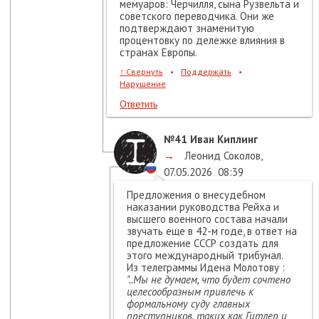
мемуаров: Черчилля, сына Рузвельта и
советского переводчика. Они же
подтверждают знаменитую
процентовку по дележке влияния в
странах Европы.
↑
Свернуть
•
Поддержать
•
Нарушение
Ответить
№41
Иван Киплинг
→
Леонид Соколов
,
07.05.2026
08:39
Предложения о внесудебном
наказании руководства Рейха и
высшего военного состава начали
звучать еще в 42-м годе, в ответ на
предложение СССР создать для
этого международный трибунал.
Из телеграммы Идена Молотову :
"..Мы не думаем, что будет сочтено
целесообразным привлечь к
формальному суду главных
преступников, таких как Гитлер и