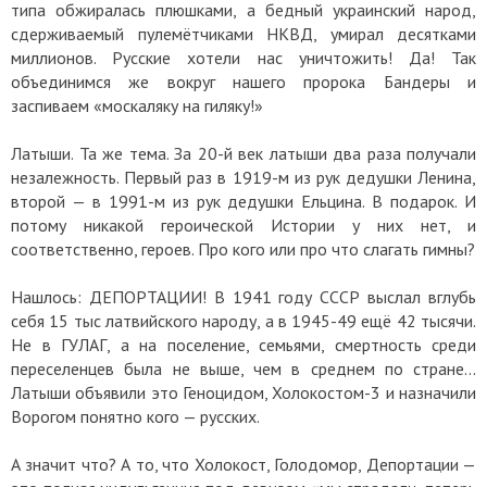
типа обжиралась плюшками, а бедный украинский народ,
сдерживаемый пулемётчиками НКВД, умирал десятками
миллионов. Русские хотели нас уничтожить! Да! Так
объединимся же вокруг нашего пророка Бандеры и
заспиваем «москаляку на гиляку!»
Латыши. Та же тема. За 20-й век латыши два раза получали
незалежность. Первый раз в 1919-м из рук дедушки Ленина,
второй — в 1991-м из рук дедушки Ельцина. В подарок. И
потому никакой героической Истории у них нет, и
соответственно, героев. Про кого или про что слагать гимны?
Нашлось: ДЕПОРТАЦИИ! В 1941 году СССР выслал вглубь
себя 15 тыс латвийского народу, а в 1945-49 ещё 42 тысячи.
Не в ГУЛАГ, а на поселение, семьями, смертность среди
переселенцев была не выше, чем в среднем по стране...
Латыши объявили это Геноцидом, Холокостом-3 и назначили
Ворогом понятно кого — русских.
А значит что? А то, что Холокост, Голодомор, Депортации —