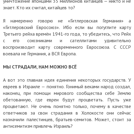
уничтожение японцами 35 миллионов китайцев — никто и не
знает. Кто их считал, китайцев то?
Я намеренно говорю не «Гитлеровская Германия» а
«Гитлеровский Евросоюз». Ибо если вы погуглите карту
Третьего рейха времён 1941-го года, то убедитесь, что Рейх
с его союзниками и сателлитами удивительно
воспроизводит карту современного Евросоюза. С СССР
воевала не Германия, а ВСЯ Европа.
МЫ СТРАДАЛИ, НАМ МОЖНО ВСЁ
А вот это главная идея единения некоторых государств. У
евреев в Израиле — понятно. Гонимый веками народ создал,
наконец, при помощи мирового сообщества себе Землю
обетованную, где евреи будут процветать. Пусть уже
процветают. Не очень понятно только, почему в качестве
ответчиков за свои страдания в Холокосте они сейчас
назначили палестинцев, братьев-семитов. Может, стоит за
антисемитизм привлечь Израиль?