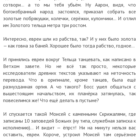
сотвори... а то мы тебя убьём. Ну Аарон, видя, что
богоизбранный народ застоялся, приказал собрать все
золотые побрякушки, колечки, серёжки, кулончики... И отлил
им Золотого тельца метра три ростом.
Интересно, евреи шли из рабства, так? И у них было золота
— как говна за баней. Хорошее было тогда рабство, годное...
И принялись евреи вокруг Тельца танцевать, как написано в
Ветхом завете. Но не всё так просто, некоторые
исследователи древних текстов указывают на неточность
перевода. Что в оригинале, кроме танцев, была ещё
разнузданная оргия. А чо такого? Босс ушел общаться с
вышестоящим начальством, их планёрка затянулась, так
повеселимся же! Что ещё делать в пустыне?
И спускается такой Моисей с каменными Скрижалями, где
записаны 10 заповедей Божьих (ну типа, служебная записка к
исполнению)... И видит — ёпрст! Ни на минуту нельзя вас
оставить, евреи. Короче, устроил Моисей там серьёзное