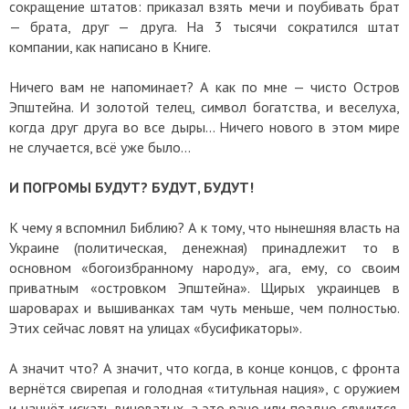
сокращение штатов: приказал взять мечи и поубивать брат
— брата, друг — друга. На 3 тысячи сократился штат
компании, как написано в Книге.
Ничего вам не напоминает? А как по мне — чисто Остров
Эпштейна. И золотой телец, символ богатства, и веселуха,
когда друг друга во все дыры... Ничего нового в этом мире
не случается, всё уже было...
И ПОГРОМЫ БУДУТ? БУДУТ, БУДУТ!
К чему я вспомнил Библию? А к тому, что нынешняя власть на
Украине (политическая, денежная) принадлежит то в
основном «богоизбранному народу», ага, ему, со своим
приватным «островком Эпштейна». Щирых украинцев в
шароварах и вышиванках там чуть меньше, чем полностью.
Этих сейчас ловят на улицах «бусификаторы».
А значит что? А значит, что когда, в конце концов, с фронта
вернётся свирепая и голодная «титульная нация», с оружием
и начнёт искать виноватых, а это рано или поздно случится,