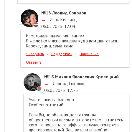
№16
Леонид Соколов
→
Иван Киплинг
,
06.05.2026
12:04
Измельчали нынче <киплинги>.
Я же четко и ясно показал куда вам двигаться.
Короче, сама, сама, сама.
↑
Свернуть
•
Поддержать
•
Нарушение
Ответить
№18
Михаил Яковлевич Кривицкий
→
Леонид Соколов
,
06.05.2026
12:25
Учите законы Ньютона.
Особенно третий.
Если Вы, не обладая достаточным
общественным весом и авторитетом пытаетесь
кого-то послать, то эффект получается прямо
противоположный. Ваш визави спокойно