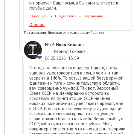
игнорирует Ваш посыл, а Вы сами улетаете в
голубые дали.
↑
Свернуть
•
Поддержать
•
Нарушение
Ответить
Поддержали:
Ярослав Александрович Русаков
№24
Иван Киплинг
→
Леонид Соколов
,
06.05.2026
13:59
Что ж, я не поленился и нашел. Нашел, чтобы
еще раз удостовериться в том, в чем я и так
уверен на 146%. То есть, в вашей безудержной
фантазии и тяге к сочинительству в области,
вам совершенно чуждой. Так вот, Верховный
Совет СССР, на декларацию которого вы
ссылались, по Конституции СССР не имел
никаких полномочий осуществлять правосудие
в СССР. И если его вышеупомянутая декларация
являлась источником права, то следующее
слово должен был сказать либо Верховный суд
СССР, либо суды союзных республик. Мне,
например, неизвестно, что и когда они говорили
(и говорили ли вообще) по этому поводу. А вам?