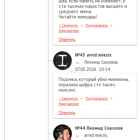
шла, если память не изменяет, о
ста тысячах нацистов высшего и
среднего звена.
Читайте мемуары!
↑
Свернуть
•
Поддержать
•
Нарушение
Ответить
№43
arvid miezis
→
Леонид Соколов
,
07.05.2026
10:14
Подонка, который убил миллионы,
поразила цифра сто тысяч,-
нонсенс.
↑
Свернуть
•
Поддержать
•
Нарушение
Ответить
№44
Леонид Соколов
→
arvid miezis
,