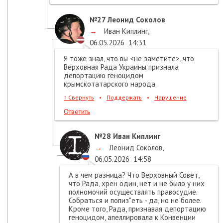
№27
Леонид Соколов
→
Иван Киплинг
,
06.05.2026
14:31
Я тоже знал, что вы <не заметите>, что
Верховная Рада Украины признала
депортацию геноцидом
крымскотатарского народа.
↑
Свернуть
•
Поддержать
•
Нарушение
Ответить
№28
Иван Киплинг
→
Леонид Соколов
,
06.05.2026
14:58
А в чем разница? Что Верховный Совет,
что Рада, хрен один, нет и не было у них
полномочий осуществлять правосудие.
Собраться и попиз"еть - да, но не более.
Кроме того, Рада, признавая депортацию
геноцидом, апеллировала к Конвенции