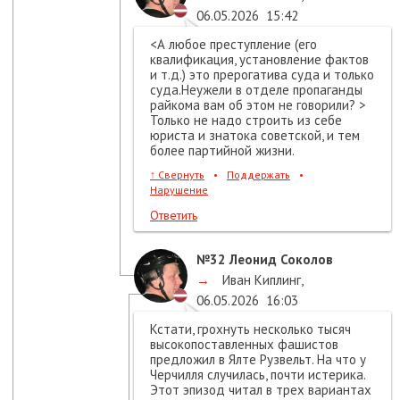
06.05.2026
15:42
<А любое преступление (его
квалификация, установление фактов
и т.д.) это прерогатива суда и только
суда.Неужели в отделе пропаганды
райкома вам об этом не говорили? >
Только не надо строить из себе
юриста и знатока советской, и тем
более партийной жизни.
↑
Свернуть
•
Поддержать
•
Нарушение
Ответить
№32
Леонид Соколов
→
Иван Киплинг
,
06.05.2026
16:03
Кстати, грохнуть несколько тысяч
высокопоставленных фашистов
предложил в Ялте Рузвельт. На что у
Черчилля случилась, почти истерика.
Этот эпизод читал в трех вариантах