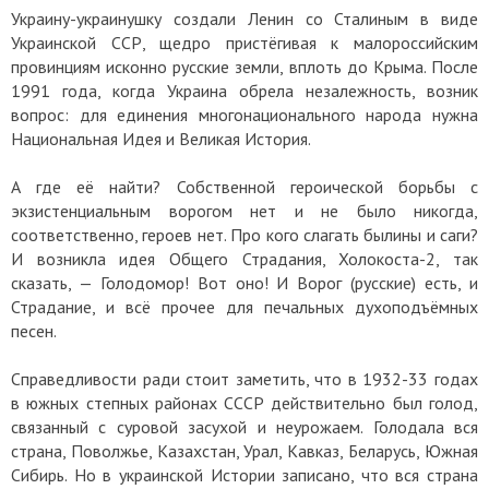
Украину-украинушку создали Ленин со Сталиным в виде
Украинской ССР, щедро пристёгивая к малороссийским
провинциям исконно русские земли, вплоть до Крыма. После
1991 года, когда Украина обрела незалежность, возник
вопрос: для единения многонационального народа нужна
Национальная Идея и Великая История.
А где её найти? Собственной героической борьбы с
экзистенциальным ворогом нет и не было никогда,
соответственно, героев нет. Про кого слагать былины и саги?
И возникла идея Общего Страдания, Холокоста-2, так
сказать, — Голодомор! Вот оно! И Ворог (русские) есть, и
Страдание, и всё прочее для печальных духоподъёмных
песен.
Справедливости ради стоит заметить, что в 1932-33 годах
в южных степных районах СССР действительно был голод,
связанный с суровой засухой и неурожаем. Голодала вся
страна, Поволжье, Казахстан, Урал, Кавказ, Беларусь, Южная
Сибирь. Но в украинской Истории записано, что вся страна