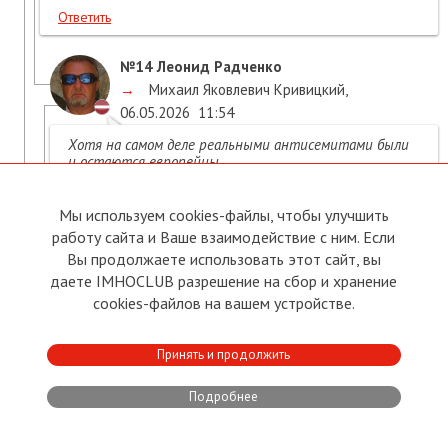
Ответить
№14
Леонид Радченко
→
Михаил Яковлевич Кривицкий
,
06.05.2026
11:54
Хотя на самом деле реальными антисемитами были
и остаются европейцы.
Как и реальными расистами. Почему в Европе нет
побирушек негритянской расы? Потому что
Мы используем cookies-файлы, чтобы улучшить
европейцы неграм не подают. Несмотря на всю
работу сайта и Ваше взаимодействие с ним. Если
показную толерантность и политкорректность.
Вы продолжаете использовать этот сайт, вы
↑
Свернуть
•
Поддержать
•
Нарушение
даете IMHOCLUB разрешение на сбор и хранение
cookies-файлов на вашем устройстве.
Ответить
№17
Михаил Яковлевич Кривицкий
Принять и продолжить
→
Леонид Радченко
,
Подробнее
06.05.2026
12:14
Расизм и антисемитизм европейцев - совершенно
разные вещи.