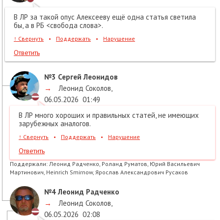
В ЛР за такой опус Алексееву ещё одна статья светила
бы, а в РБ <свобода слова>.
↑
Свернуть
•
Поддержать
•
Нарушение
Ответить
№3
Сергей Леонидов
→
Леонид Соколов
,
06.05.2026
01:49
В ЛР много хороших и правильных статей, не имеющих
зарубежных аналогов.
↑
Свернуть
•
Поддержать
•
Нарушение
Ответить
Поддержали:
Леонид Радченко, Роланд Руматов, Юрий Васильевич
Мартинович, Heinrich Smirnow, Ярослав Александрович Русаков
№4
Леонид Радченко
→
Леонид Соколов
,
06.05.2026
02:08