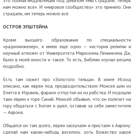
это полная индульгенция под девизом «мы страдали, теперь
нам можно всё». И «мировое сообщество» это приняло. Они
страдали, им теперь можно всё.
ОСТРОВ ЭПШТЕЙНА
Кроме высшего образования по специальности
«радиоинженер», я имею ещё одно — «история религии и
научный атеизм» от Университета Марксизма Ленинизма. Да,
было в моей юности и такое. То есть, Библию изучал весьма
подробно.
Есть там сюжет про «Золотого тельца». В книге Исход
описано, как евреи под предводительством Моисея шли из
Египта в Израиль, фараон отпустил их из рабства. И подошли
таки евреи к горе Синай. Моисей объявил, что он полезет на
гору общаться с Богом и ушел, оставив за себя заместителя
— Аарона.
Общался он там долго, евреи заскучали и пристали к Аарону:
сделай нам какую-нибудь веселуху, хоть божество какое