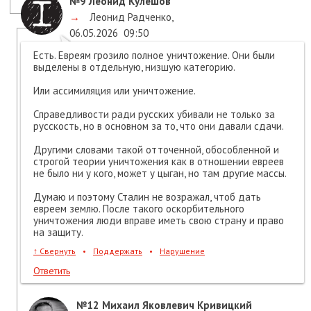
№9
Леонид Кулешов
→
Леонид Радченко
,
06.05.2026
09:50
Есть. Евреям грозило полное уничтожение. Они были
выделены в отдельную, низшую категорию.
Или ассимиляция или уничтожение.
Справедливости ради русских убивали не только за
русскость, но в основном за то, что они давали сдачи.
Другими словами такой отточенной, обособленной и
строгой теории уничтожения как в отношении евреев
не было ни у кого, может у цыган, но там другие массы.
Думаю и поэтому Сталин не возражал, чтоб дать
евреем землю. После такого оскорбительного
уничтожения люди вправе иметь свою страну и право
на защиту.
↑
Свернуть
•
Поддержать
•
Нарушение
Ответить
№12
Михаил Яковлевич Кривицкий