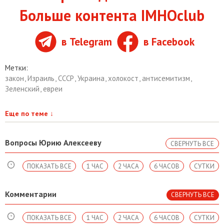
Больше контента IMHOclub
в Telegram
в Facebook
Метки:
закон
,
Израиль
,
СССР
,
Украина
,
холокост
,
антисемитизм
,
Зеленский
,
евреи
Еще по теме
↓
Вопросы Юрию Алексееву
СВЕРНУТЬ ВСЕ
ПОКАЗАТЬ ВСЕ
1 ЧАС
2 ЧАСА
6 ЧАСОВ
СУТКИ
Комментарии
СВЕРНУТЬ ВСЕ
ПОКАЗАТЬ ВСЕ
1 ЧАС
2 ЧАСА
6 ЧАСОВ
СУТКИ