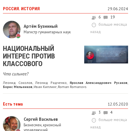
РОССИЯ. ИСТОРИЯ
29.06.2024
6
19
больше месяца
Артём Бузинный
назад
Магистр гуманитарных наук
НАЦИОНАЛЬНЫЙ
ИНТЕРЕС ПРОТИВ
КЛАССОВОГО
Что сильнее?
Леонид Соколов
Леонид Радченко
Ярослав Александрович Русаков
,
,
,
Борис Мельников
Иван Киплинг
Roman Romanovs
,
,
Есть тема
12.05.2020
3
4
Сергей Васильев
больше месяца
Бизнесмен, кризисный
назад
управляющий