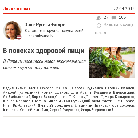
Личный опыт
22.04.2014
27
105
Зане Ругена-Бояре
больше месяца
Основатель кружка покупателей
назад
Tiesapirksana.lv
В поисках здоровой пищи
В Латвии появилась новая экономическая
сила — кружки покупателей
Вадим Гилис
Лилия Орлова
MASKa _
Сергей Рудченко
Евгений Иванов
,
,
,
,
,
Андрей (хуторянин)
Роман Ефанов
Lora Abarin
Владимир Бычковский
,
,
,
,
Ян Заболотный
Борис Бахов
Сергей Т. Козлов
Timber ***
Марк Козыренко
,
,
,
,
,
Юр-юр Noname
Ludmila Gulbe
Антон Бутницкий
arvid miezis
Dieu Donna
,
,
,
,
,
Илья Врублевский
Дмитрий Болдырев
Владимир Иванов
игорь соколов
,
,
,
,
irina zora
Сергей Нагибин
Сергей Радченко
Игорь Чернявский
,
,
,