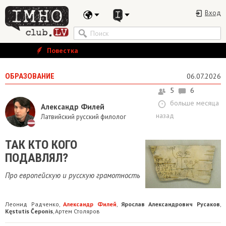
Вход
Повестка
ОБРАЗОВАНИЕ
06.07.2026
5
6
больше месяца
Александр Филей
назад
Латвийский русский филолог
​ТАК КТО КОГО
ПОДАВЛЯЛ?
Про европейскую и русскую грамотность
Леонид Радченко
Александр Филей
Ярослав Александрович Русаков
,
,
,
Kęstutis Čeponis
Артем Столяров
,