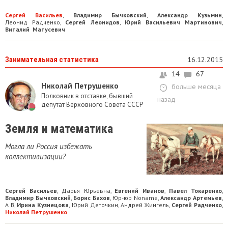
Сергей Васильев
Владимир Бычковский
Александр Кузьмин
,
,
,
Леонид Радченко
Сергей Леонидов
Юрий Васильевич Мартинович
,
,
,
Виталий Матусевич
Занимательная статистика
16.12.2015
14
67
Николай Петрушенко
больше месяца
Полковник в отставке, бывший
назад
депутат Верховного Совета СССР
Земля и математика
Могла ли Россия избежать
коллективизации?
Сергей Васильев
Дарья Юрьевна
Евгений Иванов
Павел Токаренко
,
,
,
,
Владимир Бычковский
Борис Бахов
Юр-юр Noname
Александр Артемьев
,
,
,
,
A B
Ирина Кузнецова
Юрий Деточкин
Андрей Жингель
Сергей Радченко
,
,
,
,
,
Николай Петрушенко