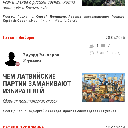
Размышления о русской идентичности,
этноциде и Божьем суде
Леонид Радченко
Сергей Леонидов
Ярослав Александрович Русаков
,
,
,
Kęstutis Čeponis
Иван Киплинг
Victoria Dorais
,
,
Латвия. Выборы
28.07.2026
3
7
8 дней назад
Эдуард Эльдаров
Журналист
ЧЕМ ЛАТВИЙСКИЕ
ПАРТИИ ЗАМАНИВАЮТ
ИЗБИРАТЕЛЕЙ
Сборник политических сказок
Леонид Радченко
Сергей Леонидов
Ярослав Александрович Русаков
,
,
ЛАТВИЯ. ЭКОНОМИКА
28.07.2026