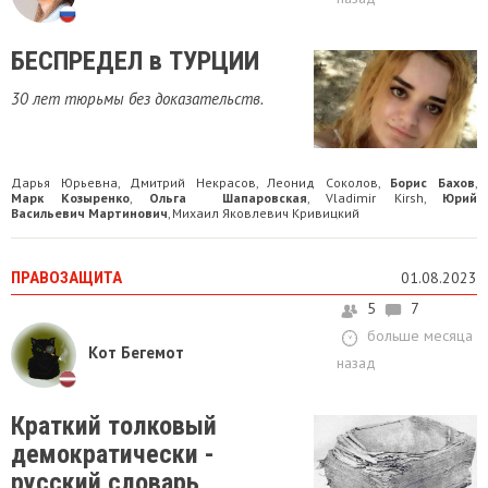
БЕСПРЕДЕЛ в ТУРЦИИ
30 лет тюрьмы без доказательств.
Дарья Юрьевна
Дмитрий Некрасов
Леонид Соколов
Борис Бахов
,
,
,
,
Марк Козыренко
Ольга Шапаровская
Vladimir Kirsh
Юрий
,
,
,
Васильевич Мартинович
Михаил Яковлевич Кривицкий
,
ПРАВОЗАЩИТА
01.08.2023
5
7
больше месяца
Кот Бегемот
назад
Краткий толковый
демократически -
русский словарь