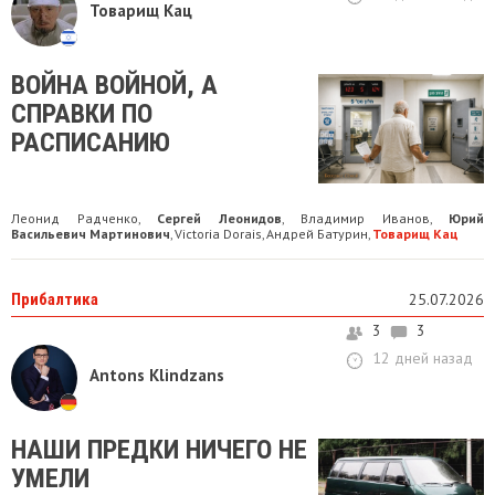
Товарищ Кац
ВОЙНА ВОЙНОЙ, А
СПРАВКИ ПО
РАСПИСАНИЮ
Леонид Радченко
Сергей Леонидов
Владимир Иванов
Юрий
,
,
,
Васильевич Мартинович
Victoria Dorais
Андрей Батурин
Товарищ Кац
,
,
,
Прибалтика
25.07.2026
3
3
12 дней назад
Antons Klindzans
НАШИ ПРЕДКИ НИЧЕГО НЕ
УМЕЛИ