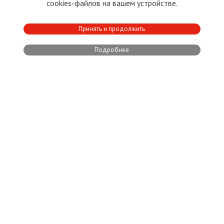
cookies-файлов на вашем устройстве.
ЭСТОНИЯ
24.07.2026
3
8
Принять и продолжить
13 дней назад
Тени Прибалтики
Подробнее
ПОЧЕМУ ХОТЯТ
«ОПТИМИЗИРОВАТЬ»
СТАРЫЙ ГОРОД ТАЛЛИНА
Сергей Леонидов
Ярослав Александрович Русаков
Victoria Dorais
,
,
О сайте
Прямая связь с