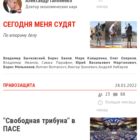
Александр Гапоненко
назад
Доктор экономических наук
СЕГОДНЯ МЕНЯ СУДЯТ
По второму делу
Владимир Бычковский
Борис Бахов
Марк Козыренко
Олег Озернов
,
,
,
,
Владимир Иванов
Савва Парафин
Юрий Васильевич Мартинович
,
,
,
Борис Мельников
Roman Romanovs
Виктор Гриневич
Андрей Хабаров
,
,
,
ПРАВОЗАЩИТА
28.01.2022
23
88
больше месяца
назад
"Свободная трибуна" в
ПАСЕ