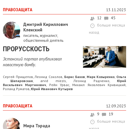
ПРАВОЗАЩИТА
13.11.2023
12
45
Дмитрий Кириллович
больше месяца
Кленский
назад
писатель, журналист,
общественный деятель
ПРОРУССКОСТЬ
Эстонский портал опубликовал
новостную бомбу.
Сергей Прищепов
Леонид Соколов
Борис Бахов
Марк Козыренко
Ольга
,
,
,
,
Шапаровская
arvid miezis
Леонид Радченко
Юрий
,
,
,
Васильевич Мартинович
Рейн Урвас
Михаил Яковлевич Кривицкий
,
,
,
Роланд Руматов
Юрий Иванович Кутырев
,
ПРАВОЗАЩИТА
12.09.2023
9
19
больше месяца
Мира Тэрада
назад