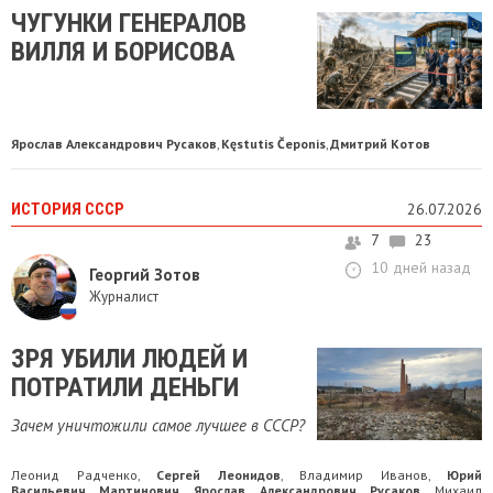
ЧУГУНКИ ГЕНЕРАЛОВ
ВИЛЛЯ И БОРИСОВА
Ярослав Александрович Русаков
Kęstutis Čeponis
Дмитрий Котов
,
,
ИСТОРИЯ СССР
26.07.2026
7
23
10 дней назад
Георгий Зотов
Журналист
ЗРЯ УБИЛИ ЛЮДЕЙ И
ПОТРАТИЛИ ДЕНЬГИ
Зачем уничтожили самое лучшее в СССР?
Леонид Радченко
Сергей Леонидов
Владимир Иванов
Юрий
,
,
,
Васильевич Мартинович
Ярослав Александрович Русаков
Михаил
,
,