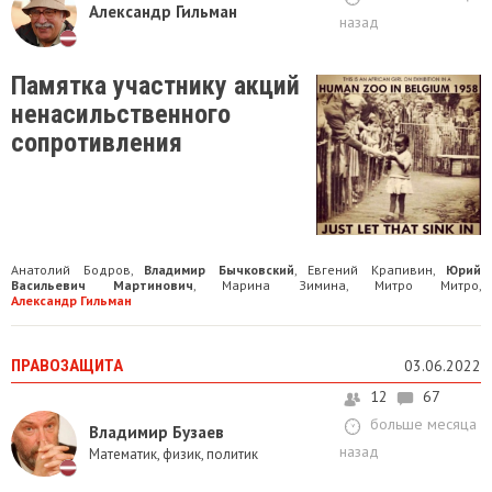
Александр Гильман
назад
Памятка участнику акций
ненасильственного
сопротивления
Анатолий Бодров
Владимир Бычковский
Евгений Крапивин
Юрий
,
,
,
Васильевич Мартинович
Марина Зимина
Митро Митро
,
,
,
Александр Гильман
ПРАВОЗАЩИТА
03.06.2022
12
67
больше месяца
Владимир Бузаев
назад
Математик, физик, политик