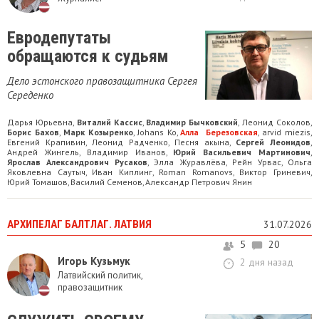
Евродепутаты
обращаются к судьям
Дело эстонского правозащитника Сергея
Середенко
Дарья Юрьевна
Виталий Кассис
Владимир Бычковский
Леонид Соколов
,
,
,
,
Борис Бахов
Марк Козыренко
Johans Ko
Алла Березовская
arvid miezis
,
,
,
,
,
Евгений Крапивин
Леонид Радченко
Песня акына
Сергей Леонидов
,
,
,
,
Андрей Жингель
Владимир Иванов
Юрий Васильевич Мартинович
,
,
,
Ярослав Александрович Русаков
Элла Журавлёва
Рейн Урвас
Ольга
,
,
,
Яковлевна Саутыч
Иван Киплинг
Roman Romanovs
Виктор Гриневич
,
,
,
,
Юрий Томашов
Василий Семенов
Александр Петрович Янин
,
,
АРХИПЕЛАГ БАЛТЛАГ. ЛАТВИЯ
31.07.2026
5
20
Игорь Кузьмук
2 дня назад
Латвийский политик,
правозащитник