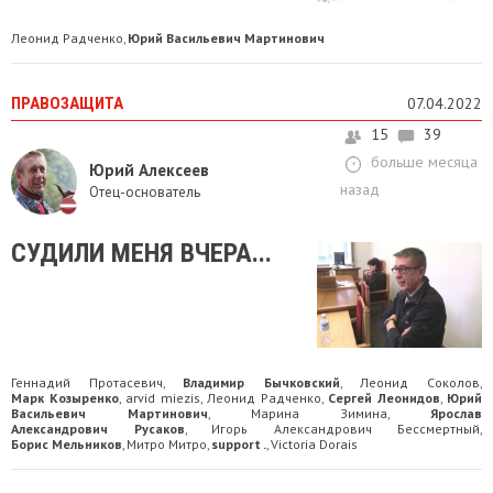
Леонид Радченко
Юрий Васильевич Мартинович
,
ПРАВОЗАЩИТА
07.04.2022
15
39
больше месяца
Юрий Алексеев
назад
Отец-основатель
СУДИЛИ МЕНЯ ВЧЕРА...
Геннадий Прoтaсевич
Владимир Бычковский
Леонид Соколов
,
,
,
Марк Козыренко
arvid miezis
Леонид Радченко
Сергей Леонидов
Юрий
,
,
,
,
Васильевич Мартинович
Марина Зимина
Ярослав
,
,
Александрович Русаков
Игорь Александрович Бессмертный
,
,
Борис Мельников
Митро Митро
support .
Victoria Dorais
,
,
,