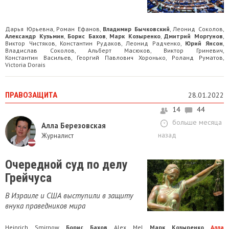
Дарья Юрьевна
Роман Ефанов
Владимир Бычковский
Леонид Соколов
,
,
,
,
Александр Кузьмин
Борис Бахов
Марк Козыренко
Дмитрий Моргунов
,
,
,
,
Виктор Чистяков
Константин Рудаков
Леонид Радченко
Юрий Янсон
,
,
,
,
Владислав Соколов
Альберт Масюков
Виктор Гриневич
,
,
,
Константин Васильев
Георгий Павлович Хоронько
Роланд Руматов
,
,
,
Victoria Dorais
ПРАВОЗАЩИТА
28.01.2022
14
44
больше месяца
Алла Березовская
назад
Журналист
Очередной суд по делу
Грейчуса
В Израиле и США выступили в защиту
внука праведников мира
Heinrich Smirnow
Борис Бахов
Alex Mel
Марк Козыренко
Алла
,
,
,
,