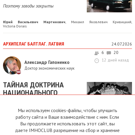
Поэтому заводы закрыты
Юрий Васильевич Мартинович
Михаил Яковлевич Кривицкий
,
,
Victoria Dorais
АРХИПЕЛАГ БАЛТЛАГ. ЛАТВИЯ
24.07.2026
6
20
12 дней назад
Александр Гапоненко
Доктор экономических наук
ТАЙНАЯ ДОКТРИНА
НАЦИОНАЛЬНОГО
СТРОИТЕЛЬСТВА
Мы используем cookies-файлы, чтобы улучшить
Постсоветских стран
работу сайта и Ваше взаимодействие с ним. Если
Леонид Радченко
Сергей Леонидов
Владимир Иванов
Ярослав
,
,
,
Вы продолжаете использовать этот сайт, вы
Александрович Русаков
Kęstutis Čeponis
Victoria Dorais
,
,
даете IMHOCLUB разрешение на сбор и хранение