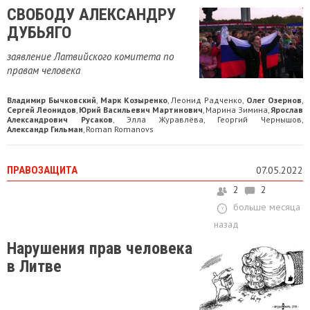
СВОБОДУ АЛЕКСАНДРУ
ДУБЬЯГО
заявление Латвийского комитета по
правам человека
Владимир Бычковский
Марк Козыренко
Леонид Радченко
Олег Озернов
,
,
,
,
Сергей Леонидов
Юрий Васильевич Мартинович
Марина Зимина
Ярослав
,
,
,
Александрович Русаков
Элла Журавлёва
Георгий Чернышов
,
,
,
Александр Гильман
Roman Romanovs
,
ПРАВОЗАЩИТА
07.05.2022
2
2
больше месяца
назад
Нарушения прав человека
в Литве