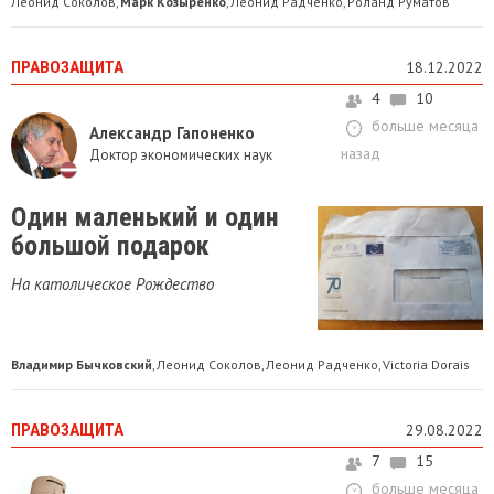
Леонид Соколов
Марк Козыренко
Леонид Радченко
Роланд Руматов
,
,
,
ПРАВОЗАЩИТА
18.12.2022
4
10
больше месяца
Александр Гапоненко
назад
Доктор экономических наук
Один маленький и один
большой подарок
На католическое Рождество
Владимир Бычковский
Леонид Соколов
Леонид Радченко
Victoria Dorais
,
,
,
ПРАВОЗАЩИТА
29.08.2022
7
15
больше месяца