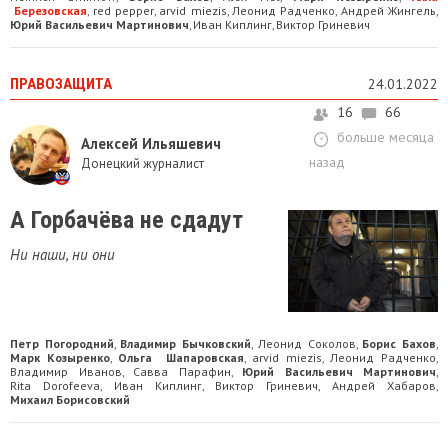
Березовская
red pepper
arvid miezis
Леонид Радченко
Андрей Жингель
,
,
,
,
,
Юрий Васильевич Мартинович
Иван Киплинг
Виктор Гриневич
,
,
ПРАВОЗАЩИТА
24.01.2022
16
66
больше месяца
Алексей Ильяшевич
назад
Донецкий журналист
А Горбачёва не сдадут
Ни наши, ни они
Петр Погородний
Владимир Бычковский
Леонид Соколов
Борис Бахов
,
,
,
,
Марк Козыренко
Ольга Шапаровская
arvid miezis
Леонид Радченко
,
,
,
,
Владимир Иванов
Савва Парафин
Юрий Васильевич Мартинович
,
,
,
Rita Dorofeeva
Иван Киплинг
Виктор Гриневич
Андрей Хабаров
,
,
,
,
Михаил Борисовский