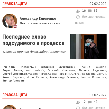
ПРАВОЗАЩИТА
09.02.2022
16
93
больше месяца
Александр Гапоненко
назад
Доктор экономических наук
Последнее слово
подсудимого в процессе
«Латвия против Александра Гапоненко»
Геннадий Прoтaсевич
Владимир Бычковский
Леонид Соколов
,
,
,
Борис Бахов
arvid miezis
Евгений Крапивин
Леонид Радченко
,
,
,
,
Сергей Леонидов
Vladimir Kirsh
Савва Парафин
Ольга Яковлевна Саутыч
,
,
,
,
Антон Смулько
Иван Киплинг
Александр Гильман
Roman Romanovs
,
,
,
,
Виктор Гриневич
ПРАВОЗАЩИТА
03.02.2022
12
42
больше месяца