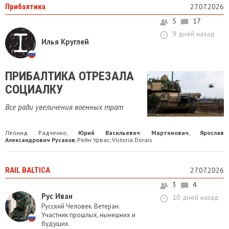
Прибалтика
27.07.2026
5
17
9 дней назад
Илья Круглей
ПРИБАЛТИКА ОТРЕЗАЛА
СОЦИАЛКУ
Все ради увеличения военных трат
Леонид Радченко
Юрий Васильевич Мартинович
Ярослав
,
,
Александрович Русаков
Рейн Урвас
Victoria Dorais
,
,
RAIL BALTICA
27.07.2026
3
4
Рус Иван
10 дней назад
Русский Человек. Ветеран.
Участник прошлых, нынешних и
будущих.