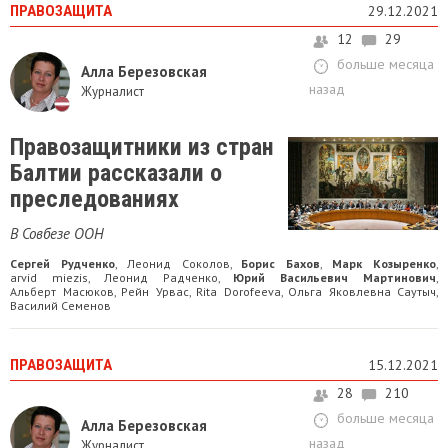
ПРАВОЗАЩИТА
29.12.2021
12
29
больше месяца
Алла Березовская
назад
Журналист
Правозащитники из стран
Балтии рассказали о
преследованиях
В Совбезе ООН
Сергей Рудченко
Леонид Соколов
Борис Бахов
Марк Козыренко
,
,
,
,
arvid miezis
Леонид Радченко
Юрий Васильевич Мартинович
,
,
,
Альберт Масюков
Рейн Урвас
Rita Dorofeeva
Ольга Яковлевна Саутыч
,
,
,
,
Василий Семенов
ПРАВОЗАЩИТА
15.12.2021
28
210
больше месяца
Алла Березовская
назад
Журналист