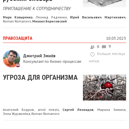
ПРИГЛАШЕНИЕ К СОТРУДНИЧЕСТВУ
Марк Козыренко
Леонид Радченко
Юрий Васильевич Мартинович
,
,
,
Roman Romanovs
Михаил Борисовский
,
ПРАВОЗАЩИТА
10.03.2023
6
9
больше месяца
Дмитрий Змиёв
назад
Консультант по бизнес-процессам
УГРОЗА ДЛЯ ОРГАНИЗМА
Анатолий Бодров
arvid miezis
Сергей Леонидов
Марина Зимина
,
,
,
,
Элла Журавлёва
Roman Romanovs
,