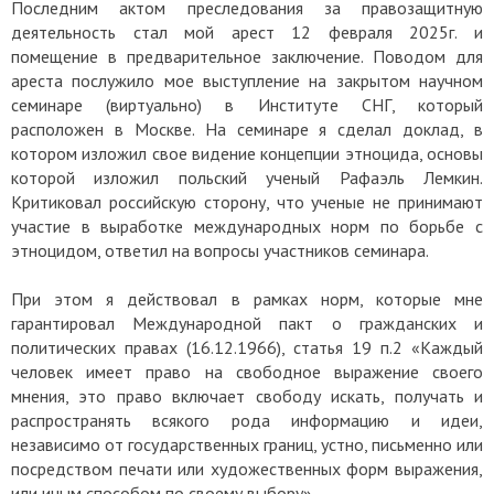
Последним актом преследования за правозащитную
деятельность стал мой арест 12 февраля 2025г. и
помещение в предварительное заключение. Поводом для
ареста послужило мое выступление на закрытом научном
семинаре (виртуально) в Институте СНГ, который
расположен в Москве. На семинаре я сделал доклад, в
котором изложил свое видение концепции этноцида, основы
которой изложил польский ученый Рафаэль Лемкин.
Критиковал российскую сторону, что ученые не принимают
участие в выработке международных норм по борьбе с
этноцидом, ответил на вопросы участников семинара.
При этом я действовал в рамках норм, которые мне
гарантировал Международной пакт о гражданских и
политических правах (16.12.1966), статья 19 п.2 «Каждый
человек имеет право на свободное выражение своего
мнения, это право включает свободу искать, получать и
распространять всякого рода информацию и идеи,
независимо от государственных границ, устно, письменно или
посредством печати или художественных форм выражения,
или иным способом по своему выбору».