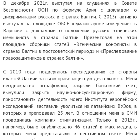
В декабре 2021г. выступал на слушаниях в Совете
Безопасности ООН по формуле Ария с докладом о
дискриминации русских в странах Балтии. С 2013г. активно
выступал на площадке ОБСЕ «Гуманитарное измерение» в
Варшаве с докладами о положении русских этнических
меньшинств в странах Балтии. Презентовал на этой
площадке сборники статей «Этнические конфликты в
странах Балтии в постсоветский период» и «Преследование
правозащитников в странах Балтии».
С 2010 года подвергаюсь преследованию со стороны
властей Латвии за свою правозащитную деятельность. Меня
неоднократно штрафовали, закрыли банковский счет,
вынудили закрыть научно-консультационную фирму,
приостановить деятельность моего Института европейских
исследований, заставили уволиться из латвийских ВУЗов, в
которых я преподавал 25 лет. В отношении меня в СМИ
проводилась компания стигматизации. Только в 2015г.,
например, было опубликовано 46 статей в масс-медиа, в
которых меня представляли в негативном свете. Меня