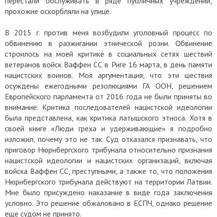
перестали обслуживать в ряде публичных учреждений,
прохожие оскорбляли на улице.
В 2015 г. против меня возбудили уголовный процесс по
обвинению в разжигании этнической розни. Обвинение
строилось на моей критике в социальных сетях шествий
ветеранов войск Ваффен СС в Риге 16 марта, в день памяти
нацистских воинов. Моя аргументация, что эти шествия
осуждены ежегодными резолюциями ГА ООН, решением
Европейского парламента от 2016 года не были приняты во
внимание. Критика последователей нацистской идеологии
была представлена, как критика латышского этноса. Хотя в
своей книге «Люди греха и удерживающие» я подробно
изложил, почему это не так. Суд отказался признавать, что
приговор Нюрнбергского трибунала относительно признания
нацистской идеологии и нацистских организаций, включая
войска Ваффен СС, преступными, а также то, что положения
Нюрнбергского трибунала действуют на территории Латвии.
Мне было присуждено наказание в виде года заключения
условно. Это решение обжаловано в ЕСПЧ, однако решение
еще судом не принято.