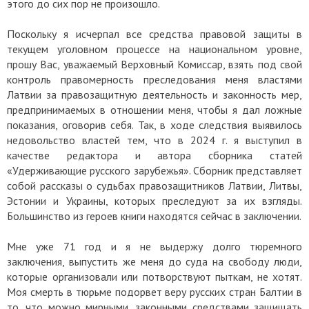
этого до сих пор не произошло.
Поскольку я исчерпал все средства правовой защиты в
текущем уголовном процессе на национальном уровне,
прошу Вас, уважаемый Верховный Комиссар, взять под свой
контроль правомерность преследования меня властями
Латвии за правозащитную деятельность и законность мер,
предпринимаемых в отношении меня, чтобы я дал ложные
показания, оговорив себя. Так, в ходе следствия выявилось
недовольство властей тем, что в 2024 г. я выступил в
качестве редактора и автора сборника статей
«Удерживающие русского зарубежья». Сборник представляет
собой рассказы о судьбах правозащитников Латвии, Литвы,
Эстонии и Украины, которых преследуют за их взгляды.
Большинство из героев книги находятся сейчас в заключении.
Мне уже 71 год и я не выдержу долго тюремного
заключения, выпустить же меня до суда на свободу люди,
которые организовали или потворствуют пыткам, не хотят.
Моя смерть в тюрьме подорвет веру русских стран Балтии в
то, что можно мирными, законными средствами защищать