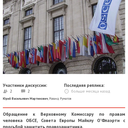
Участники дискуссии:
Последняя реплика:
2
2
больше месяца назад
Юрий Васильевич Мартинович
,
Роланд Руматов
Обращение к Верховному Комиссару по правам
человека ОБСЕ, Совета Европы Майклу О’Флаэрти с
просьбой защитить правозащитника.