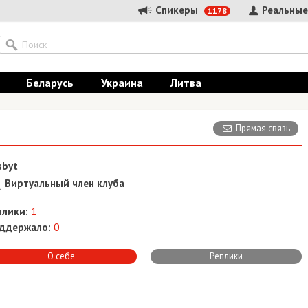
Спикеры
Реальные
1178
Беларусь
Украина
Литва
Прямая связь
sbyt
Виртуальный член клуба
плики:
1
ддержало:
0
О себе
Реплики