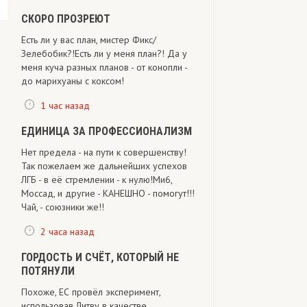
СКОРО ПРОЗРЕЮТ
Есть ли у вас план, мистер Фикс/
Зелебобик?!Есть ли у меня план?! Да у
меня куча разных планов - от конопли -
до марихуаны с коксом!
1 час назад
ЕДИНИЦА ЗА ПРОФЕССИОНАЛИЗМ
Нет предела - на пути к совершенству!
Так пожелаем же дальнейших успехов
ЛГБ - в её стремлении - к нулю!Ми6,
Моссад, и другие - КАНЕШНО - помогут!!!
Чай, - союзники же!!
2 часа назад
ГОРДОСТЬ И СЧЁТ, КОТОРЫЙ НЕ
ПОТЯНУЛИ
Похоже, ЕС провёл эксперимент,
использовав Литву в качестве