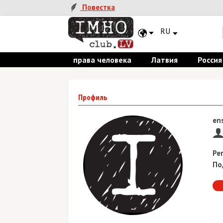
Повестка
RU
права человека
Латвия
Россия
Профиль
en
Ре
По