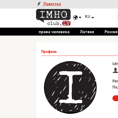
Повестка
RU
права человека
Латвия
Россия
Профиль
ldn
Ре
По