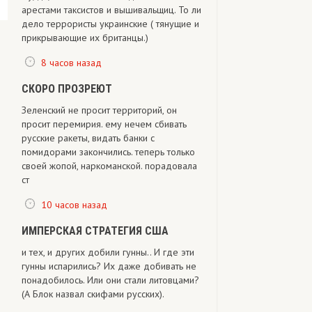
арестами таксистов и вышивальщиц. То ли
дело террористы украинские ( тянущие и
прикрывающие их британцы.)
8 часов назад
СКОРО ПРОЗРЕЮТ
Зеленский не просит территорий, он
просит перемирия. ему нечем сбивать
русские ракеты, видать банки с
помидорами закончились. теперь только
своей жопой, наркоманской. порадовала
ст
10 часов назад
ИМПЕРСКАЯ СТРАТЕГИЯ США
и тех, и других добили гунны.. И где эти
гунны испарились? Их даже добивать не
понадобилось. Или они стали литовцами?
(А Блок назвал скифами русских).