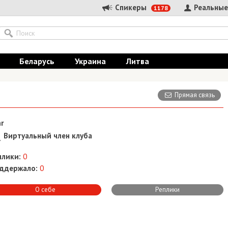
Спикеры
Реальные
1178
Беларусь
Украина
Литва
Прямая связь
r
Виртуальный член клуба
плики:
0
ддержало:
0
О себе
Реплики