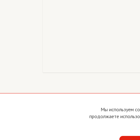
Copyright © 2011 - 2026 Imho Club
О са
Мы используем co
Устав
продолжаете использов
Усло
Поли