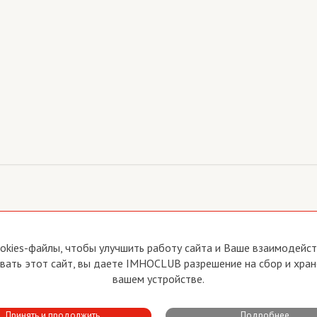
йте
Прямая связь с Председателем
okies-файлы, чтобы улучшить работу сайта и Ваше взаимодейств
Прямая связь c членами клуба
ать этот сайт, вы даете IMHOCLUB разрешение на сбор и хран
вия пользования
Реклама
вашем устройстве.
тика конфиденциальности
Контакты
Принять и продолжить
Подробнее