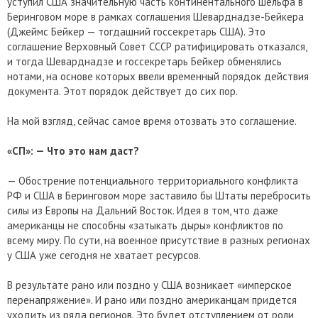
уступил США значительную часть континентального шельфа в
Беринговом море в рамках соглашения Шеварднадзе-Бейкера
(Джеймс Бейкер — тогдашний госсекретарь США). Это
соглашение Верховный Совет СССР ратифицировать отказался,
и тогда Шеварднадзе и госсекретарь Бейкер обменялись
нотами, на основе которых ввели временный порядок действия
документа. Этот порядок действует до сих пор.
На мой взгляд, сейчас самое время отозвать это соглашение.
«СП»: — Что это нам даст?
— Обострение потенциального территориального конфликта
РФ и США в Беринговом море заставило бы Штаты перебросить
силы из Европы на Дальний Восток. Идея в том, что даже
американцы не способны «затыкать дыры» конфликтов по
всему миру. По сути, на военное присутствие в разных регионах
у США уже сегодня не хватает ресурсов.
В результате рано или поздно у США возникает «имперское
перенапряжение». И рано или поздно американцам придется
уходить из ряда регионов. Это будет отступлением от роли