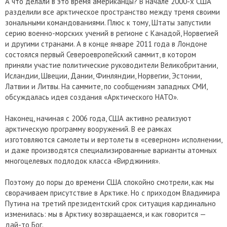
А что делали в это время американцы? В начале 2000-х США
разделили все арктическое пространство между тремя своими
зональными командованиями. Плюс к тому, Штаты запустили
серию военно-морских учений в регионе с Канадой, Норвегией
и другими странами. А в конце январе 2011 года в Лондоне
состоялся первый Североевропейский саммит, в котором
приняли участие политические руководители Великобритании,
Исландии, Швеции, Дании, Финляндии, Норвегии, Эстонии,
Латвии и Литвы. На саммите, по сообщениям западных СМИ,
обсуждалась идея создания «Арктического НАТО».
Наконец, начиная с 2006 года, США активно реализуют
арктическую программу вооружений. В ее рамках
изготовляются самолеты и вертолеты в «северном» исполнении,
и даже производятся специализированные варианты атомных
многоцелевых подлодок класса «Вирджиния».
Поэтому до поры до времени США спокойно смотрели, как мы
сворачиваем присутствие в Арктике. Но с приходом Владимира
Путина на третий президентский срок ситуация кардинально
изменилась: мы в Арктику возвращаемся, и как говорится —
дай-то Бог.