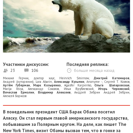
Участники дискуссии:
Последняя реплика:
23
106
больше месяца назад
Михаил Герчик
,
доктор хаус
,
Heinrich Smirnow
,
Дмитрий Катемиров
,
Андрей (хуторянин)
,
Lora Abarin
,
Александр Кузьмин
,
Anonyme -
,
Сергей Т. Козлов
,
Артём Губерман
,
Марк Козыренко
,
Agasfer Karpenko
,
Ольга Шапаровская
,
Marija Iltiņa
,
Александр Соколов
,
Илья Врублевский
,
Игорь Чернявский
,
Вячеслав Ермолин
,
Владимир Алексеев
,
Андрей Зебрин Андрей Зебрин
,
Алексей Борисов
В понедельник президент США Барак Обама посетил
Аляску. Он стал первым главой американского государства,
побывавшим за Полярным кругом. На деле, как пишет The
New York Times, визит Обамы вызван тем, что в гонке за