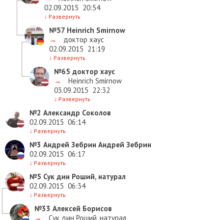
02.09.2015
20:54
↓
Развернуть
№57
Heinrich Smirnow
→
доктор хаус
02.09.2015
21:19
↓
Развернуть
№65
доктор хаус
→
Heinrich Smirnow
03.09.2015
22:32
↓
Развернуть
№2
Александр Соколов
02.09.2015
06:14
↓
Развернуть
№3
Андрей Зебрин Андрей Зебрин
02.09.2015
06:17
↓
Развернуть
№5
Сук дин Роший, натурал
02.09.2015
06:34
↓
Развернуть
№33
Алексей Борисов
→
Сук дин Роший, натурал