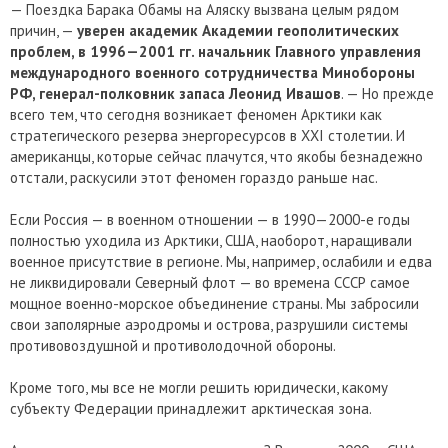
— Поездка Барака Обамы на Аляску вызвана целым рядом
причин, —
уверен академик Академии геополитических
проблем, в 1996—2001 гг. начальник Главного управления
международного военного сотрудничества Минобороны
РФ, генерал-полковник запаса Леонид Ивашов
. — Но прежде
всего тем, что сегодня возникает феномен Арктики как
стратегического резерва энергоресурсов в XXI столетии. И
американцы, которые сейчас плачутся, что якобы безнадежно
отстали, раскусили этот феномен гораздо раньше нас.
Если Россия — в военном отношении — в 1990—2000-е годы
полностью уходила из Арктики, США, наоборот, наращивали
военное присутствие в регионе. Мы, например, ослабили и едва
не ликвидировали Северный флот — во времена СССР самое
мощное военно-морское объединение страны. Мы забросили
свои заполярные аэродромы и острова, разрушили системы
противовоздушной и противолодочной обороны.
Кроме того, мы все не могли решить юридически, какому
субъекту Федерации принадлежит арктическая зона.