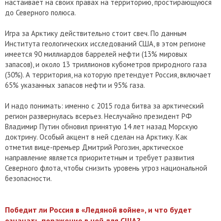
настаивает на своих правах на территорию, простирающуюся
до Северного полюса.
Игра за Арктику действительно стоит свеч. По данным
Института геологических исследований США, в этом регионе
имеется 90 миллиардов баррелей нефти (13% мировых
запасов), и около 13 триллионов кубометров природного газа
(30%). А территория, на которую претендует Россия, включает
65% указанных запасов нефти и 95% газа.
И надо понимать: именно с 2015 года битва за арктический
регион развернулась всерьез. Неслучайно президент РФ
Владимир Путин обновил принятую 14 лет назад Морскую
доктрину. Особый акцент в ней сделан на Арктику. Как
отметил вице-премьер Дмитрий Рогозин, арктическое
направление является приоритетным и требует развития
Северного флота, чтобы снизить уровень угроз национальной
безопасности.
Победит ли Россия в «Ледяной войне», и что будет
означать поражение в ней для США?