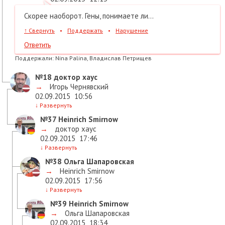
Скорее наоборот. Гены, понимаете ли...
↑
Свернуть
•
Поддержать
•
Нарушение
Ответить
Поддержали:
Nina Palina, Владислав Петрищев
№18
доктор хаус
→
Игорь Чернявский
02.09.2015
10:56
↓
Развернуть
№37
Heinrich Smirnow
→
доктор хаус
02.09.2015
17:46
↓
Развернуть
№38
Ольга Шапаровская
→
Heinrich Smirnow
02.09.2015
17:56
↓
Развернуть
№39
Heinrich Smirnow
→
Ольга Шапаровская
02.09.2015
18:34