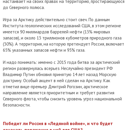
настаивает на своих правах на территорию, простирающуюся
до Северного полюса.
Игра за Арктику действительно стоит свеч. По данным
Института геологических исследований США, в этом регионе
имеется 90 миллиардов баррелей нефти (13% мировых
запасов), и около 13 триллионов кубометров природного газа
(30%). А территория, на которую претендует Россия, включает
65% указанных запасов нефти и 95% газа.
И надо понимать: именно с 2015 года битва за арктический
регион развернулась всерьез. Неслучайно президент РФ
Владимир Путин обновил принятую 14 лет назад Морскую
доктрину. Особый акцент в ней сделан на Арктику. Как
отметил вице-премьер Дмитрий Рогозин, арктическое
направление является приоритетным и требует развития
Северного флота, чтобы снизить уровень угроз национальной
безопасности.
Победит ли Россия в «Ледяной войне», и что будет
означать поражение в ней для США?