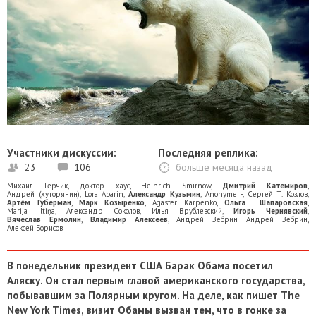
Участники дискуссии:
Последняя реплика:
23
106
больше месяца назад
Михаил Герчик
,
доктор хаус
,
Heinrich Smirnow
,
Дмитрий Катемиров
,
Андрей (хуторянин)
,
Lora Abarin
,
Александр Кузьмин
,
Anonyme -
,
Сергей Т. Козлов
,
Артём Губерман
,
Марк Козыренко
,
Agasfer Karpenko
,
Ольга Шапаровская
,
Marija Iltiņa
,
Александр Соколов
,
Илья Врублевский
,
Игорь Чернявский
,
Вячеслав Ермолин
,
Владимир Алексеев
,
Андрей Зебрин Андрей Зебрин
,
Алексей Борисов
В понедельник президент США Барак Обама посетил
Аляску. Он стал первым главой американского государства,
побывавшим за Полярным кругом. На деле, как пишет The
New York Times, визит Обамы вызван тем, что в гонке за