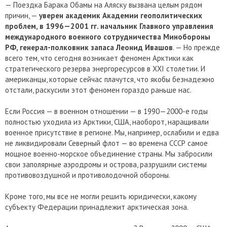
— Поездка Барака Обамы на Аляску вызвана целым рядом
причин, —
уверен академик Академии геополитических
проблем, в 1996—2001 гг. начальник Главного управления
международного военного сотрудничества Минобороны
РФ, генерал-полковник запаса Леонид Ивашов
. — Но прежде
всего тем, что сегодня возникает феномен Арктики как
стратегического резерва энергоресурсов в XXI столетии. И
американцы, которые сейчас плачутся, что якобы безнадежно
отстали, раскусили этот феномен гораздо раньше нас.
Если Россия — в военном отношении — в 1990—2000-е годы
полностью уходила из Арктики, США, наоборот, наращивали
военное присутствие в регионе. Мы, например, ослабили и едва
не ликвидировали Северный флот — во времена СССР самое
мощное военно-морское объединение страны. Мы забросили
свои заполярные аэродромы и острова, разрушили системы
противовоздушной и противолодочной обороны.
Кроме того, мы все не могли решить юридически, какому
субъекту Федерации принадлежит арктическая зона.