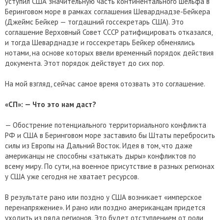
уступил США значительную часть континентального шельфа в
Беринговом море в рамках соглашения Шеварднадзе-Бейкера
(Джеймс Бейкер — тогдашний госсекретарь США). Это
соглашение Верховный Совет СССР ратифицировать отказался,
и тогда Шеварднадзе и госсекретарь Бейкер обменялись
нотами, на основе которых ввели временный порядок действия
документа. Этот порядок действует до сих пор.
На мой взгляд, сейчас самое время отозвать это соглашение.
«СП»: — Что это нам даст?
— Обострение потенциального территориального конфликта
РФ и США в Беринговом море заставило бы Штаты перебросить
силы из Европы на Дальний Восток. Идея в том, что даже
американцы не способны «затыкать дыры» конфликтов по
всему миру. По сути, на военное присутствие в разных регионах
у США уже сегодня не хватает ресурсов.
В результате рано или поздно у США возникает «имперское
перенапряжение». И рано или поздно американцам придется
уходить из ряда регионов. Это будет отступлением от роли