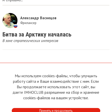
Александр Васнецов
Фрилансер
Битва за Арктику началась
В зоне стратегических интересов
Мы используем cookies-файлы, чтобы улучшить
О сайте
Прямая связь с
работу сайта и Ваше взаимодействие с ним. Если
Председателем
Устав
Вы продолжаете использовать этот сайт, вы
Прямая связь c членами клуба
Условия пользования
даете IMHOCLUB разрешение на сбор и хранение
Реклама
Политика конфиденциальности
cookies-файлов на вашем устройстве.
Контакты
Copyright © 2011 - 2026 Imho
Принять и продолжить
Club