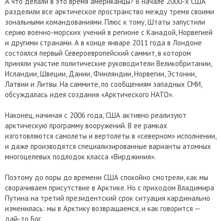
А что делали в это время американцы? В начале 2000-х США
разделили все арктическое пространство между тремя своими
зональными командованиями. Плюс к тому, Штаты запустили
серию военно-морских учений в регионе с Канадой, Норвегией
и другими странами. А в конце январе 2011 года в Лондоне
состоялся первый Североевропейский саммит, в котором
приняли участие политические руководители Великобритании,
Исландии, Швеции, Дании, Финляндии, Норвегии, Эстонии,
Латвии и Литвы. На саммите, по сообщениям западных СМИ,
обсуждалась идея создания «Арктического НАТО».
Наконец, начиная с 2006 года, США активно реализуют
арктическую программу вооружений. В ее рамках
изготовляются самолеты и вертолеты в «северном» исполнении,
и даже производятся специализированные варианты атомных
многоцелевых подлодок класса «Вирджиния».
Поэтому до поры до времени США спокойно смотрели, как мы
сворачиваем присутствие в Арктике. Но с приходом Владимира
Путина на третий президентский срок ситуация кардинально
изменилась: мы в Арктику возвращаемся, и как говорится —
дай-то Бог.