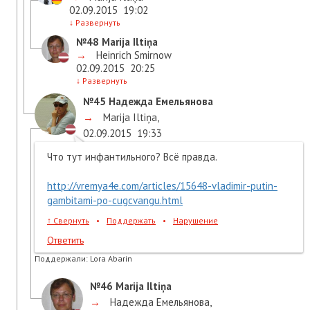
02.09.2015
19:02
↓
Развернуть
№48
Marija Iltiņa
→
Heinrich Smirnow
02.09.2015
20:25
↓
Развернуть
№45
Надежда Емельянова
→
Marija Iltiņa
,
02.09.2015
19:33
Что тут инфантильного? Всё правда.
http://vremya4e.com/articles/15648-vladimir-putin-
gambitami-po-cugcvangu.html
↑
Свернуть
•
Поддержать
•
Нарушение
Ответить
Поддержали:
Lora Abarin
№46
Marija Iltiņa
→
Надежда Емельянова
,