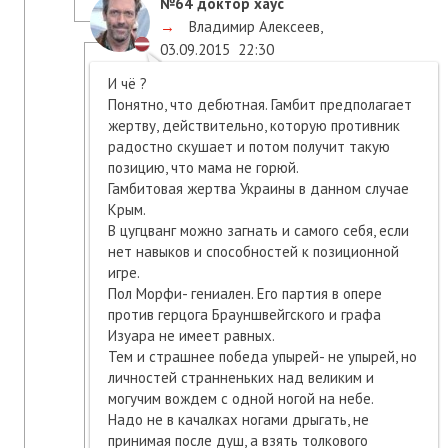
№64
доктор хаус
→
Владимир Алексеев
,
03.09.2015
22:30
И чё ?
Понятно, что дебютная. Гамбит предполагает
жертву, действительно, которую противник
радостно скушает и потом получит такую
позицию, что мама не горюй.
Гамбитовая жертва Украины в данном случае
Крым.
В цугцванг можно загнать и самого себя, если
нет навыков и способностей к позиционной
игре.
Пол Морфи- гениален. Его партия в опере
против герцога Брауншвейгского и графа
Изуара не имеет равных.
Тем и страшнее победа упырей- не упырей, но
личностей странненьких над великим и
могучим вождем с одной ногой на небе.
Надо не в качалках ногами дрыгать, не
принимая после душ, а взять толкового