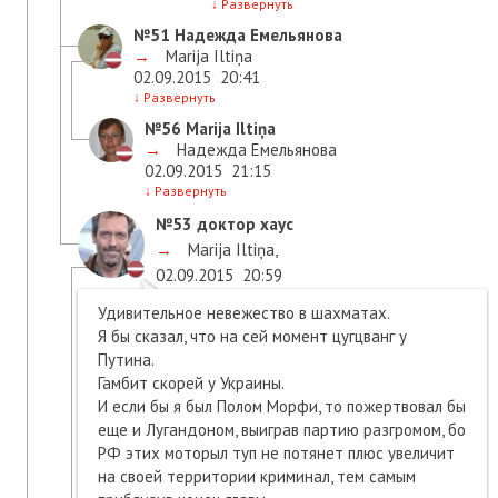
↓
Развернуть
№51
Надежда Емельянова
→
Marija Iltiņa
02.09.2015
20:41
↓
Развернуть
№56
Marija Iltiņa
→
Надежда Емельянова
02.09.2015
21:15
↓
Развернуть
№53
доктор хаус
→
Marija Iltiņa
,
02.09.2015
20:59
Удивительное невежество в шахматах.
Я бы сказал, что на сей момент цугцванг у
Путина.
Гамбит скорей у Украины.
И если бы я был Полом Морфи, то пожертвовал бы
еще и Лугандоном, выиграв партию разгромом, бо
РФ этих моторыл туп не потянет плюс увеличит
на своей территории криминал, тем самым