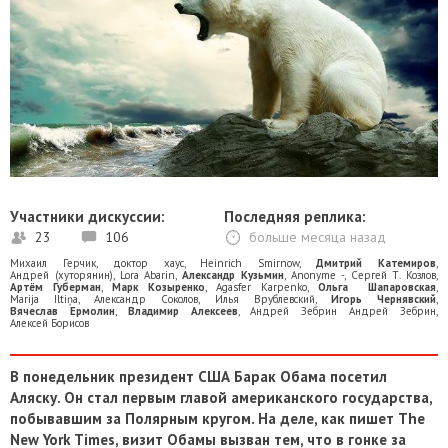
Участники дискуссии:
Последняя реплика:
23
106
больше месяца назад
Михаил Герчик
,
доктор хаус
,
Heinrich Smirnow
,
Дмитрий Катемиров
,
Андрей (хуторянин)
,
Lora Abarin
,
Александр Кузьмин
,
Anonyme -
,
Сергей Т. Козлов
,
Артём Губерман
,
Марк Козыренко
,
Agasfer Karpenko
,
Ольга Шапаровская
,
Marija Iltiņa
,
Александр Соколов
,
Илья Врублевский
,
Игорь Чернявский
,
Вячеслав Ермолин
,
Владимир Алексеев
,
Андрей Зебрин Андрей Зебрин
,
Алексей Борисов
В понедельник президент США Барак Обама посетил
Аляску. Он стал первым главой американского государства,
побывавшим за Полярным кругом. На деле, как пишет The
New York Times, визит Обамы вызван тем, что в гонке за