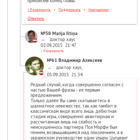
приблизив конец главы.
↓
Развернуть
•
Поддержать
•
Нарушение
Ответить
№58
Marija Iltiņa
→
доктор хаус
02.09.2015
21:47
↓
Развернуть
№61
Владимир Алексеев
→
доктор хаус
,
03.09.2015
21:34
Редкий случай, когда совершенно согласен с
частью Вашей фразы - ее первым
предложением.
Только далее Вы сами скатываетесь в
шахматное невежество, так как гамбит в
классическом виде всего лишь дебютная
стадия игры, совершенно авантюрная и
рассчитанная лишь на слабость и
неискушеннось партнера. Пол Морфи был
гением, возвышавшимся над поколением, а в
украинском руководстве одни упыри. Цугцванг