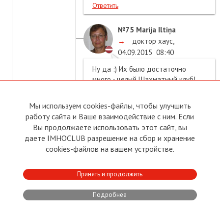
Ответить
№75
Marija Iltiņa
→
доктор хаус
,
04.09.2015
08:40
Ну да :) Их было достаточно
много - целый Шахматный клуб!
Моим тренером был Солманис.
↑
Свернуть
•
Поддержать
•
Мы используем cookies-файлы, чтобы улучшить
Нарушение
работу сайта и Ваше взаимодействие с ним. Если
Ответить
Вы продолжаете использовать этот сайт, вы
даете IMHOCLUB разрешение на сбор и хранение
cookies-файлов на вашем устройстве.
№76
доктор хаус
→
Marija Iltiņa
04.09.2015
08:47
Принять и продолжить
↓
Развернуть
№77
uke uke
Подробнее
→
Marija Iltiņa
,
04.09.2015
08:53