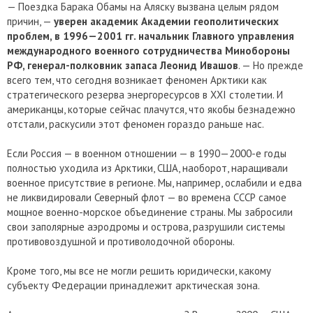
— Поездка Барака Обамы на Аляску вызвана целым рядом
причин, —
уверен академик Академии геополитических
проблем, в 1996—2001 гг. начальник Главного управления
международного военного сотрудничества Минобороны
РФ, генерал-полковник запаса Леонид Ивашов
. — Но прежде
всего тем, что сегодня возникает феномен Арктики как
стратегического резерва энергоресурсов в XXI столетии. И
американцы, которые сейчас плачутся, что якобы безнадежно
отстали, раскусили этот феномен гораздо раньше нас.
Если Россия — в военном отношении — в 1990—2000-е годы
полностью уходила из Арктики, США, наоборот, наращивали
военное присутствие в регионе. Мы, например, ослабили и едва
не ликвидировали Северный флот — во времена СССР самое
мощное военно-морское объединение страны. Мы забросили
свои заполярные аэродромы и острова, разрушили системы
противовоздушной и противолодочной обороны.
Кроме того, мы все не могли решить юридически, какому
субъекту Федерации принадлежит арктическая зона.