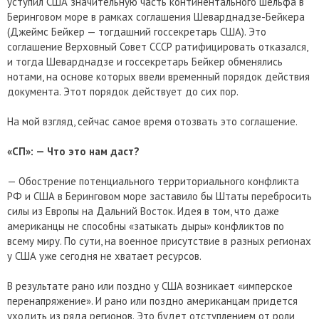
уступил США значительную часть континентального шельфа в
Беринговом море в рамках соглашения Шеварднадзе-Бейкера
(Джеймс Бейкер — тогдашний госсекретарь США). Это
соглашение Верховный Совет СССР ратифицировать отказался,
и тогда Шеварднадзе и госсекретарь Бейкер обменялись
нотами, на основе которых ввели временный порядок действия
документа. Этот порядок действует до сих пор.
На мой взгляд, сейчас самое время отозвать это соглашение.
«СП»: — Что это нам даст?
— Обострение потенциального территориального конфликта
РФ и США в Беринговом море заставило бы Штаты перебросить
силы из Европы на Дальний Восток. Идея в том, что даже
американцы не способны «затыкать дыры» конфликтов по
всему миру. По сути, на военное присутствие в разных регионах
у США уже сегодня не хватает ресурсов.
В результате рано или поздно у США возникает «имперское
перенапряжение». И рано или поздно американцам придется
уходить из ряда регионов. Это будет отступлением от роли