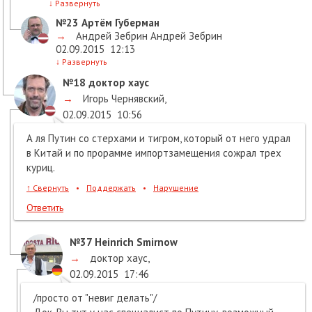
↓
Развернуть
№23
Артём Губерман
→
Андрей Зебрин Андрей Зебрин
02.09.2015
12:13
↓
Развернуть
№18
доктор хаус
→
Игорь Чернявский
,
02.09.2015
10:56
А ля Путин со стерхами и тигром, который от него удрал
в Китай и по прорамме импортзамещения сожрал трех
куриц.
↑
Свернуть
•
Поддержать
•
Нарушение
Ответить
№37
Heinrich Smirnow
→
доктор хаус
,
02.09.2015
17:46
/просто от "невиг делать"/