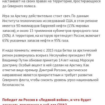
настаивает на своих правах на территорию, простирающуюся
до Северного полюса.
Игра за Арктику действительно стоит свеч. По данным
Института геологических исследований США, в этом регионе
имеется 90 миллиардов баррелей нефти (13% мировых
запасов), и около 13 триллионов кубометров природного газа
(30%). А территория, на которую претендует Россия, включает
65% указанных запасов нефти и 95% газа.
И надо понимать: именно с 2015 года битва за арктический
регион развернулась всерьез. Неслучайно президент РФ
Владимир Путин обновил принятую 14 лет назад Морскую
доктрину. Особый акцент в ней сделан на Арктику. Как
отметил вице-премьер Дмитрий Рогозин, арктическое
направление является приоритетным и требует развития
Северного флота, чтобы снизить уровень угроз национальной
безопасности.
Победит ли Россия в «Ледяной войне», и что будет
означать поражение в ней для США?