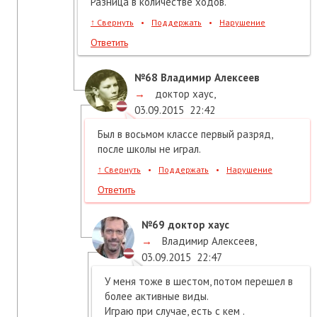
Разница в количестве ходов.
↑
Свернуть
•
Поддержать
•
Нарушение
Ответить
№68
Владимир Алексеев
→
доктор хаус
,
03.09.2015
22:42
Был в восьмом классе первый разряд,
после школы не играл.
↑
Свернуть
•
Поддержать
•
Нарушение
Ответить
№69
доктор хаус
→
Владимир Алексеев
,
03.09.2015
22:47
У меня тоже в шестом, потом перешел в
более активные виды.
Играю при случае, есть с кем .