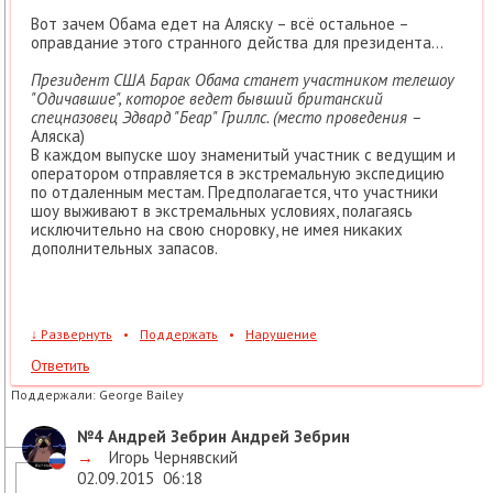
Вот зачем Обама едет на Аляску – всё остальное –
оправдание этого странного действа для президента…
Президент США Барак Обама станет участником телешоу
"Одичавшие", которое ведет бывший британский
спецназовец Эдвард "Беар" Гриллс. (место проведения –
Аляска)
В каждом выпуске шоу знаменитый участник с ведущим и
оператором отправляется в экстремальную экспедицию
по отдаленным местам. Предполагается, что участники
шоу выживают в экстремальных условиях, полагаясь
исключительно на свою сноровку, не имея никаких
дополнительных запасов.
↓
Развернуть
•
Поддержать
•
Нарушение
Ответить
Поддержали:
George Bailey
№4
Андрей Зебрин Андрей Зебрин
→
Игорь Чернявский
02.09.2015
06:18