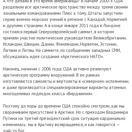
А что делали в это время американцы? В начале 2000-х США
разделили все арктическое пространство между тремя своими
зональными командованиями. Плюс к тому, Штаты запустили
серию военно-морских учений в регионе с Канадой, Норвегией
и другими странами. А в конце январе 2011 года в Лондоне
состоялся первый Североевропейский саммит, в котором
приняли участие политические руководители Великобритании,
Исландии, Швеции, Дании, Финляндии, Норвегии, Эстонии,
Латвии и Литвы. На саммите, по сообщениям западных СМИ,
обсуждалась идея создания «Арктического НАТО».
Наконец, начиная с 2006 года, США активно реализуют
арктическую программу вооружений. В ее рамках
изготовляются самолеты и вертолеты в «северном» исполнении,
и даже производятся специализированные варианты атомных
многоцелевых подлодок класса «Вирджиния».
Поэтому до поры до времени США спокойно смотрели, как мы
сворачиваем присутствие в Арктике. Но с приходом Владимира
Путина на третий президентский срок ситуация кардинально
изменилась: мы в Арктику возвращаемся, и как говорится —
дай-то Бог.