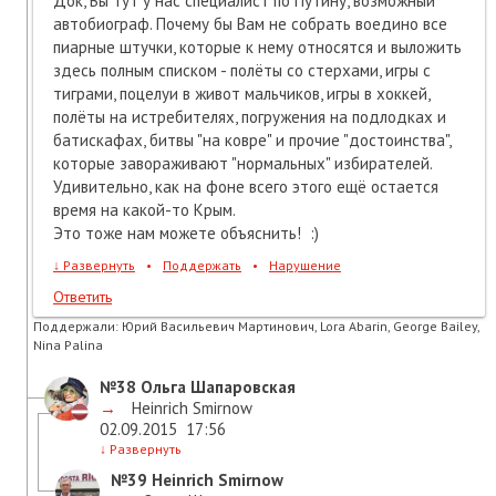
Док, Вы тут у нас специалист по Путину, возможный
автобиограф. Почему бы Вам не собрать воедино все
пиарные штучки, которые к нему относятся и выложить
здесь полным списком - полёты со стерхами, игры с
тиграми, поцелуи в живот мальчиков, игры в хоккей,
полёты на истребителях, погружения на подлодках и
батискафах, битвы "на ковре" и прочие "достоинства",
которые завораживают "нормальных" избирателей.
Удивительно, как на фоне всего этого ещё остается
время на какой-то Крым.
Это тоже нам можете объяснить! :)
↓
Развернуть
•
Поддержать
•
Нарушение
Ответить
Поддержали:
Юрий Васильевич Мартинович, Lora Abarin, George Bailey,
Nina Palina
№38
Ольга Шапаровская
→
Heinrich Smirnow
02.09.2015
17:56
↓
Развернуть
№39
Heinrich Smirnow