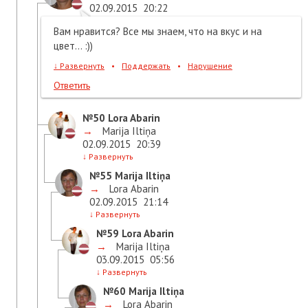
02.09.2015
20:22
Вам нравится? Все мы знаем, что на вкус и на
цвет... :))
↓
Развернуть
•
Поддержать
•
Нарушение
Ответить
№50
Lora Abarin
→
Marija Iltiņa
02.09.2015
20:39
↓
Развернуть
№55
Marija Iltiņa
→
Lora Abarin
02.09.2015
21:14
↓
Развернуть
№59
Lora Abarin
→
Marija Iltiņa
03.09.2015
05:56
↓
Развернуть
№60
Marija Iltiņa
→
Lora Abarin