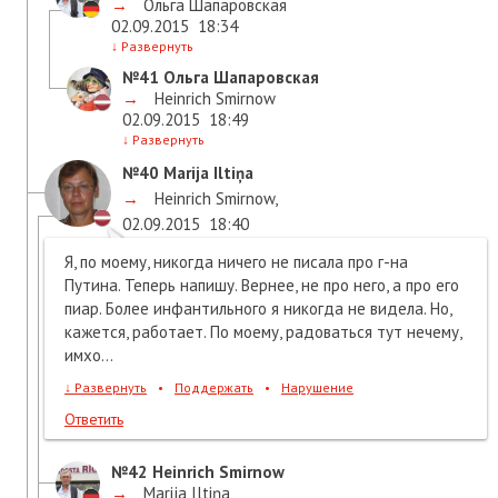
→
Ольга Шапаровская
02.09.2015
18:34
↓
Развернуть
№41
Ольга Шапаровская
→
Heinrich Smirnow
02.09.2015
18:49
↓
Развернуть
№40
Marija Iltiņa
→
Heinrich Smirnow
,
02.09.2015
18:40
Я, по моему, никогда ничего не писала про г-на
Путина. Теперь напишу. Вернее, не про него, а про его
пиар. Более инфантильного я никогда не видела. Но,
кажется, работает. По моему, радоваться тут нечему,
имхо...
↓
Развернуть
•
Поддержать
•
Нарушение
Ответить
№42
Heinrich Smirnow
→
Marija Iltiņa