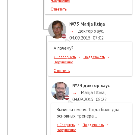
Нарушение
Ответить
№73
Marija Iltiņa
→
доктор хаус
,
04.09.2015
07:02
А почему?
↓
Развернуть
•
Поддержать
•
Нарушение
Ответить
№74
доктор хаус
→
Marija Iltiņa
,
04.09.2015
08:22
Вычислит меня. Тогда было два
основных тренера...
↑
Свернуть
•
Поддержать
•
Нарушение