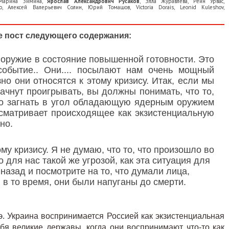
Марина Зимина
,
Ярослав Александрович Русаков
,
Элла Журавлёва
,
Рейн Урвас
,
о
,
Алексей Валерьевич Солин
,
Юрий Томашов
,
Victoria Dorais
,
Leonid Kuleshov
,
е пост следующего содержания:
 оружие в состояние повышенной готовности. Это
событие.. Они.... посылают нам очень мощный
зно они относятся к этому кризису. Итак, если мы
ачнут проигрывать, вы должны понимать, что то,
то загнать в угол обладающую ядерным оружием
ссматривает происходящее как экзистенциальную
но.
му кризису. Я не думаю, что то, что произошло во
 для нас такой же угрозой, как эта ситуация для
назад и посмотрите на то, что думали лица,
 то время, они были напуганы до смерти.
э. Украина воспринимается Россией как экзистенциальная
бя великие державы, когда они воспринимают что-то как