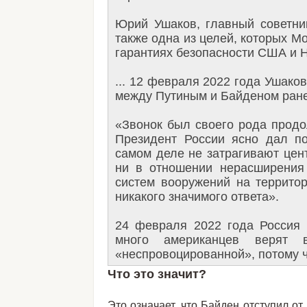
​Юрий Ушаков, главный советни
также одна из целей, которых М
гарантиях безопасности США и 
... 12 февраля 2022 года Ушак
между Путиным и Байденом ранее
«Звонок был своего рода прод
Президент России ясно дал по
самом деле не затрагивают цен
ни в отношении нерасширения
систем вооружений на террито
никакого значимого ответа».
24 февраля 2022 года Россия в
много американцев веря
«неспровоцированной», потому ч
Что это значит?
Это означает, что Байден отступил от