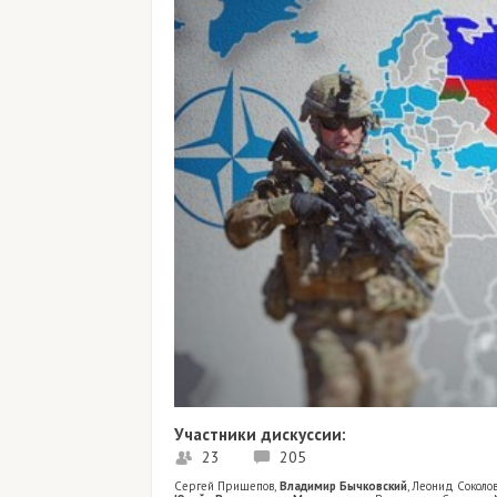
Участники дискуссии:
23
205
Сергей Прищепов
,
Владимир Бычковский
,
Леонид Соколо