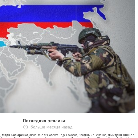
Последняя реплика:
больше месяца назад
в
,
Марк Козыренко
,
arvid miezis
,
Александр Соколов
,
Владимир Иванов
,
Дмитрий Виннер
,