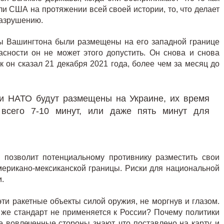
али США на протяжении всей своей истории, то, что делает
разрушению.
ты Вашингтона были размещены на его западной границе
сности он не может этого допустить. Он снова и снова
к он сказал 21 декабря 2021 года, более чем за месяц до
и НАТО будут размещены на Украине, их время
всего 7-10 минут, или даже пять минут для
 позволит потенциальному противнику разместить свои
мерикано-мексиканской границы. Риски для национальной
.
ти ракетные объекты силой оружия, не моргнув и глазом.
 же стандарт не применяется к России? Почему политики
вовлеченные стороны знают, что поставлено на карту, и