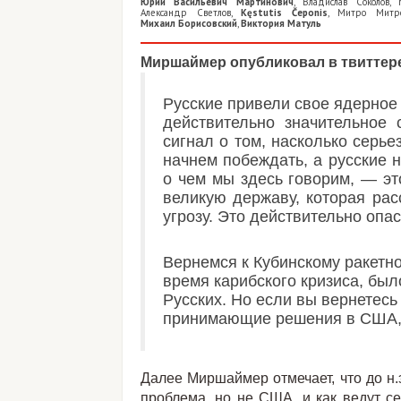
Юрий Васильевич Мартинович
,
Владислав Соколов
,
Александр Светлов
,
Kęstutis Čeponis
,
Митро Митр
Михаил Борисовский
,
Виктория Матуль
Миршаймер опубликовал в твиттер
Русские привели свое ядерное
действительно значительное 
сигнал о том, насколько серье
начнем побеждать, а русские н
о чем мы здесь говорим, — э
великую державу, которая ра
угрозу. Это действительно опас
Вернемся к Кубинскому ракетно
время карибского кризиса, было
Русских. Но если вы вернетесь 
принимающие решения в США, в
Далее Миршаймер отмечает, что до н.
проблема, но не США, и как ведут се