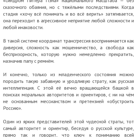
«синдром Питера Пэна» национального масштаба — без
сказочного обаяния, но с тяжёлыми последствиями. Когда
стадия «хочу всё понимать и во всё верить» затягивается,
она переходит в агрессивное неприятие любой сложности и
любой инаковости.
В такой системе координат трансгрессия воспринимается как
диверсия, сложность как мошенничество, а свобода как
беспризорность, которую нужно немедленно прекратить,
назначив папу с ремнём.
И конечно, только из младенческого состояния можно
породить такую забавную и уродливую страту, как русская
интеллигенция. С этой её вечно вращающейся башкой в
поисках моральных авторитетов и ориентиров, с ни на чём
не основанным мессианством и претензией «обустроить
Россию».
Один из ярких представителей этой чудесной страты, тот
самый авторитет и ориентир, беседуя о русской культуре,
прямо так и говорит, что ключ к пониманию всей