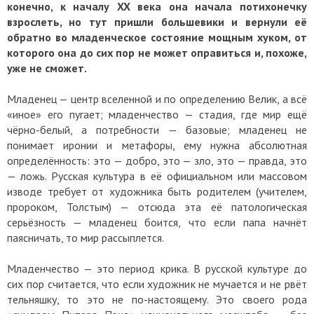
конечно, к началу XX века она начала потихонечку
взрослеть, но тут пришли большевики и вернули её
обратно во младенческое состояние мощным хуком, от
которого она до сих пор не может оправиться и, похоже,
уже не сможет.
Младенец — центр вселенной и по определению Велик, а всё
«иное» его пугает; младенчество — стадия, где мир ещё
чёрно-белый, а потребности — базовые; младенец не
понимает иронии и метафоры, ему нужна абсолютная
определённость: это — добро, это — зло, это — правда, это
— ложь. Русская культура в её официальном или массовом
изводе требует от художника быть родителем (учителем,
пророком, Толстым) — отсюда эта её патологическая
серьёзность — младенец боится, что если папа начнёт
паясничать, то мир рассыплется.
Младенчество — это период крика. В русской культуре до
сих пор считается, что если художник не мучается и не рвёт
тельняшку, то это не по-настоящему. Это своего рода