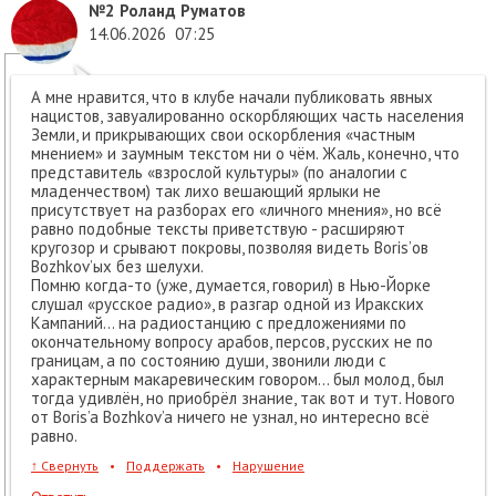
№2
Роланд Руматов
14.06.2026
07:25
А мне нравится, что в клубе начали публиковать явных
нацистов, завуалированно оскорбляющих часть населения
Земли, и прикрывающих свои оскорбления «частным
мнением» и заумным текстом ни о чём. Жаль, конечно, что
представитель «взрослой культуры» (по аналогии с
младенчеством) так лихо вешающий ярлыки не
присутствует на разборах его «личного мнения», но всё
равно подобные тексты приветствую - расширяют
кругозор и срывают покровы, позволяя видеть Boris’ов
Bozhkov’ых без шелухи.
Помню когда-то (уже, думается, говорил) в Нью-Йорке
слушал «русское радио», в разгар одной из Иракских
Кампаний… на радиостанцию с предложениями по
окончательному вопросу арабов, персов, русских не по
границам, а по состоянию души, звонили люди с
характерным макаревическим говором… был молод, был
тогда удивлён, но приобрёл знание, так вот и тут. Нового
от Boris’a Bozhkov’a ничего не узнал, но интересно всё
равно.
↑
Свернуть
•
Поддержать
•
Нарушение