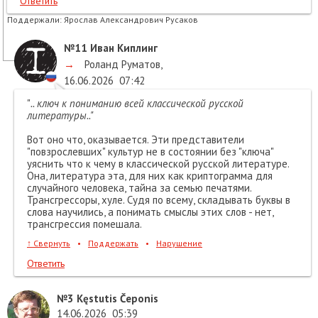
Ответить
Поддержали:
Ярослав Александрович Русаков
№11
Иван Киплинг
→
Роланд Руматов
,
16.06.2026
07:42
"
.. ключ к пониманию всей классической русской
литературы.."
Вот оно что, оказывается. Эти представители
"повзрослевших" культур не в состоянии без "ключа"
уяснить что к чему в классической русской литературе.
Она, литература эта, для них как криптограмма для
случайного человека, тайна за семью печатями.
Трансгрессоры, хуле. Судя по всему, складывать буквы в
слова научились, а понимать смыслы этих слов - нет,
трансгрессия помешала.
↑
Свернуть
•
Поддержать
•
Нарушение
Ответить
№3
Kęstutis Čeponis
14.06.2026
05:39