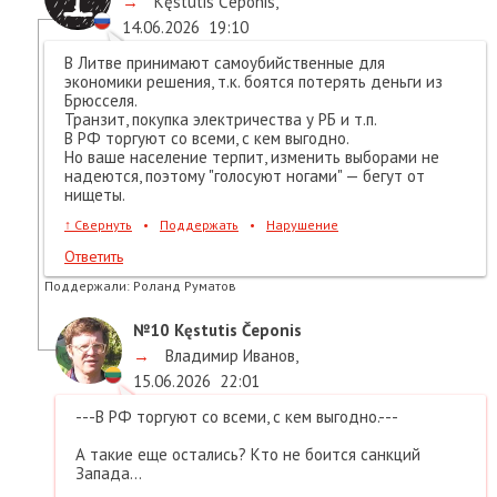
→
Kęstutis Čeponis
,
14.06.2026
19:10
В Литве принимают самоубийственные для
экономики решения, т.к. боятся потерять деньги из
Брюсселя.
Транзит, покупка электричества у РБ и т.п.
В РФ торгуют со всеми, с кем выгодно.
Но ваше население терпит, изменить выборами не
надеются, поэтому "голосуют ногами" — бегут от
нищеты.
↑
Свернуть
•
Поддержать
•
Нарушение
Ответить
Поддержали:
Роланд Руматов
№10
Kęstutis Čeponis
→
Владимир Иванов
,
15.06.2026
22:01
---В РФ торгуют со всеми, с кем выгодно.---
А такие еще остались? Кто не боится санкций
Запада...