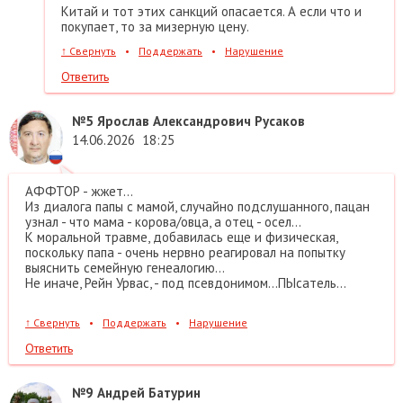
Китай и тот этих санкций опасается. А если что и
покупает, то за мизерную цену.
↑
Свернуть
•
Поддержать
•
Нарушение
Ответить
№5
Ярослав Александрович Русаков
14.06.2026
18:25
АФФТОР - жжет...
Из диалога папы с мамой, случайно подслушанного, пацан
узнал - что мама - корова/овца, а отец - осел...
К моральной травме, добавилась еще и физическая,
поскольку папа - очень нервно реагировал на попытку
выяснить семейную генеалогию...
Не иначе, Рейн Урвас, - под псевдонимом...ПЫсатель...
↑
Свернуть
•
Поддержать
•
Нарушение
Ответить
№9
Андрей Батурин