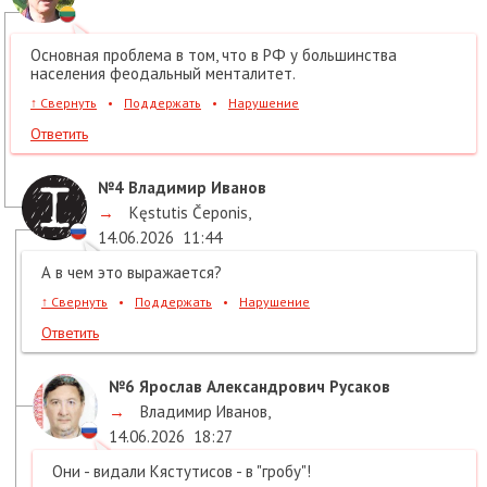
Основная проблема в том, что в РФ у большинства
населения феодальный менталитет.
↑
Свернуть
•
Поддержать
•
Нарушение
Ответить
№4
Владимир Иванов
→
Kęstutis Čeponis
,
14.06.2026
11:44
А в чем это выражается?
↑
Свернуть
•
Поддержать
•
Нарушение
Ответить
№6
Ярослав Александрович Русаков
→
Владимир Иванов
,
14.06.2026
18:27
Они - видали Кястутисов - в "гробу"!