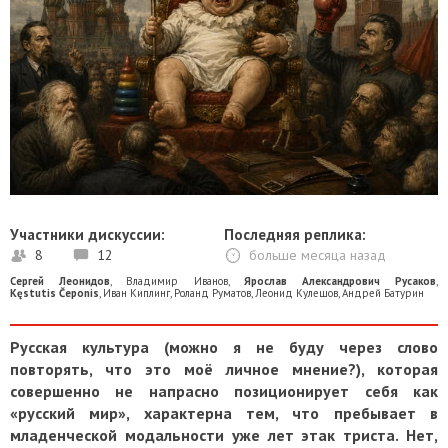
Участники дискуссии:
Последняя реплика:
8
12
больше месяца назад
Сергей Леонидов
,
Владимир Иванов
,
Ярослав Александрович Русаков
,
Kęstutis Čeponis
,
Иван Киплинг
,
Роланд Руматов
,
Леонид Кулешов
,
Андрей Батурин
Русская культура (можно я не буду через слово
повторять, что это моё личное мнение?), которая
совершенно не напрасно позиционирует себя как
«русский мир», характерна тем, что пребывает в
младенческой модальности уже лет этак триста. Нет,