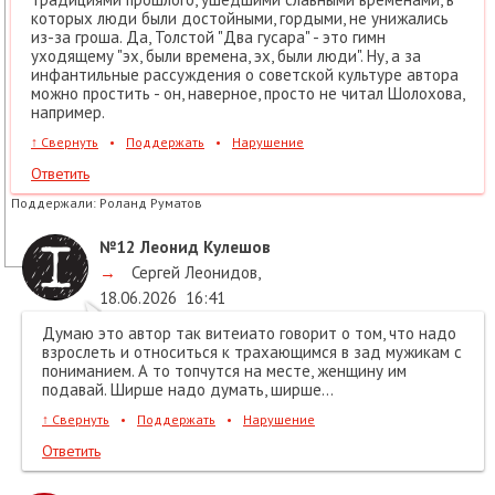
которых люди были достойными, гордыми, не унижались
из-за гроша. Да, Толстой "Два гусара" - это гимн
уходящему "эх, были времена, эх, были люди". Ну, а за
инфантильные рассуждения о советской культуре автора
можно простить - он, наверное, просто не читал Шолохова,
например.
↑
Свернуть
•
Поддержать
•
Нарушение
Ответить
Поддержали:
Роланд Руматов
№12
Леонид Кулешов
→
Сергей Леонидов
,
18.06.2026
16:41
Думаю это автор так витеиато говорит о том, что надо
взрослеть и относиться к трахающимся в зад мужикам с
пониманием. А то топчутся на месте, женщину им
подавай. Ширше надо думать, ширше...
↑
Свернуть
•
Поддержать
•
Нарушение
Ответить