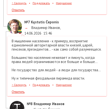
↑
Свернуть
•
Поддержать
•
Нарушение
Ответить
№7
Kęstutis Čeponis
→
Владимир Иванов
,
14.06.2026
15:46
В мышлении населения - к примеру, восприятие
единоличной авторитарной власти князей, царей,
генсеков, президентов... - как само собой разумеещеся.
Большинство населения нежелает и пикнуть, когда
права людей ограничиваются все больше и больше...
Не государство для людей - а люди для государства...
Ну и типичная феодальная пирамида власти.
↑
Свернуть
•
Поддержать
•
Нарушение
Ответить
№8
Владимир Иванов