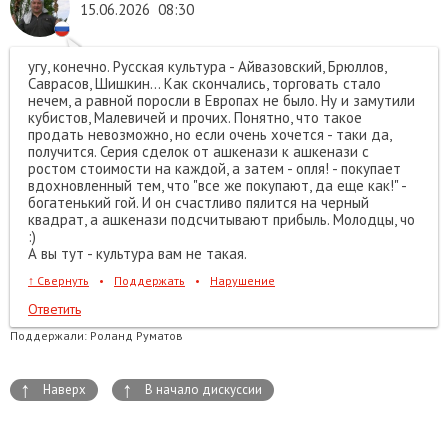
15.06.2026
08:30
угу, конечно. Русская культура - Айвазовский, Брюллов,
Саврасов, Шишкин... Как скончались, торговать стало
нечем, а равной поросли в Европах не было. Ну и замутили
кубистов, Малевичей и прочих. Понятно, что такое
продать невозможно, но если очень хочется - таки да,
получится. Серия сделок от ашкенази к ашкенази с
ростом стоимости на каждой, а затем - опля! - покупает
вдохновленный тем, что "все же покупают, да еще как!" -
богатенький гой. И он счастливо пялится на черный
квадрат, а ашкенази подсчитывают прибыль. Молодцы, чо
:)
А вы тут - культура вам не такая.
↑
Свернуть
•
Поддержать
•
Нарушение
Ответить
Поддержали:
Роланд Руматов
↑
↑
Наверх
В начало дискуссии