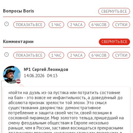
Вопросы Boris
СВЕРНУТЬ ВСЕ
ПОКАЗАТЬ ВСЕ
1 ЧАС
2 ЧАСА
6 ЧАСОВ
СУТКИ
Комментарии
СВЕРНУТЬ ВСЕ
ПОКАЗАТЬ ВСЕ
1 ЧАС
2 ЧАСА
6 ЧАСОВ
СУТКИ
№1
Сергей Леонидов
14.06.2026
04:13
«пойти на дуэль из-за пустяка или потратить состояние
на бал» - это вовсе не инфантильность, а доведённый до
абсолюта признак зрелости той эпохи. Это смысл
существования дворянства: демонстративное
потребление и защита своей чести, своей позиции в
сословной пирамиде. Мир золотого тельца, пришедший на
смену феодальным обществам в Европе несколько
раньше, чем в России, заставил восхищаться прекрасными
традициями прошлого, ушедшими славными временами, в