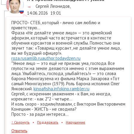
→
Сергей Леонидов
,
14.06.2026
19:01
ПРОСТО- СТЕБ, который - лично сам люблю и
приветствую...
Фраза «Не делайте умное лицо» — это армейский
афоризм, который часто встречается в контексте
обучения курсантов и военной службы. Полностью она
звучит так: «Товарищ курсант, не делайте умное лицо,
вы же будущий офицер!».
roza.ru
samlib.ru
author.today
dzen.ru
"Умное лицо — это ещё не признак ума, господа. Все
глупости на земле делаются именно с этим выражением
лица. Улыбайтесь, господа, улыбайтесь!» — это слова
барона Мюнхгаузена из фильма Марка Захарова «Тот
самый Мюнхгаузен» (1979). Роль барона исполнил Олег
Янковский.
kinoafisha.info
kino.rambler.ru
Сергей, с искренним уважением - к Вам, но иногда,
изрекаете: - как 2*2 - четыре...
И коль скоро - ходили/плавали, с Виктором Викторовичем
Конецким - ЖИСТЬ - не сводила?
Просто - за ради интереса...
↑
Свернуть
•
Поддержать
•
Нарушение
Ответить