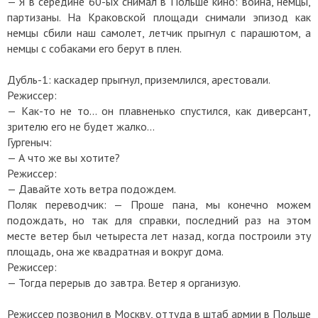
— Я в середине 60-ых снимал в Польше кино: война, немцы,
партизаны. На Краковской площади снимали эпизод как
немцы сбили наш самолет, летчик прыгнул с парашютом, а
немцы с собаками его берут в плен.
Дубль-1: каскадер прыгнул, приземлился, арестовали.
Режиссер:
— Как-то не то... он плавненько спустился, как диверсант,
зрителю его не будет жалко...
Гургеныч:
— А что же вы хотите?
Режиссер:
— Давайте хоть ветра подождем.
Поляк переводчик: — Проше пана, мы конечно можем
подождать, но так для справки, последний раз на этом
месте ветер был четыреста лет назад, когда построили эту
площадь, она же квадратная и вокруг дома.
Режиссер:
— Тогда перерыв до завтра. Ветер я организую.
Режиссер позвонил в Москву, оттуда в штаб армии в Польше