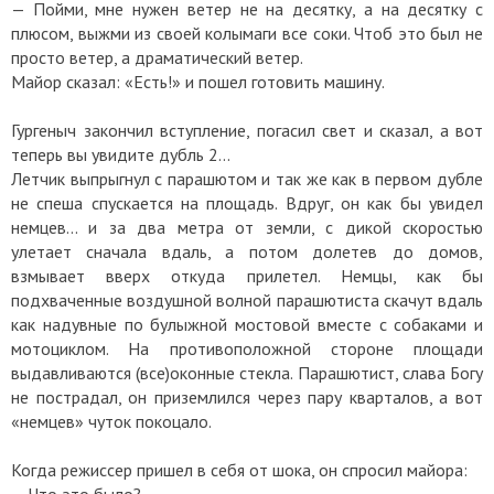
— Пойми, мне нужен ветер не на десятку, а на десятку с
плюсом, выжми из своей колымаги все соки. Чтоб это был не
просто ветер, а драматический ветер.
Майор сказал: «Есть!» и пошел готовить машину.
Гургеныч закончил вступление, погасил свет и сказал, а вот
теперь вы увидите дубль 2...
Летчик выпрыгнул с парашютом и так же как в первом дубле
не спеша спускается на площадь. Вдруг, он как бы увидел
немцев... и за два метра от земли, с дикой скоростью
улетает сначала вдаль, а потом долетев до домов,
взмывает вверх откуда прилетел. Немцы, как бы
подхваченные воздушной волной парашютиста скачут вдаль
как надувные по булыжной мостовой вместе с собаками и
мотоциклом. На противоположной стороне площади
выдавливаются (все)оконные стекла. Парашютист, слава Богу
не пострадал, он приземлился через пару кварталов, а вот
«немцев» чуток покоцало.
Когда режиссер пришел в себя от шока, он спросил майора: