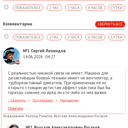
ПОКАЗАТЬ ВСЕ
1 ЧАС
2 ЧАСА
6 ЧАСОВ
СУТКИ
Комментарии
СВЕРНУТЬ ВСЕ
ПОКАЗАТЬ ВСЕ
1 ЧАС
2 ЧАСА
6 ЧАСОВ
СУТКИ
№1
Сергей Леонидов
14.06.2026
04:27
С реальностью никакой связи не имеет. Машина для
дезактивации боевой техники имеет не вентилятор, а
турбореактивный двигатель. При применении её по
открыто стоящим артистам эффект ужастика был бы
гораздо сильнее, но вряд ли кто-либо из них выжил.
↑
Свернуть
•
Поддержать
•
Нарушение
Ответить
Поддержали:
Роланд Руматов, Ярослав Александрович Русаков
№2
Ярослав Александрович Русаков