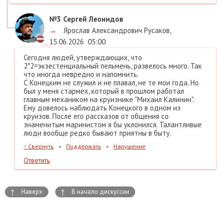
№3
Сергей Леонидов
→
Ярослав Александрович Русаков
,
15.06.2026
05:00
Сегодня людей, утверждающих, что
2*2=экзестенциальный пельмень, развелось много. Так
что иногда невредно и напомнить.
С Конецким не служил и не плавал, не те мои года. Но
был у меня стармех, который в прошлом работал
главным механиком на круизнике "Михаил Калинин".
Ему довелось наблюдать Конецкого в одном из
круизов. После его рассказов от общения со
знаменитым маринистом я бы уклонился. Талантливые
люди вообще редко бывают приятны в быту.
↑
Свернуть
•
Поддержать
•
Нарушение
Ответить
↑
↑
Наверх
В начало дискуссии