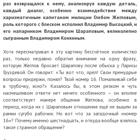
раз возвращался к нему, анализируя каждую деталь,
каждый диалог, особенно взаимодействие между
харизматичным капитаном милиции Глебом Жегловым,
роль которого с блеском исполнил Владимир Высоцкий, и
его напарником Владимиром Шараповым, великолепно
сыгранным Владимиром Конкиным.
Хотя пересматривал я эту картину бессчётное количество
раз, только недавно обратил внимание на одну фразу,
которую Жеглов бросает Шарапову после обыска у Ларисы
Груздевой. Он говорит: «Ты вот что, орёл! Свои премудрые
вопросы придержи, понял? Твой номер 16. Помалкивай себе
в трубочку, ясно?» Казалось бы, в этом резком и чуть
насмешливом ответе нет ничего особенного — он вполне
соответствует манере общения Жеглова, особенно в
период, когда их с Шараповым отношения ещё не вышли за
рамки сугубо рабочих. Но вот что за загадочный «номер
16»? Почему именно шестнадцать, и откуда вообще взялось
такое странное обращение?