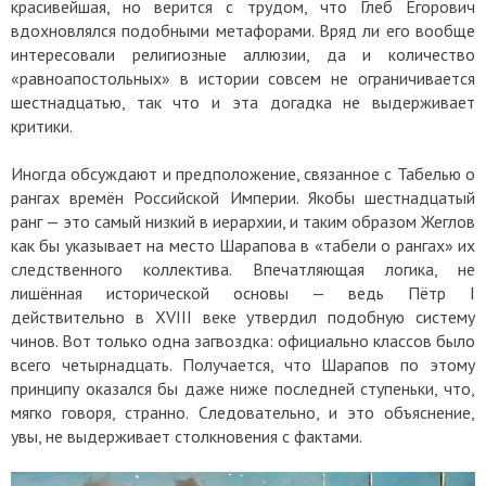
красивейшая, но верится с трудом, что Глеб Егорович
вдохновлялся подобными метафорами. Вряд ли его вообще
интересовали религиозные аллюзии, да и количество
«равноапостольных» в истории совсем не ограничивается
шестнадцатью, так что и эта догадка не выдерживает
критики.
Иногда обсуждают и предположение, связанное с Табелью о
рангах времён Российской Империи. Якобы шестнадцатый
ранг — это самый низкий в иерархии, и таким образом Жеглов
как бы указывает на место Шарапова в «табели о рангах» их
следственного коллектива. Впечатляющая логика, не
лишённая исторической основы — ведь Пётр I
действительно в XVIII веке утвердил подобную систему
чинов. Вот только одна загвоздка: официально классов было
всего четырнадцать. Получается, что Шарапов по этому
принципу оказался бы даже ниже последней ступеньки, что,
мягко говоря, странно. Следовательно, и это объяснение,
увы, не выдерживает столкновения с фактами.