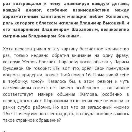
раз возвращался к нему, анализируя каждую деталь,
каждый диалог, особенно взаимодействие между
харизматичным капитаном милиции Глебом Жегловым,
роль которого с блеском исполнил Владимир Высоцкий, и
его напарником Владимиром Шараповым, великолепно
сыгранным Владимиром Конкиным.
Хотя пересматривал я эту картину бессчётное количество
раз, только недавно обратил внимание на одну фразу,
которую Жеглов бросает Шарапову после обыска у Ларисы
Груздевой. Он говорит: «Ты вот что, орёл! Свои премудрые
вопросы придержи, понял? Твой номер 16. Помалкивай себе
в трубочку, ясно?» Казалось бы, в этом резком и чуть
насмешливом ответе нет ничего особенного — он вполне
соответствует манере общения Жеглова, особенно в
период, когда их с Шараповым отношения ещё не вышли за
рамки сугубо рабочих. Но вот что за загадочный «номер
16»? Почему именно шестнадцать, и откуда вообще взялось
такое странное обращение?