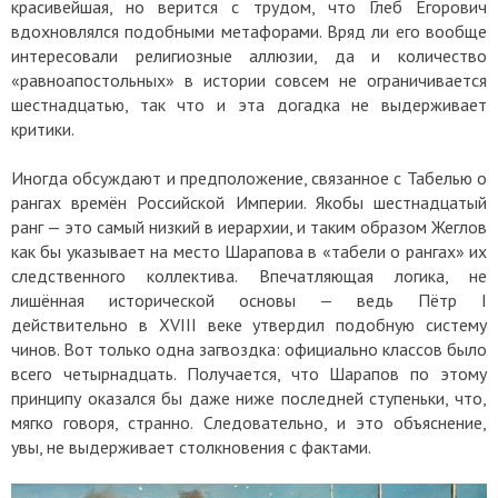
красивейшая, но верится с трудом, что Глеб Егорович
вдохновлялся подобными метафорами. Вряд ли его вообще
интересовали религиозные аллюзии, да и количество
«равноапостольных» в истории совсем не ограничивается
шестнадцатью, так что и эта догадка не выдерживает
критики.
Иногда обсуждают и предположение, связанное с Табелью о
рангах времён Российской Империи. Якобы шестнадцатый
ранг — это самый низкий в иерархии, и таким образом Жеглов
как бы указывает на место Шарапова в «табели о рангах» их
следственного коллектива. Впечатляющая логика, не
лишённая исторической основы — ведь Пётр I
действительно в XVIII веке утвердил подобную систему
чинов. Вот только одна загвоздка: официально классов было
всего четырнадцать. Получается, что Шарапов по этому
принципу оказался бы даже ниже последней ступеньки, что,
мягко говоря, странно. Следовательно, и это объяснение,
увы, не выдерживает столкновения с фактами.