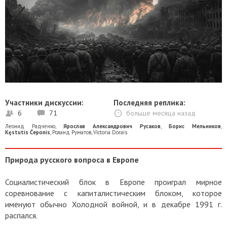
Участники дискуссии:
Последняя реплика:
6
71
больше месяца назад
Леонид Радченко
,
Ярослав Александрович Русаков
,
Борис Мельников
,
Kęstutis Čeponis
,
Роланд Руматов
,
Victoria Dorais
Природа русского вопроса в Европе
Социалистический блок в Европе проиграл мирное
соревнование с капиталистическим блоком, которое
именуют обычно Холодной войной, и в декабре 1991 г.
распался.