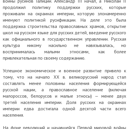
войны русинов Галиции. Александр III начал, а Николай II
продолжил политику поддержки русских, которые
проживали на окраинах империи, которую злонамеренно
именуют политикой русификации. На деле это была
поддержка строительства православных храмов, открытие
школ на русском языке для русских детей, введение русского
как официального в государственном управлении. Русская
культура никому насильно не навязывалась, но
воспринималась малыми этносами, как более
привлекательная по своему содержанию.
Успешное экономическое и военное развитие привело к
тому, что на начало XX в. великорусский народ стал
составлять менее половины населения формирующейся
русской нации, а православное население (включая
малороссов, белорусов и малые этносы) — менее двух
третей населения империи. Доля русских на окраинах
империи едва достигала одной десятой части всего
населения.
На фоне революций и начавшейся Первой мировой войны