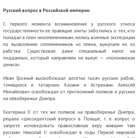
Русский вопрос в Российской империи
С первого момента возникновения у русского этноса
государственности ее правящие элиты заботились о тех, кто
попадал в плен иноплеменникам, велись военные экспедиции
по вызволению соплеменников из плена, выкупали их из
рабства. Существовал даже специальный налог на
подданных, который направляли на выкуп — «полонянская
деньга».
Иван Грозный высвобождал десятки тысяч русских рабов,
томящихся в татарских Казани и Астрахани. Алексей
Михайлович освобождал от притеснений поляков и русских
на левобережье Днепра.
Екатерина II от тех же поляков на правобережье Днепра,
решала «диссидентский вопрос» в Польше, т. е. вопрос о
запрете исповедовать православную веру жившим там
русским. Николай II освобождал в годы Первой мировой