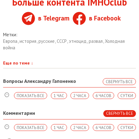
Больше контента IMHOclub
в Telegram
в Facebook
Метки:
Европа
,
история
,
русские
,
СССР
,
этноцид
,
развал
,
Холодная
война
Еще по теме
↓
Вопросы Александру Гапоненко
СВЕРНУТЬ ВСЕ
ПОКАЗАТЬ ВСЕ
1 ЧАС
2 ЧАСА
6 ЧАСОВ
СУТКИ
Комментарии
СВЕРНУТЬ ВСЕ
ПОКАЗАТЬ ВСЕ
1 ЧАС
2 ЧАСА
6 ЧАСОВ
СУТКИ