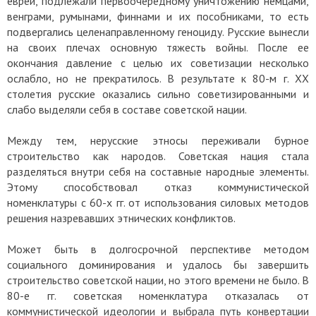
евреи, подлежали первоочередному уничтожению немцами,
венграми, румынами, финнами и их пособниками, то есть
подвергались целенаправленному геноциду. Русские вынесли
на своих плечах основную тяжесть войны. После ее
окончания давление с целью их советизации несколько
ослабло, но не прекратилось. В результате к 80-м г. ХХ
столетия русские оказались сильно советизированными и
слабо выделяли себя в составе советской нации.
Между тем, нерусские этносы переживали бурное
строительство как народов. Советская нация стала
разделяться внутри себя на составные народные элементы.
Этому способствовал отказ коммунистической
номенклатуры с 60-х гг. от использования силовых методов
решения назревавших этнических конфликтов.
Может быть в долгосрочной перспективе методом
социального доминирования и удалось бы завершить
строительство советской нации, но этого времени не было. В
80-е гг. советская номенклатура отказалась от
коммунистической идеологии и выбрала путь конвертации