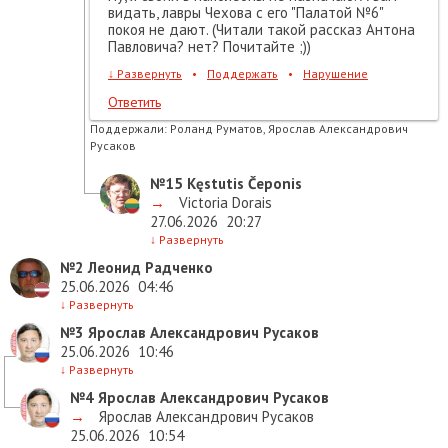
видать, лавры Чехова с его "Палатой №6"
покоя не дают. (Читали такой рассказ Антона
Павловича? нет? Почитайте ;))
↓
Развернуть
•
Поддержать
•
Нарушение
Ответить
Поддержали:
Роланд Руматов, Ярослав Александрович
Русаков
№15
Kęstutis Čeponis
→
Victoria Dorais
27.06.2026
20:27
↓
Развернуть
№2
Леонид Радченко
25.06.2026
04:46
↓
Развернуть
№3
Ярослав Александрович Русаков
25.06.2026
10:46
↓
Развернуть
№4
Ярослав Александрович Русаков
→
Ярослав Александрович Русаков
25.06.2026
10:54