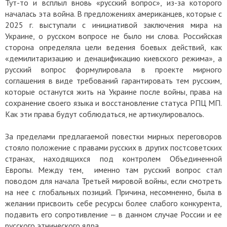
Тут-то и всплыл вновь «русский вопрос», из-за которого
началась эта война. В предложениях американцев, которые с
2025 г. выступали с инициативой заключения мира на
Украине, о русском вопросе не было ни слова. Российская
сторона определяла цели ведения боевых действий, как
«демилитаризацию и денацификацию киевского режима», а
русский вопрос формулировала в проекте мирного
соглашения в виде требований гарантировать тем русским,
которые останутся жить на Украине после войны, права на
сохранение своего языка и восстановление статуса РПЦ МП.
Как эти права будут соблюдаться, не артикулировалось.
За пределами предлагаемой повестки мирных переговоров
стояло положение с правами русских в других постсоветских
странах, находящихся под контролем Объединенной
Европы. Между тем, именно там русский вопрос стал
поводом для начала Третьей мировой войны, если смотреть
на нее с глобальных позиций. Причина, несомненно, была в
желании присвоить себе ресурсы более слабого конкурента,
подавить его сопротивление — в данном случае России и ее
русского этнического ядра.