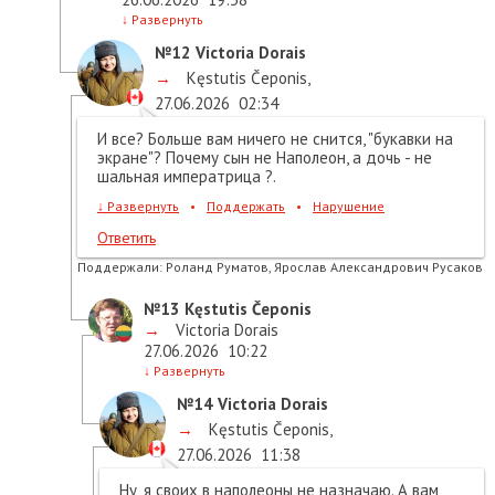
↓
Развернуть
№12
Victoria Dorais
→
Kęstutis Čeponis
,
27.06.2026
02:34
И все? Больше вам ничего не снится, "букавки на
экране"? Почему сын не Наполеон, а дочь - не
шальная императрица ?.
↓
Развернуть
•
Поддержать
•
Нарушение
Ответить
Поддержали:
Роланд Руматов, Ярослав Александрович Русаков
№13
Kęstutis Čeponis
→
Victoria Dorais
27.06.2026
10:22
↓
Развернуть
№14
Victoria Dorais
→
Kęstutis Čeponis
,
27.06.2026
11:38
Ну, я своих в наполеоны не назначаю. А вам