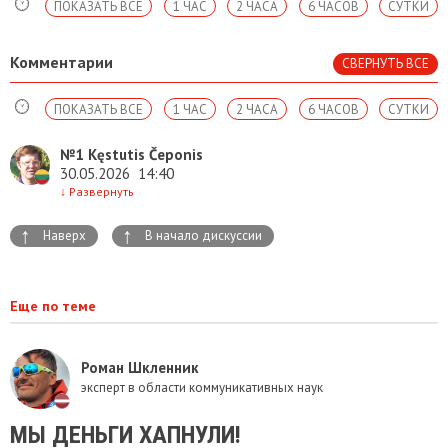
ПОКАЗАТЬ ВСЕ
1 ЧАС
2 ЧАСА
6 ЧАСОВ
СУТКИ
Комментарии
СВЕРНУТЬ ВСЕ
ПОКАЗАТЬ ВСЕ
1 ЧАС
2 ЧАСА
6 ЧАСОВ
СУТКИ
№1
Kęstutis Čeponis
30.05.2026
14:40
↓
Развернуть
↑
↑
Наверх
В начало дискуссии
Еще по теме
Роман Шкленник
эксперт в области коммуникативных наук
МЫ ДЕНЬГИ ХАПНУЛИ!