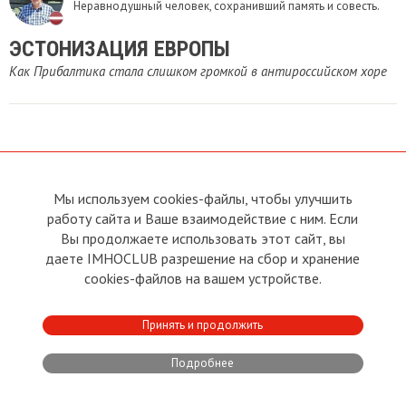
Неравнодушный человек, сохранивший память и совесть.
​ЭСТОНИЗАЦИЯ ЕВРОПЫ
Как Прибалтика стала слишком громкой в антироссийском хоре
Мы используем cookies-файлы, чтобы улучшить
О сайте
Прямая связь с
Председателем
работу сайта и Ваше взаимодействие с ним. Если
Устав
Вы продолжаете использовать этот сайт, вы
Прямая связь c членами клуба
Условия пользования
даете IMHOCLUB разрешение на сбор и хранение
Реклама
Политика конфиденциальности
cookies-файлов на вашем устройстве.
Контакты
Copyright © 2011 - 2026 Imho
Принять и продолжить
Club
Подробнее
Developed by:
CRA