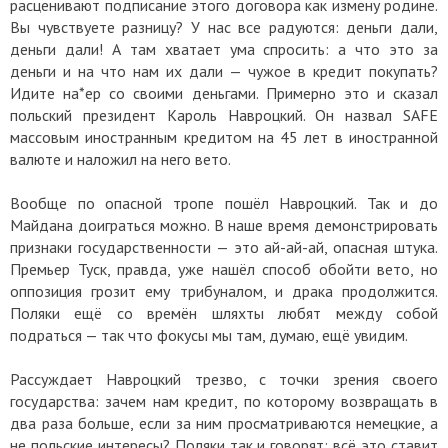
расценивают подписание этого договора как измену родине.
Вы чувствуете разницу? У нас все радуются: деньги дали,
деньги дали! А там хватает ума спросить: а что это за
деньги и на что нам их дали — чужое в кредит покупать?
Идите на*ер со своими деньгами. Примерно это и сказал
польский президент Кароль Навроцкий. Он назвал SAFE
массовым иностранным кредитом на 45 лет в иностранной
валюте и наложил на него вето.
Вообще по опасной тропе пошёл Навроцкий. Так и до
Майдана доиграться можно. В наше время демонстрировать
признаки государственности — это ай-ай-ай, опасная штука.
Премьер Туск, правда, уже нашёл способ обойти вето, но
оппозиция грозит ему трибуналом, и драка продолжится.
Поляки ещё со времён шляхты любят между собой
подраться — так что фокусы мы там, думаю, ещё увидим.
Рассуждает Навроцкий трезво, с точки зрения своего
государства: зачем нам кредит, по которому возвращать в
два раза больше, если за ним просматриваются немецкие, а
не польские интересы? Поляки так и говорят: всё это ставит