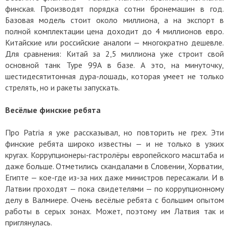
финская. Производят порядка сотни бронемашин в год.
Базовая модель стоит около миллиона, а на экспорт в
полной комплектации цена доходит до 4 миллионов евро.
Китайские или российские аналоги — многократно дешевле.
Для сравнения: Китай за 2,5 миллиона уже строит свой
основной танк Type 99A в базе. А это, на минуточку,
шестидесятитонная дура-лошадь, которая умеет не только
стрелять, но и ракеты запускать.
Весёлые финские ребята
Про Patria я уже рассказывал, но повторить не грех. Эти
финские ребята широко известны — и не только в узких
кругах. Коррупционеры-гастролёры европейского масштаба и
даже больше. Отметились скандалами в Словении, Хорватии,
Египте — кое-где из-за них даже министров пересажали. И в
Латвии проходят — пока свидетелями — по коррупционному
делу в Валмиере. Очень весёлые ребята с большим опытом
работы в серых зонах. Может, поэтому им Латвия так и
приглянулась.