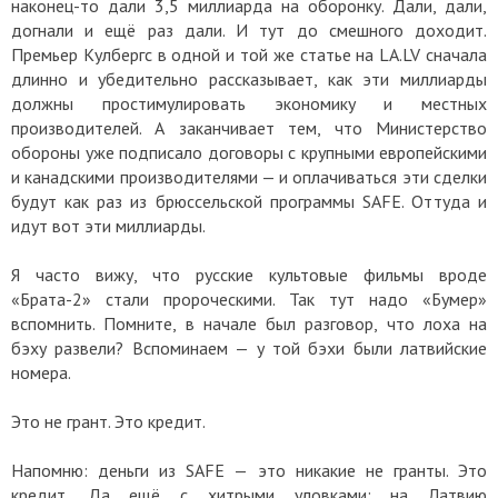
наконец-то дали 3,5 миллиарда на оборонку. Дали, дали,
догнали и ещё раз дали. И тут до смешного доходит.
Премьер Кулбергс в одной и той же статье на LA.LV сначала
длинно и убедительно рассказывает, как эти миллиарды
должны простимулировать экономику и местных
производителей. А заканчивает тем, что Министерство
обороны уже подписало договоры с крупными европейскими
и канадскими производителями — и оплачиваться эти сделки
будут как раз из брюссельской программы SAFE. Оттуда и
идут вот эти миллиарды.
Я часто вижу, что русские культовые фильмы вроде
«Брата-2» стали пророческими. Так тут надо «Бумер»
вспомнить. Помните, в начале был разговор, что лоха на
бэху развели? Вспоминаем — у той бэхи были латвийские
номера.
Это не грант. Это кредит.
Напомню: деньги из SAFE — это никакие не гранты. Это
кредит. Да ещё с хитрыми уловками: на Латвию