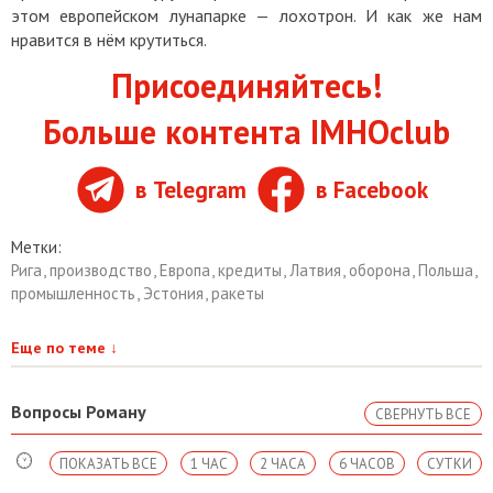
этом европейском лунапарке — лохотрон. И как же нам
нравится в нём крутиться.
Присоединяйтесь!
Больше контента IMHOclub
в Telegram
в Facebook
Метки:
Рига
,
производство
,
Европа
,
кредиты
,
Латвия
,
оборона
,
Польша
,
промышленность
,
Эстония
,
ракеты
Еще по теме
↓
Вопросы Роману
СВЕРНУТЬ ВСЕ
ПОКАЗАТЬ ВСЕ
1 ЧАС
2 ЧАСА
6 ЧАСОВ
СУТКИ