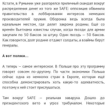
Кстати, в Румынии уже разгорелся приличный скандал вокруг
распределения денег из того же SAFE: оппозиция обвинила
правительство в лоббировании интересов немецких
производителей оружия. Оборонка ведь всегда была
идеальным местом, где делят закрома родины. Ещё со
времён Вьетнама известны случаи, когда гвозди для армии
закупали по 50 баксов за штуку. Один гвоздь — 50 баксов.
Как говорится, долг родине отдают солдаты, а взаймы берут
генералы.
А вот поляки…
А теперь — самое интересное. В Польше про эту программу
говорят совсем по-другому. По части экономики Польша
сейчас одна из немногих стран в Европе, которая ещё
способна демонстрировать хоть какую-то адекватность,
поэтому к ней стоит прислушаться.
Там вокруг SAFE — реальная заваруха. Дошло до
президентского вето и угроз трибуналом. Некоторые