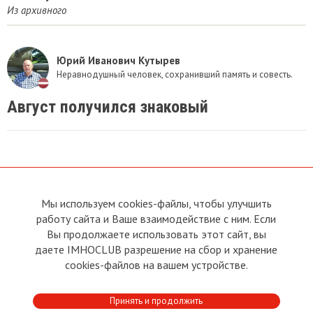
Из архивного
Юрий Иванович Кутырев
Неравнодушный человек, сохранивший память и совесть.
Август получился знаковый
Мы используем cookies-файлы, чтобы улучшить
О сайте
Прямая связь с
работу сайта и Ваше взаимодействие с ним. Если
Председателем
Устав
Вы продолжаете использовать этот сайт, вы
Прямая связь c членами клуба
Условия пользования
даете IMHOCLUB разрешение на сбор и хранение
Реклама
Политика конфиденциальности
cookies-файлов на вашем устройстве.
Контакты
Copyright © 2011 - 2026 Imho
Принять и продолжить
Club