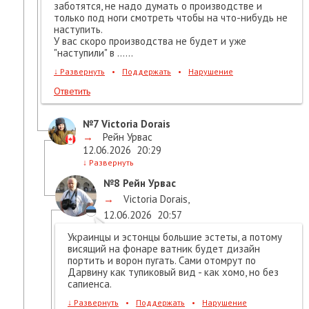
заботятся, не надо думать о производстве и
только под ноги смотреть чтобы на что-нибудь не
наступить.
У вас скоро производства не будет и уже
"наступили" в ......
↓
Развернуть
•
Поддержать
•
Нарушение
Ответить
№7
Victoria Dorais
→
Рейн Урвас
12.06.2026
20:29
↓
Развернуть
№8
Рейн Урвас
→
Victoria Dorais
,
12.06.2026
20:57
Украинцы и эстонцы большие эстеты, а потому
висящий на фонаре ватник будет дизайн
портить и ворон пугать. Сами отомрут по
Дарвину как тупиковый вид - как хомо, но без
сапиенса.
↓
Развернуть
•
Поддержать
•
Нарушение