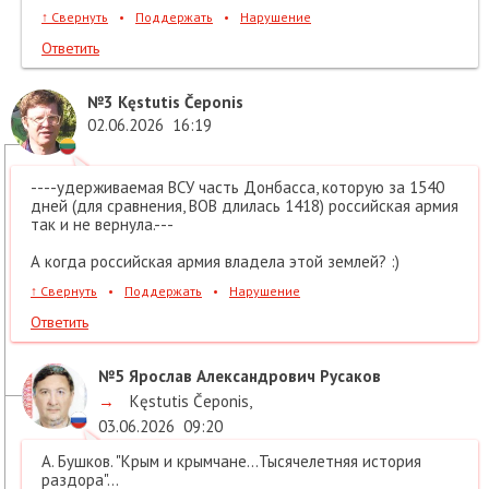
↑
Свернуть
•
Поддержать
•
Нарушение
Ответить
№3
Kęstutis Čeponis
02.06.2026
16:19
----удерживаемая ВСУ часть Донбасса, которую за 1540
дней (для сравнения, ВОВ длилась 1418) российская армия
так и не вернула.---
А когда российская армия владела этой землей? :)
↑
Свернуть
•
Поддержать
•
Нарушение
Ответить
№5
Ярослав Александрович Русаков
→
Kęstutis Čeponis
,
03.06.2026
09:20
А. Бушков. "Крым и крымчане...Тысячелетняя история
раздора"...