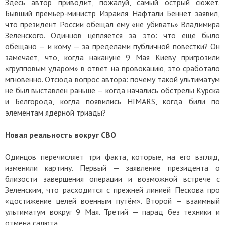
Здесь автор приводит, пожалуй, самый острый сюжет.
Бывший премьер-министр Израиля Нафтали Беннет заявил,
что президент России обещал ему «не убивать» Владимира
Зеленского. Одинцов цепляется за это: что ещё было
обещано — и кому — за пределами публичной повестки? Он
замечает, что, когда накануне 9 Мая Киеву пригрозили
«групповым ударом» в ответ на провокацию, это сработало
мгновенно. Отсюда вопрос автора: почему такой ультиматум
не был выставлен раньше — когда начались обстрелы Курска
и Белгорода, когда появились HIMARS, когда били по
элементам ядерной триады?
Новая реальность вокруг СВО
Одинцов перечисляет три факта, которые, на его взгляд,
изменили картину. Первый — заявление президента о
близости завершения операции и возможной встрече с
Зеленским, что расходится с прежней линией Пескова про
«достижение целей военным путём». Второй — взаимный
ультиматум вокруг 9 Мая. Третий — парад без техники и
отмена салюта.