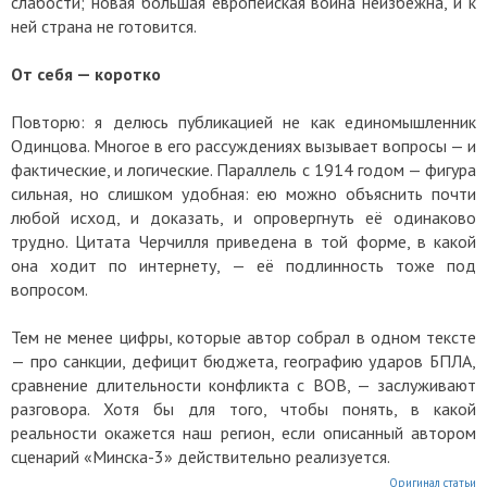
слабости; новая большая европейская война неизбежна, и к
ней страна не готовится.
От себя — коротко
Повторю: я делюсь публикацией не как единомышленник
Одинцова. Многое в его рассуждениях вызывает вопросы — и
фактические, и логические. Параллель с 1914 годом — фигура
сильная, но слишком удобная: ею можно объяснить почти
любой исход, и доказать, и опровергнуть её одинаково
трудно. Цитата Черчилля приведена в той форме, в какой
она ходит по интернету, — её подлинность тоже под
вопросом.
Тем не менее цифры, которые автор собрал в одном тексте
— про санкции, дефицит бюджета, географию ударов БПЛА,
сравнение длительности конфликта с ВОВ, — заслуживают
разговора. Хотя бы для того, чтобы понять, в какой
реальности окажется наш регион, если описанный автором
сценарий «Минска-3» действительно реализуется.
Оригинал статьи