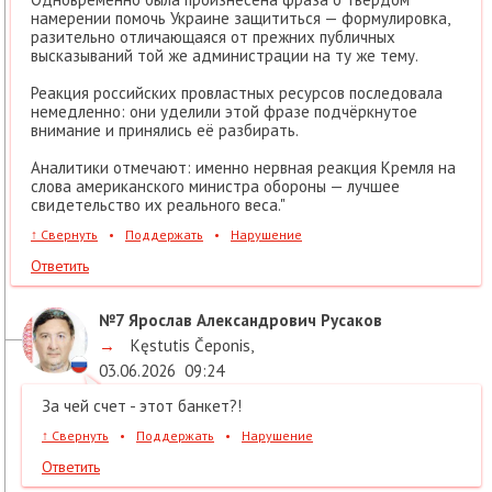
намерении помочь Украине защититься — формулировка,
разительно отличающаяся от прежних публичных
высказываний той же администрации на ту же тему.
Реакция российских провластных ресурсов последовала
немедленно: они уделили этой фразе подчёркнутое
внимание и принялись её разбирать.
Аналитики отмечают: именно нервная реакция Кремля на
слова американского министра обороны — лучшее
свидетельство их реального веса."
↑
Свернуть
•
Поддержать
•
Нарушение
Ответить
№7
Ярослав Александрович Русаков
→
Kęstutis Čeponis
,
03.06.2026
09:24
За чей счет - этот банкет?!
↑
Свернуть
•
Поддержать
•
Нарушение
Ответить