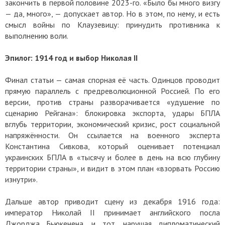
закончить в первой половине 2023-го. «Было бы много визгу
— да, много», — допускает автор. Но в этом, по нему, и есть
смысл войны по Клаузевицу: принудить противника к
выполнению воли.
Эпилог: 1914 год и выбор Николая II
Финал статьи — самая спорная её часть. Одинцов проводит
прямую параллель с предреволюционной Россией. По его
версии, против страны разворачивается «удушение по
сценарию Рейгана»: блокировка экспорта, удары БПЛА
вглубь территории, экономический кризис, рост социальной
напряжённости. Он ссылается на военного эксперта
Константина Сивкова, который оценивает потенциал
украинских БПЛА в «тысячу и более в день на всю глубину
территории страны», и видит в этом план «взорвать Россию
изнутри».
Дальше автор приводит сцену из декабря 1916 года:
император Николай II принимает английского посла
Джорджа Бьюкенена, и тот, нарушая дипломатический