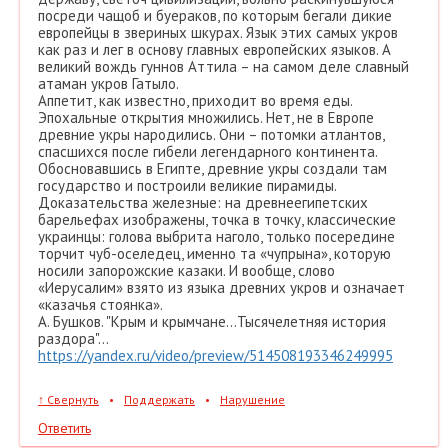
посреди чащоб и буераков, по которым бегали дикие
европейцы в звериных шкурах. Язык этих самых укров
как раз и лег в основу главных европейских языков. А
великий вождь гуннов Аттила – на самом деле славный
атаман укров Гатыло.
Аппетит, как известно, приходит во время еды.
Эпохальные открытия множились. Нет, не в Европе
древние укры народились. Они – потомки атлантов,
спасшихся после гибели легендарного континента.
Обосновавшись в Египте, древние укры создали там
государство и построили великие пирамиды.
Доказательства железные: на древнеегипетских
барельефах изображены, точка в точку, классические
украинцы: голова выбрита наголо, только посередине
торчит чуб-оселедец, именно та «чупрына», которую
носили запорожские казаки. И вообще, слово
«Иерусалим» взято из языка древних укров и означает
«казачья стоянка».
А. Бушков. "Крым и крымчане...Тысячелетняя история
раздора"...
https://yandex.ru/video/preview/514508193346249995
↑
Свернуть
•
Поддержать
•
Нарушение
Ответить