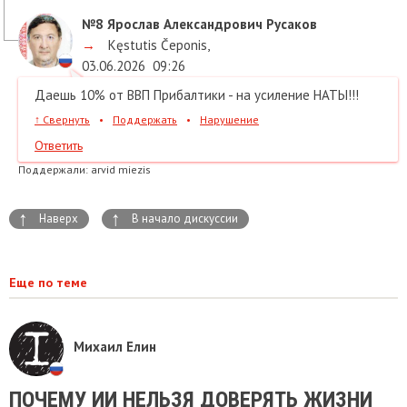
№8
Ярослав Александрович Русаков
→
Kęstutis Čeponis
,
03.06.2026
09:26
Даешь 10% от ВВП Прибалтики - на усиление НАТЫ!!!
↑
Свернуть
•
Поддержать
•
Нарушение
Ответить
Поддержали:
arvid miezis
↑
↑
Наверх
В начало дискуссии
Еще по теме
Михаил Елин
ПОЧЕМУ ИИ НЕЛЬЗЯ ДОВЕРЯТЬ ЖИЗНИ