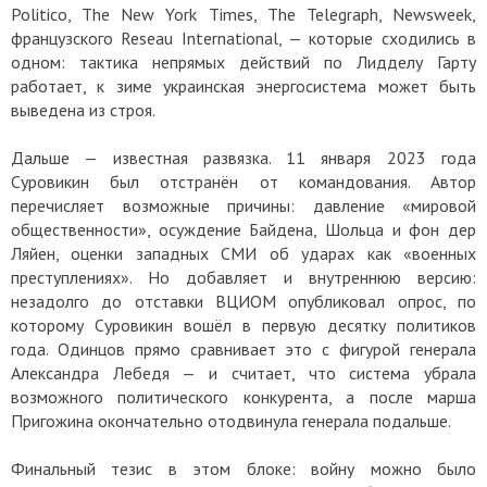
Politico, The New York Times, The Telegraph, Newsweek,
французского Reseau International, — которые сходились в
одном: тактика непрямых действий по Лидделу Гарту
работает, к зиме украинская энергосистема может быть
выведена из строя.
Дальше — известная развязка. 11 января 2023 года
Суровикин был отстранён от командования. Автор
перечисляет возможные причины: давление «мировой
общественности», осуждение Байдена, Шольца и фон дер
Ляйен, оценки западных СМИ об ударах как «военных
преступлениях». Но добавляет и внутреннюю версию:
незадолго до отставки ВЦИОМ опубликовал опрос, по
которому Суровикин вошёл в первую десятку политиков
года. Одинцов прямо сравнивает это с фигурой генерала
Александра Лебедя — и считает, что система убрала
возможного политического конкурента, а после марша
Пригожина окончательно отодвинула генерала подальше.
Финальный тезис в этом блоке: войну можно было