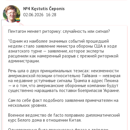
№4
Kęstutis Čeponis
02.06.2026
16:28
Пентагон меняет риторику: случайность или сигнал?
"Одним из наиболее значимых событий прошедшей
недели стало заявление министра обороны США в ходе
азиатского турне — заявление, которое эксперты
расценили как намеренный разрыв с прежней риторикой
администрации.
Речь шла о двух принципиальных тезисах: неизменности
американской позиции относительно Тайваня — невзирая
на недавние уступчивые сигналы Трампа в адрес Пекина
— и о том, что американские оборонные компании будут
существенно наращивать поставки боеприпасов Украине.
Сам по себе факт подобного заявления примечателен на
нескольких уровнях.
Военное ведомство de facto поправило дипломатический
курс Белого дома в отношении Китая.
Одновременно была произнесена фраза о твёрдом