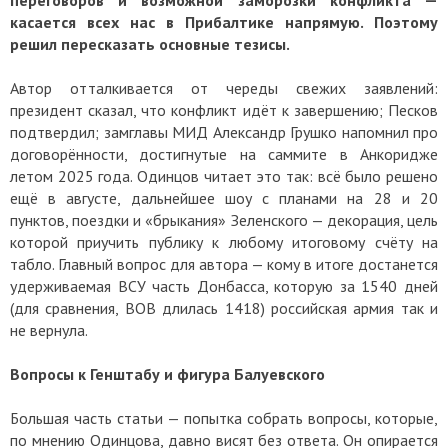
касается всех нас в Прибалтике напрямую. Поэтому
решил пересказать основные тезисы.
Автор отталкивается от череды свежих заявлений:
президент сказал, что конфликт идёт к завершению; Песков
подтвердил; замглавы МИД Александр Грушко напомнил про
договорённости, достигнутые на саммите в Анкоридже
летом 2025 года. Одинцов читает это так: всё было решено
ещё в августе, дальнейшее шоу с планами на 28 и 20
пунктов, поездки и «брыкания» Зеленского — декорация, цель
которой приучить публику к любому итоговому счёту на
табло. Главный вопрос для автора — кому в итоге достанется
удерживаемая ВСУ часть Донбасса, которую за 1540 дней
(для сравнения, ВОВ длилась 1418) российская армия так и
не вернула.
Вопросы к Генштабу и фигура Балуевского
Большая часть статьи — попытка собрать вопросы, которые,
по мнению Одинцова, давно висят без ответа. Он опирается