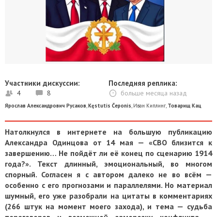
Участники дискуссии:
Последняя реплика:
4
8
больше месяца назад
Ярослав Александрович Русаков
,
Kęstutis Čeponis
,
Иван Киплинг
,
Товарищ Кац
Натолкнулся в интернете на большую публикацию
Александра Одинцова от 14 мая — «СВО близится к
завершению… Не пойдёт ли её конец по сценарию 1914
года?». Текст длинный, эмоциональный, во многом
спорный. Согласен я с автором далеко не во всём —
особенно с его прогнозами и параллелями. Но материал
шумный, его уже разобрали на цитаты в комментариях
(266 штук на момент моего захода), и тема — судьба
переговоров и возможной заморозки конфликта —