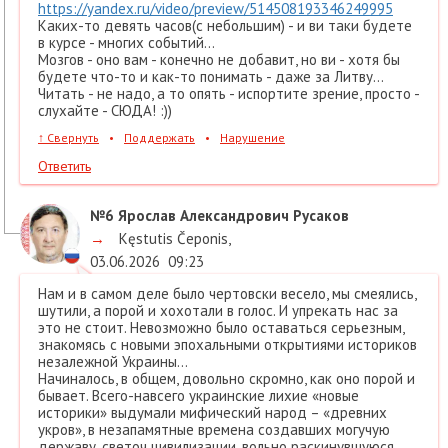
https://yandex.ru/video/preview/514508193346249995
Каких-то девять часов(с небольшим) - и ви таки будете
в курсе - многих событий...
Мозгов - оно вам - конечно не добавит, но ви - хотя бы
будете что-то и как-то понимать - даже за Литву...
Читать - не надо, а то опять - испортите зрение, просто -
слухайте - СЮДА! :))
↑
Свернуть
•
Поддержать
•
Нарушение
Ответить
№6
Ярослав Александрович Русаков
→
Kęstutis Čeponis
,
03.06.2026
09:23
Нам и в самом деле было чертовски весело, мы смеялись,
шутили, а порой и хохотали в голос. И упрекать нас за
это не стоит. Невозможно было оставаться серьезным,
знакомясь с новыми эпохальными открытиями историков
незалежной Украины…
Начиналось, в общем, довольно скромно, как оно порой и
бывает. Всего-навсего украинские лихие «новые
историки» выдумали мифический народ – «древних
укров», в незапамятные времена создавших могучую
державу, светоч цивилизации, вольно раскинувшуюся