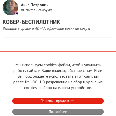
Анна Петрович
мыслитель-самоучка
КОВЕР-БЕСПИЛОТНИК
​Вышитые дроны и АК-47: афганские военные ковры
Мы используем cookies-файлы, чтобы улучшить
О сайте
Прямая связь с
работу сайта и Ваше взаимодействие с ним. Если
Председателем
Устав
Вы продолжаете использовать этот сайт, вы
Прямая связь c членами клуба
Условия пользования
даете IMHOCLUB разрешение на сбор и хранение
Реклама
Политика конфиденциальности
cookies-файлов на вашем устройстве.
Контакты
Copyright © 2011 - 2026 Imho
Принять и продолжить
Club
Подробнее