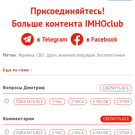
Присоединяйтесь!
Больше контента IMHOclub
в Telegram
в Facebook
Метки:
Украина
,
СВО
,
дрон
,
военная операция
,
беспилотники
Еще по теме
↓
Вопросы Дмитрию
СВЕРНУТЬ ВСЕ
ПОКАЗАТЬ ВСЕ
1 ЧАС
2 ЧАСА
6 ЧАСОВ
СУТКИ
Комментарии
СВЕРНУТЬ ВСЕ
ПОКАЗАТЬ ВСЕ
1 ЧАС
2 ЧАСА
6 ЧАСОВ
СУТКИ