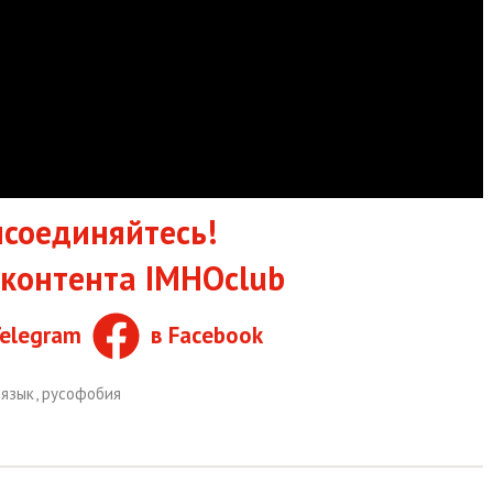
соединяйтесь!
контента IMHOclub
Telegram
в Facebook
 язык
,
русофобия