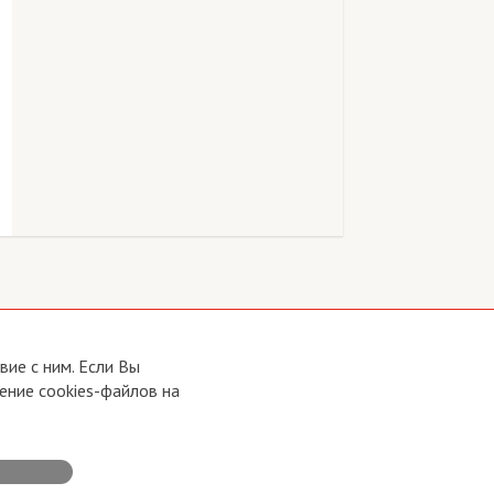
ие с ним. Если Вы
ение cookies-файлов на
Developed by:
CRA