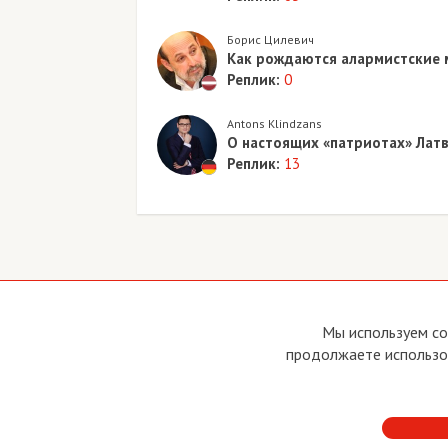
Борис Цилевич
Как рождаются алармистские 
Реплик:
0
Antons Klindzans
О настоящих «патриотах» Лат
Реплик:
13
Copyright © 2011 - 2026 Imho Club
О са
Мы используем co
Устав
продолжаете использов
Усло
Поли