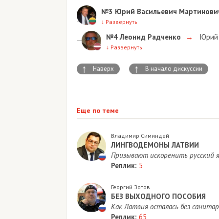
№3
Юрий Васильевич Мартинови
↓
Развернуть
№4
Леонид Радченко
→
Юрий 
↓
Развернуть
↑
↑
Наверх
В начало дискуссии
Еще по теме
Владимир Симиндей
ЛИНГВОДЕМОНЫ ЛАТВИИ
Призывают искоренить русский я
Реплик:
5
Георгий Зотов
БЕЗ ВЫХОДНОГО ПОСОБИЯ
Как Латвия осталась без санитар
Реплик:
65