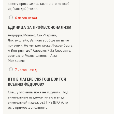
к нему присосались, так что это ко всей
их, "западнй", толпе.
6 часов назад
ЕДИНИЦА ЗА ПРОФЕССИОНАЛИЗМ
Андорра, Монако, Сан-Марино,
Лихтенштейн, Ватикан вообще по нулю
получили. Не увидел также Люксембурга.
А Венгрия где? Словакия? За Словакию,
возможно, Чехия шпионит. А за
Молдавию
7 часов назад
КТО В ЛАГЕРЕ СВЯТОШ БОИТСЯ
КСЕНИЮ ФЁДОРОВУ
Спешу уточнить, пока не ущучили. Под
винительным падежом имею в виду
винительный падеж БЕЗ ПРЕДЛОГА, то
есть прямое дополнение.