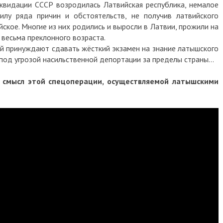
иквидации СССР возродилась Латвийская республика, немалое
илу ряда причин и обстоятельств, не получив латвийского
ское. Многие из них родились и выросли в Латвии, прожили на
 весьма преклонного возраста.
дей принуждают сдавать жёсткий экзамен на знание латышского
 под угрозой насильственной депортации за пределы страны…
й смысл этой спецоперации, осуществляемой латышскими