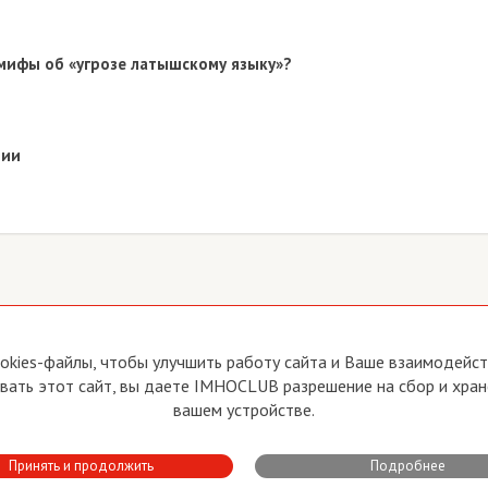
мифы об «угрозе латышскому языку»?
вии
йте
Прямая связь с Председателем
okies-файлы, чтобы улучшить работу сайта и Ваше взаимодейств
Прямая связь c членами клуба
ать этот сайт, вы даете IMHOCLUB разрешение на сбор и хран
вия пользования
Реклама
вашем устройстве.
тика конфиденциальности
Контакты
Принять и продолжить
Подробнее