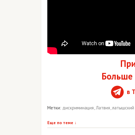
При
Больше 
в 
Метки:
дискриминация
,
Латвия
,
латышский
Еще по теме
↓