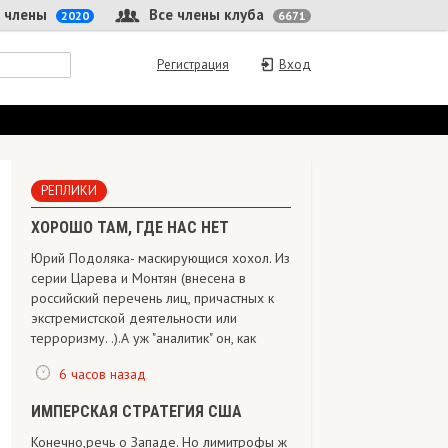
 члены
Все члены клуба
2020
6671
Регистрация
Вход
РЕПЛИКИ
ХОРОШО ТАМ, ГДЕ НАС НЕТ
Юрий Подоляка- маскирующися хохол. Из
серии Царева и Монтян (внесена в
российский перечень лиц, причастных к
экстремистской деятельности или
терроризму. .).А уж "аналитик" он, как
6 часов назад
ИМПЕРСКАЯ СТРАТЕГИЯ США
Конечно,речь о Западе. Но лимитрофы ж