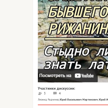
Участники дискуссии:
3
4
Леонид Радченко
,
Юрий Васильевич Мартинович
,
Юрий И