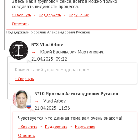
Здесь, как в групповом сексе, всегда можно только
создавать видимость процесса.
↑
Свернуть
•
Поддержать
•
Нарушение
Ответить
Поддержали:
Ярослав Александрович Русаков
№8
Vlad Arbov
→
Юрий Васильевич Мартинович
,
21.04.2025
09:22
Комментарий удален модератором
↑
Свернуть
№10
Ярослав Александрович Русаков
→
Vlad Arbov
,
21.04.2025
11:36
Чувствуется, что данная тема вам очень знакома!
↑
Свернуть
•
Поддержать
•
Нарушение
Ответить