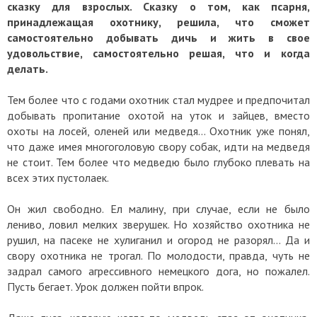
сказку для взрослых. Сказку о том, как псарня,
принадлежащая охотнику, решила, что сможет
самостоятельно добывать дичь и жить в свое
удовольствие, самостоятельно решая, что и когда
делать.
Тем более что с годами охотник стал мудрее и предпочитал
добывать пропитание охотой на уток и зайцев, вместо
охоты на лосей, оленей или медведя... Охотник уже понял,
что даже имея многоголовую свору собак, идти на медведя
не стоит. Тем более что медведю было глубоко плевать на
всех этих пустолаек.
Он жил свободно. Ел малину, при случае, если не было
лениво, ловил мелких зверушек. Но хозяйство охотника не
рушил, на пасеке не хулиганил и огород не разорял... Да и
свору охотника не трогал. По молодости, правда, чуть не
задрал самого агрессивного немецкого дога, но пожалел.
Пусть бегает. Урок должен пойти впрок.