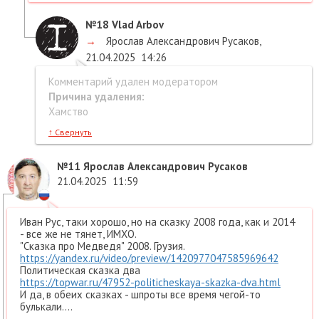
№18
Vlad Arbov
→
Ярослав Александрович Русаков
,
21.04.2025
14:26
Комментарий удален модератором
Причина удаления:
Хамство
↑
Свернуть
№11
Ярослав Александрович Русаков
21.04.2025
11:59
Иван Рус, таки хорошо, но на сказку 2008 года, как и 2014
- все же не тянет, ИМХО.
"Сказка про Медведя" 2008. Грузия.
https://yandex.ru/video/preview/1420977047585969642
Политическая сказка два
https://topwar.ru/47952-politicheskaya-skazka-dva.html
И да, в обеих сказках - шпроты все время чегой-то
булькали....