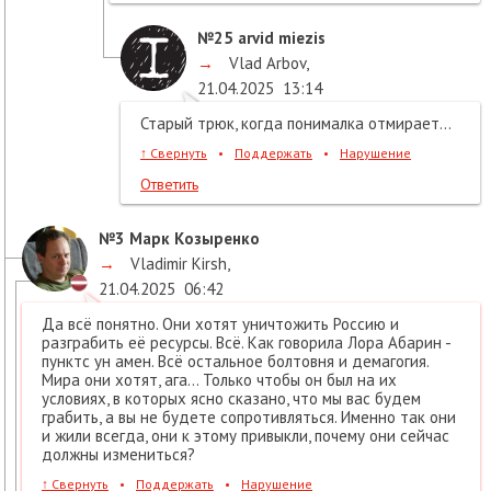
№25
arvid miezis
→
Vlad Arbov
,
21.04.2025
13:14
Старый трюк, когда понималка отмирает...
↑
Свернуть
•
Поддержать
•
Нарушение
Ответить
№3
Марк Козыренко
→
Vladimir Kirsh
,
21.04.2025
06:42
Да всё понятно. Они хотят уничтожить Россию и
разграбить её ресурсы. Всё. Как говорила Лора Абарин -
пунктс ун амен. Всё остальное болтовня и демагогия.
Мира они хотят, ага... Только чтобы он был на их
условиях, в которых ясно сказано, что мы вас будем
грабить, а вы не будете сопротивляться. Именно так они
и жили всегда, они к этому привыкли, почему они сейчас
должны измениться?
↑
Свернуть
•
Поддержать
•
Нарушение