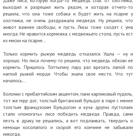
Даже лиса, которую когда-то медведь спас от охотника,
выходил и разрешил жить рядом, и которая отчего-то
решила, что она тоже собака и будет жить на псарне у
охотника, не очень раздражала медведя. Ну решила, что
живот важнее свободы, и пусть. Лисы тоже сходят с ума
иногда. Не нравится кормежка с медвежьего стола, пусть ест
из миски на псарне…
Только кормить рыжую медведь отказался. Ушла — ну и
хорошо. Но лиса почему-то решила, что медведь обязан её
кормить. Пришлось Топтыгину пару раз врезать лапой по
наглой рыжей морде. Чтобы знала свое место. Что тут
началось…
Болонки с прибалтийским акцентом, пани карликовый пудель,
тот же герр дог, толстый британский бульдог в паре с менее
толстым французским бульдогом и куча других пустолаек
стали «помогать» лисе победить медведя. Правда, сами
лезть в драку не решались, а вот подлаивать, твердить о
немощи косолапого и скорой его кончине не забывали
никогда.