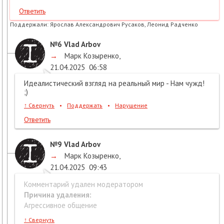
Ответить
Поддержали:
Ярослав Александрович Русаков, Леонид Радченко
№6
Vlad Arbov
→
Марк Козыренко
,
21.04.2025
06:58
Идеалистический взгляд на реальный мир - Нам чужд!
;)
↑
Свернуть
•
Поддержать
•
Нарушение
Ответить
№9
Vlad Arbov
→
Марк Козыренко
,
21.04.2025
09:43
Комментарий удален модератором
Причина удаления:
Агрессивное общение
↑
Свернуть