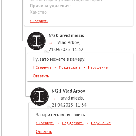
Причина удаления:
Хамство.
↑
Свернуть
№20
arvid miezis
→
Vlad Arbov
,
21.04.2025
11:32
Ну, зато можете в камеру.
↑
Свернуть
•
Поддержать
•
Нарушение
Ответить
№21
Vlad Arbov
→
arvid miezis
,
21.04.2025
11:34
Запаритесь меня ловить
↑
Свернуть
•
Поддержать
•
Нарушение
Ответить