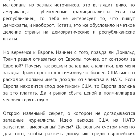
материалы из разных источников, это выглядит дико, но
американцы — убежденные традиционалисты. Если ты
республиканец, то тебя не интересует то, что пишут
демократы, и наоборот. Кстати, это же обусловило и четкое
деление страны на демократические и республиканские
штаты.
Но вернемся к Европе. Начнем с того, правда ли Дональд
Трамп решил отказаться от Европы, точнее, от контроля за
Европой? Почему так решили западные аналитики, для меня
загадка. Трамп просто «оптимизирует» бизнес. США вместо
расходов должны иметь доходы от членства в НАТО. Если
Европа находится «под зонтиком» США, то Европа должна
за это платить. Да и рынок сбыта ценой в полмиллиарда
человек терять глупо.
Открою маленький секрет, о котором не догадываются
западные журналисты. Идею выхода США из НАТО
запустили... американцы! Зачем? Да ровным счетом именно
для того, чтобы разжечь дискуссию среди европейских