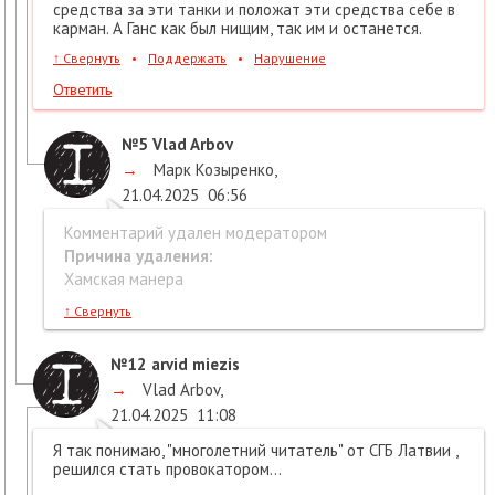
средства за эти танки и положат эти средства себе в
карман. А Ганс как был нищим, так им и останется.
↑
Свернуть
•
Поддержать
•
Нарушение
Ответить
№5
Vlad Arbov
→
Марк Козыренко
,
21.04.2025
06:56
Комментарий удален модератором
Причина удаления:
Хамская манера
↑
Свернуть
№12
arvid miezis
→
Vlad Arbov
,
21.04.2025
11:08
Я так понимаю, "многолетний читатель" от СГБ Латвии ,
решился стать провокатором...