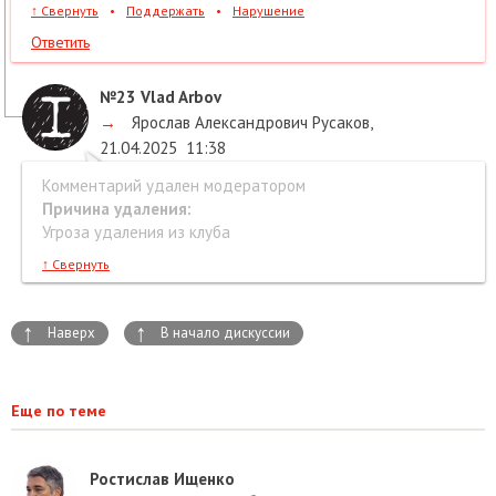
↑
Свернуть
•
Поддержать
•
Нарушение
Ответить
№23
Vlad Arbov
→
Ярослав Александрович Русаков
,
21.04.2025
11:38
Комментарий удален модератором
Причина удаления:
Угроза удаления из клуба
↑
Свернуть
↑
↑
Наверх
В начало дискуссии
Еще по теме
Ростислав Ищенко