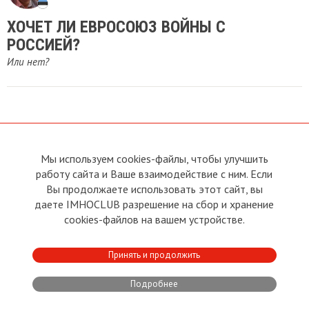
ХОЧЕТ ЛИ ЕВРОСОЮЗ ВОЙНЫ С
РОССИЕЙ?
Или нет?
Мы используем cookies-файлы, чтобы улучшить
О сайте
Прямая связь с
Председателем
работу сайта и Ваше взаимодействие с ним. Если
Устав
Вы продолжаете использовать этот сайт, вы
Прямая связь c членами клуба
Условия пользования
даете IMHOCLUB разрешение на сбор и хранение
Реклама
Политика конфиденциальности
cookies-файлов на вашем устройстве.
Контакты
Copyright © 2011 - 2026 Imho
Принять и продолжить
Club
Подробнее
Developed by:
CRA