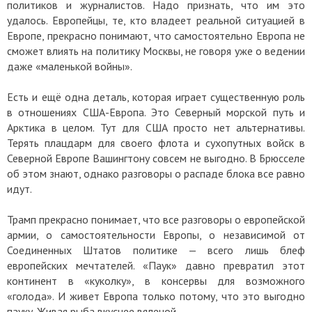
политиков и журналистов. Надо признать, что им это
удалось. Европейцы, те, кто владеет реальной ситуацией в
Европе, прекрасно понимают, что самостоятельно Европа не
сможет влиять на политику Москвы, не говоря уже о ведении
даже «маленькой войны».
Есть и ещё одна деталь, которая играет существенную роль
в отношениях США-Европа. Это Северный морской путь и
Арктика в целом. Тут для США просто нет альтернативы.
Терять плацдарм для своего флота и сухопутных войск в
Северной Европе Вашингтону совсем не выгодно. В Брюсселе
об этом знают, однако разговоры о распаде блока все равно
идут.
Трамп прекрасно понимает, что все разговоры о европейской
армии, о самостоятельности Европы, о независимой от
Соединенных Штатов политике — всего лишь блеф
европейских мечтателей. «Паук» давно превратил этот
континент в «куколку», в консервы для возможного
«голода». И живет Европа только потому, что это выгодно
пауку. Живая рыба вкуснее вяленой…