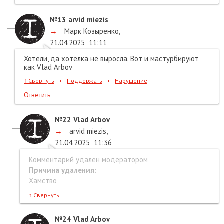
№13
arvid miezis
→
Марк Козыренко
,
21.04.2025
11:11
Хотели, да хотелка не выросла. Вот и мастурбируют
как Vlad Arbov
↑
Свернуть
•
Поддержать
•
Нарушение
Ответить
№22
Vlad Arbov
→
arvid miezis
,
21.04.2025
11:36
Комментарий удален модератором
Причина удаления:
Хамство
↑
Свернуть
№24
Vlad Arbov