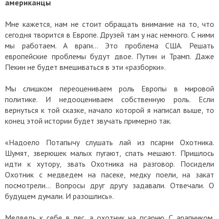
американцы
Мне кажется, нам не стоит обращать внимание на то, что
сегодня творится в Европе. Друзей там у нас немного. С ними
мы работаем. А враги... Это проблема США. Решать
европейские проблемы будут двое. Путин и Трамп. Даже
Пекин не будет вмешиваться в эти «разборки».
Мы слишком переоцениваем роль Европы в мировой
политике. И недооцениваем собственную роль. Если
вернуться к той сказке, начало которой я написал выше, то
конец этой истории будет звучать примерно так.
«Надоело Потапычу слушать лай из псарни Охотника.
Шумят, зверюшек малых пугают, спать мешают. Пришлось
идти к хутору, звать Охотника на разговор. Посидели
Охотник с медведем на пасеке, медку поели, на закат
посмотрели… Вопросы друг другу задавали. Отвечали. О
будущем думали. И разошлись».
Медведь к себе в лес, а охотник на псарню. С арапником.