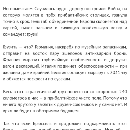
Но помечтаем. Случилось чудо: дорогу построили. Война, на
которую молятся в трёх прибалтийских столицах, грянула
точно в срок. Генштаб объединённой Европы склоняется над
картой, тычет пальцем в сияющую новёхонькую ветку и
командует: грузи!
Грузить — что? Германия, наскребя по музейным запасникам,
отправит на восток пару эшелонов антикварной брони.
Франция выразит глубочайшую озабоченность и догрузит
вагон деклараций. Италия подкинет обеспокоенности — при
желании даже крайней. Бельгия согласует маршрут к 2031-му
и обяжется поскрести по сусекам.
Весь этот стратегический груз понесётся со скоростью 240
километров в час — в прибалтийское чисто поле. Потому что
ничего другого у заклятых друзей-союзников и у самих нет. И
вряд ли будет в обозримом будущем.
Так что если Брюссель и продолжит подкармливать этот
бред — то по одной-единственной причине. Имя ей —