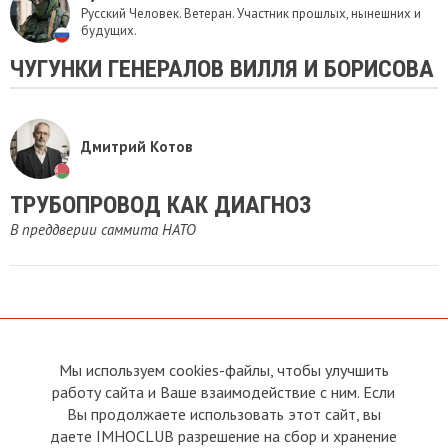
Русский Человек. Ветеран. Участник прошлых, нынешних и
будущих.
ЧУГУНКИ ГЕНЕРАЛОВ ВИЛЛЯ И БОРИСОВА
Дмитрий Котов
ТРУБОПРОВОД КАК ДИАГНОЗ
В преддверии саммита НАТО
Мы используем cookies-файлы, чтобы улучшить
О сайте
Прямая связь с
Председателем
работу сайта и Ваше взаимодействие с ним. Если
Устав
Вы продолжаете использовать этот сайт, вы
Прямая связь c членами клуба
Условия пользования
даете IMHOCLUB разрешение на сбор и хранение
Реклама
Политика конфиденциальности