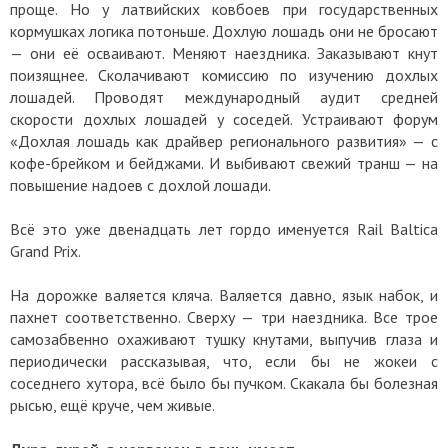
проще. Но у латвийских ковбоев при государственных
кормушках логика потоньше. Дохлую лошадь они не бросают
— они её осваивают. Меняют наездника. Заказывают кнут
поизящнее. Сколачивают комиссию по изучению дохлых
лошадей. Проводят международный аудит средней
скорости дохлых лошадей у соседей. Устраивают форум
«Дохлая лошадь как драйвер регионального развития» — с
кофе-брейком и бейджами. И выбивают свежий транш — на
повышение надоев с дохлой лошади.
Всё это уже двенадцать лет гордо именуется Rail Baltica
Grand Prix.
На дорожке валяется кляча. Валяется давно, язык набок, и
пахнет соответственно. Сверху — три наездника. Все трое
самозабвенно охаживают тушку кнутами, выпучив глаза и
периодически рассказывая, что, если бы не жокеи с
соседнего хутора, всё было бы пучком. Скакала бы болезная
рысью, ещё круче, чем живые.