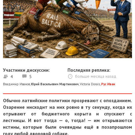
Участники дискуссии:
Последняя реплика:
4
5
больше месяца назад
Владимир Иванов
,
Юрий Васильевич Мартинович
,
Victoria Dorais
,
Рус Иван
Обычно латвийские политики прозревают с опозданием.
Озарение нисходит на них ровно в ту секунду, когда их
отрывают от бюджетного корыта и спускают с
лестницы. И вот тогда — о, тогда! — им открываются
истины, которые были очевидны ещё в позапрошлом
году любой дворовой собаке.