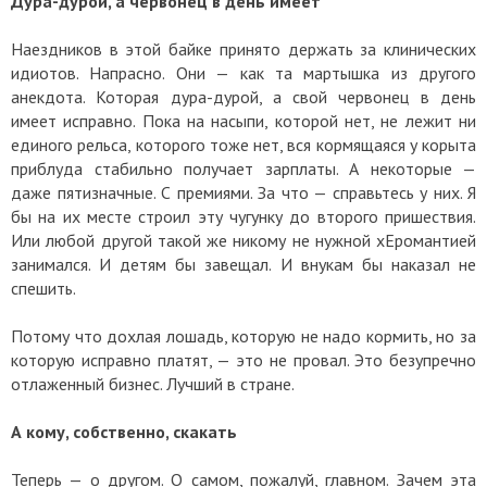
Дура-дурой, а червонец в день имеет
Наездников в этой байке принято держать за клинических
идиотов. Напрасно. Они — как та мартышка из другого
анекдота. Которая дура-дурой, а свой червонец в день
имеет исправно. Пока на насыпи, которой нет, не лежит ни
единого рельса, которого тоже нет, вся кормящаяся у корыта
приблуда стабильно получает зарплаты. А некоторые —
даже пятизначные. С премиями. За что — справьтесь у них. Я
бы на их месте строил эту чугунку до второго пришествия.
Или любой другой такой же никому не нужной хЕромантией
занимался. И детям бы завещал. И внукам бы наказал не
спешить.
Потому что дохлая лошадь, которую не надо кормить, но за
которую исправно платят, — это не провал. Это безупречно
отлаженный бизнес. Лучший в стране.
А кому, собственно, скакать
Теперь — о другом. О самом, пожалуй, главном. Зачем эта