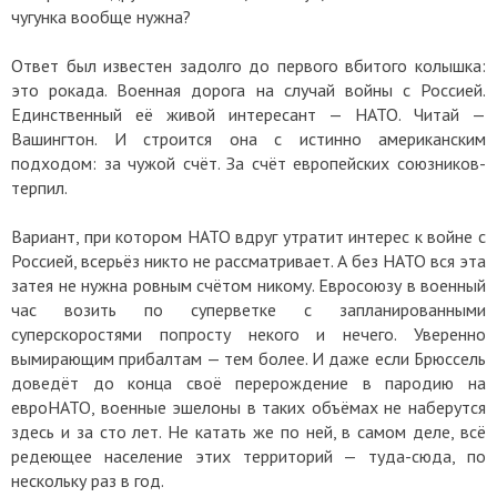
чугунка вообще нужна?
Ответ был известен задолго до первого вбитого колышка:
это рокада. Военная дорога на случай войны с Россией.
Единственный её живой интересант — НАТО. Читай —
Вашингтон. И строится она с истинно американским
подходом: за чужой счёт. За счёт европейских союзников-
терпил.
Вариант, при котором НАТО вдруг утратит интерес к войне с
Россией, всерьёз никто не рассматривает. А без НАТО вся эта
затея не нужна ровным счётом никому. Евросоюзу в военный
час возить по суперветке с запланированными
суперскоростями попросту некого и нечего. Уверенно
вымирающим прибалтам — тем более. И даже если Брюссель
доведёт до конца своё перерождение в пародию на
евроНАТО, военные эшелоны в таких объёмах не наберутся
здесь и за сто лет. Не катать же по ней, в самом деле, всё
редеющее население этих территорий — туда-сюда, по
нескольку раз в год.