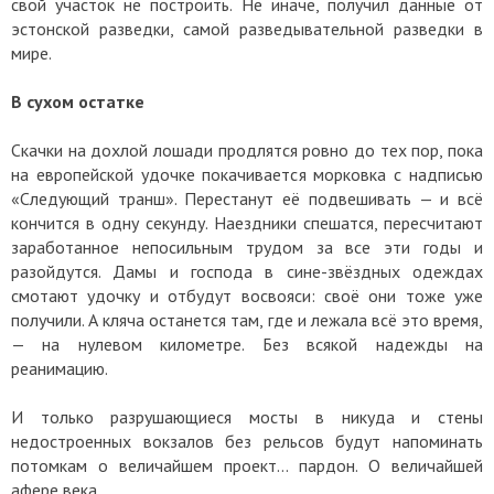
свой участок не построить. Не иначе, получил данные от
эстонской разведки, самой разведывательной разведки в
мире.
В сухом остатке
Скачки на дохлой лошади продлятся ровно до тех пор, пока
на европейской удочке покачивается морковка с надписью
«Следующий транш». Перестанут её подвешивать — и всё
кончится в одну секунду. Наездники спешатся, пересчитают
заработанное непосильным трудом за все эти годы и
разойдутся. Дамы и господа в сине-звёздных одеждах
смотают удочку и отбудут восвояси: своё они тоже уже
получили. А кляча останется там, где и лежала всё это время,
— на нулевом километре. Без всякой надежды на
реанимацию.
И только разрушающиеся мосты в никуда и стены
недостроенных вокзалов без рельсов будут напоминать
потомкам о величайшем проект… пардон. О величайшей
афере века.