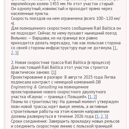
европейскую колею 1435 мм. Но этот участок старый:
Он однопутный, извилистый и проходит прямо через
населенные пункты.
Скорость поездов на нем ограничена (всего 100–120 км/
ч).
Для полноценного скоростного сообщения Rail Baltica он
не подходит. Сейчас по нему пускают нынешний поезд
Вильнюс — Варшава, но на границе все равно
приходится делать пересадку, так как польская сторона
со своей стороны инфраструктуру еще не дотянула. [
1
,
2
,
3
]
2. Новая скоростная трасса Rail Baltica (в процессе)
Для настоящей Rail Baltica этот участок строится
практически заново: [
1
]
Проектирование в разгаре: В августе 2025 года Литва
подписала контракт с немецкой компанией
DB
Engineering & Consulting
на полноценное
проектирование нового скоростного двухпутного
участка «Каунас — граница с Польшей». [
1
,
2
]
Планы по строительству: На данный момент утвержден
план новой трассы, идет выкуп земель, а активные
строительные работы на этом южном направлении
должны развернуться в течение 2026 года. [
1
,
2
,
3
]
Сроки соединения: Завершить прокладку новых рельсов
и соединить скоростную линию с польской границей