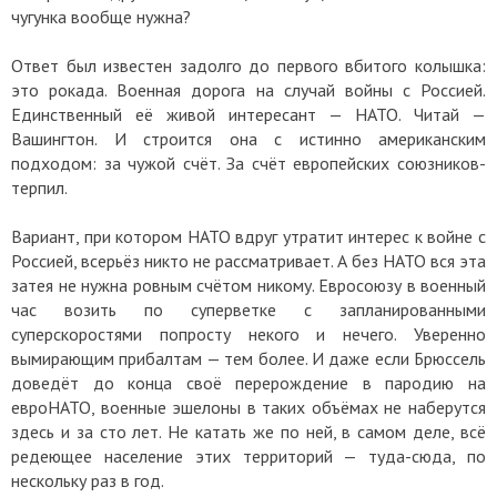
чугунка вообще нужна?
Ответ был известен задолго до первого вбитого колышка:
это рокада. Военная дорога на случай войны с Россией.
Единственный её живой интересант — НАТО. Читай —
Вашингтон. И строится она с истинно американским
подходом: за чужой счёт. За счёт европейских союзников-
терпил.
Вариант, при котором НАТО вдруг утратит интерес к войне с
Россией, всерьёз никто не рассматривает. А без НАТО вся эта
затея не нужна ровным счётом никому. Евросоюзу в военный
час возить по суперветке с запланированными
суперскоростями попросту некого и нечего. Уверенно
вымирающим прибалтам — тем более. И даже если Брюссель
доведёт до конца своё перерождение в пародию на
евроНАТО, военные эшелоны в таких объёмах не наберутся
здесь и за сто лет. Не катать же по ней, в самом деле, всё
редеющее население этих территорий — туда-сюда, по
нескольку раз в год.