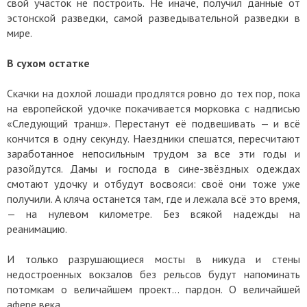
свой участок не построить. Не иначе, получил данные от
эстонской разведки, самой разведывательной разведки в
мире.
В сухом остатке
Скачки на дохлой лошади продлятся ровно до тех пор, пока
на европейской удочке покачивается морковка с надписью
«Следующий транш». Перестанут её подвешивать — и всё
кончится в одну секунду. Наездники спешатся, пересчитают
заработанное непосильным трудом за все эти годы и
разойдутся. Дамы и господа в сине-звёздных одеждах
смотают удочку и отбудут восвояси: своё они тоже уже
получили. А кляча останется там, где и лежала всё это время,
— на нулевом километре. Без всякой надежды на
реанимацию.
И только разрушающиеся мосты в никуда и стены
недостроенных вокзалов без рельсов будут напоминать
потомкам о величайшем проект… пардон. О величайшей
афере века.