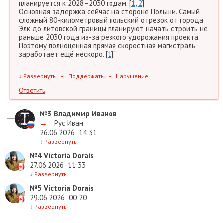
планируется к 2028–2030 годам. [
1
,
2
]
Основная задержка сейчас на стороне Польши. Самый
сложный 80-километровый польский отрезок от города
Элк до литовской границы планируют начать строить не
раньше 2030 года из-за резкого удорожания проекта.
Поэтому полноценная прямая скоростная магистраль
заработает ещё нескоро. [
1
]"
↓
Развернуть
•
Поддержать
•
Нарушение
Ответить
№3
Владимир Иванов
→
Рус Иван
26.06.2026
14:31
↓
Развернуть
№4
Victoria Dorais
27.06.2026
11:33
↓
Развернуть
№5
Victoria Dorais
29.06.2026
00:20
↓
Развернуть