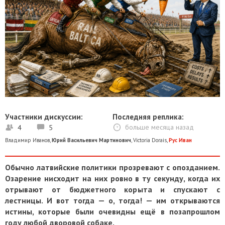
Участники дискуссии:
Последняя реплика:
4
5
больше месяца назад
Владимир Иванов
,
Юрий Васильевич Мартинович
,
Victoria Dorais
,
Рус Иван
Обычно латвийские политики прозревают с опозданием.
Озарение нисходит на них ровно в ту секунду, когда их
отрывают от бюджетного корыта и спускают с
лестницы. И вот тогда — о, тогда! — им открываются
истины, которые были очевидны ещё в позапрошлом
году любой дворовой собаке.