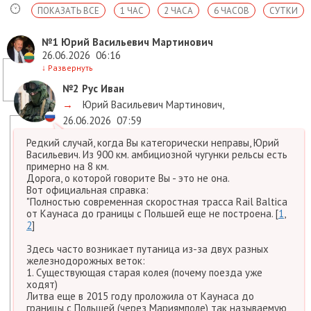
ПОКАЗАТЬ ВСЕ
1 ЧАС
2 ЧАСА
6 ЧАСОВ
СУТКИ
№1
Юрий Васильевич Мартинович
26.06.2026
06:16
↓
Развернуть
№2
Рус Иван
→
Юрий Васильевич Мартинович
,
26.06.2026
07:59
Редкий случай, когда Вы категорически неправы, Юрий
Васильевич. Из 900 км. амбициозной чугунки рельсы есть
примерно на 8 км.
Дорога, о которой говорите Вы - это не она.
Вот официальная справка:
"Полностью современная скоростная трасса Rail Baltica
от Каунаса до границы с Польшей еще не построена. [
1
,
2
]
Здесь часто возникает путаница из-за двух разных
железнодорожных веток:
1. Существующая старая колея (почему поезда уже
ходят)
Литва еще в 2015 году проложила от Каунаса до
границы с Польшей (через Мариямполе) так называемую