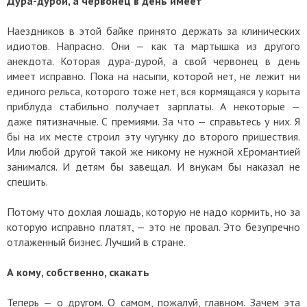
Дура-дурой, а червонец в день имеет
Наездников в этой байке принято держать за клинических
идиотов. Напрасно. Они — как та мартышка из другого
анекдота. Которая дура-дурой, а свой червонец в день
имеет исправно. Пока на насыпи, которой нет, не лежит ни
единого рельса, которого тоже нет, вся кормящаяся у корыта
приблуда стабильно получает зарплаты. А некоторые —
даже пятизначные. С премиями. За что — справьтесь у них. Я
бы на их месте строил эту чугунку до второго пришествия.
Или любой другой такой же никому не нужной хЕромантией
занимался. И детям бы завещал. И внукам бы наказал не
спешить.
Потому что дохлая лошадь, которую не надо кормить, но за
которую исправно платят, — это не провал. Это безупречно
отлаженный бизнес. Лучший в стране.
А кому, собственно, скакать
Теперь — о другом. О самом, пожалуй, главном. Зачем эта