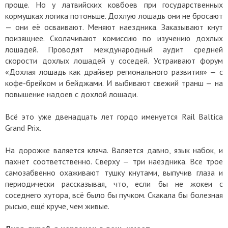
проще. Но у латвийских ковбоев при государственных
кормушках логика потоньше. Дохлую лошадь они не бросают
— они её осваивают. Меняют наездника. Заказывают кнут
поизящнее. Сколачивают комиссию по изучению дохлых
лошадей. Проводят международный аудит средней
скорости дохлых лошадей у соседей. Устраивают форум
«Дохлая лошадь как драйвер регионального развития» — с
кофе-брейком и бейджами. И выбивают свежий транш — на
повышение надоев с дохлой лошади.
Всё это уже двенадцать лет гордо именуется Rail Baltica
Grand Prix.
На дорожке валяется кляча. Валяется давно, язык набок, и
пахнет соответственно. Сверху — три наездника. Все трое
самозабвенно охаживают тушку кнутами, выпучив глаза и
периодически рассказывая, что, если бы не жокеи с
соседнего хутора, всё было бы пучком. Скакала бы болезная
рысью, ещё круче, чем живые.