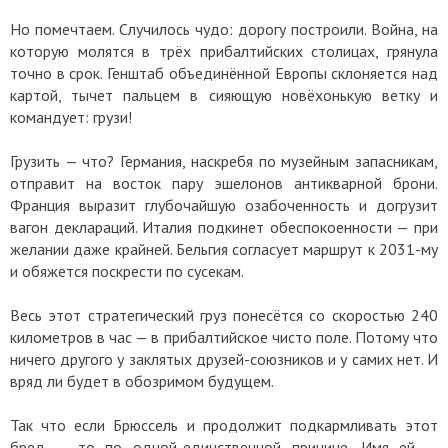
Но помечтаем. Случилось чудо: дорогу построили. Война, на
которую молятся в трёх прибалтийских столицах, грянула
точно в срок. Генштаб объединённой Европы склоняется над
картой, тычет пальцем в сияющую новёхонькую ветку и
командует: грузи!
Грузить — что? Германия, наскребя по музейным запасникам,
отправит на восток пару эшелонов антикварной брони.
Франция выразит глубочайшую озабоченность и догрузит
вагон деклараций. Италия подкинет обеспокоенности — при
желании даже крайней. Бельгия согласует маршрут к 2031-му
и обяжется поскрести по сусекам.
Весь этот стратегический груз понесётся со скоростью 240
километров в час — в прибалтийское чисто поле. Потому что
ничего другого у заклятых друзей-союзников и у самих нет. И
вряд ли будет в обозримом будущем.
Так что если Брюссель и продолжит подкармливать этот
бред — то по одной-единственной причине. Имя ей —