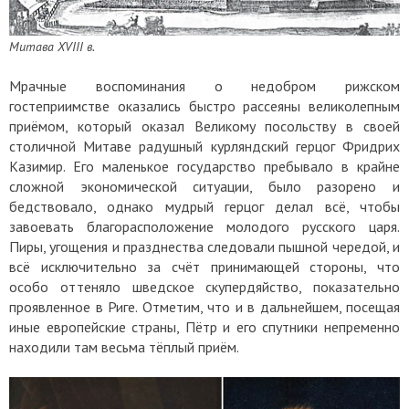
Митава XVIII в.
Мрачные воспоминания о недобром рижском
гостеприимстве оказались быстро рассеяны великолепным
приёмом, который оказал Великому посольству в своей
столичной Митаве радушный курляндский герцог Фридрих
Казимир. Его маленькое государство пребывало в крайне
сложной экономической ситуации, было разорено и
бедствовало, однако мудрый герцог делал всё, чтобы
завоевать благорасположение молодого русского царя.
Пиры, угощения и празднества следовали пышной чередой, и
всё исключительно за счёт принимающей стороны, что
особо оттеняло шведское скупердяйство, показательно
проявленное в Риге. Отметим, что и в дальнейшем, посещая
иные европейские страны, Пётр и его спутники непременно
находили там весьма тёплый приём.