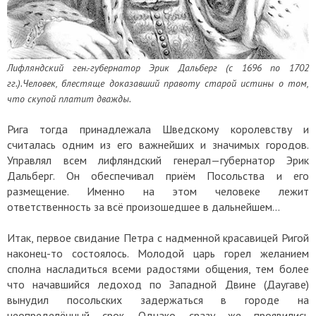
Лифляндский ген.-губернатор Эрик Дальберг (с 1696 по 1702
гг.).Человек, блестяще доказавший правоту старой истины о том,
что скупой платит дважды.
Рига тогда принадлежала Шведскому королевству и
считалась одним из его важнейших и значимых городов.
Управлял всем лифляндский генерал—губернатор Эрик
Дальберг. Он обеспечивал приём Посольства и его
размещение. Именно на этом человеке лежит
ответственность за всё произошедшее в дальнейшем...
Итак, первое свидание Петра с надменной красавицей Ригой
наконец-то состоялось. Молодой царь горел желанием
сполна насладиться всеми радостями общения, тем более
что начавшийся ледоход по Западной Двине (Даугаве)
вынудил посольских задержаться в городе на
неопределённый срок. Однако сразу же проявились