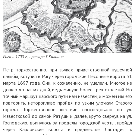
Рига в 1700 г., гравюра Г.Килиана
Пётр торжественно, при звуках приветственной пушечной
пальбы, вступил в Ригу через городские Песочные ворота 31
марта 1697 года. Они, к сожалению, не уцелели. Многое не
дошло до наших дней, ведь минуло более трёх столетий. Но
точный маршрут царского пути нам известен, и можем мы его
повторить, неторопливо пройдя по узким улочкам Старого
города. Торжественное шествие проследовало по ул.
Известковой до самой Ратуши и далее, круто свернув на ул.
Господскую, двинулось за пределы городской черты, пройдя
через Карловские ворота в предместье Ластадия, к