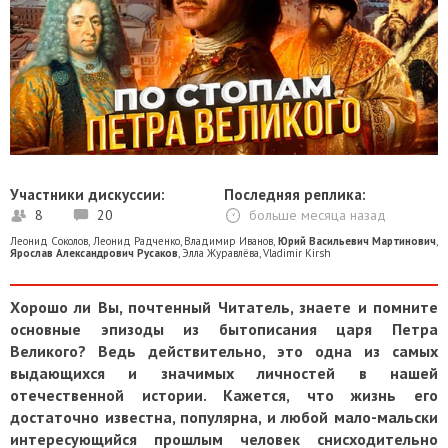
Участники дискуссии:
Последняя реплика:
8
20
больше месяца назад
Леонид Соколов
,
Леонид Радченко
,
Владимир Иванов
,
Юрий Васильевич Мартинович
,
Ярослав Александрович Русаков
,
Элла Журавлёва
,
Vladimir Kirsh
Хорошо ли Вы, почтенный Читатель, знаете и помните
основные эпизоды из бытописания царя Петра
Великого? Ведь действительно, это одна из самых
выдающихся и значимых личностей в нашей
отечественной истории. Кажется, что жизнь его
достаточно известна, популярна, и любой мало-мальски
интересующийся прошлым человек снисходительно