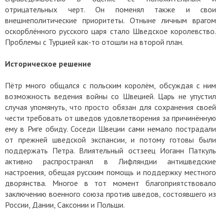
отрицательных черт. Он поменял также и свои
внешнеполитические приоритеты. Отныне личным врагом
оскорблённого русского царя стало Шведское королевство.
Проблемы с Турцией как-то отошли на второй план.
Историческое решение
Пётр много общался с польским королём, обсуждая с ним
возможность ведения войны со Швецией. Царь не упустил
случая упомянуть, что просто обязан для сохранения своей
чести требовать от шведов удовлетворения за причинённую
ему в Риге обиду. Соседи Швеции сами немало пострадали
от прежней шведской экспансии, и потому готовы были
поддержать Петра. Влиятельный остзеец Иоганн Паткуль
активно распространял в Лифляндии антишведские
настроения, обещая русским помощь и поддержку местного
дворянства. Многое в тот момент благоприятствовало
заключению военного союза против шведов, состоявшего из
России, Дании, Саксонии и Польши.