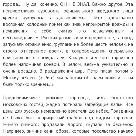
города… Ну да, конечно, ОН НЕ ЗНАЛ. Важно другое. Эта
неприветливая суровость официального шведского лица
крепко аукнулась в дальнейшем… Пётр однозначно
воспринял холодный приём как знак неприкрытой вражды и
неуважения к себе, считая это незаслуженным и
несправедливым. Русских разместили в предместье, в город
запускали ограниченно, группами не более шести человек, на
строго отмеренное время, в сопровождении специально
приставленных соглядатаев. Караул шведского гарнизона
более напоминал конвой. В целом, весьма унизительно и
очень досадно. В раздражении царь Пётр писал потом в
Москву: «Здесь (в Риге) мы рабским обычаем жили и сыты
были только зрением…»
Предприимчивые рижские торговцы, видя богатство
московских гостей, жадно потирали загребущие лапки. Все
цены для русских немедленно взлетели до небес. Праздника
не было. Был неприкрытый грабёж под видом торговли.
Ничего личного: продавали дорого, скупали за бесценок.
Например, зимние сани обоза, которые посольство начало