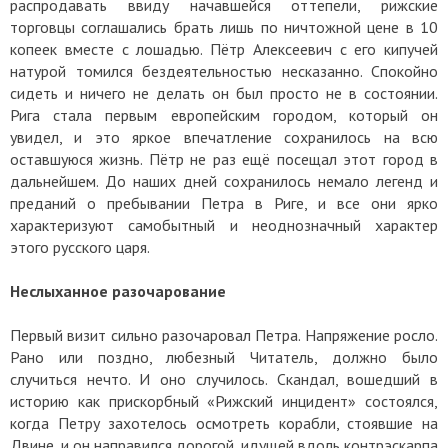
распродавать ввиду начавшейся оттепели, рижские
торговцы соглашались брать лишь по ничтожной цене в 10
копеек вместе с лошадью. Пётр Алексеевич с его кипучей
натурой томился бездеятельностью несказанно. Спокойно
сидеть и ничего не делать он был просто не в состоянии.
Рига стала первым европейским городом, который он
увидел, и это яркое впечатление сохранилось на всю
оставшуюся жизнь. Пётр не раз ещё посещал этот город в
дальнейшем. До наших дней сохранилось немало легенд и
преданий о пребывании Петра в Риге, и все они ярко
характеризуют самобытный и неоднозначный характер
этого русского царя.
Неслыханное разочарование
Первый визит сильно разочаровал Петра. Напряжение росло.
Рано или поздно, любезный Читатель, должно было
случиться нечто. И оно случилось. Скандал, вошедший в
историю как прискорбный «Рижский инцидент» состоялся,
когда Петру захотелось осмотреть корабли, стоявшие на
Двине, и он направился дорогой, идущей вдоль контрэскарпа