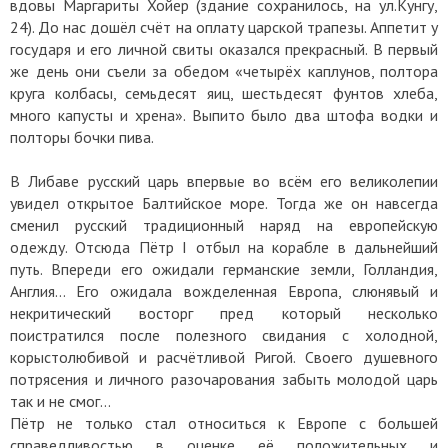
вдовы Маргариты Хойер (здание сохранилось, на ул.Кунгу,
24). До нас дошёл счёт на оплату царской трапезы. Аппетит у
государя и его личной свиты оказался прекрасный. В первый
же день они съели за обедом «четырёх каплунов, полтора
круга колбасы, семьдесят яиц, шестьдесят фунтов хлеба,
много капусты и хрена». Выпито было два штофа водки и
полторы бочки пива.
В Либаве русский царь впервые во всём его великолепии
увидел открытое Балтийское море. Тогда же он навсегда
сменил русский традиционный наряд на европейскую
одежду. Отсюда Пётр I отбыл на корабле в дальнейший
путь. Впереди его ожидали германские земли, Голландия,
Англия… Его ожидала вожделенная Европа, слюнявый и
некритический восторг пред который несколько
поистратился после полезного свидания с холодной,
корыстолюбивой и расчётливой Ригой. Своего душевного
потрясения и личного разочарования забыть молодой царь
так и не смог…
Пётр не только стал относиться к Европе с большей
справедливостью в оценке её положительных и