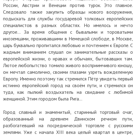
России, Австрии и Венеции против турок. Это главное.
Следовало также закупить образцы нового вооружения,
подыскать для службы государевой толковых европейских
специалистов в разных областях. Но имелось и нечто
другое... За время общения с бывалыми и тороватыми
иноземцами, проживавшими в Немецкой слободе, в Москве,
царь буквально пропитался любовью и почтением к Европе. С
жадным вниманием слушал он занимательные рассказы о
европейской жизни, о нравах и обычаях, бытовавших там.
Лютое любопытство томило живого восприимчивого юношу,
он мечтал самолично, своими глазами узреть вожделенную
Европу. Именно поэтому так стремился Пётр увидеть первый
истинно европейский город на своём пути, и стремился он
туда, как пылкий воздыхатель на свидание с любимой
женщиной. Этим городом была Рига…
Город славный и знаменитый, старинный торговый очаг,
образованный на древнем Двинском речном пути,
разбогатевший на посреднической торговле с русскими
землями. Уже с начала XIII века целый квартал в центре,