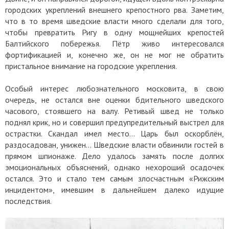
городских укреплений внешнего крепостного рва. Заметим,
что в то время шведские власти много сделали для того,
чтобы превратить Ригу в одну мощнейших крепостей
Балтийского побережья. Пётр живо интересовался
фортификацией и, конечно же, он не мог не обратить
пристальное внимание на городские укрепления.
Особый интерес любознательного московита, в свою
очередь, не остался вне оценки бдительного шведского
часового, стоявшего на валу. Ретивый швед не только
поднял крик, но и совершил предупредительный выстрел для
острастки. Скандал имел место… Царь был оскорблён,
раздосадован, унижен… Шведские власти обвинили гостей в
прямом шпионаже. Дело удалось замять после долгих
эмоциональных объяснений, однако нехороший осадочек
остался. Это и стало тем самым злосчастным «Рижским
инцидентом», имевшим в дальнейшем далеко идущие
последствия.