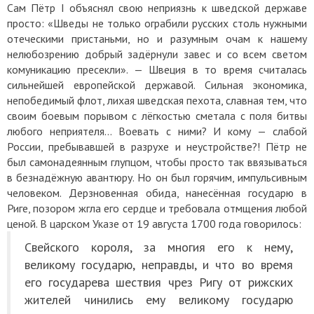
Сам Пётр I объяснял свою неприязнь к шведской державе
просто: «Шведы не только ограбили русских столь нужными
отеческими пристаньми, но и разумным очам к нашему
нелюбозрению добрый задёрнули завес и со всем светом
комуникацию пресекли». — Швеция в то время считалась
сильнейшей европейской державой. Сильная экономика,
непобедимый флот, лихая шведская пехота, славная тем, что
своим боевым порывом с лёгкостью сметала с поля битвы
любого неприятеля… Воевать с ними? И кому — слабой
России, пребывавшей в разрухе и неустройстве?! Пётр не
был самонадеянным глупцом, чтобы просто так ввязываться
в безнадёжную авантюру. Но он был горячим, импульсивным
человеком. Дерзновенная обида, нанесённая государю в
Риге, позором жгла его сердце и требовала отмщения любой
ценой. В царском Указе от 19 августа 1700 года говорилось:
Свейского короля, за многия его к нему,
великому государю, неправды, и что во время
его государева шествия чрез Ригу от рижских
жителей чинились ему великому государю