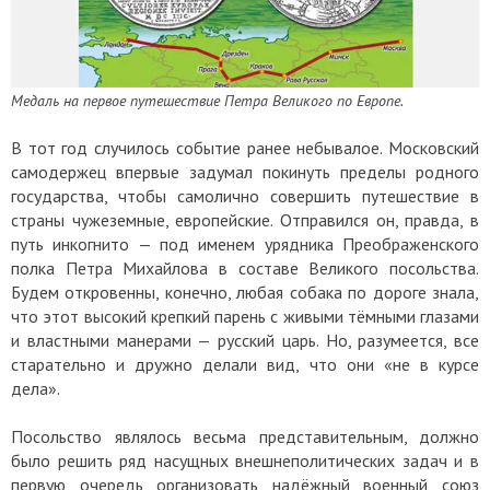
Медаль на первое путешествие Петра Великого по Европе.
В тот год случилось событие ранее небывалое. Московский
самодержец впервые задумал покинуть пределы родного
государства, чтобы самолично совершить путешествие в
страны чужеземные, европейские. Отправился он, правда, в
путь инкогнито — под именем урядника Преображенского
полка Петра Михайлова в составе Великого посольства.
Будем откровенны, конечно, любая собака по дороге знала,
что этот высокий крепкий парень с живыми тёмными глазами
и властными манерами — русский царь. Но, разумеется, все
старательно и дружно делали вид, что они «не в курсе
дела».
Посольство являлось весьма представительным, должно
было решить ряд насущных внешнеполитических задач и в
первую очередь организовать надёжный военный союз