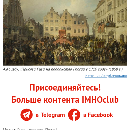
А.Коцебу, «Присяга Риги на подданство России в 1710 году» (1868 г.).
Источник / опубликовано
Присоединяйтесь!
Больше контента IMHOclub
в Telegram
в Facebook
Метки:
Рига
,
история
,
Петр I