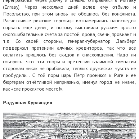
переправился через Двину и спешно отправился в Митаву
(Елгаву). Через несколько дней вслед ему отбыло и
Посольство, при этом вновь не обошлось без конфликта.
Расчётливые рижские торговцы вознамерились напоследок
сорвать ещё денег, и потому выставили русским просто
сногсшибательные счета за постой, дрова, свечи, провиант и
т.д. Со своей стороны, генерал-губернатор Дальберг
поддержал претензии алчных кредиторов, так что всё
оплатить пришлось без скидок и снисхождения. Надо ли
говорить, что эти споры и претензии взаимной симпатии
сторонам никак не прибавили, тёплых дружеских чувств не
пробудили… С той поры царь Пётр проникся к Риге и её
бюргерам отчётливой неприязнью, именуя город не иначе,
как «сие проклятое место!».
Радушная Курляндия