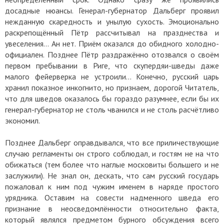
досадные нюансы. Генерал-губернатор Дальберг проявил
нежданную скаредность и унылую сухость. Эмоционально
раскрепощённый Пётр рассчитывал на празднества и
увеселения… Ан нет. Приём оказался до обидного холодно-
официален. Позднее Пётр раздражённо отозвался о своём
первом пребывании в Риге, что скупердяи-шведы даже
малого фейерверка не устроили… Конечно, русский царь
хранил показное инкогнито, но признаем, дорогой Читатель,
что для шведов оказалось бы гораздо разумнее, если бы их
генерал-губернатор не столь чванился и не столь расчётливо
экономил.
Позднее Дальберг оправдывался, что все приличествующие
случаю регламенты он строго соблюдал, и гостям не на что
обижаться (тем более что наглые московиты большего и не
заслужили). Не знал он, дескать, что сам русский государь
пожаловал к ним под чужим именем в наряде простого
урядника. Оставим на совести надменного шведа его
признание в неосведомлённости относительно факта,
который являлся предметом бурного обсуждения всего