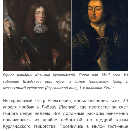
Герцог Фридрих Казимир Курляндский. Копия нач. XVIII века. Из
собрания Шведского нац. музея в замке Грипсхольм. Пётр I,
неизвестный художник (Версальский тип), 1-я половина XVIII в.
Нетерпеливый Пётр Алексеевич, вновь опередив всех, 24
апреля прибыл в Либаву (Лиепаю), где прогостил за счёт
герцога целую неделю. Все дорожные расходы неизменно
оплачивались из крайне небогатой, но щедрой казны
Курляндского герцогства. Поселились в милой гостинице