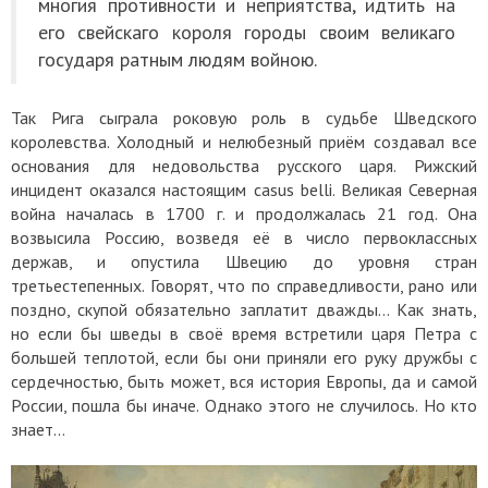
многия противности и неприятства, идтить на
его свейскаго короля городы своим великаго
государя ратным людям войною.
Так Рига сыграла роковую роль в судьбе Шведского
королевства. Холодный и нелюбезный приём создавал все
основания для недовольства русского царя. Рижский
инцидент оказался настоящим casus belli. Великая Северная
война началась в 1700 г. и продолжалась 21 год. Она
возвысила Россию, возведя её в число первоклассных
держав, и опустила Швецию до уровня стран
третьестепенных. Говорят, что по справедливости, рано или
поздно, скупой обязательно заплатит дважды… Как знать,
но если бы шведы в своё время встретили царя Петра с
большей теплотой, если бы они приняли его руку дружбы с
сердечностью, быть может, вся история Европы, да и самой
России, пошла бы иначе. Однако этого не случилось. Но кто
знает…