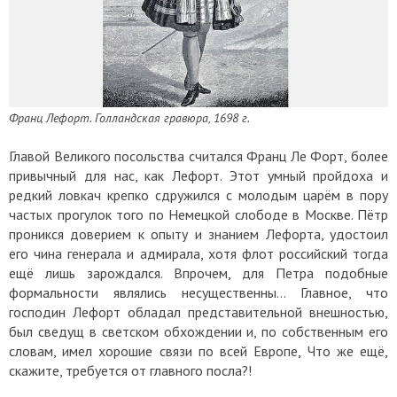
Франц Лефорт. Голландская гравюра, 1698 г.
Главой Великого посольства считался Франц Ле Форт, более
привычный для нас, как Лефорт. Этот умный пройдоха и
редкий ловкач крепко сдружился с молодым царём в пору
частых прогулок того по Немецкой слободе в Москве. Пётр
проникся доверием к опыту и знанием Лефорта, удостоил
его чина генерала и адмирала, хотя флот российский тогда
ещё лишь зарождался. Впрочем, для Петра подобные
формальности являлись несущественны… Главное, что
господин Лефорт обладал представительной внешностью,
был сведущ в светском обхождении и, по собственным его
словам, имел хорошие связи по всей Европе, Что же ещё,
скажите, требуется от главного посла?!