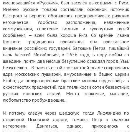
именовавшийся «Русским», был заселён выходцами с Руси.
Именно русские товары составляли основной источник
быстрого и верного обогащения предприимчивых рижских
негоциантов. Удобство расположения, налаженные
коммуникации, сплетение водных и сухопутных путей
сообщения — всем была хороша Рига. Со времён Ивана
Грозного традиционно привлекала она пристальное
внимание российских государей. Батюшка Петра, тишайший
царь Алексей Михайлович, в 1656 году, в пору войны со
шведами, почти два месяца безуспешно осаждал город. Увы,
безуспешно… В память о той злосчастной осаде сохранялись
ядра московских пушкарей, вмурованные в башню церкви
Екаба, да полуразорённые братские могилы-скудельницы в
окрестностях предместий, где тлели кости сотен безвестных
русских воинских людей. Места знакомые, манящие,
любопытство пробуждающие…
И потому, следуя через шведскую тогда Лифляндию по
старинной Псковской дороге, томился Пётр в сладком
нетерпении. Двигаться, однако, приходилось с