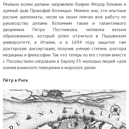
Реально всеми делами заправляли боярин Фёдор Головин и
думный дьяк Прокофий Возницын. Именно они, эти опытные
русские дипломаты, несли на своих плечах всю работу по
руководству делами. Вспомним также и талантливого
дворянина Петра Постникова, человека весьма
образованного, который успел отучиться в Падуанском
университете, в Италии, и в 1694 году защитил там
докторскую диссертацию, получив учёную степень доктора
медицины и философии. Так что теперь по его стопам вместе
с Посольством следовали в Европу 35 молодых людей «для
учения воинского поведения и морского дела».
Пётр в Риге