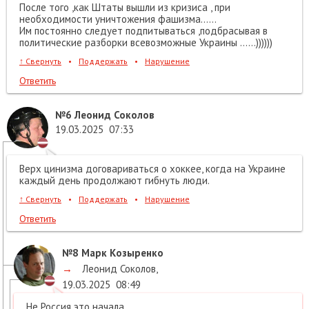
После того ,как Штаты вышли из кризиса , при
необходимости уничтожения фашизма......
Им постоянно следует подпитываться ,подбрасывая в
политические разборки всевозможные Украины ......))))))
↑
Свернуть
•
Поддержать
•
Нарушение
Ответить
№6
Леонид Соколов
19.03.2025
07:33
Верх цинизма договариваться о хоккее, когда на Украине
каждый день продолжают гибнуть люди.
↑
Свернуть
•
Поддержать
•
Нарушение
Ответить
№8
Марк Козыренко
→
Леонид Соколов
,
19.03.2025
08:49
Не Россия это начала.