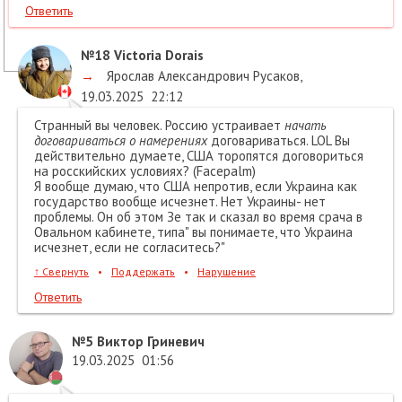
Ответить
№18
Victoria Dorais
→
Ярослав Александрович Русаков
,
19.03.2025
22:12
Странный вы человек. Россию устраивает
начать
договариваться о намерениях
договариваться. LOL Вы
действительно думаете, США торопятся договориться
на росскийских условиях? (Facepalm)
Я вообще думаю, что США непротив, если Украина как
государство вообще исчезнет. Нет Украины- нет
проблемы. Он об этом Зе так и сказал во время срача в
Овальном кабинете, типа" вы понимаете, что Украина
исчезнет, если не согласитесь?"
↑
Свернуть
•
Поддержать
•
Нарушение
Ответить
№5
Виктор Гриневич
19.03.2025
01:56