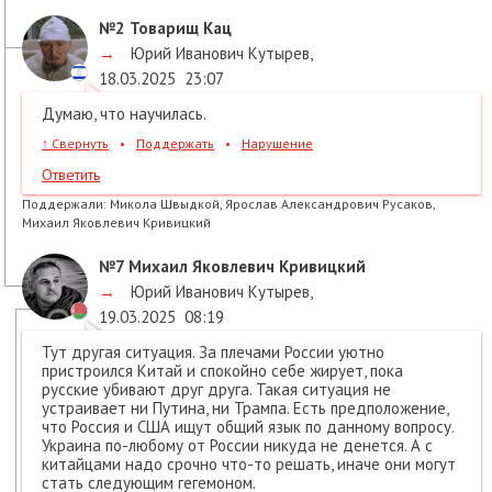
№2
Товарищ Кац
→
Юрий Иванович Кутырев
,
18.03.2025
23:07
Думаю, что научилась.
↑
Свернуть
•
Поддержать
•
Нарушение
Ответить
Поддержали:
Микола Швыдкой, Ярослав Александрович Русаков,
Михаил Яковлевич Кривицкий
№7
Михаил Яковлевич Кривицкий
→
Юрий Иванович Кутырев
,
19.03.2025
08:19
Тут другая ситуация. За плечами России уютно
пристроился Китай и спокойно себе жирует, пока
русские убивают друг друга. Такая ситуация не
устраивает ни Путина, ни Трампа. Есть предположение,
что Россия и США ищут общий язык по данному вопросу.
Украина по-любому от России никуда не денется. А с
китайцами надо срочно что-то решать, иначе они могут
стать следующим гегемоном.