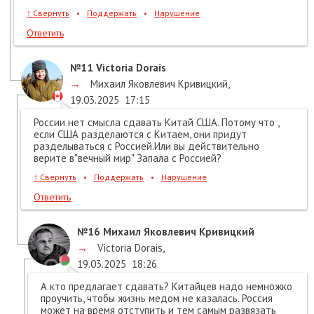
↑
Свернуть
•
Поддержать
•
Нарушение
Ответить
№11
Victoria Dorais
→
Михаил Яковлевич Кривицкий
,
19.03.2025
17:15
России нет смысла сдавать Китай США. Потому что ,
если США разделаются с Китаем, они придут
разделываться с Россией.Или вы действительно
верите в"вечный мир" Запала с Россией?
↑
Свернуть
•
Поддержать
•
Нарушение
Ответить
№16
Михаил Яковлевич Кривицкий
→
Victoria Dorais
,
19.03.2025
18:26
А кто предлагает сдавать? Китайцев надо немножко
проучить, чтобы жизнь медом не казалась. Россия
может на время отступить и тем самым развязать