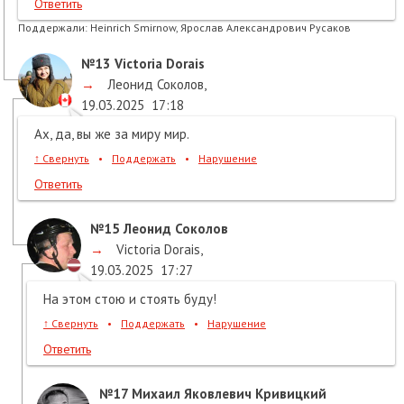
Ответить
Поддержали:
Heinrich Smirnow, Ярослав Александрович Русаков
№13
Victoria Dorais
→
Леонид Соколов
,
19.03.2025
17:18
Ах, да, вы же за миру мир.
↑
Свернуть
•
Поддержать
•
Нарушение
Ответить
№15
Леонид Соколов
→
Victoria Dorais
,
19.03.2025
17:27
На этом стою и стоять буду!
↑
Свернуть
•
Поддержать
•
Нарушение
Ответить
№17
Михаил Яковлевич Кривицкий