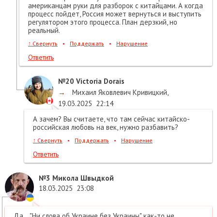
американцам руки для разборок с китайцами. А когда
процесс пойдет, Россия может вернуться и выступить
регулятором этого процесса. План дерзкий, но
реальный.
↑
Свернуть
•
Поддержать
•
Нарушение
Ответить
№20
Victoria Dorais
→
Михаил Яковлевич Кривицкий
,
19.03.2025
22:14
А зачем? Вы считаете, что там сейчас китайско-
российская любовь на век, нужно разбавить?
↑
Свернуть
•
Поддержать
•
Нарушение
Ответить
№3
Микола Швыдкой
18.03.2025
23:08
Да... "Ни слова об Украине без Украины" как-то не