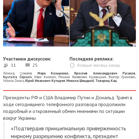
Участники дискуссии:
Последняя реплика:
11
25
больше месяца назад
Леонид Соколов
,
Марк Козыренко
,
Ярослав Александрович Русаков
,
Kęstutis Čeponis
,
Иван Киплинг
,
Михаил Яковлевич Кривицкий
,
Виктор Гриневич
,
Victoria Dorais
,
Юрий Иванович Кутырев
,
Микола Швыдкой
,
Товарищ Кац
Президенты РФ и США Владимир Путин и Дональд Трамп в
ходе сегодняшнего телефонного разговора продолжили
подробный и откровенный обмен мнениями по ситуации
вокруг Украины.
«Подтвердив принципиальную приверженность
мирному разрешению конфликта, президент