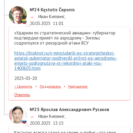
№24
Kęstutis Čeponis
→
Иван Киплинг
,
20.03.2025
11:01
«Ударили по стратегической авиации»: губернатор
подтвердил прилёт по аэродрому - Энгельс
содрогнулся от рекордной атаки ВСУ
https://bloknot.ru/v-mire/udarili-po-strategicheskoj-
aviatsii-gubernator-podtverdil-prilyot-po-aerodromu-
engels-sodrognulsya-ot-rekordnoj-ataki-vsu-
1400605.html
2025-03-20
↑
Свернуть
•
Поддержать
•
Нарушение
Ответить
№25
Ярослав Александрович Русаков
→
Иван Киплинг
,
20.03.2025
13:15
Кястутис всегда стоит на своем, и пофиг - что свое