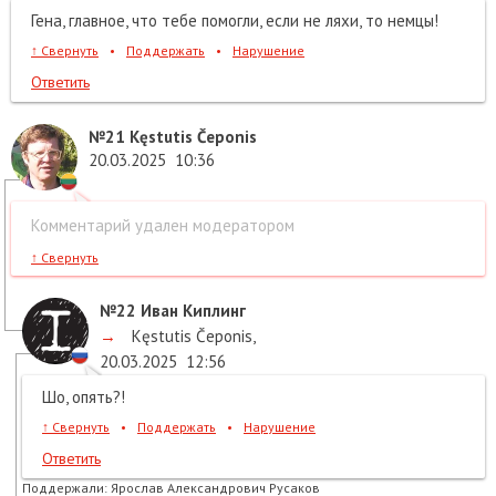
Гена, главное, что тебе помогли, если не ляхи, то немцы!
↑
Свернуть
•
Поддержать
•
Нарушение
Ответить
№21
Kęstutis Čeponis
20.03.2025
10:36
Комментарий удален модератором
↑
Свернуть
№22
Иван Киплинг
→
Kęstutis Čeponis
,
20.03.2025
12:56
Шо, опять?!
↑
Свернуть
•
Поддержать
•
Нарушение
Ответить
Поддержали:
Ярослав Александрович Русаков