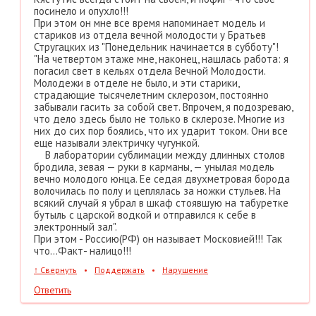
посинело и опухло!!!
При этом он мне все время напоминает модель и
стариков из отдела вечной молодости у Братьев
Стругацких из "Понедельник начинается в субботу"!
"На четвертом этаже мне, наконец, нашлась работа: я
погасил свет в кельях отдела Вечной Молодости.
Молодежи в отделе не было, и эти старики,
страдающие тысячелетним склерозом, постоянно
забывали гасить за собой свет. Впрочем, я подозреваю,
что дело здесь было не только в склерозе. Многие из
них до сих пор боялись, что их ударит током. Они все
еще называли электричку чугункой.
В лаборатории сублимации между длинных столов
бродила, зевая — руки в карманы, — унылая модель
вечно молодого юнца. Ее седая двухметровая борода
волочилась по полу и цеплялась за ножки стульев. На
всякий случай я убрал в шкаф стоявшую на табуретке
бутыль с царской водкой и отправился к себе в
электронный зал".
При этом - Россию(РФ) он называет Московией!!! Так
что...Факт- налицо!!!
↑
Свернуть
•
Поддержать
•
Нарушение
Ответить