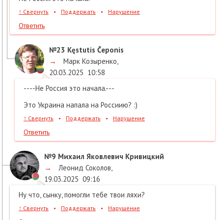
↑
Свернуть
•
Поддержать
•
Нарушение
Ответить
№23
Kęstutis Čeponis
→
Марк Козыренко
,
20.03.2025
10:58
----Не Россия это начала.---
Это Украина напала на Россиию? :)
↑
Свернуть
•
Поддержать
•
Нарушение
Ответить
№9
Михаил Яковлевич Кривицкий
→
Леонид Соколов
,
19.03.2025
09:16
Ну что, сынку, помогли тебе твои ляхи?
↑
Свернуть
•
Поддержать
•
Нарушение