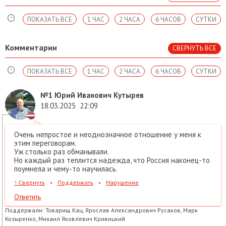
ПОКАЗАТЬ ВСЕ
1 ЧАС
2 ЧАСА
6 ЧАСОВ
СУТКИ
Комментарии
СВЕРНУТЬ ВСЕ
ПОКАЗАТЬ ВСЕ
1 ЧАС
2 ЧАСА
6 ЧАСОВ
СУТКИ
№1
Юрий Иванович Кутырев
18.03.2025
22:09
Очень непростое и неоднозначное отношение у меня к
этим переговорам.
Уж столько раз обманывали.
Но каждый раз теплится надежда, что Россия наконец-то
поумнела и чему-то научилась.
↑
Свернуть
•
Поддержать
•
Нарушение
Ответить
Поддержали:
Товарищ Кац, Ярослав Александрович Русаков, Марк
Козыренко, Михаил Яковлевич Кривицкий