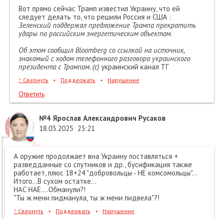
Вот прямо сейчас Трамп известил Украину, что ей
следует делать то, что решили Россия и США :
Зеленский поддержал предложение Трампа прекратить
удары по российским энергетическим объектам.
Об этом сообщил Bloomberg со ссылкой на источник,
знакомый с ходом телефонного разговора украинского
президента с Трампом. (с)
украинский канал ТГ
↑
Свернуть
•
Поддержать
•
Нарушение
Ответить
№4
Ярослав Александрович Русаков
18.03.2025
23:21
А оружие продолжает вна Украину поставляться +
разведданные со спутников и др., бусификация также
работает, плюс 18+24 "добровольцы - НЕ комсомольцы"...
Итого...В сухом остатке...
НАС НАЕ....Обманули?!
"Ты ж мени пидманула, ты ж мени пидвела"?!
↑
Свернуть
•
Поддержать
•
Нарушение