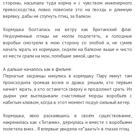
стороны, насыпала туда корма и с чувством инженерного
превосходства, ловко повесила это на гвоздь и длинную
верёвку, дабы не спугнуть птиц, за балкон.
Кормушка болталась на ветру как британский флаг.
Недоумённые птицы не могли подлететь, а голодные
воробьи смотрели в мою сторону со злобой и, не сумев
начать жрать из кормушки, сидели на балконе выше и чисто
из мести срали на мои, погибшие зимой, цветы.
А дальше началось как в фильме:
Пернатые засранцы кинулись в кормушку. Пару минут там
происходила громкая возня и драка: решали, кто первым
начнёт жрать, а кто останется сверху и продолжит срать. Из
дырки уже выглядывали счастливые морды воробьёв с
набитым клювом, когда в этот момент подул сильный ветер.
Кормушка, явно раскаявшись в своём существование,
накренилась как «Титаник», дёрнулась и вместе с воробьями
полетела вниз... Я впервые увидела «е*ааать!» в глазах птиц.