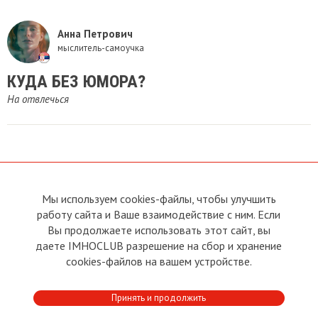
Анна Петрович
мыслитель-самоучка
КУДА БЕЗ ЮМОРА?
На отвлечься
Мы используем cookies-файлы, чтобы улучшить
О сайте
Прямая связь с
Председателем
работу сайта и Ваше взаимодействие с ним. Если
Устав
Вы продолжаете использовать этот сайт, вы
Прямая связь c членами клуба
Условия пользования
даете IMHOCLUB разрешение на сбор и хранение
Реклама
Политика конфиденциальности
cookies-файлов на вашем устройстве.
Контакты
Copyright © 2011 - 2026 Imho
Принять и продолжить
Club