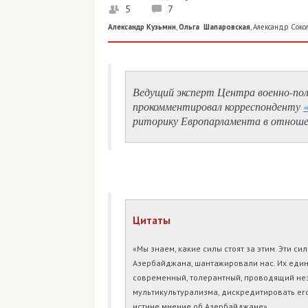
5
7
Александр Кузьмин
,
Ольга Шапаровская
,
Александр Соко
Ведущий эксперт Центра военно-по
прокомментировал корреспонденту
риторику Европарламента в отноше
Цитаты
«Мы знаем, какие силы стоят за этим. Эти
Азербайджана, шантажировали нас. Их един
современный, толерантный, проводящий не
мультикультурализма, дискредитировать ег
истине мнение об Азербайджане».