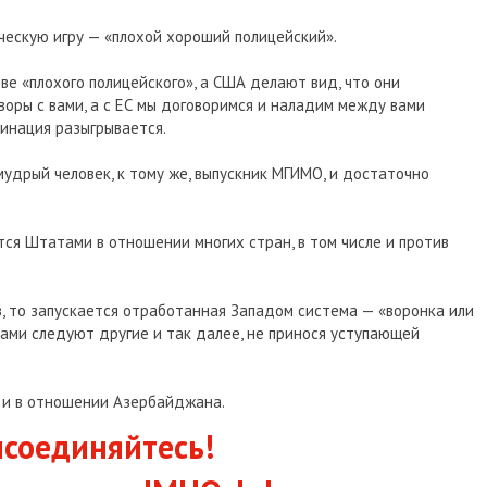
ескую игру — «плохой хороший полицейский».
ве «плохого полицейского», а США делают вид, что они
воры с вами, а с ЕС мы договоримся и наладим между вами
бинация разыгрывается.
удрый человек, к тому же, выпускник МГИМО, и достаточно
тся Штатами в отношении многих стран, в том числе и против
, то запускается отработанная Западом система — «воронка или
пками следуют другие и так далее, не принося уступающей
 и в отношении Азербайджана.
соединяйтесь!