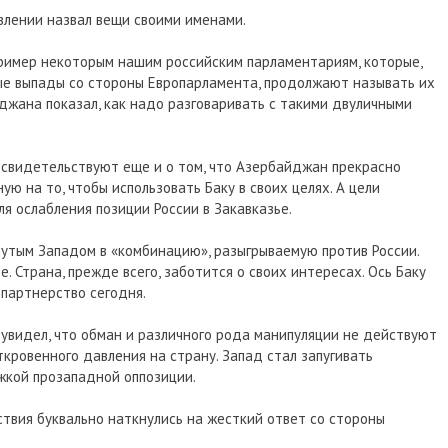
явлении назвал вещи своими именами.
пример некоторым нашим российским парламентариям, которые,
ые выпады со стороны Европарламента, продолжают называть их
джана показал, как надо разговаривать с такими двуличными
 свидетельствуют еще и о том, что Азербайджан прекрасно
ую на то, чтобы использовать Баку в своих целях. А цели
я ослабления позиции России в Закавказье.
утым Западом в «комбинацию», разыгрываемую против России.
. Страна, прежде всего, заботится о своих интересах. Ось Баку
 партнерство сегодня.
 увидел, что обман и различного рода манипуляции не действуют
кровенного давления на страну. Запад стал запугивать
жкой прозападной оппозиции.
твия буквально наткнулись на жесткий ответ со стороны