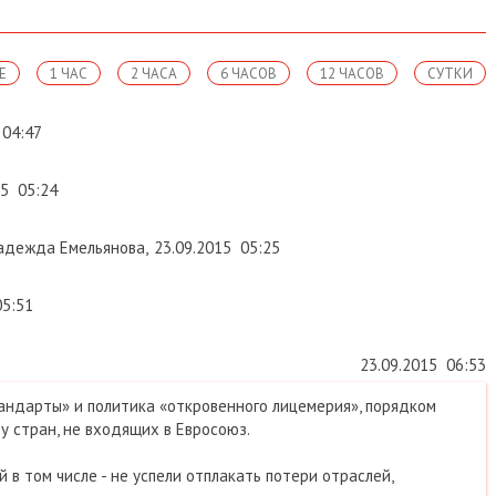
Е
1 ЧАС
2 ЧАСА
6 ЧАСОВ
12 ЧАСОВ
СУТКИ
04:47
15
05:24
дежда Емельянова
,
23.09.2015
05:25
05:51
23.09.2015
06:53
андарты» и политика «откровенного лицемерия», порядком
 стран, не входящих в Евросоюз.
 в том числе - не успели отплакать потери отраслей,