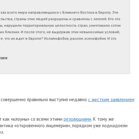
зах всего мира направляющихся с Ближнего Востока в Европу. Эти
ьства, страны этих людей разрушены и сравнены с землей. Кто это
ы, нарушили территориальную целостность стран, уничтожили сотни
х близких. И после этого, не выдержав этих невыносимых условий,
е, что их ждет в Европе? Исламофобия, расизм, ксенофобия. И это
лиев
 совершенно правильно выступил недавно
с жестким заявлением
т как «клоуны» со всеми этими
резолюциями
. К тому же
литика «откровенного лицемерия», порядком уже поднадоели
з.