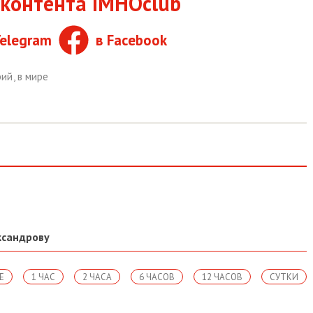
контента IMHOclub
Telegram
в Facebook
рий
,
в мире
ксандрову
Е
1 ЧАС
2 ЧАСА
6 ЧАСОВ
12 ЧАСОВ
СУТКИ