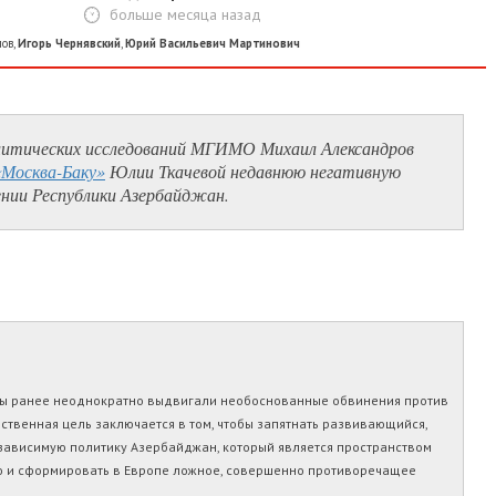
больше месяца назад
лов
,
Игорь Чернявский
,
Юрий Васильевич Мартинович
литических исследований МГИМО Михаил Александров
«Москва-Баку»
Юлии Ткачевой недавнюю негативную
нии Республики Азербайджан.
 силы ранее неоднократно выдвигали необоснованные обвинения против
ственная цель заключается в том, чтобы запятнать развивающийся,
зависимую политику Азербайджан, который является пространством
о и сформировать в Европе ложное, совершенно противоречащее