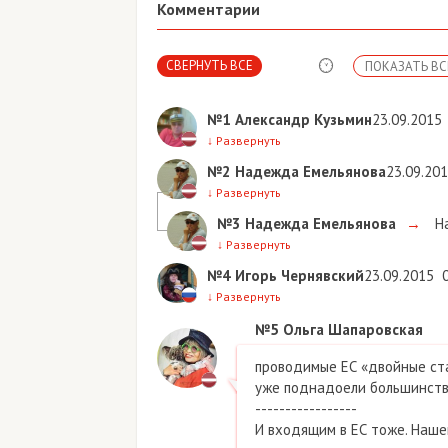
Комментарии
СВЕРНУТЬ ВСЕ
ПОКАЗАТЬ ВС
№1
Александр Кузьмин
23.09.2015
↓
Развернуть
№2
Надежда Емельянова
23.09.20
↓
Развернуть
№3
Надежда Емельянова
→
На
↓
Развернуть
№4
Игорь Чернявский
23.09.2015
↓
Развернуть
№5
Ольга Шапаровская
проводимые ЕС «двойные ст
уже поднадоели большинству
-----------------
И входящим в ЕС тоже. Нашей