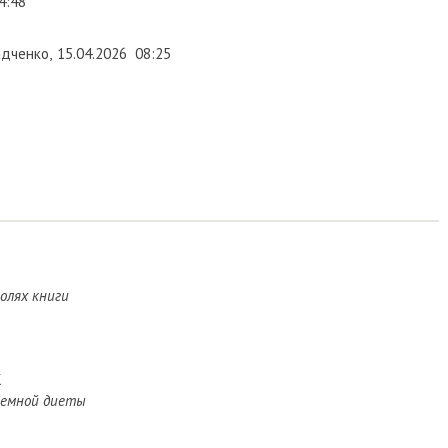
4:48
адченко
,
15.04.2026
08:25
олях книги
К
юремной диеты