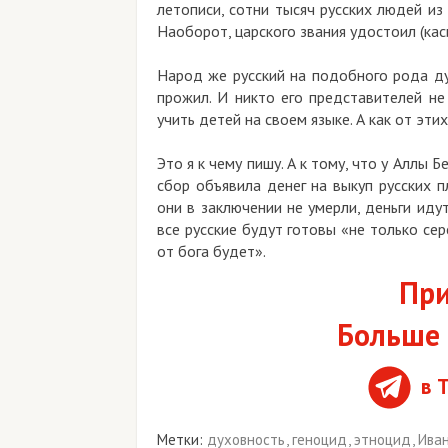
летописи, сотни тысяч русских людей из 
Наоборот, царского звания удостоил (кас
Народ же русский на подобного рода ду
прожил. И никто его представителей не
учить детей на своем языке. А как от этих
Это я к чему пишу. А к тому, что у Аллы
сбор объявила денег на выкуп русских п
они в заключении не умерли, деньги иду
все русские будут готовы «не только се
от бога будет».
При
Больше 
в 
Метки:
духовность
,
геноцид
,
этноцид
,
Ива