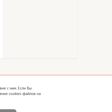
ие с ним. Если Вы
ение cookies-файлов на
Developed by:
CRA