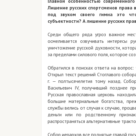
Главной особенностью современного
Лишение русских спортсменов права 
под звуком своего гимна это что
субъектности? А лишение русских пра
Среди общего ряда угроз важное мес
осмеливается озвучивать интересы ру
уничтожение русской духовности, котор
за пределами силового поля, которое соз
Обратился в поисках ответа на вопрос: 
Открыл текст решений Стоглавого собор
г. — полтысячелетия тому назад. Соб
Васильевич IV, получивший позднее п
Русская православная церковь находил
большие материальные богатства, пре
службы велись от случая к случаю, проц
деньги или по родственному призна
распространяться альтернативные трактов
Собор иерархов все поднятые главой гос