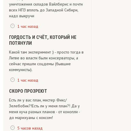
уничтожения складов Вайлберис и почти
всех НПЗ вплоть до Западной Сибири,
надо выкручи
1 час назад
ГОРДОСТЬ И СЧЁТ, КОТОРЫЙ НЕ
ПОТЯНУЛИ
Какой там эксперимент :) - просто тогда в
Литве во власти были консерваторы, а
сейчас пришли соцдемы (бывшие
коммунисты).
1 час назад
СКОРО ПРОЗРЕЮТ
Есть ли у вас план, мистер Фикс/
Зелебобик?!Есть ли у меня план?! Да у
меня куча разных планов - от конопли -
до марихуаны с коксом!
5 часов назад