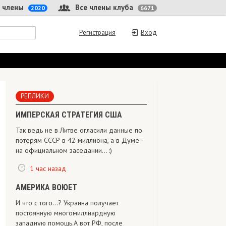
 члены
Все члены клуба
2020
6671
Регистрация
Вход
РЕПЛИКИ
ИМПЕРСКАЯ СТРАТЕГИЯ США
Так ведь не в Литве огласили данные по
потерям СССР в 42 миллиона, а в Думе -
на официальном заседании... :)
1 час назад
АМЕРИКА ВОЮЕТ
И что с того...? Украина получает
постоянную многомиллиардную
западную помощь.А вот РФ, после