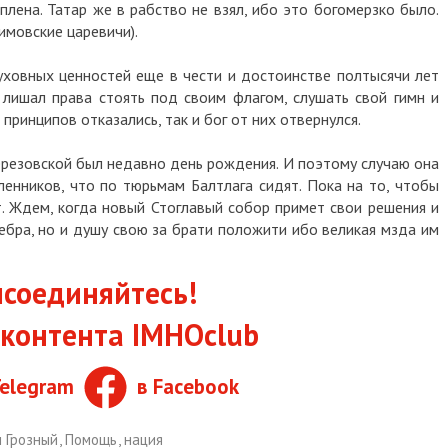
плена. Татар же в рабство не взял, ибо это богомерзко было.
имовские царевичи).
ховных ценностей еще в чести и достоинстве полтысячи лет
 лишал права стоять под своим флагом, слушать свой гимн и
 принципов отказались, так и бог от них отвернулся.
 Березовской был недавно день рождения. И поэтому случаю она
ленников, что по тюрьмам Балтлага сидят. Пока на то, чтобы
т. Ждем, когда новый Стоглавый собор примет свои решения и
ребра, но и душу свою за брати положити ибо великая мзда им
соединяйтесь!
контента IMHOclub
Telegram
в Facebook
н Грозный
,
Помощь
,
нация