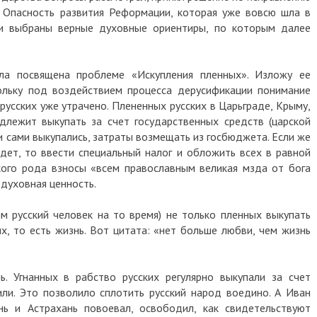
. Опасность развития Реформации, которая уже вовсю шла в
ли выбраны верные духовные ориентиры, по которым далее
ла посвящена проблеме «Искупления пленных». Изложу ее
ольку под воздействием процесса дерусификации понимание
русских уже утрачено. Плененных русских в Царьграде, Крыму,
длежит выкупать за счет государственных средств (царской
или сами выкупались, затраты возмещать из госбюджета. Если же
удет, то ввести специальный налог и обложить всех в равной
кого рода взносы «всем православным великая мзда от бога
 духовная ценность.
м русский человек на то время) не только пленных выкупать
х, то есть жизнь. Вот цитата: «нет больше любви, чем жизнь
. Угнанных в рабство русских регулярно выкупали за счет
или. Это позволило сплотить русский народ воедино. А Иван
нь и Астрахань повоевал, освободил, как свидетельствуют