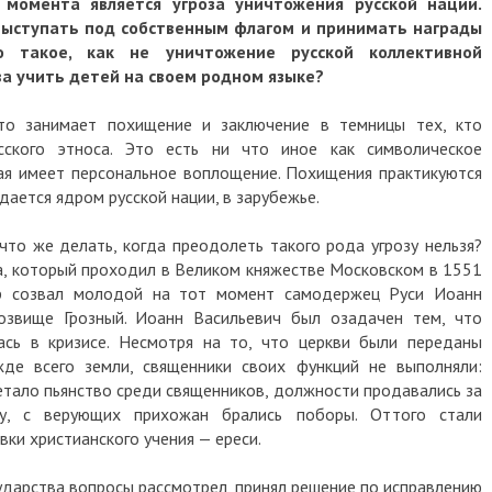
 момента является угроза уничтожения русской нации.
выступать под собственным флагом и принимать награды
 такое, как не уничтожение русской коллективной
ва учить детей на своем родном языке?
то занимает похищение и заключение в темницы тех, кто
сского этноса. Это есть ни что иное как символическое
ая имеет персональное воплощение. Похищения практикуются
дается ядром русской нации, в зарубежье.
что же делать, когда преодолеть такого рода угрозу нельзя?
а, который проходил в Великом княжестве Московском в 1551
ор созвал молодой на тот момент самодержец Руси Иоанн
розвище Грозный. Иоанн Васильевич был озадачен тем, что
ась в кризисе. Несмотря на то, что церкви были переданы
жде всего земли, священники своих функций не выполняли:
ветало пьянство среди священников, должности продавались за
ку, с верующих прихожан брались поборы. Оттого стали
ки христианского учения — ереси.
ударства вопросы рассмотрел, принял решение по исправлению