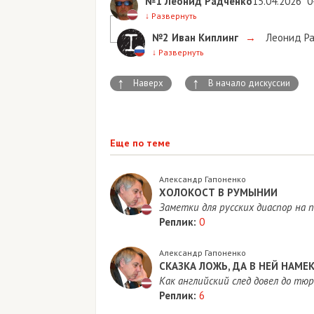
№1
Леонид Радченко
15.04.2026
0
↓
Развернуть
№2
Иван Киплинг
→
Леонид Р
↓
Развернуть
↑
↑
Наверх
В начало дискуссии
Еще по теме
Александр Гапоненко
ХОЛОКОСТ В РУМЫНИИ
Заметки для русских диаспор на п
Реплик:
0
Александр Гапоненко
​СКАЗКА ЛОЖЬ, ДА В НЕЙ НАМЕ
Как английский след довел до т
Реплик:
6