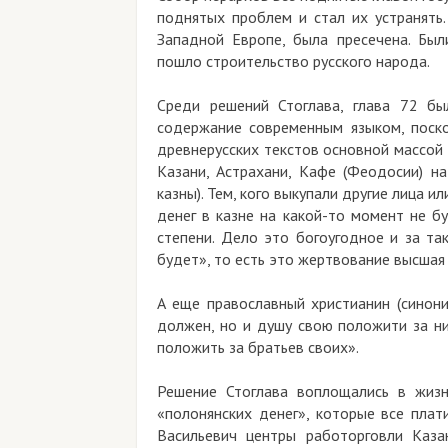
поднятых проблем и стал их устранять
Западной Европе, была пресечена. Бы
пошло строительство русского народа.
Среди решений Стоглава, глава 72 бы
содержание современным языком, поск
древнерусских текстов основной массой 
Казани, Астрахани, Кафе (Феодосии) на
казны). Тем, кого выкупали другие лица 
денег в казне на какой-то момент не б
степени. Дело это богоугодное и за та
будет», то есть это жертвование высшая
А еще православный христианин (синони
должен, но и душу свою положити за ни
положить за братьев своих».
Решение Стоглава воплощались в жизнь
«полонянских денег», которые все плат
Васильевич центры работорговли Каза