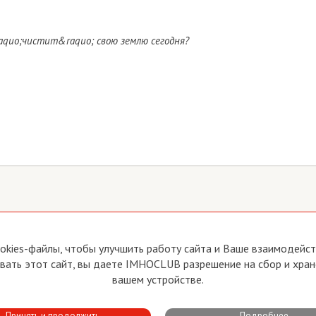
aquo;чистит&raquo; свою землю сегодня?
йте
Прямая связь с Председателем
okies-файлы, чтобы улучшить работу сайта и Ваше взаимодейств
Прямая связь c членами клуба
ать этот сайт, вы даете IMHOCLUB разрешение на сбор и хран
вия пользования
Реклама
вашем устройстве.
тика конфиденциальности
Контакты
Принять и продолжить
Подробнее