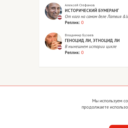
Алексей Стефанов
ИСТОРИЧЕСКИЙ БУМЕРАНГ
От кого на самом деле Латвия &l
Реплик:
0
Владимир Бузаев
ГЕНОЦИД ЛИ, ЭТНОЦИД ЛИ
В нынешнем истории цикле
Реплик:
0
Copyright © 2011 - 2026 Imho Club
О са
Мы используем co
Устав
продолжаете использов
Усло
Поли