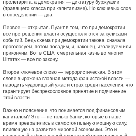
пролетарита, а демократия — диктатуру буржуазии
(правящего класса при капитализме). Но ключевых слов
в определении — два.
Первое — открытая. Пуант в том, что при демократии
все прегрешения власти осуществляются за кулисами
событий. Ведь схема при демократии такова: сначала
проголосуем, потом посадим, и, наконец, изолируем или
прикончим. Вот в США смертельная казнь во многих
Штатах — все по закону.
Второе ключевое слово — террористическая. В этом
слове выражена главная метода фашистской власти —
наводить чудовищный ужас и страх среди населения, что
гарантирует беспрекословное принятие и подчинение
этой власти.
Важно и пояснение: что понимается под финансовым
капиталом? Это — не только банки, которые в наше
время превратились в самостоятельную мощную силу,
влияющую на развитие мировой экономики. Это и
сращенный с финансовой олигархией промышленный