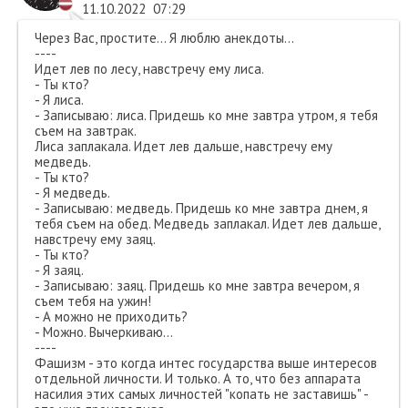
11.10.2022
07:29
Через Вас, простите... Я люблю анекдоты...
----
Идет лев по лесу, навстречу ему лиса.
- Ты кто?
- Я лиса.
- Записываю: лиса. Придешь ко мне завтра утром, я тебя
съем на завтрак.
Лиса заплакала. Идет лев дальше, навстречу ему
медведь.
- Ты кто?
- Я медведь.
- Записываю: медведь. Придешь ко мне завтра днем, я
тебя съем на обед. Медведь заплакал. Идет лев дальше,
навстречу ему заяц.
- Ты кто?
- Я заяц.
- Записываю: заяц. Придешь ко мне завтра вечером, я
съем тебя на ужин!
- А можно не приходить?
- Можно. Вычеркиваю...
----
Фашизм - это когда интес государства выше интересов
отдельной личности. И только. А то, что без аппарата
насилия этих самых личностей "копать не заставишь" -