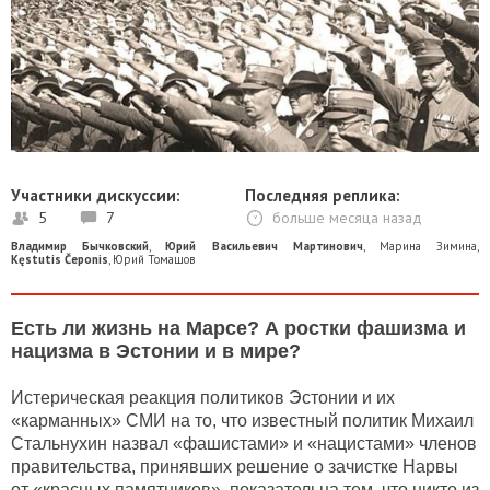
Участники дискуссии:
Последняя реплика:
5
7
больше месяца назад
Владимир Бычковский
,
Юрий Васильевич Мартинович
,
Марина Зимина
,
Kęstutis Čeponis
,
Юрий Томашов
Есть ли жизнь на Марсе? А ростки фашизма и
нацизма в Эстонии и в мире?
Истерическая реакция политиков Эстонии и их
«карманных» СМИ на то, что известный политик Михаил
Стальнухин назвал «фашистами» и «нацистами» членов
правительства, принявших решение о зачистке Нарвы
от «красных памятников», показательна тем, что никто из