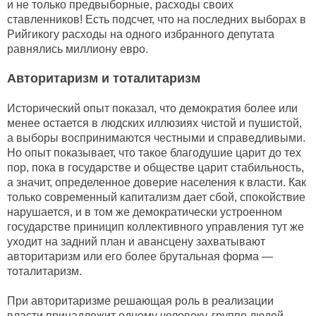
и не только предвыборные, расходы своих
ставленников! Есть подсчет, что на последних выборах в
Рийгикогу расходы на одного избранного депутата
равнялись миллиону евро.
Авторитаризм и тоталитаризм
Исторический опыт показал, что демократия более или
менее остается в людских иллюзиях чистой и пушистой,
а выборы воспринимаются честными и справедливыми.
Но опыт показывает, что такое благодушие царит до тех
пор, пока в государстве и обществе царит стабильность,
а значит, определенное доверие населения к власти. Как
только современный капитализм дает сбой, спокойствие
нарушается, и в том же демократически устроенном
государстве приницип коллективного управления тут же
уходит на задний план и авансцену захватывают
авторитаризм или его более брутальная форма —
тоталитаризм.
При авторитаризме решающая роль в реализации
власти принадлежит одному человеку, группе людей