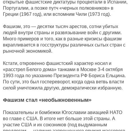
открытые фашистские диктатуры процветали в Испании,
Португалии, а позже путч «черных полковников» в
Греции (1967 год), или вспомним Чили (1973 год).
Фашизм, это — десятки тысяч арестов, сотни убитых
людей внутри страны и развязывание войн с другими.
Много примеров и того, как в разные кризисы фашизм
вкрапливается в госструктуры различных сытых стран с
рыночной экономикой.
Кстати, откровенно фашистский характер носил и
«расстрел Белого дома» танками в Москве 3-4 октября
1993 года по указанию Президента РФ Бориса Ельцина.
По сути, это был госпереворот, когда одна ветвь власти
силой уничтожила другую, демократически избранную.
Фашизм стал «необыкновенным»
Показательны и бомбежки Югославии авиацией НАТО
во главе с США. В итоге нет больше этой страны. А
участие США и их союзников (под выдуманным
предлогом — наличие запрещенного оружия массового