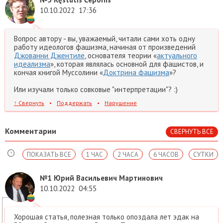
10.10.2022
17:36
Вопрос автору - вы, уважаемый, читали сами хоть одну
работу идеологов фашизма, начиная от произведений
Джованни Джентиле
, основателя теории «
актуального
идеализма
», которая являлась основной для фашистов, и
кончая книгой Муссолини «
Доктрина фашизма
»?
Или изучали только совковые "интерпретации"? :)
↑
Свернуть
•
Поддержать
•
Нарушение
Комментарии
СВЕРНУТЬ ВСЕ
ПОКАЗАТЬ ВСЕ
1 ЧАС
2 ЧАСА
6 ЧАСОВ
СУТКИ
№1
Юрий Васильевич Мартинович
10.10.2022
04:55
Хорошая статья, полезная только опоздала лет эдак на