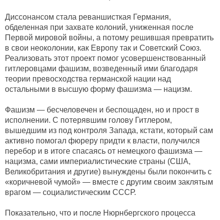
Диссонансом стала реваншисткая Германия,
обделенная при захвате колоний, униженная после
Первой мировой войны, а потому решившая превратить
в свои неоколонии, как Европу так и Советский Союз.
Реализовать этот проект помог усовершенствованный
гитлеровцами фашизм, возведенный ими благодаря
теории превосходства германской нации над
остальными в высшую форму фашизма — нацизм.
Фашизм — бесчеловечен и беспощаден, но и прост в
исполнении. С потерявшим голову Гитлером,
вышедшим из под контроля Запада, кстати, который сам
активно помогал фюреру придти к власти, получился
перебор и в итоге спасаясь от немецкого фашизма —
нацизма, сами империалистические страны (США,
Великобритания и другие) вынуждены были покончить с
«коричневой чумой» — вместе с другим своим заклятым
врагом — социалистическим СССР.
Показательно, что и после Нюрнбергского процесса