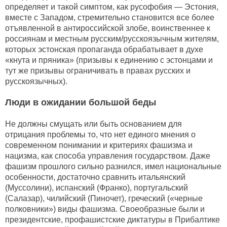
определяет и такой симптом, как русофобия — Эстония,
вместе с Западом, стремительно становится все более
отъявленной в антироссийской злобе, воинственнее к
россиянам и местным русским/русскоязычным жителям,
которых эстонская пропаганда обрабатывает в духе
«кнута и пряника» (призывы к единению с эстонцами и
тут же призывы ограничивать в правах русских и
русскоязычных).
Люди в ожидании большой беды
Не должны смущать или быть основанием для
отрицания проблемы то, что нет единого мнения о
современном понимании и критериях фашизма и
нацизма, как способа управления государством. Даже
фашизм прошлого сильно разнился, имел национальные
особенности, достаточно сравнить итальянский
(Муссолини), испанский (Франко), португальский
(Салазар), чилийский (Пиночет), греческий («черные
полковники») виды фашизма. Своеобразные были и
президентские, профашистские диктатуры в Прибалтике