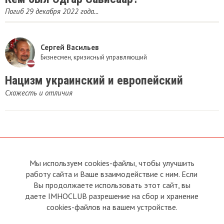
Погиб 29 декабря 2022 года...
Сергей Васильев
Бизнесмен, кризисный управляющий
​Нацизм украинский и европейский
Схожесть и отличия
Мы используем cookies-файлы, чтобы улучшить
О сайте
Прямая связь с
работу сайта и Ваше взаимодействие с ним. Если
Председателем
Устав
Вы продолжаете использовать этот сайт, вы
Прямая связь c членами клуба
Условия пользования
даете IMHOCLUB разрешение на сбор и хранение
Реклама
Политика конфиденциальности
cookies-файлов на вашем устройстве.
Контакты
Copyright © 2011 - 2026 Imho