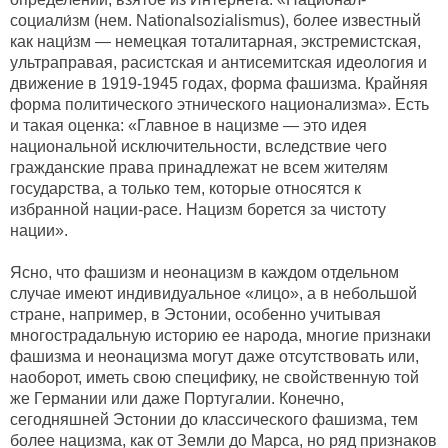
социали́зм (нем. Nationalsozialismus), более известный
как наци́зм — немецкая тоталитарная, экстремистская,
ультраправая, расистская и антисемитская идеология и
движение в 1919-1945 годах, форма фашизма. Крайняя
форма политического этнического национализма». Есть
и такая оценка: «Главное в нацизме — это идея
национальной исключительности, вследствие чего
гражданские права принадлежат не всем жителям
государства, а только тем, которые относятся к
избранной нации-расе. Нацизм борется за чистоту
нации».
Ясно, что фашизм и неонацизм в каждом отдельном
случае имеют индивидуальное «лицо», а в небольшой
стране, например, в Эстонии, особенно учитывая
многострадальную историю ее народа, многие признаки
фашизма и неонацизма могут даже отсутствовать или,
наоборот, иметь свою специфику, не свойственную той
же Германии или даже Португалии. Конечно,
сегодняшней Эстонии до классического фашизма, тем
более нацизма, как от Земли до Марса, но ряд признаков