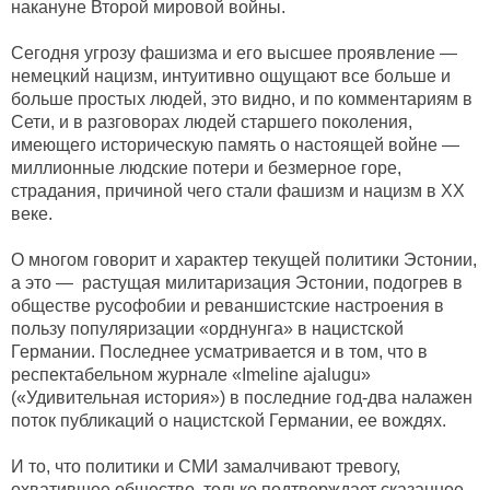
накануне Второй мировой войны.
Сегодня угрозу фашизма и его высшее проявление —
немецкий нацизм, интуитивно ощущают все больше и
больше простых людей, это видно, и по комментариям в
Сети, и в разговорах людей старшего поколения,
имеющего историческую память о настоящей войне —
миллионные людские потери и безмерное горе,
страдания, причиной чего стали фашизм и нацизм в ХХ
веке.
О многом говорит и характер текущей политики Эстонии,
а это — растущая милитаризация Эстонии, подогрев в
обществе русофобии и реваншистские настроения в
пользу популяризации «орднунга» в нацистской
Германии. Последнее усматривается и в том, что в
респектабельном журнале «Imeline ajalugu»
(«Удивительная история») в последние год-два налажен
поток публикаций о нацистской Германии, ее вождях.
И то, что политики и СМИ замалчивают тревогу,
охватившее общество, только подтверждает сказанное.