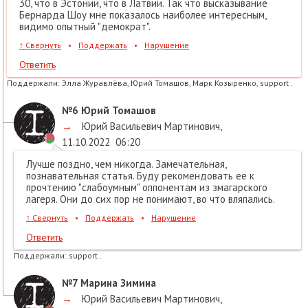
30, что в Эстонии, что в Латвии. Так что высказывание
Бернарда Шоу мне показалось наиболее интересным,
видимо опытный "демократ".
↑
Свернуть
•
Поддержать
•
Нарушение
Ответить
Поддержали:
Элла Журавлёва, Юрий Томашов, Марк Козыренко, support .
№6
Юрий Томашов
→
Юрий Васильевич Мартинович
,
11.10.2022
06:20
Лучше поздно, чем никогда. Замечательная,
познавательная статья. Буду рекомендовать ее к
прочтению "слабоумным" оппонентам из змагарского
лагеря. Они до сих пор не понимают, во что вляпались.
↑
Свернуть
•
Поддержать
•
Нарушение
Ответить
Поддержали:
support .
№7
Марина Зимина
→
Юрий Васильевич Мартинович
,