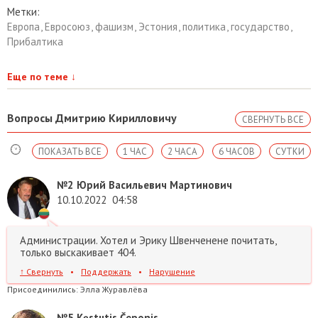
Метки:
Европа
,
Евросоюз
,
фашизм
,
Эстония
,
политика
,
государство
,
Прибалтика
Еще по теме
↓
Вопросы Дмитрию Кирилловичу
СВЕРНУТЬ ВСЕ
ПОКАЗАТЬ ВСЕ
1 ЧАС
2 ЧАСА
6 ЧАСОВ
СУТКИ
№2
Юрий Васильевич Мартинович
10.10.2022
04:58
Администрации. Хотел и Эрику Швенченене почитать,
только выскакивает 404.
↑
Свернуть
•
Поддержать
•
Нарушение
Присоединились:
Элла Журавлёва
№5
Kęstutis Čeponis