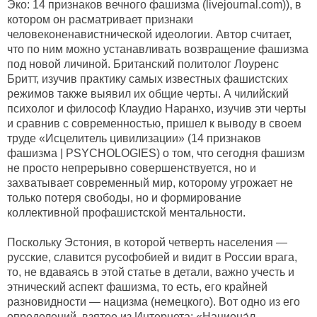
Эко: 14 признаков вечного фашизма (livejournal.com)), в
котором он расматривает признаки
человеконенавистнической идеологии. Автор считает,
что по ним можно устанавливать возвращение фашизма
под новой личиной. Британский политолог Лоуренс
Бритт, изучив практику самых известных фашистских
режимов также выявил их общие черты. А чилийский
психолог и философ Клаудио Наранхо, изучив эти черты
и сравнив с современностью, пришел к выводу в своем
труде «Исцелитель цивилизации» (14 признаков
фашизма | PSYCHOLOGIES) о том, что сегодня фашизм
не просто непрерывно совершенствуется, но и
захватывает современный мир, которому угрожает не
только потеря свободы, но и формирование
коллективной профашистской ментальности.
Поскольку Эстония, в которой четверть населения —
русские, славится русофобией и видит в России врага,
то, не вдаваясь в этой статье в детали, важно учесть и
этнический аспект фашизма, то есть, его крайней
разновидности — нацизма (немецкого). Вот одно из его
определений, взятое из Интернета: «Национа́л-