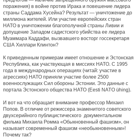
поражения) в войне против Ирака и повешение лидера
страны Саддама Хусейна? Результат — уничтожение до
миллиона жителей. Или участие европейских стран
НАТО в уничтожении благополучной страны Ливии и
допущение Западом садистского убийства ее лидера
Муаммара Каддафи, вызвавшего восторг госсекретаря
США Хиллари Клинтон?
К приведенным примерам имеет отношение и Эстонская
Республика, как участвующая в миссиях НАТО. С 1995
года в международных операциях (читай: участие в
агрессиях) НАТО приняли участие более 2500
военнослужащих Сил обороны Эстонии. Это данные с
портала Эстонского общества НАТО (Eesti NATO ühing).
И вот на что обращает внимание профессор Михаил
Попов. В отличие от режиссера знаменитого советского
двухсерийного публицистического документальном
фильма Михаила Ромма «Обыкновенный фашизм», он
называет современный фашизм «необыкновенным»!
Почему так?