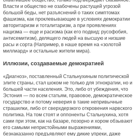
Власти и общество не озабочены растущей угрозой
большой беды, нет разъяснений о таких симптомах
фашизма, как проклевывающие в условиях демократии
авторитаризм и тоталитаризм, а при проявлениях
нацизма — еще и расизма (как его подвид: русофобия,
антисемитизм), делящего людей на высшую и низшие
расы и сорта (Например, в наше время на «золотой
миллиард» и остальные жители мира).
Иллюзии, создаваемые демократией
«Диагноз», поставленный Стальнухиным политической
элите страны, стал шоком не только для этнократии, но и
большей части населения. Это, либо от убеждения, что
Эстония — по всем статьям, правовое, демократическое
государство и потому неверия в такие непривычные
страшилки, либо от сверхдерзкого откровения нарвского
политика. На том стоят и оппоненты Стальнухина, хотя
сами при этом, как на базаре, позорно и хором обзывают
его самыми непристойными выражениями,
безнаказанно предъявляют ему дикие упреки, даже