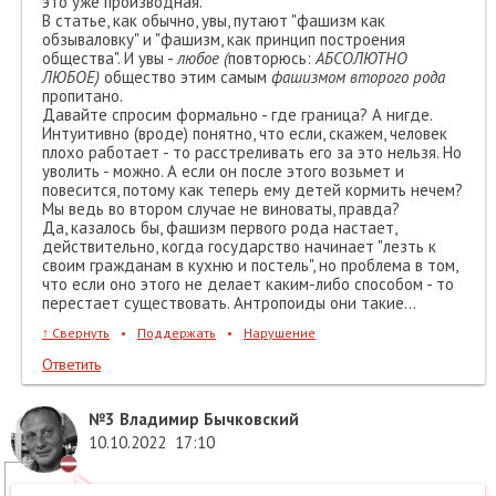
это уже производная.
В статье, как обычно, увы, путают "фашизм как
обзываловку" и "фашизм, как принцип построения
общества". И увы -
любое (
повторюсь:
АБСОЛЮТНО
ЛЮБОЕ)
общество этим самым
фашизмом второго рода
пропитано.
Давайте спросим формально - где граница? А нигде.
Интуитивно (вроде) понятно, что если, скажем, человек
плохо работает - то расстреливать его за это нельзя. Но
уволить - можно. А если он после этого возьмет и
повесится, потому как теперь ему детей кормить нечем?
Мы ведь во втором случае не виноваты, правда?
Да, казалось бы, фашизм первого рода настает,
действительно, когда государство начинает "лезть к
своим гражданам в кухню и постель", но проблема в том,
что если оно этого не делает каким-либо способом - то
перестает существовать. Антропоиды они такие...
↑
Свернуть
•
Поддержать
•
Нарушение
Ответить
№3
Владимир Бычковский
10.10.2022
17:10